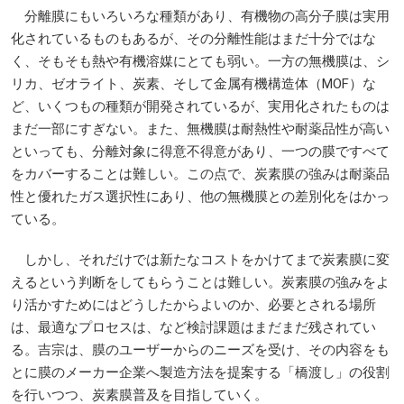
分離膜にもいろいろな種類があり、有機物の高分子膜は実用
化されているものもあるが、その分離性能はまだ十分ではな
く、そもそも熱や有機溶媒にとても弱い。一方の無機膜は、シ
リカ、ゼオライト、炭素、そして金属有機構造体（MOF）な
ど、いくつもの種類が開発されているが、実用化されたものは
まだ一部にすぎない。また、無機膜は耐熱性や耐薬品性が高い
といっても、分離対象に得意不得意があり、一つの膜ですべて
をカバーすることは難しい。この点で、炭素膜の強みは耐薬品
性と優れたガス選択性にあり、他の無機膜との差別化をはかっ
ている。
しかし、それだけでは新たなコストをかけてまで炭素膜に変
えるという判断をしてもらうことは難しい。炭素膜の強みをよ
り活かすためにはどうしたからよいのか、必要とされる場所
は、最適なプロセスは、など検討課題はまだまだ残されてい
る。吉宗は、膜のユーザーからのニーズを受け、その内容をも
とに膜のメーカー企業へ製造方法を提案する「橋渡し」の役割
を行いつつ、炭素膜普及を目指していく。