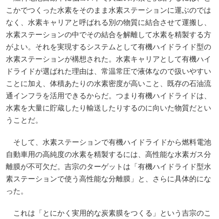
こかでつくった水素をそのまま水素ステーションに運ぶのでは
なく、水素キャリアと呼ばれる別の物質に結合させて運搬し、
水素ステーションの中でその結合を解離して水素を精製する方
がよい。それを実現するシステムとして有機ハイドライド型の
水素ステーションが構想された。水素キャリアとして有機ハイ
ドライドが選ばれた理由は、常温常圧で液体なので扱いやすい
ことに加え、体積あたりの水素密度が高いこと、既存の石油流
通インフラを活用できるからだ。つまり有機ハイドライドは、
水素を大量に貯蔵したり輸送したりするのに向いた物質だとい
うことだ。
そして、水素ステーションで有機ハイドライドから燃料電池
自動車用の高純度の水素を精製するには、高性能な水素ガス分
離膜が不可欠だ。吉宗のターゲットは「有機ハイドライド型水
素ステーションで使う高性能な分離膜」と、さらに具体的にな
った。
これは「とにかく実用的な炭素膜をつくる」という吉宗のこ