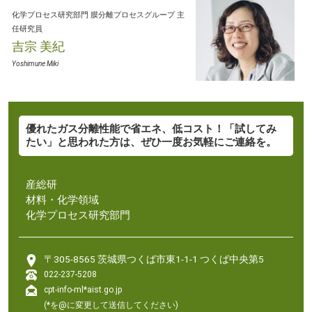
化学プロセス研究部門
膜分離プロセスグループ
主
任研究員
吉宗 美紀
Yoshimune Miki
優れたガス分離性能で省エネ、低コスト！「試してみ
たい」と思われた方は、ぜひ一度お気軽にご連絡を。
産総研
材料・化学領域
化学プロセス研究部門
〒305-8565 茨城県つくば市東1-1-1 つくば中央第5
022-237-5208
cpt-info-ml*aist.go.jp
(*を@に変更して送信してください)