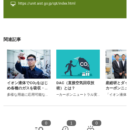
https://unit.aist.go.jp/cpt/index.html
関連記事
イオン液体でCO
をはじ
DAC（直接空気回収技
産総研とダイ
2
め各種のガスを吸収・分
術）とは？
カーボンニュ
離
現！
ション技術―
膜技術」でCO
多様な用途に応用可能なグリーン溶媒
を分離回収
―カーボンニュートラル実現に貢献するネガテ
「イオン液体」
2
0
1
0