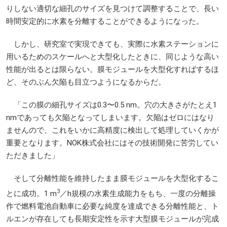
りしない適切な細孔のサイズを見つけて調整することで、長い
時間安定的に水素を分離することができるようになった。
しかし、研究室で実現できても、実際に水素ステーションに
用いるためのスケールへと大型化したときに、同じような高い
性能が出るとは限らない。膜モジュールを大型化すればするほ
ど、そのぶん欠陥も目立つようになるからだ。
「この膜の細孔サイズは0.3〜0.5 nm。穴の大きさがたとえ1
nmであっても欠陥となってしまいます。欠陥はゼロにはなり
ませんので、これをいかに高精度に検出して処理していくかが
重要となります。NOK株式会社にはその技術開発に苦労してい
ただきました」
そして分離性能を維持したまま膜モジュールを大型化するこ
3
とに成功。1 m
／h規模の水素生成能力をもち、一度の分離操
作で燃料電池自動車に必要な純度を達成できる分離性能と、ト
ルエンが存在しても長期安定性を示す大型膜モジュールが完成