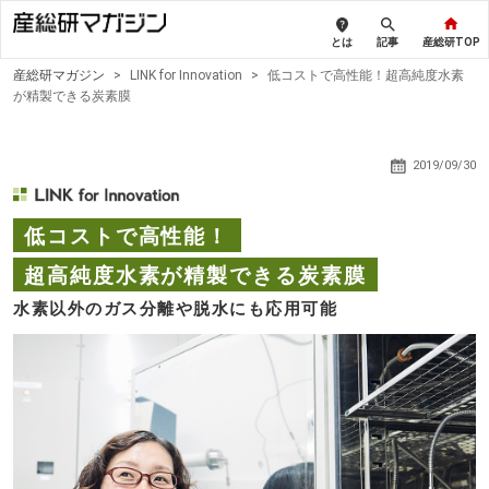
とは
記事
産総研TOP
産総研マガジン
>
LINK for Innovation
>
低コストで高性能！超高純度水素
が精製できる炭素膜
2019/09/30
低コストで高性能！
超高純度水素が精製できる炭素膜
水素以外のガス分離や脱水にも応用可能