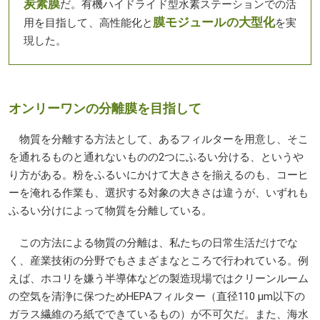
炭素膜
だ。有機ハイドライド型水素ステーションでの活
膜モジュールの大型化
用を目指して、高性能化と
を実
現した。
オンリーワンの分離膜を目指して
物質を分離する方法として、あるフィルターを用意し、そこ
を通れるものと通れないものの2つにふるい分ける、というや
り方がある。粉をふるいにかけて大きさを揃えるのも、コーヒ
ーを淹れる作業も、選択する対象の大きさは違うが、いずれも
ふるい分けによって物質を分離している。
この方法による物質の分離は、私たちの日常生活だけでな
く、産業技術の分野でもさまざまなところで行われている。例
えば、ホコリを嫌う半導体などの製造現場ではクリーンルーム
の空気を清浄に保つためHEPAフィルター（直径110 µm以下の
ガラス繊維のろ紙でできているもの）が不可欠だ。また、海水