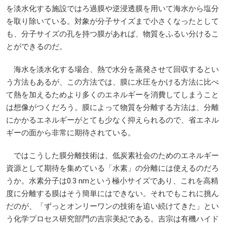
を淡水化する施設ではろ過膜や逆浸透膜を用いて海水から塩分
を取り除いている。対象が分子サイズまで小さくなったとして
も、分子サイズの孔を持つ膜があれば、物質をふるい分けるこ
とができるのだ。
海水を淡水化する場合、熱で水分を蒸発させて回収するとい
う方法もあるが、この方法では、膜に水圧をかける方法に比べ
て熱を加えるためより多くのエネルギーを消費してしまうこと
は想像がつくだろう。膜によって物質を分離する方法は、分離
にかかるエネルギーがとても少なく抑えられるので、省エネル
ギーの面から非常に期待されている。
ではこうした膜分離技術は、低炭素社会のためのエネルギー
資源として期待を集めている「水素」の分離には使えるのだろ
うか。水素分子は0.3 nmという極小サイズであり、これを高精
度に分離する膜はそう簡単にはできない。それでもこれに挑ん
だのが、「ずっとオンリーワンの技術を追い続けてきた」とい
う化学プロセス研究部門の吉宗美紀である。吉宗は有機ハイド