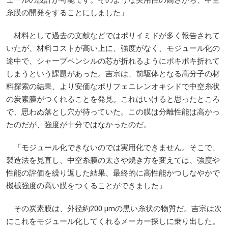
糸膜の開発をすることにしました」
材料として過去の文献などではポリイミドが多く報告されて
いたが、材料コストが高い上に、強度がなく、モジュール化の
途中で、シャープペンシルの芯が折れるようにポキポキ折れて
しまうという課題があった。吉宗は、前駆体となる高分子の材
料探索の結果、より安価なポリフェニレンオキシドで中空糸状
の炭素膜がつくれることを発見。これはいけると思ったところ
で、思わぬ落とし穴が待っていた。この膜は分離性能は高かっ
たのだが、強度が十分ではなかったのだ。
「モジュール化できないのでは実用化できません。そこで、
製造法を見直し、中空糸膜の太さや焼き方を変えては、強度や
性能の評価を繰り返した結果、最終的に高性能かつしなやかで
機械強度の高い膜をつくることができました」
その炭素膜は、外径約200 µmの黒い糸状の物質だ。吉宗は次
にこれをモジュール化してくれるメーカー探しに乗り出した。