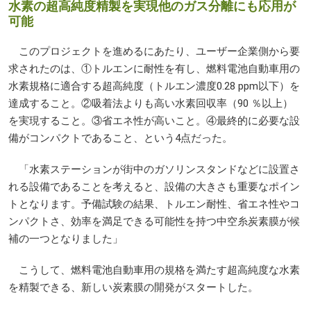
水素の超高純度精製を実現他のガス分離にも応用が
可能
このプロジェクトを進めるにあたり、ユーザー企業側から要
求されたのは、①トルエンに耐性を有し、燃料電池自動車用の
水素規格に適合する超高純度（トルエン濃度0.28 ppm以下）を
達成すること。②吸着法よりも高い水素回収率（90 ％以上）
を実現すること。③省エネ性が高いこと。④最終的に必要な設
備がコンパクトであること、という4点だった。
「水素ステーションが街中のガソリンスタンドなどに設置さ
れる設備であることを考えると、設備の大きさも重要なポイン
トとなります。予備試験の結果、トルエン耐性、省エネ性やコ
ンパクトさ、効率を満足できる可能性を持つ中空糸炭素膜が候
補の一つとなりました」
こうして、燃料電池自動車用の規格を満たす超高純度な水素
を精製できる、新しい炭素膜の開発がスタートした。