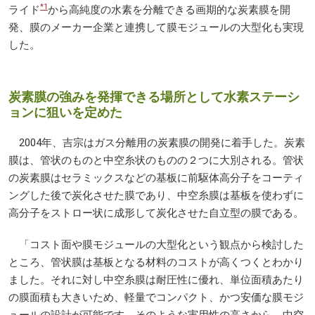
*1
ライド
から高純度の水素を分離できる画期的な炭素膜を開
発、膜のメーカー企業と連携して膜モジュールの大型化も実現
した。
炭素膜の強みを発揮できる場所として水素ステーシ
ョンに狙いを定めた
2004年、吉宗はガス分離用の炭素膜の開発に着手した。炭素
膜は、管状のものと中空糸状のものの２つに大別される。管状
の炭素膜はセラミックスなどの基板に前駆体高分子をコーティ
ングした後で炭化させた膜であり、中空糸膜は基板を使わずに
高分子をストロー状に成形して炭化させた自立型の膜である。
「コスト面や膜モジュールの大型化という観点から検討した
ところ、管状膜は基板となる材料のコストが高くつくとわかり
ました。それに対し中空糸膜は耐圧性に優れ、単位面積あたり
の膜面積も大きいため、軽量でコンパクト、かつ安価な膜モジ
ュールの設計が可能です。そのような実用性の高さから、中空