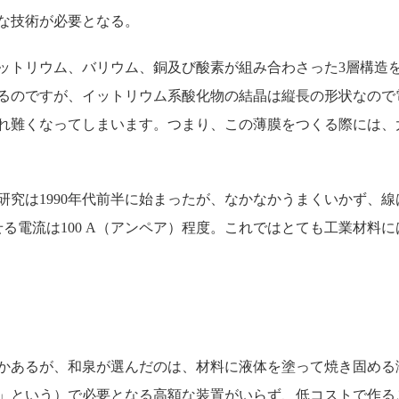
な技術が必要となる。
トリウム、バリウム、銅及び酸素が組み合わさった3層構造
るのですが、イットリウム系酸化物の結晶は縦長の形状なので
れ難くなってしまいます。つまり、この薄膜をつくる際には、
は1990年代前半に始まったが、なかなかうまくいかず、線は
せる電流は100 A（アンペア）程度。これではとても工業材料
かあるが、和泉が選んだのは、材料に液体を塗って焼き固める
」という）で必要となる高額な装置がいらず、低コストで作る