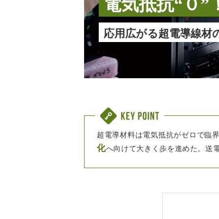
電気抵抗“０
応用広がる超電導線材
超電導材料は電気抵抗がゼロで臨
化
へ向けて大きく歩を進めた。送