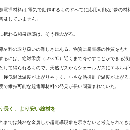
超電導材料は 電気で動作するものすべてに応用可能な“夢の材
普及していません」
発に携わる和泉輝郎は、そう残念がる。
導材料の取り扱いの難しさにある。物質に超電導の性質をもた
るには、絶対零度（-273 ℃）近くまで冷やすことができる
として得られるもので、天然ガスからシェールガスにエネルギ
、極低温は温度が上がりやすく、小さな熱擾乱で温度が上がる
度で維持可能な超電導材料の発見が長い間望まれていた。
り長く、より安い線材を
それまでは純粋な金属しか超電導現象を示さないと考えられて