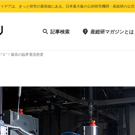
アイデアは、きっと研究の最前線にある。日本最大級の公的研究機関・産総研の公式
記事検索
産総研マガジンとは
“０”！最高の臨界電流密度