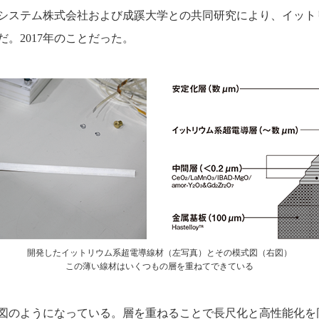
システム株式会社および成蹊大学との共同研究により、イット
。2017年のことだった。
開発したイットリウム系超電導線材（左写真）とその模式図（右図）
この薄い線材はいくつもの層を重ねてできている
図のようになっている。層を重ねることで長尺化と高性能化を