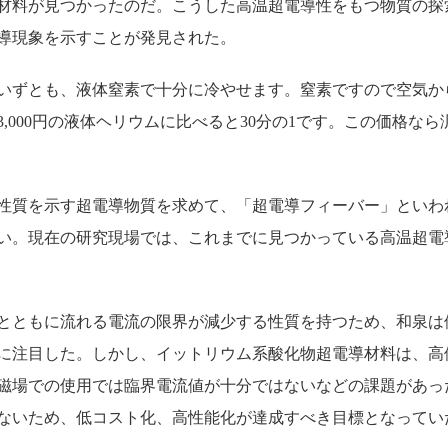
なる材料が見つかったのだ。こうした高温超電導性をもつ物質の探
超電導現象を示すことが発見された。
を用いずとも、液体窒素で十分に冷やせます。窒素ですので空気か
り3,000円の液体ヘリウムに比べると30分の1です。この価格
性質を示す超電導物質を求めて、「超電導フィーバー」といわ
い。現在の研究現場では、これまでに見つかっている高温超電
とともに流れる電流の限界が減少する性質を持つため、和泉は
に注目した。しかし、イットリウム系酸化物超電導材料は、高
磁場での使用では臨界電流値が十分ではないなどの課題があっ
ないため、低コスト化、高性能化が達成すべき目標となってい