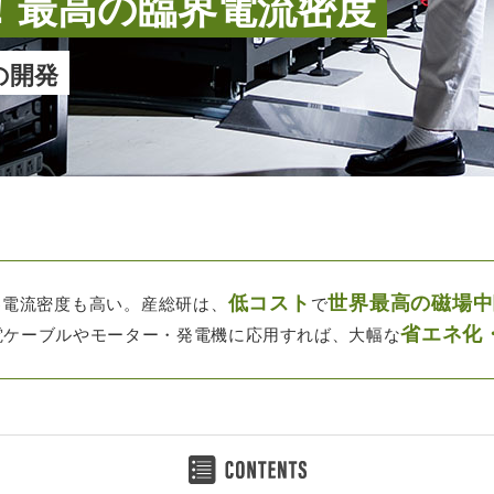
”！最高の臨界電流密度
の開発
低コスト
世界最高の磁場中
界電流密度も高い。産総研は、
で
省エネ化
電ケーブルやモーター・発電機に応用すれば、大幅な