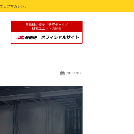
ウェブマガジン。
産総研の概要／研究データ／
研究ユニットの紹介
電気抵抗“０”！
2018/09/30