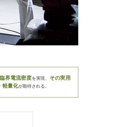
臨界電流密度
その実用
を実現、
・軽量化
が期待される。