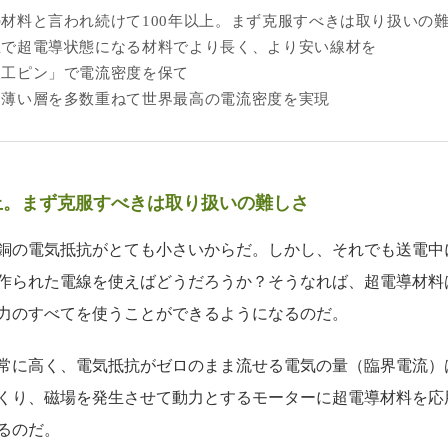
の材料と言われ続けて100年以上。まず克服すべきは取り扱いの
温で超電導状態になる材料でより長く、より安い線材を
人工ピン」で電流密度を保て
り薄い層を多数重ねて世界最高の電流密度を実現
上。まず克服すべきは取り扱いの難しさ
の電気抵抗がとても小さいからだ。しかし、それでも送電中にエ
作られた電線を使えばどうだろうか？そうなれば、超電導材料
力のすべてを使うことができるようになるのだ。
に高く、電気抵抗がゼロのまま流せる電気の量（臨界電流）は
くり、磁場を発生させて動力とするモーターに超電導材料を応
るのだ。