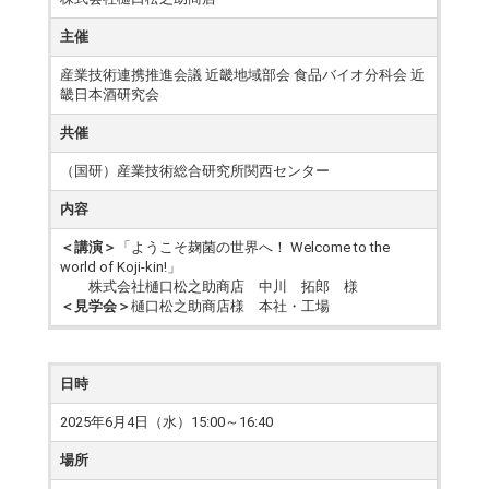
主催
産業技術連携推進会議 近畿地域部会 食品バイオ分科会 近
畿日本酒研究会
共催
（国研）産業技術総合研究所関西センター
内容
＜講演＞
「ようこそ麹菌の世界へ！ Welcome to the
world of Koji-kin!」
株式会社樋口松之助商店 中川 拓郎 様
＜見学会＞
樋口松之助商店様 本社・工場
日時
2025年6月4日（水）15:00～16:40
場所