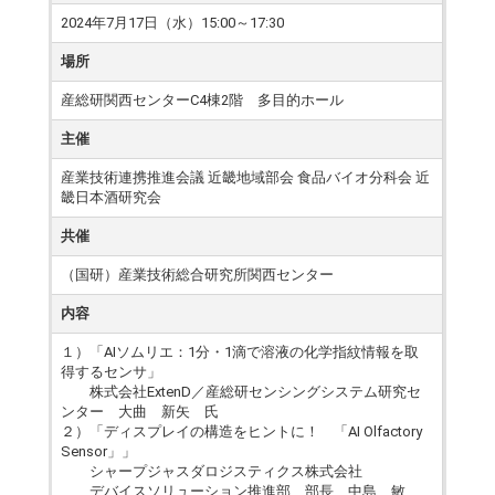
2024年7月17日（水）15:00～17:30
場所
産総研関西センターC4棟2階 多目的ホール
主催
産業技術連携推進会議 近畿地域部会 食品バイオ分科会 近
畿日本酒研究会
共催
（国研）産業技術総合研究所関西センター
内容
１）「AIソムリエ：1分・1滴で溶液の化学指紋情報を取
得するセンサ」
株式会社ExtenD／産総研センシングシステム研究セ
ンター 大曲 新矢 氏
２）「ディスプレイの構造をヒントに！ 「AI Olfactory
Sensor」」
シャープジャスダロジスティクス株式会社
デバイスソリューション推進部 部長 中島 敏