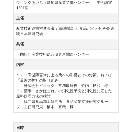
ウィンクあいち（愛知県産業労働センター） 中会議室
1201室
主催
産業技術連携推進会議 近畿地域部会 食品バイオ分科会 近
畿日本酒研究会
共催
（国研）産業技術総合研究所関西センター
内容
１）「高温障害米による麹への影響とその対策」および
「最近の弊社の取り組み」
株式会社ビオック 常務取締役 竹内 良和 様
２）酒米「さかほまれ」の消化性予測と消化性に応じた
原料処理方法の検討
福井県食品加工研究所 食品産業支援研究グルー
プ 主任研究員 橋本 直哉 様
日時