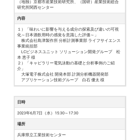
（地独）京都市産業技術研究所、（国研）産業技術総合
研究所関西センター
内容
１）「味わいに影響を与える成分の探索及び違いの可視
化～日本酒飲用時の感覚を意識した評価～」
株式会社島津製作所 分析計測事業部 ライフサイエンス
事業統括部
LCビジネスユニット ソリューション開発グループ 松
本 恵子 様
２）「キャピラリー電気泳動の基礎と分析事例のご紹
介」
大塚電子株式会社 開発本部 計測分析機器開発部
アプリケーション技術グループ 白石 優太 様
日時
2023年6月7日（水）15:30～17:30
場所
兵庫県立工業技術センター