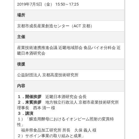
2019年7月5日（金） 15:50～17:25
場所
京都市成長産業創造センター（ACT 京都）
主催
産業技術連携推進会議 近畿地域部会 食品バイオ分科会 近
畿日本酒研究会
後援
公益財団法人 京都高度技術研究所
内容
１．開催挨拶
近畿日本酒研究会 会長
２．来賓挨拶
地方独立行政法人 京都市産業技術研究所
理事長 西本 清一 様
３．講演
１）「醸造用酵母におけるイオンビーム照射の変異特
性」
福井県食品加工研究所 所長 久保 義人 様
２）サポイン事業の取り組みと成果」