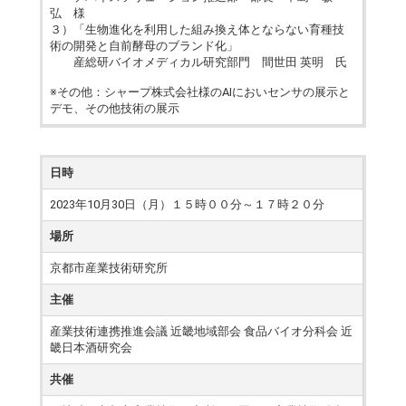
弘 様
３）「生物進化を利用した組み換え体とならない育種技
術の開発と自前酵母のブランド化」
産総研バイオメディカル研究部門 間世田 英明 氏
※その他：シャープ株式会社様のAIにおいセンサの展示と
デモ、その他技術の展示
日時
2023年10月30日（月）１５時００分～１７時２０分
場所
京都市産業技術研究所
主催
産業技術連携推進会議 近畿地域部会 食品バイオ分科会 近
畿日本酒研究会
共催