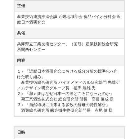
主催
産業技術連携推進会議 近畿地域部会 食品バイオ分科会 近
畿日本酒研究会
共催
兵庫県立工業技術センター、（国研）産業技術総合研究
所関西センター
内容
１）「近畿日本酒研究会における成分分析の標準化へ向
けた取り組み」
産業技術総合研究所 バイオメディカル研究部門 先端ゲ
ノムデザイン研究グループ長 福田 展雄 氏
２）「灘五郷はなぜ日本一の酒どころになったのか」
菊正宗酒造株式会社 総合研究所 所長 高橋 俊成 様
３）「自然環境に由来する多数の酵母の特性解析」
酒類総合研究所 醸造微生物研究部門長 赤尾 健 様
日時