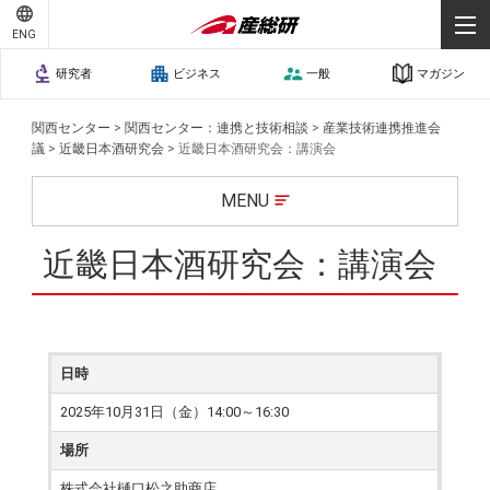
ENG
研究者
ビジネス
一般
マガジン
関西センター
>
関西センター：連携と技術相談
>
産業技術連携推進会
議
>
近畿日本酒研究会
>
近畿日本酒研究会：講演会
MENU
近畿日本酒研究会：講演会
日時
2025年10月31日（金）14:00～16:30
場所
株式会社樋口松之助商店