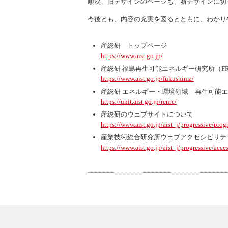
順次、旧デザインのページも、新デザインに切
今後とも、内容の充実を図るとともに、わかり
産総研 トップページ
https://www.aist.go.jp/
産総研 福島再生可能エネルギー研究所（F
https://www.aist.go.jp/fukushima/
産総研 エネルギー・環境領域 再生可能エ
https://unit.aist.go.jp/renrc/
産総研のウェブサイトについて
https://www.aist.go.jp/aist_j/progressive/prog
産業技術総合研究所ウェブアクセシビリテ
https://www.aist.go.jp/aist_j/progressive/acces