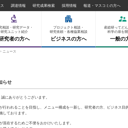
セス
調達情報
研究成果検索
採用情報
報道・マスコミの方へ
究相談・研究データ・
プロジェクト相談・
産総研ってどん
研究ユニット紹介
研究依頼・各種協業相談
科学の扉を開
研究者の方へ
ビジネスの方へ
一般の
>
ニュース
知らせ
、誠にありがとうございます。
が行われることを目指し、メニュー構成を一新し、研究者の方、ビジネス目
施しております。
が混在するためご不便をおかけいたします。