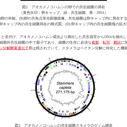
図2 アオカメノコハムシの卵での共生細菌の局在
（黄色矢印：卵キャップ、緑：共生細菌、青：DNA）
A)卵の外観。(B)卵の共焦点蛍光顕微鏡像。共生細菌は卵キャップ内に局在す
) 卵キャップ内の共生細菌局在の模式図。(D) 卵キャップ内の共生細菌塊の拡
）と名付け、アオカメノコハムシ成虫より摘出した共生器官からDNAを抽出し
の細胞外共生細菌の中で最小であり、細菌の生存に必須な
複製
、
転写
、
翻訳
に
ン分解酵素遺伝子
群は残されていて、スタメラはペクチン分解に特化した機
図3 アオカメノコハムシの共生細菌スタメラのゲノム構造