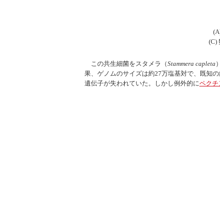
(
(C
この共生細菌をスタメラ（
Stammera capleta
果、ゲノムのサイズは約27万塩基対で、既知
遺伝子が失われていた。しかし例外的に
ペクチ