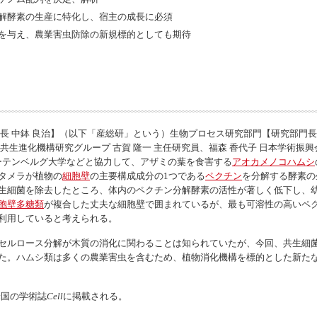
解酵素の生産に特化し、宿主の成長に必須
を与え、農業害虫防除の新規標的としても期待
 中鉢 良治】（以下「産総研」という）生物プロセス研究部門【研究部門長 
共生進化機構研究グループ 古賀 隆一 主任研究員、福森 香代子 日本学術振
グーテンベルグ大学などと協力して、アザミの葉を食害する
アオカメノコハムシ
タメラが植物の
細胞壁
の主要構成成分の1つである
ペクチン
を分解する酵素の
生細菌を除去したところ、体内のペクチン分解酵素の活性が著しく低下し、
胞壁多糖類
が複合した丈夫な細胞壁で囲まれているが、最も可溶性の高いペ
利用していると考えられる。
セルロース分解が木質の消化に関わることは知られていたが、今回、共生細
た。ハムシ類は多くの農業害虫を含むため、植物消化機構を標的とした新た
米国の学術誌
Cell
に掲載される。