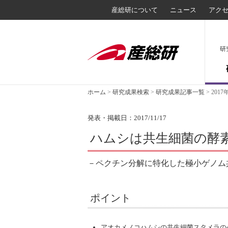
産総研について
ニュース
アク
研
ホーム
>
研究成果検索
>
研究成果記事一覧
>
2017
発表・掲載日：2017/11/17
ハムシは共生細菌の酵
－ペクチン分解に特化した極小ゲノム
ポイント
アオカメノコハムシの共生細菌スタメラの