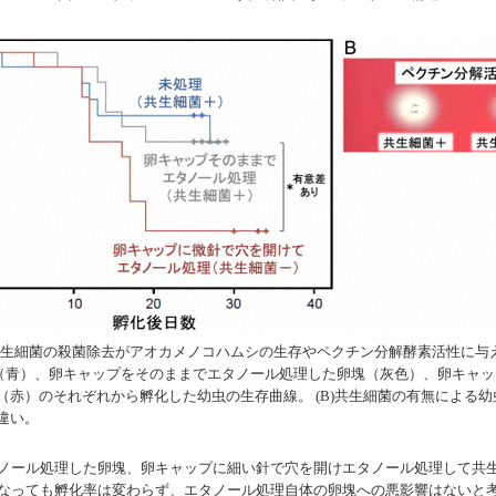
共生細菌の殺菌除去がアオカメノコハムシの生存やペクチン分解酵素活性に与
（青）、卵キャップをそのままでエタノール処理した卵塊（灰色）、卵キャッ
（赤）のそれぞれから孵化した幼虫の生存曲線。 (B)共生細菌の有無による
違い。
ノール処理した卵塊、卵キャップに細い針で穴を開けエタノール処理して共
なっても孵化率は変わらず、エタノール処理自体の卵塊への悪影響はないと