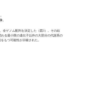
る。
大像。
、全ゲノム配列を決定した（図3）。その結
関わる最小限の遺伝子以外の大部分の代謝系の
能をもつ可能性が示唆された。