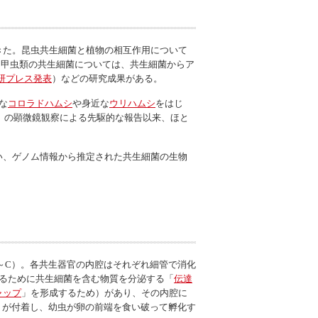
きた。昆虫共生細菌と植物の相互作用について
、甲虫類の共生細菌については、共生細菌からア
産総研プレス発表
）などの研究成果がある。
な
コロラドハムシ
や身近な
ウリハムシ
をはじ
mer）の顕微鏡観察による先駆的な報告以来、ほと
い、ゲノム情報から推定された共生細菌の生物
～C）。各共生器官の内腔はそれぞれ細管で消化
するために共生細菌を含む物質を分泌する「
伝達
ャップ
」を形成するため）があり、その内腔に
D）が付着し、幼虫が卵の前端を食い破って孵化す