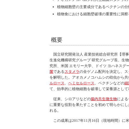
植物細胞壁の主要成分であるペクチンの分
植物食における細胞壁破壊の重要性に洞察
概要
国立研究開発法人 産業技術総合研究所【理事長
生進化機構研究グループ 研究グループ長、生物
究所、米国 エモリー大学、ドイツ ヨハネス
菌
である
スタメラ
の全ゲノム配列を決定し、ス
を解明した。アオカメノコハムシの幼虫から共
ルロース
、
ヘミセルロース
、ペクチンなどの
細
て、効率的に植物細胞を破壊して栄養源として
従来、シロアリなどの
腸内共生微生物
による
に重要な役割を果たすことを初めて明らかにし
れる。
この成果は2017年11月16日（現地時間）に