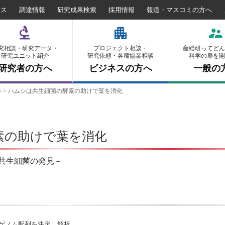
セス
調達情報
研究成果検索
採用情報
報道・マスコミの方へ
究相談・研究データ・
プロジェクト相談・
産総研ってどん
研究ユニット紹介
研究依頼・各種協業相談
科学の扉を開
研究者の方へ
ビジネスの方へ
一般の
年
>
ハムシは共生細菌の酵素の助けで葉を消化
素の助けで葉を消化
共生細菌の発見－
ゲノム配列を決定、解析