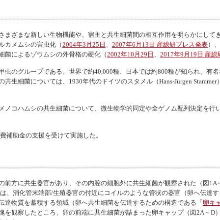
さまざまな新しい生物機能や、宿主と共生細菌間の相互作用を明らかにして
ルカメムシの害虫化（
2004年3月25日
、
2007年6月13日 産総研プレス発表
）
細菌によるゾウムシの外骨格の硬化（
2002年10月29日
、
2017年9月19日 
のグループである。世界で約40,000種、日本では約800種が知られ、有名
細菌については、1930年代のドイツのスタメル（Hans-Jürgen Stam
メノコハムシの共生細菌について、微生物学的同定や全ゲノム配列決定を行
費補助金の支援を受けて実施した。
前方に共生器官があり、その内腔の細胞外に共生細菌が観察された（図1A
では、消化管末端部/生殖器官の付近にコイルのような管状の器官（卵へ伝達
伝達物質を蓄積する領域（卵へ共生細菌を伝達するための構造である「
卵キ
。卵塊を観察したところ、卵の前端に共生細菌が詰まった卵キャップ（図2A～