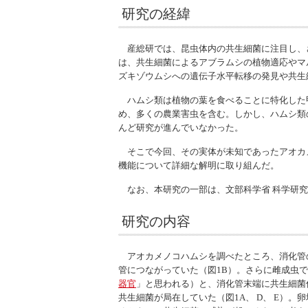
研究の経緯
産総研では、昆虫体内の共生細菌に注目し、
は、共生細菌によるアブラムシの植物適応やマ
ズキゾウムシへの遺伝子水平転移の発見や共生
ハムシ類は植物の葉を食べることに特化した甲虫
め、多くの農業害虫を含む。しかし、ハムシ類の共生
んど研究が進んでいなかった。
そこで今回、その実体が未知であったアオカ
機能について詳細な解明に取り組んだ。
なお、本研究の一部は、文部科学省 科学研究
研究の内容
アオカメノコハムシを調べたところ、消化管の
管につながっていた（図1B）。さらに雌成虫
器官
」と思われる）と、消化管末端に共生細菌
共生細菌が局在していた（図1A、 D、 E）