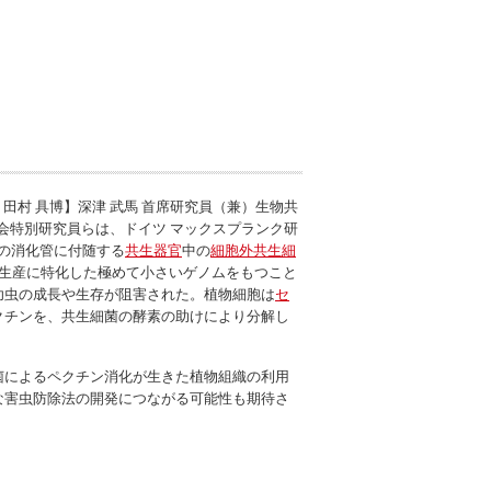
田村 具博】深津 武馬 首席研究員（兼）生物共
興会特別研究員らは、ドイツ マックスプランク研
の消化管に付随する
共生器官
中の
細胞外共生細
生産に特化した極めて小さいゲノムをもつこと
幼虫の成長や生存が阻害された。植物細胞は
セ
クチンを、共生細菌の酵素の助けにより分解し
菌によるペクチン消化が生きた植物組織の利用
な害虫防除法の開発につながる可能性も期待さ