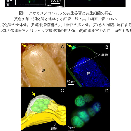
図1 アオカメノコハムシの共生器官と共生細菌の局在
（黄色矢印：消化管と連絡する細管、緑：共生細菌、青：DNA）
虫の消化管の全体像。(B)消化管前部の共生器官の拡大像。(C)その内腔に局在す
化管後部の伝達器官と卵キャップ形成部の拡大像。(E)伝達器官の内腔に局在する