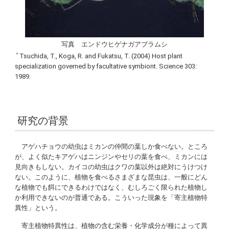
写真 エンドウヒゲナガアブラムシ
＊
Tsuchida, T., Koga, R. and Fukatsu, T. (2004) Host plant
specialization governed by facultative symbiont. Science
303:
1989.
研究の背景
アゲハチョウの幼虫はミカンの仲間の葉しか食べない。ところ
が、よく似たキアゲハはニンジンやセリの葉を食べ、ミカンには
見向きもしない。カイコの幼虫はクワの葉以外は絶対にうけつけ
ない。このように、植物を食べるさまざまな昆虫は、一般にどん
な植物でも餌にできるわけではなく、むしろごく限られた植物し
か利用できないのが普通である。こういった現象を「寄主植物特
異性」という。
寄主植物特異性は、植物の含む栄養・化学成分が種によって異