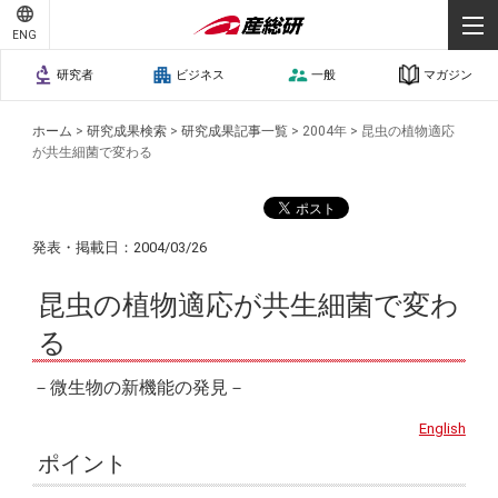
ENG
研究者
ビジネス
一般
マガジン
ホーム
>
研究成果検索
>
研究成果記事一覧
>
2004年
>
昆虫の植物適応
が共生細菌で変わる
発表・掲載日：2004/03/26
昆虫の植物適応が共生細菌で変わ
る
－微生物の新機能の発見－
English
ポイント