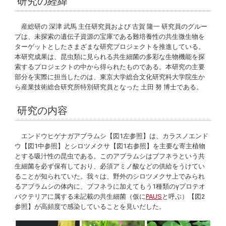
研究の経緯
産総研の 深津 武馬 主任研究員および 古賀 隆一 研究員のグルー
プは、未探索の遺伝子資源の宝庫である難培養性の共生微生物を
ターゲットとしたさまざまな研究プロジェクトを推進している。
本研究成果は、昆虫類に見られる共生細菌の多彩な生物機能を探
索するプロジェクトの中から得られたものである。本研究の主要
部分を実際に担当したのは、東京大学総合文化研究科大学院生か
ら産業技術総合研究所特別研究員となった 土田 努 博士である。
研究の内容
エンドウヒゲナガアブラムシ【図1左参照】は、カラスノエンド
ウ【図1中参照】とシロツメクサ【図1右参照】を主要な寄主植物
とする吸汁性の昆虫である。このアブラムシはブフネラという共
生細菌を必ず保有しており、必須アミノ酸などの供給をうけてい
ることが知られていた。我々は、野外のシロツメクサ上でみられ
るアブラムシの体内に、ブフネラに加えてもう1種類のγプロテオ
バクテリアに属する未記載の共生細菌（仮に
PAUS
と呼ぶ）【図2
参照】が高頻度で感染していることを見いだした。