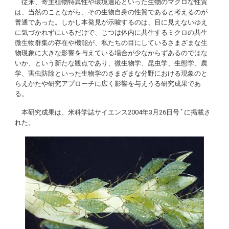
従来、寄主植物特異性や環境適応といった生物のマクロな性質
は、当然のことながら、その生物自身の性質であると考えるのが
普通であった。しかし本発見が示唆するのは、目に見えないゆえ
に気づかれずにいるだけで、じつは体内に共生するミクロの共生
微生物群集の存在や機能が、私たちの目にしているさまざまな生
物現象に大きな影響を与えている場合が少なからずあるのではな
いか、という新たな観点であり、微生物学、昆虫学、生態学、農
学、害虫防除といった生物学のさまざまな分野における現象のと
らえかたや研究アプローチに広く影響を与えうる研究成果であ
る。
＊
本研究成果は、米科学誌サイエンス2004年3月26日号
に掲載さ
れた。