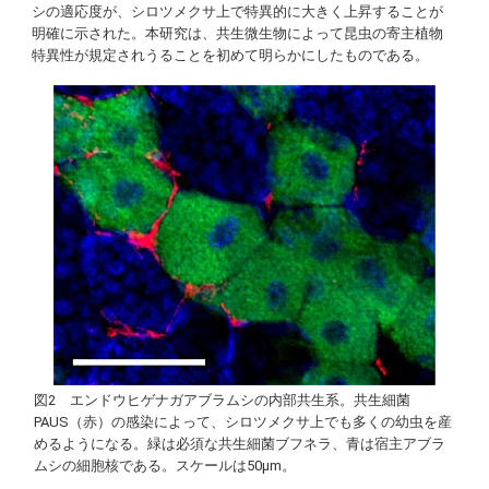
シの適応度が、シロツメクサ上で特異的に大きく上昇することが
明確に示された。本研究は、共生微生物によって昆虫の寄主植物
特異性が規定されうることを初めて明らかにしたものである。
図2 エンドウヒゲナガアブラムシの内部共生系。共生細菌
PAUS（赤）の感染によって、シロツメクサ上でも多くの幼虫を産
めるようになる。緑は必須な共生細菌ブフネラ、青は宿主アブラ
ムシの細胞核である。スケールは50µm。