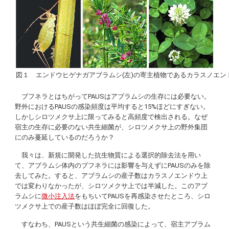
図１ エンドウヒゲナガアブラムシ(左)の寄主植物であるカラスノエンド
ブフネラとはちがってPAUSはアブラムシの生存には必要ない。
野外におけるPAUSの感染頻度は平均すると15%ほどにすぎない。
しかしシロツメクサ上に限ってみると高頻度で検出される。なぜ
宿主の生存に必要のない共生細菌が、シロツメクサ上の野外集団
にのみ蔓延しているのだろうか？
我々は、新規に開発した抗生物質による選択的除去法を用い
て、アブラムシ体内のブフネラには影響を与えずにPAUSのみを除
去してみた。すると、アブラムシの産子数はカラスノエンドウ上
では変わりなかったが、シロツメクサ上では半減した。このアブ
ラムシに
微小注入法
をもちいてPAUSを再感染させたところ、シロ
ツメクサ上での産子数はほぼ完全に回復した。
すなわち、PAUSという共生細菌の感染によって、宿主アブラム