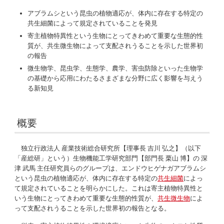
アブラムシという昆虫の植物適応が、体内に存在する特定の
共生細菌によって規定されていることを発見
寄主植物特異性という生物にとってきわめて重要な生態的性
質が、共生微生物によって支配されうることを示した世界初
の報告
微生物学、昆虫学、生態学、農学、害虫防除といった生物学
の基礎から応用にわたるさまざまな分野に広く影響を与えう
る新知見
概要
独立行政法人 産業技術総合研究所【理事長 吉川 弘之】（以下
「産総研」という）生物機能工学研究部門【部門長 栗山 博】の 深
津 武馬 主任研究員らのグループは、エンドウヒゲナガアブラムシ
という昆虫の植物適応が、体内に存在する特定の
共生細菌
によっ
て規定されていることを明らかにした。これは寄主植物特異性と
いう生物にとってきわめて重要な生態的性質が、
共生微生物
によ
って支配されうることを示した世界初の報告となる。