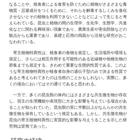
なることや、植食者による食害を防ぐために植物がさまざまな毒
物質・忌避成分をつくるために、それらを解毒するしくみを進化
させないとその植物を利用できないことなどによって生じると考
えられている。昆虫と植物の間の生理学、生化学、生態学、共進
化などに関わる興味深い現象であり、農業生産や害虫防除などの
観点からも重要であり、基礎と応用の両面から活発な研究がおこ
なわれている。
寄主植物特異性は、植食者の食物を規定し、生活場所や環境も
規定し、さらには相互作用する可能性のある近縁種や他種生物の
群集までも規定する、きわめて重要な生態的性質である。このよ
うな寄主植物特異性が植食者自身の遺伝子型のみで決まる性質で
あると考えられてきたのは当然のことかもしれない。実際に、多
くの場合においてはその通りであると思われる。
一方で、多くの昆虫類の体内にはさまざまな共生微生物が存在
し、宿主の生理機能や表現型に大きな影響を与えている場合があ
ることが知られていた。昆虫類の実に半数以上がなんらかの共生
微生物を保有しているという推定もある。しかし、共生微生物が
昆虫の寄主植物特異性に実質的な影響を与えうることを示した研
究例は皆無であった。