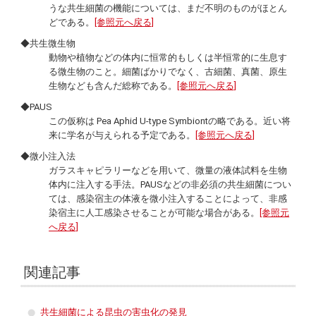
うな共生細菌の機能については、まだ不明のものがほとん
どである。
[参照元へ戻る]
◆共生微生物
動物や植物などの体内に恒常的もしくは半恒常的に生息す
る微生物のこと。細菌ばかりでなく、古細菌、真菌、原生
生物なども含んだ総称である。
[参照元へ戻る]
◆PAUS
この仮称は
Pea Aphid U-type Symbiont
の略である。近い将
来に学名が与えられる予定である。
[参照元へ戻る]
◆微小注入法
ガラスキャピラリーなどを用いて、微量の液体試料を生物
体内に注入する手法。PAUSなどの非必須の共生細菌につい
ては、感染宿主の体液を微小注入することによって、非感
染宿主に人工感染させることが可能な場合がある。
[参照元
へ戻る]
関連記事
共生細菌による昆虫の害虫化の発見