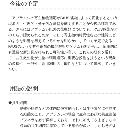
今後の予定
アブラムシの寄主植物適応がPAUS感染によって変化するという
現象の、生理的・分子的な基盤を解明することが今後の課題であ
る。さらにはアブラムシ以外の昆虫類についても、PAUS感染がど
のくらい認められるのか、そして寄主植物特異性などの性質にど
のような影響を与えているのかを明らかにしていく予定である。
PAUSのような共生細菌の機能解析やゲノム解析からは、応用的に
も重要な新知見が得られる可能性が高い。これらの研究を通じ
て、共生微生物が生物の環境適応に重要な役割を担うという現象
の多様性、一般性、応用利用の可能性などについて追求していき
たい。
用語の説明
◆共生細菌
動物や植物などの体内に恒常的もしくは半恒常的に生息す
る細菌のこと。アブラムシの場合は生存に必須な共生細菌
ブフネラを必ず保有しており、それに加えてさまざまな非
必須の共生細菌に感染している場合が多い。しかしそのよ