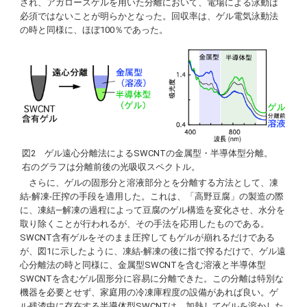
され、アガロースゲルを用いた分離において、電場による泳動は
必須ではないことが明らかとなった。回収率は、ゲル電気泳動法
の時と同様に、ほぼ100％であった。
図2 ゲル遠心分離法によるSWCNTの金属型・半導体型分離。
右のグラフは分離前後の光吸収スペクトル。
さらに、ゲルの固形分と溶液部分とを分離する方法として、凍
結-解凍-圧搾の手段を適用した。これは、「高野豆腐」の製造の際
に、凍結―解凍の過程によって豆腐のゲル構造を変化させ、水分を
取り除くことが行われるが、その手法を応用したものである。
SWCNT含有ゲルをそのまま圧搾してもゲルが崩れるだけである
が、図1に示したように、凍結-解凍の後に指で搾るだけで、ゲル遠
心分離法の時と同様に、金属型SWCNTを含む溶液と半導体型
SWCNTを含むゲル固形分に容易に分離できた。この分離は特別な
機器を必要とせず、家庭用の冷凍庫程度の設備があれば良い。ゲ
ル残渣中に存在する半導体型SWCNTは、加熱してゲルを溶かした