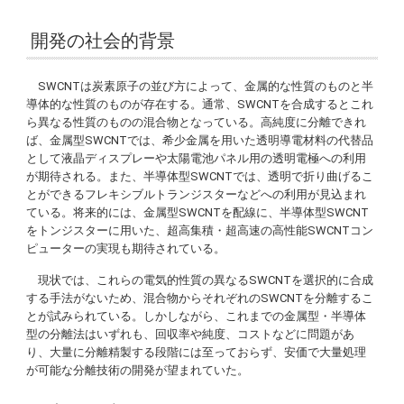
開発の社会的背景
SWCNTは炭素原子の並び方によって、金属的な性質のものと半
導体的な性質のものが存在する。通常、SWCNTを合成するとこれ
ら異なる性質のものの混合物となっている。高純度に分離できれ
ば、金属型SWCNTでは、希少金属を用いた透明導電材料の代替品
として液晶ディスプレーや太陽電池パネル用の透明電極への利用
が期待される。また、半導体型SWCNTでは、透明で折り曲げるこ
とができるフレキシブルトランジスターなどへの利用が見込まれ
ている。将来的には、金属型SWCNTを配線に、半導体型SWCNT
をトンジスターに用いた、超高集積・超高速の高性能SWCNTコン
ピューターの実現も期待されている。
現状では、これらの電気的性質の異なるSWCNTを選択的に合成
する手法がないため、混合物からそれぞれのSWCNTを分離するこ
とが試みられている。しかしながら、これまでの金属型・半導体
型の分離法はいずれも、回収率や純度、コストなどに問題があ
り、大量に分離精製する段階には至っておらず、安価で大量処理
が可能な分離技術の開発が望まれていた。