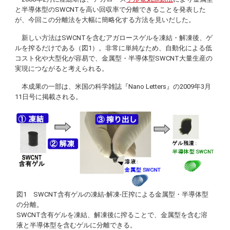
と半導体型のSWCNTを高い回収率で分離できることを発表した
が、今回この分離法を大幅に簡略化する方法を見いだした。
新しい方法はSWCNTを含むアガロースゲルを凍結・解凍後、ゲ
ルを搾るだけである（図1）。非常に単純なため、自動化による低
コスト化や大型化が容易で、金属型・半導体型SWCNT大量生産の
実現につながると考えられる。
本成果の一部は、米国の科学雑誌『
Nano Letters
』の2009年3月
11日号に掲載される。
図1 SWCNT含有ゲルの凍結-解凍-圧搾による金属型・半導体型
の分離。
SWCNT含有ゲルを凍結、解凍後に搾ることで、金属型を含む溶
液と半導体型を含むゲルに分離できる。