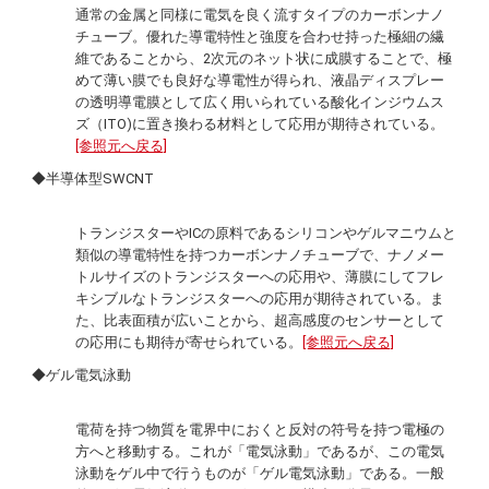
通常の金属と同様に電気を良く流すタイプのカーボンナノ
チューブ。優れた導電特性と強度を合わせ持った極細の繊
維であることから、2次元のネット状に成膜することで、極
めて薄い膜でも良好な導電性が得られ、液晶ディスプレー
の透明導電膜として広く用いられている酸化インジウムス
ズ（ITO)に置き換わる材料として応用が期待されている。
[参照元へ戻る]
◆半導体型SWCNT
トランジスターやICの原料であるシリコンやゲルマニウムと
類似の導電特性を持つカーボンナノチューブで、ナノメー
トルサイズのトランジスターへの応用や、薄膜にしてフレ
キシブルなトランジスターへの応用が期待されている。ま
た、比表面積が広いことから、超高感度のセンサーとして
の応用にも期待が寄せられている。
[参照元へ戻る]
◆ゲル電気泳動
電荷を持つ物質を電界中におくと反対の符号を持つ電極の
方へと移動する。これが「電気泳動」であるが、この電気
泳動をゲル中で行うものが「ゲル電気泳動」である。一般