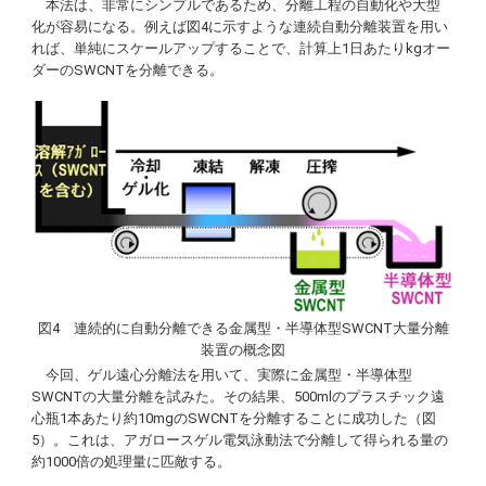
本法は、非常にシンプルであるため、分離工程の自動化や大型
化が容易になる。例えば図4に示すような連続自動分離装置を用い
れば、単純にスケールアップすることで、計算上1日あたりkgオー
ダーのSWCNTを分離できる。
図4 連続的に自動分離できる金属型・半導体型SWCNT大量分離
装置の概念図
今回、ゲル遠心分離法を用いて、実際に金属型・半導体型
SWCNTの大量分離を試みた。その結果、500mlのプラスチック遠
心瓶1本あたり約10mgのSWCNTを分離することに成功した（図
5）。これは、アガロースゲル電気泳動法で分離して得られる量の
約1000倍の処理量に匹敵する。