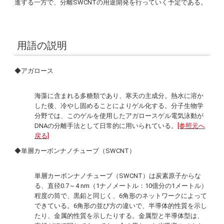
進する一方で、分離SWCNTの用途開発を行っていく予定である。
用語の説明
◆アガロース
海藻に含まれる多糖類であり、寒天の主成分。熱水に溶か
した後、冷やし固めることによりゲル化する。分子生物学
分野では、このゲルを使用したアガロースゲル電気泳動が
DNAの分離手法として日常的に用いられている。
[参照元へ
戻る]
◆単層カーボンナノチューブ（SWCNT）
単層カーボンナノチューブ（SWCNT）は炭素原子からな
る、直径0.7～4 nm（1ナノメートル：10億分の1メートル）
程度の筒で、黒鉛と同じく、6角形のネットワークによって
できている。6角形の並び方の違いで、半導体的性質を示し
たり、金属的性質を示したりする。金属型と半導体型は、