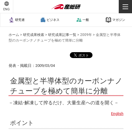
ENG
研究者
ビジネス
一般
マガジン
ホーム
>
研究成果検索
>
研究成果記事一覧
>
2009年
>
金属型と半導体
型のカーボンナノチューブを極めて簡単に分離
発表・掲載日：2009/03/04
金属型と半導体型のカーボンナノ
チューブを極めて簡単に分離
－凍結-解凍して搾るだけ、大量生産への道を開く－
English
ポイント