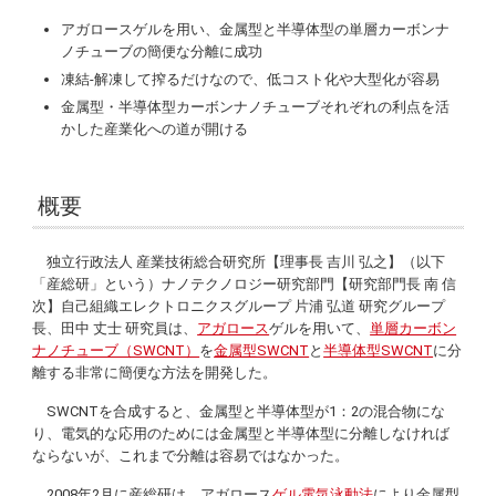
アガロースゲルを用い、金属型と半導体型の単層カーボンナ
ノチューブの簡便な分離に成功
凍結-解凍して搾るだけなので、低コスト化や大型化が容易
金属型・半導体型カーボンナノチューブそれぞれの利点を活
かした産業化への道が開ける
概要
独立行政法人 産業技術総合研究所【理事長 吉川 弘之】（以下
「産総研」という）ナノテクノロジー研究部門【研究部門長 南 信
次】自己組織エレクトロニクスグループ 片浦 弘道 研究グループ
長、田中 丈士 研究員は、
アガロース
ゲルを用いて、
単層カーボン
ナノチューブ（SWCNT）
を
金属型SWCNT
と
半導体型SWCNT
に分
離する非常に簡便な方法を開発した。
SWCNTを合成すると、金属型と半導体型が1：2の混合物にな
り、電気的な応用のためには金属型と半導体型に分離しなければ
ならないが、これまで分離は容易ではなかった。
2008年2月に産総研は、アガロース
ゲル電気泳動法
により金属型