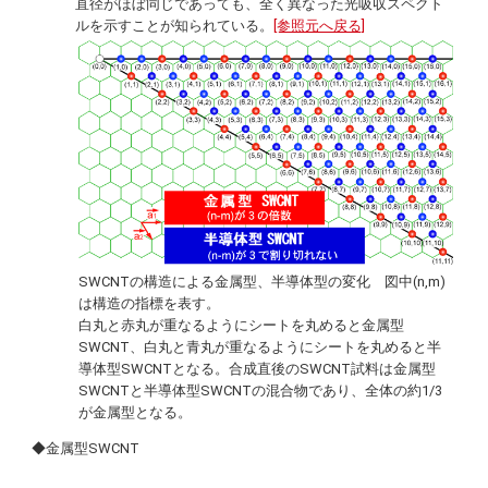
直径がほぼ同じであっても、全く異なった光吸収スペクト
ルを示すことが知られている。
[参照元へ戻る]
SWCNTの構造による金属型、半導体型の変化 図中(n,m)
は構造の指標を表す。
白丸と赤丸が重なるようにシートを丸めると金属型
SWCNT、白丸と青丸が重なるようにシートを丸めると半
導体型SWCNTとなる。合成直後のSWCNT試料は金属型
SWCNTと半導体型SWCNTの混合物であり、全体の約1/3
が金属型となる。
◆金属型SWCNT