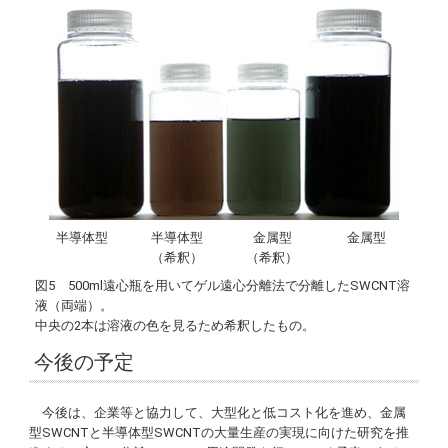
半導体型
半導体型
金属型
金属型
（希釈）
（希釈）
図5 500ml遠心瓶を用いてゲル遠心分離法で分離したSWCNT溶
液（両端）。
中央の2本は溶液の色を見るため希釈したもの。
今後の予定
今後は、企業等と協力して、大型化と低コスト化を進め、金属
型SWCNTと半導体型SWCNTの大量生産の実現に向けた研究を推