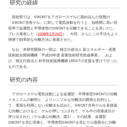
研究の経緯
産総研では、SWCNTをアガロースゲルに固め込んだ状態の
「SWCNT含有ゲル」に対して電気泳動を行うと、短時間に高い回
収率で金属型と半導体型のSWCNTを分離できることを見いだし、
プレス発表した（
2008年2月26日
）。今回、さらにこの手法をより
簡便で効率的な分離方法に発展させた。
なお、本研究開発の一部は、独立行政法人 新エネルギー・産業
技術総合開発機構「平成20年度 産業技術研究助成事業」、およ
び、独立行政法人 科学技術振興機構 CRESTの支援を受けて行った
ものである。
研究の内容
アガロースゲル電気泳動による金属型・半導体型SWCNTの分離
メカニズムの解明と、よりシンプルな分離法の開発を目的とし
て、電場を利用しない分離法を試みた。SWCNT含有ゲルを直接遠
心分離にかけると、ゲルが押しつぶされて、ゲル中の溶液成分が
搾り出された（ゲル遠心分離法、図2）。その結果、金属型
SWCNTを含む溶液と、半導体型SWCNTを含むゲル固形分に分離