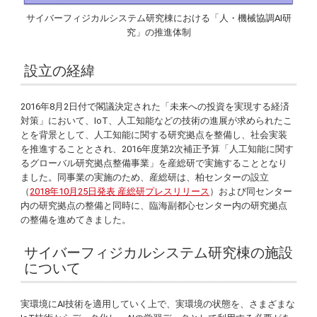
サイバーフィジカルシステム研究棟における「人・機械協調AI研
究」の推進体制
設立の経緯
2016年8月2日付で閣議決定された「未来への投資を実現する経済
対策」において、IoT、人工知能などの技術の進展が求められたこ
とを背景として、人工知能に関する研究拠点を整備し、社会実装
を推進することとされ、2016年度第2次補正予算「人工知能に関す
るグローバル研究拠点整備事業」を産総研で実施することとなり
ました。同事業の実施のため、産総研は、柏センターの設立
（
2018年10月25日発表 産総研プレスリリース
）および同センター
内の研究拠点の整備と同時に、臨海副都心センター内の研究拠点
の整備を進めてきました。
サイバーフィジカルシステム研究棟の施設
について
実環境にAI技術を適用していく上で、実環境の状態を、さまざまな