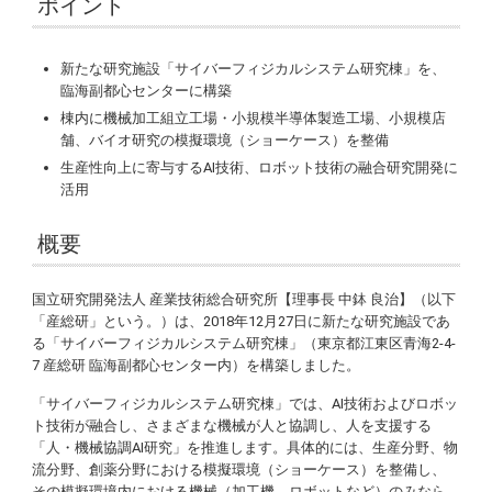
ポイント
新たな研究施設「サイバーフィジカルシステム研究棟」を、
臨海副都心センターに構築
棟内に機械加工組立工場・小規模半導体製造工場、小規模店
舗、バイオ研究の模擬環境（ショーケース）を整備
生産性向上に寄与するAI技術、ロボット技術の融合研究開発に
活用
概要
国立研究開発法人 産業技術総合研究所【理事長 中鉢 良治】（以下
「産総研」という。）は、2018年12月27日に新たな研究施設であ
る「サイバーフィジカルシステム研究棟」（東京都江東区青海2-4-
7 産総研 臨海副都心センター内）を構築しました。
「サイバーフィジカルシステム研究棟」では、AI技術およびロボッ
ト技術が融合し、さまざまな機械が人と協調し、人を支援する
「人・機械協調AI研究」を推進します。具体的には、生産分野、物
流分野、創薬分野における模擬環境（ショーケース）を整備し、
その模擬環境内における機械（加工機、ロボットなど）のみなら