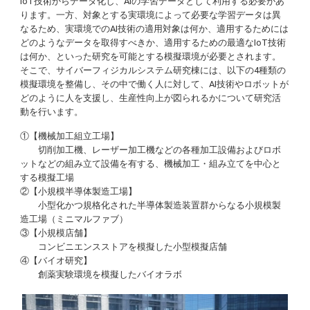
IoT技術からデータ化し、AIの学習データとして利用する必要があ
ります。一方、対象とする実環境によって必要な学習データは異
なるため、実環境でのAI技術の適用対象は何か、適用するためには
どのようなデータを取得すべきか、適用するための最適なIoT技術
は何か、といった研究を可能とする模擬環境が必要とされます。
そこで、サイバーフィジカルシステム研究棟には、以下の4種類の
模擬環境を整備し、その中で働く人に対して、AI技術やロボットが
どのように人を支援し、生産性向上が図られるかについて研究活
動を行います。
①【機械加工組立工場】
切削加工機、レーザー加工機などの各種加工設備およびロボ
ットなどの組み立て設備を有する、機械加工・組み立てを中心と
する模擬工場
②【小規模半導体製造工場】
小型化かつ規格化された半導体製造装置群からなる小規模製
造工場（ミニマルファブ）
③【小規模店舗】
コンビニエンスストアを模擬した小型模擬店舗
④【バイオ研究】
創薬実験環境を模擬したバイオラボ