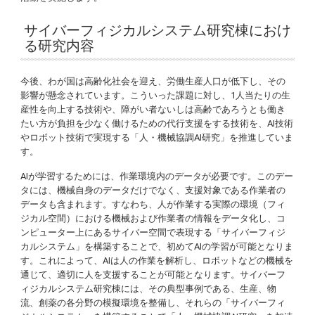
サイバーフィジカルシステム研究棟におけ
る研究内容
今後、わが国は高齢化社会を迎え、労働生産人口が低下し、その
影響が懸念されています。こういった課題に対し、1人当たりの生
産性を向上する技術や、障がい者ないしは高齢であろうとも働き
たい方が負担を少なく働けるための代行支援をする技術を、AI技術
やロボット技術で実現する「人・機械協調AI研究」を推進していま
す。
AIが学習するためには、作業環境内のデータが必要です。このデー
タには、機械自身のデータだけでなく、支援対象である作業者の
データも含まれます。すなわち、人が作業する実際の環境（フィ
ジカル空間）における機械および作業者の情報をデータ化し、コ
ンピューター上にあるサイバー空間で表現する「サイバーフィジ
カルシステム」を構築することで、初めてAIの学習が可能となりま
す。これによって、AIは人の作業を解析し、ロボットなどの機械を
通じて、適切に人を支援することが可能となります。サイバーフ
ィジカルシステム研究棟には、その典型事例である、生産、物
流、創薬の各分野の模擬環境を整備し、それらの「サイバーフィ