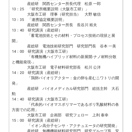
産総研 関西センター所長代理 松原 一郎
13：25 「研究所概要説明（大阪市工研）」
大阪市工研 理事（研究担当） 大野 敏信
13：35 「連携協定概要説明」
産総研 関西センター所長 長谷川 裕夫
13：40 研究講演（産総研）
「蓄電池技術とその材料・プロセス技術の現状と展
開」
産総研 電池技術研究部門 研究部門長 谷本 一美
14：00 研究講演（大阪市工研）
「有機無機ハイブリッド材料の新展開-ナノ材料分散
と機能発現-」
大阪市工研 電子材料研究部長 松川 公洋
14：20 研究講演（産総研）
「鶏卵バイオリアクター：金の卵を産むニワトリの開
発」
産総研 バイオメディカル研究部門 総括主幹 大石
勲
14：40 研究講演（大阪市工研）
「代表的バイオマスポリマーであるポリ乳酸材料の各
方面での応用」
大阪市工研 企画部 研究フェロー 上利 泰幸
15：00 研究講演（産総研）
「イオン高分子センサ・アクチュエータの研究開発」
産総研 無機機能材料研究部門 研究グループ長 安