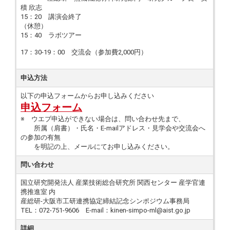
積 欣志
15：20 講演会終了
（休憩）
15：40 ラボツアー
17：30-19：00 交流会（参加費2,000円）
申込方法
以下の申込フォームからお申し込みください
申込フォーム
※ ウエブ申込ができない場合は、問い合わせ先まで、
所属（肩書）・氏名・E-mailアドレス・見学会や交流会へ
の参加の有無
を明記の上、メールにてお申し込みください。
問い合わせ
国立研究開発法人 産業技術総合研究所 関西センター 産学官連
携推進室 内
産総研-大阪市工研連携協定締結記念シンポジウム事務局
TEL：072-751-9606 E-mail：kinen-simpo-ml@aist.go.jp
詳細