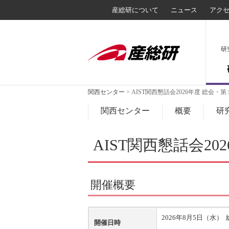
産総研について
ニュース
アク
研
関西センター
>
AIST関西懇話会2026年度 総会
関西センター
概要
研
AIST関西懇話会2
開催概要
2026年8月5日（水） 
開催日時
講演会 14:05