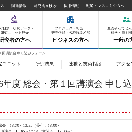
セス
調達情報
研究成果検索
採用情報
報道・マスコミの方へ
究相談・研究データ・
プロジェクト相談・
産総研ってどん
研究ユニット紹介
研究依頼・各種協業相談
科学の扉を開
研究者の方へ
ビジネスの方へ
一般の
・第１回講演会 申し込みフォーム
究ユニット
研究成果
連携と技術相談
アクセ
026年度 総会・第１回講演会 申
総会 13:30～13:55（受付：13:00～）
～17:10（交流会：17:30～）