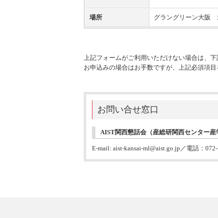
場所
グラングリーン大阪 北
上記フォームがご利用いただけない場合は、下
お申込みの場合はお手数ですが、上記必須項目
お問い合せ窓口
AIST関西懇話会（産総研関西センター
E-mail: aist-kansai-ml@aist.go.jp／電話：072