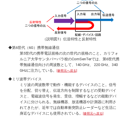
（説明図1）伝送特性と反射特性
◆第6世代（6G）携帯無線通信
第5世代の携帯電話規格の次の世代の規格のこと。カリフォ
ルニア大学サンタバーバラ校のComSenTerでは、第6世代携
帯無線通信向けの周波数として、140 GHz、 220 GHz、340
GHzに注力している。
[参照元へ戻る]
◆ミリ波帯デバイス
ミリ波の周波数帯で動作・機能するデバイスのこと。信号
を分配、切り替え、伝送方向を制限するなどの受動デバイ
スと、電磁波信号を発生、受信、増幅するなどの能動デバ
イスに分けられる。無線機器、放送機器や計測器に利用さ
れてきたが、近年では自動車衝突防止レーダーなど生活に
身近なデバイスにも使用されている。
[参照元へ戻る]