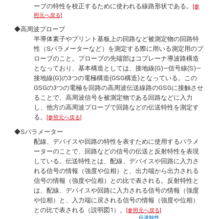
ーブの特性を校正するために使われる線路形状である。
[参
照元へ戻る]
◆高周波プローブ
半導体素子やプリント基板上の回路など被測定物の回路特
性（Sパラメーターなど）を測定する際に用いる測定用のプ
ローブのこと。プローブの先端部はコプレーナ導波路構造
となっており、基本構造としては、接地線(G)―信号線(S)―
接地線(G)の3つの電極構造(GSG構造)となっている。この
GSGの3つの電極を回路の高周波伝送線路のGSGに接触させ
ることで、高周波信号を被測定物である回路などに入力
し、他方の高周波プローブで回路などの伝送特性を測定す
る。
[参照元へ戻る]
◆Sパラメーター
配線、デバイスや回路の特性を表すために使用するパラメ
ーターのことで、回路などの信号の伝送と反射特性を表現
している。伝送特性とは、配線、デバイスや回路に入力さ
れる信号の情報（強度や位相）と、出力端から出力される
信号の情報（強度や位相）との比で表される。反射特性と
は、配線、デバイスや回路に入力される信号の情報（強度
や位相）と、入力端に戻される信号の情報（強度や位相）
との比で表される（説明図1）。
[参照元へ戻る]