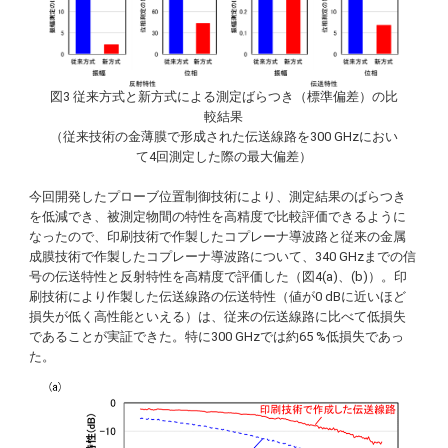
図3 従来方式と新方式による測定ばらつき（標準偏差）の比
較結果
（従来技術の金薄膜で形成された伝送線路を300 GHzにおい
て4回測定した際の最大偏差）
今回開発したプローブ位置制御技術により、測定結果のばらつき
を低減でき、被測定物間の特性を高精度で比較評価できるように
なったので、印刷技術で作製したコプレーナ導波路と従来の金属
成膜技術で作製したコプレーナ導波路について、340 GHzまでの信
号の伝送特性と反射特性を高精度で評価した（図4(a)、(b)）。印
刷技術により作製した伝送線路の伝送特性（値が0 dBに近いほど
損失が低く高性能といえる）は、従来の伝送線路に比べて低損失
であることが実証できた。特に300 GHzでは約65 %低損失であっ
た。