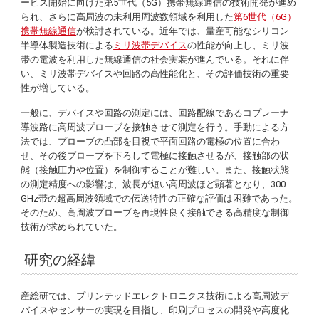
ービス開始に向けた第5世代（5G）携帯無線通信の技術開発が進め
られ、さらに高周波の未利用周波数領域を利用した
第6世代（6G）
携帯無線通信
が検討されている。近年では、量産可能なシリコン
半導体製造技術による
ミリ波帯デバイス
の性能が向上し、ミリ波
帯の電波を利用した無線通信の社会実装が進んでいる。それに伴
い、ミリ波帯デバイスや回路の高性能化と、その評価技術の重要
性が増している。
一般に、デバイスや回路の測定には、回路配線であるコプレーナ
導波路に高周波プローブを接触させて測定を行う。手動による方
法では、プローブの凸部を目視で平面回路の電極の位置に合わ
せ、その後プローブを下ろして電極に接触させるが、接触部の状
態（接触圧力や位置）を制御することが難しい。また、接触状態
の測定精度への影響は、波長が短い高周波ほど顕著となり、300
GHz帯の超高周波領域での伝送特性の正確な評価は困難であった。
そのため、高周波プローブを再現性良く接触できる高精度な制御
技術が求められていた。
研究の経緯
産総研では、プリンテッドエレクトロニクス技術による高周波デ
バイスやセンサーの実現を目指し、印刷プロセスの開発や高度化