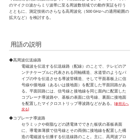
のマイクロ波からミリ波帯に至る周波数領域での動作実証を行う
とともに、測定技術のさらなる高周波化（500 GHzへの適用範囲の
拡大など）を検討する。
用語の説明
◆高周波伝送線路
電磁波を伝送する伝送線路（配線）のことで、テレビのア
ンテナケーブルに代表される同軸構造、水道管のようなパ
イプの中を伝送させる導波管構造、そして平面基板上に信
号線や接地線（あるいは接地面）を配置した平面回路があ
る。平面回路には、信号線と接地線を同じ面内に配置した
コプレーナ導波路や、基板の表面に信号線、裏面に接地面
を配置したマイクロストリップ導波路などがある。
[参照元へ
戻る]
◆コプレーナ導波路
セラミックや樹脂などの誘電体でできた板状の基板表面
に、導電体薄膜で信号線とその両側に接地線を配置した構
造の電磁波を伝播する伝送線路のこと。主に、高周波プロ