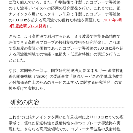
に取り組んでいる。また、印刷技術で作製したコプレーナ導波路
のミリ波帯デバイスへの応用の研究開発を行い、これまでに、銀
ナノインクを用いたスクリーン印刷で作製したコプレーナ導波路
の100 GHzを超える高周波での優れた特性を実証した（
2015年9月
9日 産総研プレス発表
）。
さらに、より高周波で利用するため、ミリ波帯で性能を高精度で
評価できる高周波プローブの接触制御技術を研究開発し、これま
で高精度の実証が困難であったコプレーナ導波路の300 GHz帯を超
える周波数領域での性能（低損失・低反射特性）の実証を行うこ
ととした。
なお、本開発の一部は、国立研究開発法人 新エネルギー･産業技術
総合開発機構（NEDO）の委託事業「物流サービスの労働環境改善
と付加価値向上のためのサービス工学×AIに関する研究開発」の支
援を受けて実施した。
研究の内容
これまでに銀ナノインクを用いた印刷技術により110 GHzまでの広
帯域で、優れた伝送特性と反射特性を持つコプレーナ導波路を実
現した。さらなる高周波領域での、コプレーナ導波路の反射特性