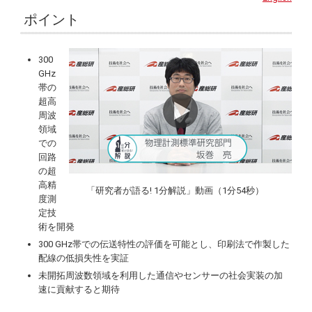
ポイント
300
GHz
帯の
超高
周波
領域
での
回路
の超
高精
「研究者が語る! 1分解説」動画（1分54秒）
度測
定技
術を開発
300 GHz帯での伝送特性の評価を可能とし、印刷法で作製した
配線の低損失性を実証
未開拓周波数領域を利用した通信やセンサーの社会実装の加
速に貢献すると期待