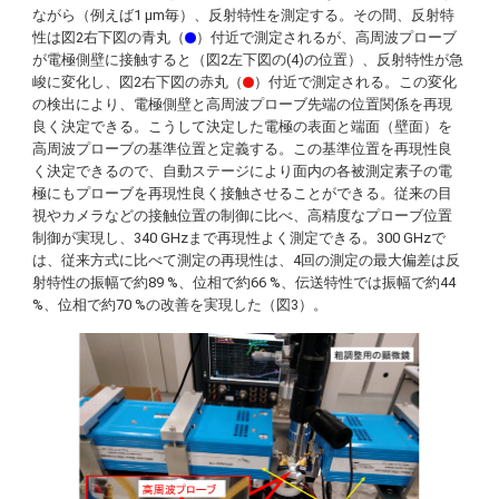
ながら（例えば1 μm毎）、反射特性を測定する。その間、反射特
性は図2右下図の青丸（
）付近で測定されるが、高周波プローブ
が電極側壁に接触すると（図2左下図の(4)の位置）、反射特性が急
峻に変化し、図2右下図の赤丸（
）付近で測定される。この変化
の検出により、電極側壁と高周波プローブ先端の位置関係を再現
良く決定できる。こうして決定した電極の表面と端面（壁面）を
高周波プローブの基準位置と定義する。この基準位置を再現性良
く決定できるので、自動ステージにより面内の各被測定素子の電
極にもプローブを再現性良く接触させることができる。従来の目
視やカメラなどの接触位置の制御に比べ、高精度なプローブ位置
制御が実現し、340 GHzまで再現性よく測定できる。300 GHzで
は、従来方式に比べて測定の再現性は、4回の測定の最大偏差は反
射特性の振幅で約89 %、位相で約66 %、伝送特性では振幅で約44
%、位相で約70 %の改善を実現した（図3）。