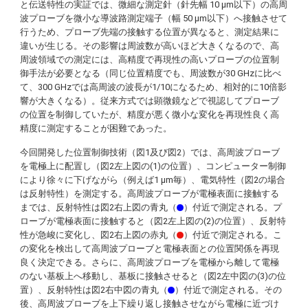
と伝送特性の実証では、微細な測定針（針先幅 10 μm以下）の高周
波プローブを微小な導波路測定端子（幅 50 μm以下）へ接触させて
行うため、プローブ先端の接触する位置が異なると、測定結果に
違いが生じる。その影響は周波数が高いほど大きくなるので、高
周波領域での測定には、高精度で再現性の高いプローブの位置制
御手法が必要となる（同じ位置精度でも、周波数が30 GHzに比べ
て、300 GHzでは高周波の波長が1/10になるため、相対的に10倍影
響が大きくなる）。従来方式では顕微鏡などで視認してプローブ
の位置を制御していたが、精度が悪く微小な変化を再現性良く高
精度に測定することが困難であった。
今回開発した位置制御技術（図1及び図2）では、高周波プローブ
を電極上に配置し（図2左上図の(1)の位置）、コンピューター制御
により徐々に下げながら（例えば1 μm毎）、電気特性（図2の場合
は反射特性）を測定する。高周波プローブが電極表面に接触する
までは、反射特性は図2右上図の青丸（
）付近で測定される。プ
ローブが電極表面に接触すると（図2左上図の(2)の位置）、反射特
性が急峻に変化し、図2右上図の赤丸（
）付近で測定される。こ
の変化を検出して高周波プローブと電極表面との位置関係を再現
良く決定できる。さらに、高周波プローブを電極から離して電極
のない基板上へ移動し、基板に接触させると（図2左中図の(3)の位
置）、反射特性は図2右中図の青丸（
）付近で測定される。その
後、高周波プローブを上下繰り返し接触させながら電極に近づけ