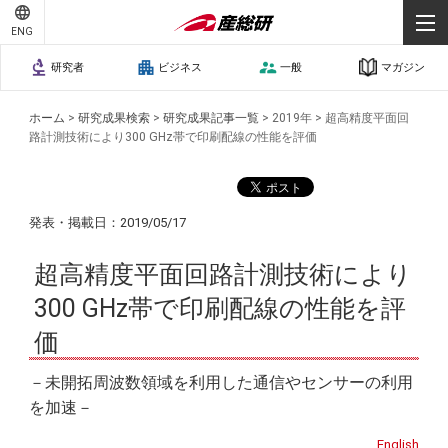
ENG
研究者
ビジネス
一般
マガジン
ホーム
>
研究成果検索
>
研究成果記事一覧
>
2019年
>
超高精度平面回
路計測技術により300 GHz帯で印刷配線の性能を評価
発表・掲載日：2019/05/17
超高精度平面回路計測技術により
300 GHz帯で印刷配線の性能を評
価
－未開拓周波数領域を利用した通信やセンサーの利用
を加速－
English