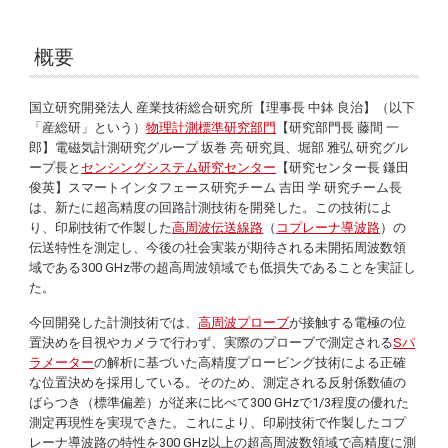
概要
国立研究開発法人 産業技術総合研究所【理事長 中鉢 良治】（以下
「産総研」という）
物理計測標準研究部門
【研究部門長 藤間 一
郎】電磁気計測研究グループ 坂巻 亮 研究員、堀部 雅弘 研究グル
ープ長と
センシングシステム研究センター
【研究センター長 鎌田
俊英】スマートインタフェース研究チーム 吉田 学 研究チーム長
は、新たに超高精度の回路計測技術を開発した。この技術によ
り、印刷技術で作製した
高周波伝送線路
（
コプレーナ導波路
）の
伝送特性を測定し、今後の社会実装が期待される未開拓周波数領
域である300 GHz帯の超高周波領域でも低損失であることを実証し
た。
今回開発した計測技術では、
高周波プローブ
が接触する電極の位
置決めを目視やカメラで行わず、実際のプローブで測定される
Sパ
ラメーター
の解析に基づいた高精度プロービング技術による正確
な位置決めを採用している。そのため、測定される反射係数値の
ばらつき（標準偏差）が従来に比べて300 GHzで1/3程度の優れた
測定再現性を実現できた。これにより、印刷技術で作製したコプ
レーナ導波路の特性を300 GHz以上の超高周波数領域で高精度に測