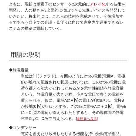
ともに、現状は単素子のセンサーを2次元的に
アレイ化
する技術を
開発し、人の動きを3次元的に検出できる先進デバイスも開発して
いきたい。将来的には、これらの技術を完成させて、今後増加す
るであろう自宅での介護・見守りに向けて家庭内で運用できるシ
ステムの構築に貢献していく。
用語の説明
◆静電容量
単位は[F] (ファラド)。今回のように2つの電極(電極A、電極
B)が離れて配置された状態においては、この2つの電極に電
荷を蓄える能力がどれほどあるかを示す性能値を静電容量
という。静電容量が大きい程、小さな電圧で多くの電荷を
蓄えられる。仮に、電極AにV [V]の電圧が印加され、電極B
が接地(0 [V])されたとする。この時に電極Aに＋Q [C]、電極B
に－Q [C]の電荷が蓄えられたとすると、その導体間の静電
容量CはC = Q/Vで与えられる。
[参照元へ戻る]
◆コンデンサー
電荷を蓄えたり放出したりする機能を持つ受動電子部品。