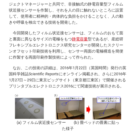
ジェクトマネージャーと共同で、非接触式の静電容量型フィルム
状近接センサーを作製し、それを人の目に触れないところに設置
して、使用者に精神的・肉体的な負担をかけることなく、人の動
きや呼吸を検出できる技術を開発した。
今回開発したフィルム状近接センサーは、フィルムのおもて面
と裏面に異なるサイズの電極をもつ
静電容量
型であるが、産総研
フレキシブルエレクトロニクス研究センターが開発したスクリー
ンオフセット印刷技術を利用し、センサー両面の電極構造を簡便
に作製する両面印刷作製技術によって作られた。
なお、この技術の詳細は、2016年1月22日（英国時間）発行の英
国科学雑誌
Scientific Reports
にオンライン掲載され、さらに2016年
1月27日～29日に東京ビッグサイト（東京都江東区）で開催される
プリンタブルエレクトロニクス2016にて関連技術が展示される。
(a) フィルム状近接センサー (b) 畳ベッドの畳裏に貼っ
た様子