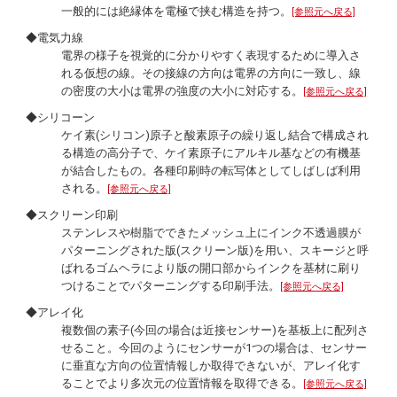
一般的には絶縁体を電極で挟む構造を持つ。
[参照元へ戻る]
◆電気力線
電界の様子を視覚的に分かりやすく表現するために導入さ
れる仮想の線。その接線の方向は電界の方向に一致し、線
の密度の大小は電界の強度の大小に対応する。
[参照元へ戻る]
◆シリコーン
ケイ素(シリコン)原子と酸素原子の繰り返し結合で構成され
る構造の高分子で、ケイ素原子にアルキル基などの有機基
が結合したもの。各種印刷時の転写体としてしばしば利用
される。
[参照元へ戻る]
◆スクリーン印刷
ステンレスや樹脂でできたメッシュ上にインク不透過膜が
パターニングされた版(スクリーン版)を用い、スキージと呼
ばれるゴムヘラにより版の開口部からインクを基材に刷り
つけることでパターニングする印刷手法。
[参照元へ戻る]
◆アレイ化
複数個の素子(今回の場合は近接センサー)を基板上に配列さ
せること。今回のようにセンサーが1つの場合は、センサー
に垂直な方向の位置情報しか取得できないが、アレイ化す
ることでより多次元の位置情報を取得できる。
[参照元へ戻る]