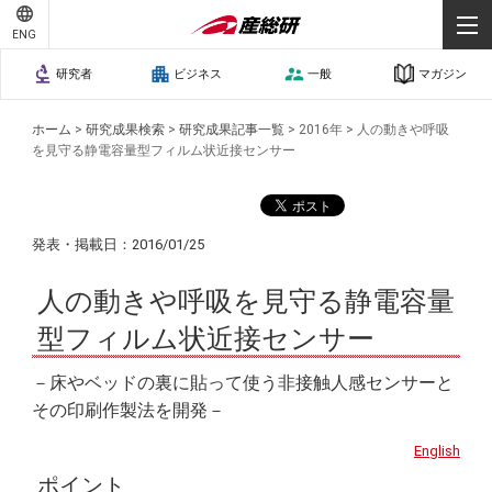
ENG
研究者
ビジネス
一般
マガジン
ホーム
>
研究成果検索
>
研究成果記事一覧
>
2016年
>
人の動きや呼吸
を見守る静電容量型フィルム状近接センサー
発表・掲載日：2016/01/25
人の動きや呼吸を見守る静電容量
型フィルム状近接センサー
－床やベッドの裏に貼って使う非接触人感センサーと
その印刷作製法を開発－
English
ポイント