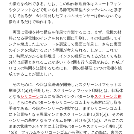
の接近を検出できる。なお、この動作原理自体はスマートフォン
やタブレットなどで用いられる静電容量型のタッチパネルとほぼ
同じであるが、今回開発したフィルム状センサーは触れないでも
接近するだけで動作する。
両面に電極を持つ構造を印刷で作製するには、まず、電極の材
料となる導電性のインクをおもて面に印刷し、その後加熱してイ
ンクを焼成した上でシートを裏返して裏面に印刷し、さらに裏面
のインクを焼成するという手順が考えられる。しかし、これで
は、時間がかかる加熱焼成（インクの種類にもよるが短くても数
分間は必要とされることが多い）を2回も行う必要がある。作成プ
ロセスの時間を短縮するためにも、1回の熱処理で2つの電極を焼
成できることが望ましい。
そのために、今回は産総研が開発したスクリーンオフセット印
刷法(図1(a))を利用した。スクリーンオフセット印刷とは、転写体
となる
シリコーン
ゴムに所望のインクパターンを
スクリーン印刷
し、さらにそのパターンをシリコーンゴム上から基材に写し取る
手法である。今回のセンサーの作製では、まずシリコーンゴム上
に下部電極となる導電インクをスクリーン印刷し(図1(b))、その後
センサーの基材となるフィルムを押し付ける(図1(c))。さらにこの
ままの状態でおもて面に上部電極パターンをスクリーン印刷し(図
1(d))、フィルムをシリコーンゴムから剥がす。この際に、裏面の