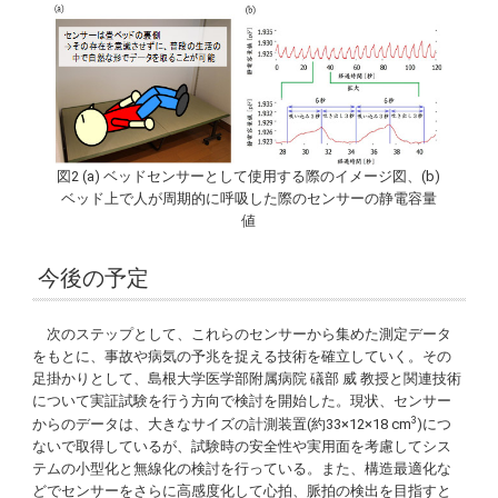
図2 (a) ベッドセンサーとして使用する際のイメージ図、(b)
ベッド上で人が周期的に呼吸した際のセンサーの静電容量
値
今後の予定
次のステップとして、これらのセンサーから集めた測定データ
をもとに、事故や病気の予兆を捉える技術を確立していく。その
足掛かりとして、島根大学医学部附属病院 礒部 威 教授と関連技術
について実証試験を行う方向で検討を開始した。現状、センサー
3
からのデータは、大きなサイズの計測装置(約33×12×18 cm
)につ
ないで取得しているが、試験時の安全性や実用面を考慮してシス
テムの小型化と無線化の検討を行っている。また、構造最適化な
どでセンサーをさらに高感度化して心拍、脈拍の検出を目指すと