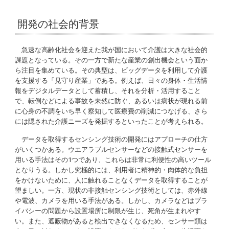
開発の社会的背景
急速な高齢化社会を迎えた我が国において介護は大きな社会的
課題となっている。その一方で新たな産業の創出機会という面か
ら注目を集めている。その典型は、ビッグデータを利用して介護
を支援する「見守り産業」である。例えば、日々の身体・生活情
報をデジタルデータとして蓄積し、それを分析・活用すること
で、転倒などによる事故を未然に防ぐ、あるいは病状が現れる前
に心身の不調をいち早く察知して医療費の削減につなげる、さら
には隠された介護ニーズを発掘するといったことが考えられる。
データを取得するセンシング技術の開発にはアプローチの仕方
がいくつかある。ウエアラブルセンサーなどの接触式センサーを
用いる手法はその1つであり、これらは非常に利便性の高いツール
となりうる。しかし究極的には、利用者に精神的・肉体的な負担
をかけないために、人に触れることなくデータを取得することが
望ましい。一方、現状の非接触センシング技術としては、赤外線
や電波、カメラを用いる手法がある。しかし、カメラなどはプラ
イバシーの問題から設置場所に制限が生じ、死角が生まれやす
い。また、遮蔽物があると検出できなくなるため、センサー類は