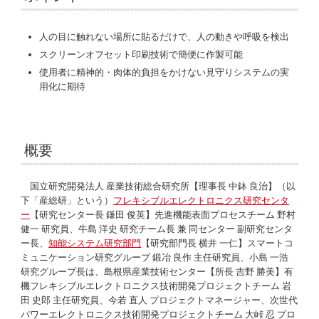
人の目に触れない場所に貼るだけで、人の動きや呼吸を検出
スクリーンオフセット印刷技術で簡便に作製可能
使用者に精神的・肉体的負担をかけない見守りシステムの実
用化に期待
概要
国立研究開発法人 産業技術総合研究所【理事長 中鉢 良治】（以
下「産総研」という）
フレキシブルエレクトロニクス研究センタ
ー
【研究センター長 鎌田 俊英】先進機能表面プロセスチーム 野村
健一 研究員、牛島 洋史 研究チーム長 兼 同センター 副研究センタ
ー長、
知能システム研究部門
【研究部門長 横井 一仁】スマートコ
ミュニケーション研究グループ 鍛冶 良作 主任研究員、小島 一浩
研究グループ長は、島根県産業技術センター【所長 吉野 勝美】有
機フレキシブルエレクトロニクス技術開発プロジェクトチーム 岩
田 史郎 主任研究員、今若 直人 プロジェクトマネージャー、次世代
パワーエレクトロニクス技術開発プロジェクトチーム 大峠 忍 プロ