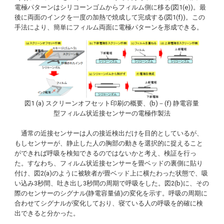
電極パターンはシリコーンゴムからフィルム側に移る(図1(e))。最
後に両面のインクを一度の加熱で焼成して完成する(図1(f))。この
手法により、簡単にフィルム両面に電極パターンを形成できる。
図1 (a) スクリーンオフセット印刷の概要、(b)－(f) 静電容量
型フィルム状近接センサーの電極作製法
通常の近接センサーは人の接近検出だけを目的としているが、
もしセンサーが、静止した人の胸部の動きを選択的に捉えること
ができれば呼吸を検知できるのではないかと考え、検証を行っ
た。すなわち、フィルム状近接センサーを畳ベッドの裏側に貼り
付け、図2(a)のように被験者が畳ベッド上に横たわった状態で、吸
い込み3秒間、吐き出し3秒間の周期で呼吸をした。図2(b)に、その
際のセンサーのシグナル(静電容量値)の変化を示す。呼吸の周期に
合わせてシグナルが変化しており、寝ている人の呼吸を的確に検
出できると分かった。