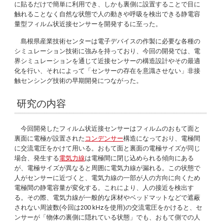
に貼るだけで簡単に利用でき、しかも裏側に設置することで目に
触れることなく自然な状態で人の動きや呼吸を検出できる静電容
量型フィルム状近接センサーを開発するに至った。
島根県産業技術センターは電子デバイスの作製に必要な各種の
シミュレーション技術に強みを持っており、今回の開発では、電
界シミュレーションを通じて近接センサーの構造設計やその最適
化を行い、それによって「センサーの存在を意識させない」非接
触センシング技術の早期開発につながった。
研究の内容
今回開発したフィルム状近接センサーはフィルムのおもて面と
裏面に電極が設置された
コンデンサー
構造になっており、電極間
に交流電圧をかけて用いる。おもて面と裏面の電極サイズが同じ
場合、発生する
電気力線
は電極間に閉じ込められる傾向にある
が、電極サイズが異なると周囲に電気力線が漏れる。この状態で
人がセンサーに近づくと、電気力線の一部が人の方向に向くため
電極間の静電容量が変化する。これにより、人の接近を検出す
る。その際、電気力線が一般的な床材やベッドマットなどで遮蔽
されない周波数(今回は200 kHzを使用)の交流電圧をかけると、セ
ンサーが「物体の裏側に隠れている状態」でも、おもて側での人