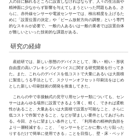
人の目に触れるところに設置しなければならず、人々の生活面や
精神面に少なからず影響を与えてしまうといった問題もある。さ
らに、赤外線センサーや電波センサーでは、検出精度を上げるた
めに「設置位置の決定」や「ビーム放射方向の調整」という専門
的なスキルが必要で、一般の人あるいは一般の業者では設置自体
が難しいといった技術的な課題がある。
研究の経緯
産総研では、新しい形態のデバイスとして、薄い・軽い・形状
自由度の高いフレキシブルデバイスに関する研究開発を行ってき
た。また、これらのデバイスを低コストで大量にあるいは大面積
に製造しうる手法として、スクリーンオフセット印刷法をはじめ
とした新しい印刷技術の開発を推進してきた。
これらの中で非接触式の見守り用センサー類についても、セン
サーはあらゆる場所に設置できるよう薄く、軽く、できれば柔軟
性があること、大量あるいは大面積で設置が可能なこと、さらに
低コストで作製できること、などが望ましい要件としてあげられ
る。今回、さらに望ましい条件として、「利用者の精神的負担を
より一層軽減する」こと、「センサーをどこかに敷いたり貼った
りするだけで簡単に使用できる」ことを目指し、壁・床・ベッド