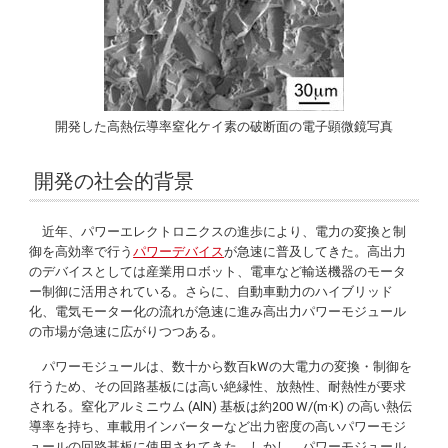
開発した高熱伝導率窒化ケイ素の破断面の電子顕微鏡写真
開発の社会的背景
近年、パワーエレクトロニクスの進歩により、電力の変換と制
御を高効率で行う
パワーデバイス
が急速に普及してきた。高出力
のデバイスとしては産業用ロボット、電車など輸送機器のモータ
ー制御に活用されている。さらに、自動車動力のハイブリッド
化、電気モーター化の流れが急速に進み高出力パワーモジュール
の市場が急速に広がりつつある。
パワーモジュールは、数十から数百kWの大電力の変換・制御を
行うため、その回路基板には高い絶縁性、放熱性、耐熱性が要求
される。窒化アルミニウム (AlN) 基板は約200 W/(m·K) の高い熱伝
導率を持ち、車載用インバーターなど出力密度の高いパワーモジ
ュールの回路基板に使用されてきた。しかし、パワーモジュール