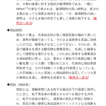
の、キ裂の進展に対する抵抗が破壊靱性である。一般に
1/2
MPam
の単位で表される。破壊靱性の高い材料は、多少の
き裂があっても強度を保持するが、一方、破壊靱性の低い
材料は、小さなき裂の存在でも著しく強度が低下する。
[参
照元へ戻る]
◆焼結助剤
窒化ケイ素は、共有結合性が強く物質拡散が極めて遅いた
め、原料が微細であっても、そのまま成形体を高温に加熱
したのでは、緻密化させることができない。そのため、高
温で融液を生成する酸化物を微量添加し、生成した融液を
介して緻密化を進行させる。このために添加する微量成分
を焼結助剤と呼ぶ。なお、窒化ケイ素粒子の表面は極く薄
い酸化層（シリカ層）で覆われており、代表的な焼結用原
料粉末では、その不純物シリカ量は2%程度となっている。
この不純物シリカと添加した焼結助剤が反応してシリカ系
の液相を生成し、緻密化を促進する。
[参照元へ戻る]
◆焼結（焼結体）
焼結とは、接触状態にある粒子を融点以下の温度に保持し
たときに、粒子系全体の表面エネルギーを減少する方向
に、粒子の合体が進行し、成形体の気孔が外部に排除さ
れ、気孔の無い緻密な多結晶体セラミックスとなる現象を