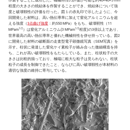
作製することに成功した。機械特性の評価が可能な約40×40×5 mm
程度の大きさの焼結体を作製することができ、焼結体について強
度と破壊靱性の評価を行った。図１の赤丸印で示したように、今
回開発した材料は、高い熱伝導率に加えて窒化アルミニウムを超
える強度（
3点曲げ強度
：約550 MPa）をもち、破壊靭性（11
1/2
1/2
MPam
）は窒化アルミニウム(3 MPam
程度)の3倍以上であり、
世界最高の高い熱伝導率と優れた機械特性を併せ持っている。図2
に開発した材料の破断面の走査型電子顕微鏡写真（SEM写真）を
示す。柱状に発達した窒化ケイ素粒子が絡み合った微細構造を持
ち、これが高い破壊靱性をもたらしている。また、柱状粒子の大
きさは比較的揃っており、極端に粗大な粒子は見られない。柱状
粒子の成長を制御できたこと、ならびに高い破壊靱性が本材料の
適切な強度の維持に寄与している。