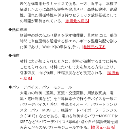
表的な構造用セラミックスである。一方、近年は、本稿で
解説したように高熱伝導率を発現させ、高熱伝導性、絶縁
性、優れた機械特性を併せ持つセラミック放熱基板として
の展開が期待されている。
[参照元へ戻る]
◆熱伝導率
物質中の熱の伝わり易さを示す物理量。具体的には、単位
時間に単位面積を通過する熱エネルギーを温度勾配で割っ
た値であり、W/(m·K)の単位を持つ。
[参照元へ戻る]
◆強度
材料に力が加えられたときに、材料が破断するまでに持ち
こたえられる力。材料にたいして力を加える方法により、
引張強度、曲げ強度、圧縮強度などが測定される。
[参照元
へ戻る]
◆パワーデバイス、パワーモジュール
大電力の制御（整流、直流・交流変換、周波数変換、電
流・電圧制御など）を半導体素子で行うデバイスを一般に
パワーデバイスと呼び、整流ダイオード、パワートランジ
スタ（パワーMOSFET、絶縁ゲートバイポーラトランジス
タ (IGBT)）などがある。電力を制御するパワーMOSFETや
IGBTなどのパワーデバイスの駆動回路や自己保護機能を組
み込んだものがパワーモジュールである。
[参照元へ戻る]