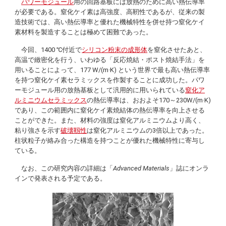
パワーモジュール
用の回路基板には放熱のために高い熱伝導率
が必要である。窒化ケイ素は高強度、高靭性であるが、従来の製
造技術では、高い熱伝導率と優れた機械特性を併せ持つ窒化ケイ
素材料を製造することは極めて困難であった。
今回、1400 ℃付近で
シリコン粉末の成形体
を窒化させたあと、
高温で緻密化を行う、いわゆる「反応焼結・ポスト焼結手法」を
用いることによって、177 W/(m·K) という世界で最も高い熱伝導率
を持つ窒化ケイ素セラミックスを作製することに成功した。パワ
ーモジュール用の放熱基板として汎用的に用いられている
窒化ア
ルミニウムセラミックス
の熱伝導率は、おおよそ170～230W/(m·K)
であり、この範囲内に窒化ケイ素焼結体の熱伝導率を向上させる
ことができた。また、材料の強度は窒化アルミニウムより高く、
粘り強さを示す
破壊靱性
は窒化アルミニウムの3倍以上であった。
柱状粒子が絡み合った構造を持つことが優れた機械特性に寄与し
ている。
なお、この研究内容の詳細は「
Advanced Materials
」誌にオンラ
インで発表される予定である。