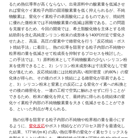
るため熱伝導率が高くならない。出発原料中の酸素量を低減させ
れば窒化ケイ素粒子内部の固溶酸素量を低く抑えられるが、不純
物酸素は、窒化ケイ素粒子の表面酸化によるものであり、焼結性
に優れた微粉末では不純物酸素量の低減は困難である。この問題
を克服するため、今回の開発では、希土類酸化物を主体とする焼
結助剤を含む高純度シリコン粉末の成形体を1400℃付近で窒化さ
せたあと、高温、高圧の窒素中で緻密化を行う「反応焼結・ポス
ト焼結手法」に着目し、熱の伝導を阻害する粒子内部の不純物や
粒界相の量を低減させて粒成長を抑制するプロセスを検討した。
この手法では、1）原料粉末として不純物酸素の少ないシリコン粉
末を使用できること、2）シリコン粉末成形体は寸法変化なしで窒
化が進むため、反応焼結後には比較的高い相対密度（約80%）の窒
化体が得られ、その後のポスト焼結による緻密化が容易であるこ
と、3）シリコン粉末と窒素との反応による窒化ケイ素への転換と
その後の緻密化を、一連の工程で空気に触れさせずに行うことが
できるため、粉末の酸化を抑えて、最終的に得られる焼結体の窒
化ケイ素粒子内部の不純物酸素量を大きく低減させることができ
る、といった利点が考えられる。
熱の伝導を阻害する粒子内部の不純物や粒界相の量を最小にす
るように、
窒化反応
やポスト焼結などのプロセス因子を最適化し
た結果、177 W/(m·K) の高い熱伝導率の窒化ケイ素セラミックスを