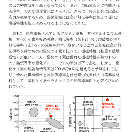
の出力密度は年々高くなっており、また、自動車などに搭載され
る場合、大きな温度変化にさらされ、さらに、接合部分には高い
応力が発生するため、回路基板には高い熱伝導率に加えて優れた
機械特性も強く求められるようになってきた。
図1に、現在市販されているアルミナ基板、窒化アルミニウム基
板、窒化ケイ素基板の強度と熱伝導率（図1-a）および破壊靱性と
熱伝導率（図1-b）の関係を示す。窒化アルミニウム基板は高い熱
伝導率を持つものの窒化ケイ素と比べて、機械特性（強度と破壊
靱性）が低い。一方、窒化ケイ素は優れた機械特性を持つもの
の、熱伝導率が窒化アルミニウムの半分以下である。しかし、窒
化ケイ素の理論熱伝導率は200 W/(m·K)を超えると予測されてお
り、優れた機械特性と高熱伝導率を併せ持つ次世代の回路基板材
料として、窒化ケイ素セラミックスの熱伝導率向上が強く求めら
れていた。