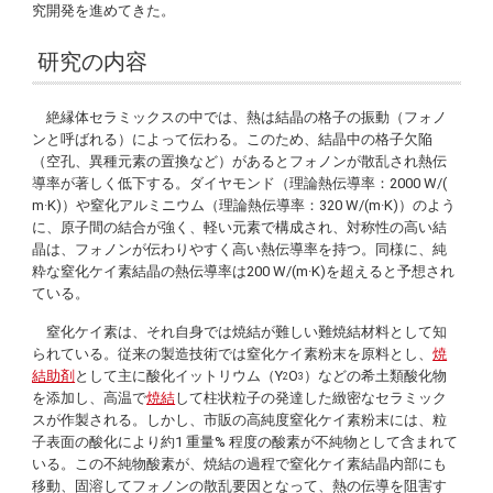
究開発を進めてきた。
研究の内容
絶縁体セラミックスの中では、熱は結晶の格子の振動（フォノ
ンと呼ばれる）によって伝わる。このため、結晶中の格子欠陥
（空孔、異種元素の置換など）があるとフォノンが散乱され熱伝
導率が著しく低下する。ダイヤモンド（理論熱伝導率：2000 W/(
m·K)）や窒化アルミニウム（理論熱伝導率：320 W/(m·K)）のよう
に、原子間の結合が強く、軽い元素で構成され、対称性の高い結
晶は、フォノンが伝わりやすく高い熱伝導率を持つ。同様に、純
粋な窒化ケイ素結晶の熱伝導率は200 W/(m·K)を超えると予想され
ている。
窒化ケイ素は、それ自身では焼結が難しい難焼結材料として知
られている。従来の製造技術では窒化ケイ素粉末を原料とし、
焼
結助剤
として主に酸化イットリウム（Y
O
）などの希土類酸化物
2
3
を添加し、高温で
焼結
して柱状粒子の発達した緻密なセラミック
スが作製される。しかし、市販の高純度窒化ケイ素粉末には、粒
子表面の酸化により約1 重量% 程度の酸素が不純物として含まれて
いる。この不純物酸素が、焼結の過程で窒化ケイ素結晶内部にも
移動、固溶してフォノンの散乱要因となって、熱の伝導を阻害す