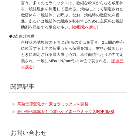
言う。多くのセラミックスは、微細な粉末からなる成形体
を、焼結現象を利用して固める。焼結によって製造された
緻密体を「焼結体」と呼ぶ。なお、焼結時の緻密化を促
進、あるいは焼結体の組織を制御するために主原料に焼結
助剤を添加する場合が多い。
[参照元へ戻る]
◆3点曲げ強度
角柱状の試験片の下面に2箇所の支点を置き、2点間の中心
に位置する上面の荷重点から荷重を加え、材料が破断した
ときに測定される最大曲げ応力。単位面積当たりの力で定
2
義され、一般にMPa(= N/mm
) の単位で表される。
[参照元
へ戻る]
関連記事
高熱伝導窒化ケイ素セラミックスを開発
高い熱伝導率をもつ窒化ケイ素セラミックス[PDF:1MB]
お問い合わせ