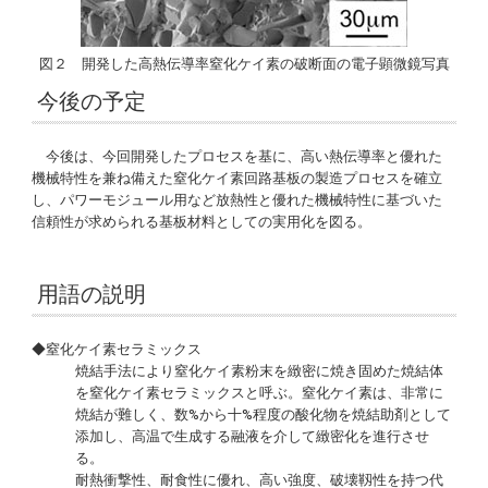
図２ 開発した高熱伝導率窒化ケイ素の破断面の電子顕微鏡写真
今後の予定
今後は、今回開発したプロセスを基に、高い熱伝導率と優れた
機械特性を兼ね備えた窒化ケイ素回路基板の製造プロセスを確立
し、パワーモジュール用など放熱性と優れた機械特性に基づいた
信頼性が求められる基板材料としての実用化を図る。
用語の説明
◆窒化ケイ素セラミックス
焼結手法により窒化ケイ素粉末を緻密に焼き固めた焼結体
を窒化ケイ素セラミックスと呼ぶ。窒化ケイ素は、非常に
焼結が難しく、数%から十%程度の酸化物を焼結助剤として
添加し、高温で生成する融液を介して緻密化を進行させ
る。
耐熱衝撃性、耐食性に優れ、高い強度、破壊靱性を持つ代