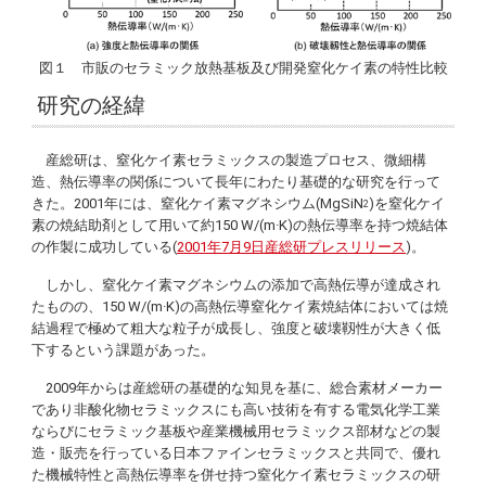
図１ 市販のセラミック放熱基板及び開発窒化ケイ素の特性比較
研究の経緯
産総研は、窒化ケイ素セラミックスの製造プロセス、微細構
造、熱伝導率の関係について長年にわたり基礎的な研究を行って
きた。2001年には、窒化ケイ素マグネシウム(MgSiN
)を窒化ケイ
2
素の焼結助剤として用いて約150 W/(m·K)の熱伝導率を持つ焼結体
の作製に成功している(
2001年7月9日産総研プレスリリース
)。
しかし、窒化ケイ素マグネシウムの添加で高熱伝導が達成され
たものの、150 W/(m·K)の高熱伝導窒化ケイ素焼結体においては焼
結過程で極めて粗大な粒子が成長し、強度と破壊靱性が大きく低
下するという課題があった。
2009年からは産総研の基礎的な知見を基に、総合素材メーカー
であり非酸化物セラミックスにも高い技術を有する電気化学工業
ならびにセラミック基板や産業機械用セラミックス部材などの製
造・販売を行っている日本ファインセラミックスと共同で、優れ
た機械特性と高熱伝導率を併せ持つ窒化ケイ素セラミックスの研