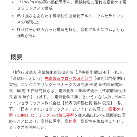
177 W/(m·K)の高い熱伝導率を、機械特性に優れる窒化ケイ素
セラミックスで達成
粘り強さをあらわす破壊靱性は窒化アルミニウムセラミック
スの3倍以上
柱状粒子が絡み合った構造を持ち、窒化アルミニウムよりも
強度が高い
概要
独立行政法人 産業技術総合研究所【理事長 野間口 有】（以下、
「産総研」という）
先進製造プロセス研究部門
【研究部門長 村山
宣光】エンジニアリングセラミックス研究班 平尾 喜代司 研究班
長、周 游 主任研究員らは、電気化学工業株式会社【代表取締役社
長 吉高 紳介】（以下、「電気化学工業」という）ならびに日本フ
ァインセラミックス株式会社【代表取締役社長 若林 俊克】（以
下、「日本ファインセラミックス」という）と共同で、
窒化ケイ
素（Si
N
）セラミックス
の
熱伝導率
を従来品に比べて飛躍的に高
3
4
めることにより、高熱伝導率、高
強度
、高靱性を兼ね備えたセラ
ミックスを開発した。