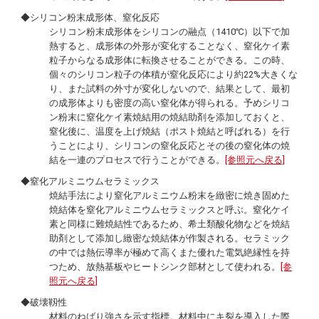
◆シリコン粉末成形体、窒化反応
シリコン粉末成形体をシリコンの融点（1410℃）以下で加
熱すると、成形体の外形が変化することなく、窒化ケイ素
粒子からなる成形体に転換させることができる。この時、
個々のシリコン粒子の体積が窒化反応により約22%大きくな
り、また試料の外寸が変化しないので、結果として、最初
の成形体よりも密度の高い窒化体が得られる。予めシリコ
ン粉末に窒化ケイ素焼結用の焼結助剤を添加しておくと、
窒化後に、温度を上げ焼結（ポスト焼結と呼ばれる）を行
うことにより、シリコンの窒化反応とその後の窒化体の焼
結を一連のプロセスで行うことができる。
[参照元へ戻る]
◆窒化アルミニウムセラミックス
焼結手法により窒化アルミニウム粉末を緻密に焼き固めた
焼結体を窒化アルミニウムセラミックスと呼ぶ。窒化ケイ
素と同様に難焼結性であるため、希土類酸化物などを焼結
助剤として添加し緻密な焼結体が作製される。セラミック
の中では熱伝導率が極めて高くまた優れた電気絶縁性を持
つため、放熱基板やヒートシンク部材として使われる。
[参
照元へ戻る]
◆破壊靱性
材料のねばり強さを示す指標。材料中にキ裂を導入した際