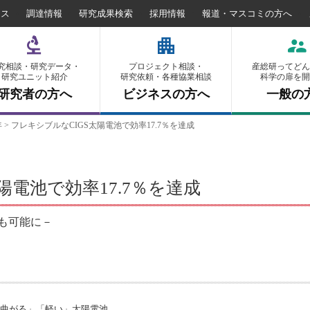
セス
調達情報
研究成果検索
採用情報
報道・マスコミの方へ
究相談・研究データ・
プロジェクト相談・
産総研ってどん
研究ユニット紹介
研究依頼・各種協業相談
科学の扉を開
研究者の方へ
ビジネスの方へ
一般の
年
>
フレキシブルなCIGS太陽電池で効率17.7％を達成
陽電池で効率17.7％を達成
も可能に－
「曲がる」「軽い」太陽電池。