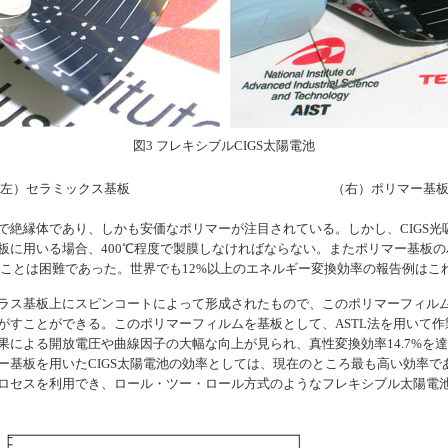
図3 フレキシブルCIGS太陽電池
左）セラミックス基板
（右）ポリマー基
絶縁体であり、しかも安価なポリマーが注目されている。しかし、CIGS光吸
板に用いる場合、400℃程度で製膜しなければならない。またポリマー基板
ることは困難であった。世界でも12%以上のエネルギー変換効率の報告例はこ
ス基板上にスピンコートによって形成されたもので、このポリマーフィルム上
すことができる。このポリマーフィルムを基板として、ASTL法を用いて作製
による開放電圧や曲線因子の大幅な向上が見られ、真性変換効率14.7%を達成し
ー基板を用いたCIGS太陽電池の効率としては、現在のところ最も高い効率
ロセスを利用でき、ロール・ツー・ロール方式のようなフレキシブル太陽電