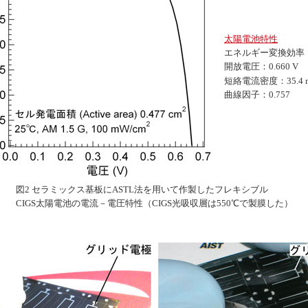
太陽電池特性
エネルギー変換効率：1
開放電圧：0.660 V
短絡電流密度：35.4 m
曲線因子：0.757
図2 セラミックス基板にASTL法を用いて作製したフレキシブル
CIGS太陽電池の電流－電圧特性（CIGS光吸収層は550℃で製膜した）