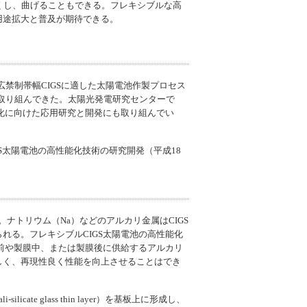
くし、曲げることもできる。フレキシブルな高
用途拡大と普及が期待できる。
禁制帯幅CIGSに適した太陽電池作製プロセス
に取り組んできた。太陽光発電研究センターで
化に向けた応用研究と開発にも取り組んでい
S太陽電池の高性能化技術の研究開発（平成18
ナトリウム（Na）などのアルカリ金属はCIGS
れる。フレキシブルCIGS太陽電池の高性能化
膜前や製膜中、または製膜後に供給するアルカリ
しく、再現性良く性能を向上させることはでき
li-silicate glass thin layer
）を基板上に形成し、