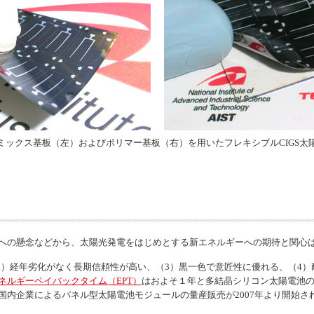
ミックス基板（左）およびポリマー基板（右）を用いたフレキシブルCIGS太
への懸念などから、太陽光発電をはじめとする新エネルギーへの期待と関心
（2）経年劣化がなく長期信頼性が高い、（3）黒一色で意匠性に優れる、（4
ネルギーペイバックタイム（EPT）
はおよそ１年と多結晶シリコン太陽電池
国内企業によるパネル型太陽電池モジュールの量産販売が2007年より開始さ