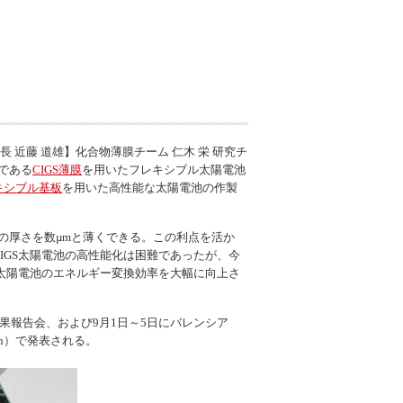
長 近藤 道雄】化合物薄膜チーム 仁木 栄 研究チ
である
CIGS薄膜
を用いたフレキシブル太陽電池
キシブル基板
を用いた高性能な太陽電池の作製
層の厚さを数µmと薄くできる。この利点を活か
IGS太陽電池の高性能化は困難であったが、今
S太陽電池のエネルギー変換効率を大幅に向上さ
成果報告会、および9月1日～5日にバレンシア
n
）で発表される。