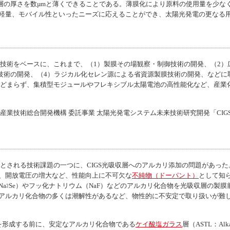
換層の厚さを数µmと薄くできることである。薄膜化により原料の使用量を少な
軽量、モバイル性といったニーズに応えることができ、太陽光発電の更なる
技術をベースに、これまで、（1）製膜その場観察・制御技術の開発、（2）広
制御技術の開発、（4）ラジカル化セレン源による省資源製膜技術の開発、など
にとどまらず、集積型モジュールやフレキシブル太陽電池の高性能化など、産業
業技術総合開発機構 委託事業 太陽光発電システム未来技術研究開発「CIG
とされる技術課題の一つに、CIGS光吸収層へのアルカリ添加の問題があった。
、開放電圧の増大など、性能向上に不可欠な
不純物（ドーパント）
として知ら
a
Se）やフッ化ナトリウム（NaF）などのアルカリ化合物を光吸収層の製
2
アルカリ化合物の多くは潮解性があるなど、物性的に不安定で取り扱いが難
を形成する前に、安定なアルカリ化合物である
ケイ酸塩ガラス
層（ASTL：
Alka