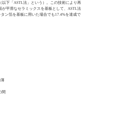
以下「ASTL法」という）。この技術により再
が平滑なセラミックスを基板として、ASTL法
チタン箔を基板に用いた場合でも17.4%を達成で
極薄
の間