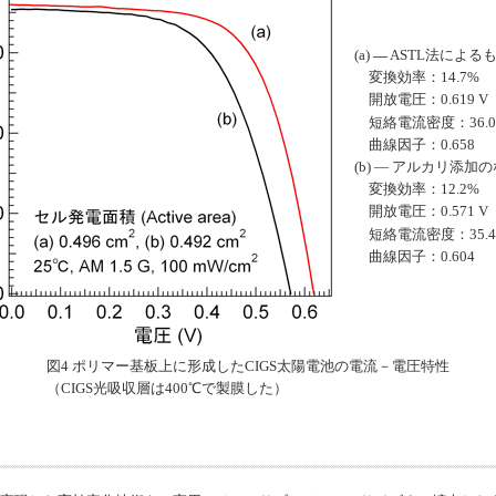
(a)
―
ASTL法による
変換効率：14.7%
開放電圧：0.619 V
短絡電流密度：36.0 
曲線因子：0.658
(b) ― アルカリ添加
変換効率：12.2%
開放電圧：0.571 V
短絡電流密度：35.4 
曲線因子：0.604
図4 ポリマー基板上に形成したCIGS太陽電池の電流－電圧特性
（CIGS光吸収層は400℃で製膜した）