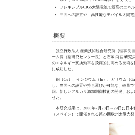
フレキシブルCIGS太陽電池で最高のエネ
曲面への設置や、高性能なモバイル太陽電
概要
独立行政法人 産業技術総合研究所【理事長 
ーム長（副研究センター長）と石塚 尚吾 研
のエネルギー変換効率を飛躍的に高める技術を
に成功した。
銅（Cu）、インジウム（In）、ガリウム（G
し、曲面への設置や持ち運びが可能な、軽量で
回、新しいアルカリ添加制御技術の開発、およ
せた。
本研究成果は、2008年7月28日～29日に
（スペイン）で開催される第23回欧州太陽光