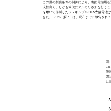
この層の製膜条件の制御により、裏面電極層を通
現性良く、しかも簡便にアルカリ添加を行うこと
を用いて作製したフレキシブルCIGS太陽電池
きた。17.7%（図2）は、現在までに報告され
図
C
膜
図
に