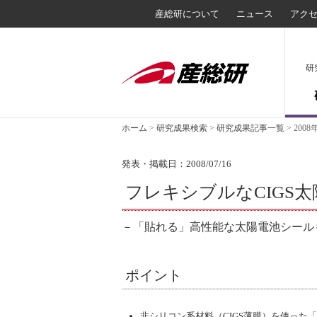
産総研について
ニュース
アク
研
ホーム
>
研究成果検索
>
研究成果記事一覧
>
2008
発表・掲載日：2008/07/16
フレキシブルなCIGS太
－「貼れる」高性能な太陽電池シール
ポイント
非シリコン系材料（CIGS薄膜）を使った