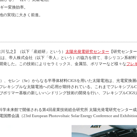
ルギー変換効率。
池の実現に大きく前進。
吉川 弘之】（以下「産総研」という）
太陽光発電研究センター
【研究センター
究員は、帝人株式会社（以下「帝人」という）の協力を得て、非シリコン系材料
開発した。この技術によりセラミックス、金属箔、ポリマーなど様々な
フレ
a）、セレン（Se）からなる半導体材料CIGSを用いた太陽電池は、光電変換
フレキシブルな太陽電池への応用が期待されている。これまでフレキシブルC
びポリマー基板の新しいハンドリング技術の開発を行い、フレキシブルCIG
日本科学未来館で開催される第4回産業技術総合研究所 太陽光発電研究センター
発電国際会議（
23rd European Photovoltaic Solar Energy Conference and Exhibitio