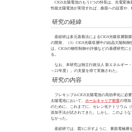
CIGS太陽電池のもう1つの特長は、光電変
性能太陽電池が実現すれば、曲面への設置や、
研究の経緯
産総研は多元蒸着法によるCIGS光吸収層製膜
の開発、（3）CIGS光吸収層中の結晶欠陥
は、CIGSの物性制御や評価などの基礎研究
る。
なお、本研究は独立行政法人 新エネルギー・産
～22年度）」の支援を得て実施された。
研究の内容
フレキシブルCIGS太陽電池の高効率化に必要
太陽電池において、
ホールキャリア密度
の増加
のために、これまでに、セレン化ナトリウム（N
添加手法が試されてきた。しかし、このような
なかった。
産総研では、図1に示すように、裏面電極層