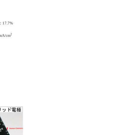
7.7%
2
A/cm