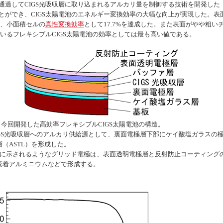
過してCIGS光吸収層に取り込まれるアルカリ量を制御する技術を開発した（
ができ、CIGS太陽電池のエネルギー変換効率の大幅な向上が実現した。表面
は、小面積セルの
真性変換効率
として17.7%を達成した。また表面がやや粗い
ているフレキシブルCIGS太陽電池の効率としては最も高い値である。
1 今回開発した高効率フレキシブルCIGS太陽電池の構造。
IGS光吸収層へのアルカリ供給源として、裏面電極層下部にケイ酸塩ガラスの
層（ASTL）を形成した。
3に示されるようなグリッド電極は、表面透明電極層と反射防止コーティング
蒸着アルミニウムなどで形成する。