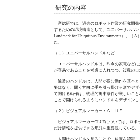
研究の内容
産総研では、過去のロボット作業の研究開発や
するための環境構造として、ユニバーサルハン
Landmark for Ubiquitous Environments
）、（３
た。
（１）ユニバーサルハンドルなど
ユニバーサルハンドルは、昨今の家電などに
が容易であることを考慮に入れつつ、複数のロ
通常のハンドルは、人間が掴む動作を基本と
要はなく、開く方向に手を引っ掛ける形でデザ
て開ける動作は、物理的拘束条件が厳しいこと
ことで開けられるようにハンドルをデザインし
（２）ビジュアルマーカー：ＣＬＵＥ
ビジュアルマーカーCLUEについては、ロボ
だけ情報を提供できる形態を重要視している。
人間はハンドルを見ることで、位置を認識し