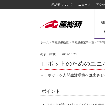
産総研について
ニュース
アク
研
ホーム
>
研究成果検索
>
研究成果記事一覧
>
2007
発表・掲載日：2007/10/23
ロボットのためのユニ
－ロボットを人間生活環境へ進出させ
ポイント
ロボットが扱いやすいハンドルなどのデザ