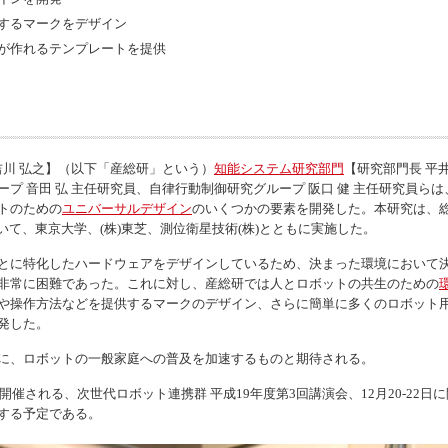
するマークをデザイン
が作れるテンプレートを提供
吉川 弘之】（以下「産総研」という）
知能システム研究部門
【研究部門長 平井
音田 弘 主任研究員、自律行動制御研究グループ 阪口 健 主任研究員らは、T-
トのための
ユニバーサルデザイン
のいくつかの要素を開発した。本研究は、
いて、東京大学、(株)東芝、測位衛星技術(株)とともに実施した。
とに特化したハードウェアをデザインしているため、決まった環境において
非常に困難であった。これに対し、産総研では人とロボットの共生のための
や操作方法などを提供するマークのデザイン、さらに簡単に多くのロボット
発した。
に、ロボットの一般家庭への普及を加速するものと期待される。
される、次世代ロボット連携群 平成19年度第3回講演会、12月20-22日に開催
する予定である。