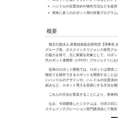
ハンドルの位置決めや操作方法などを提供
簡単に多くのロボット用の作業プログラム
概要
独立行政法人 産業技術総合研究所【理事長 
グループ長、タスクインテリジェンス研究グループ 
の協力を得て、主に家庭を対象として、ロボッ
代ロボット連携群（CPSTP）プロジェクトにお
従来のロボット開発では、ロボットは環境ご
物全てを操作できるロボットを開発することは
いハンドルのデザインや、ハンドルの位置決め
組みなど、ロボット導入を容易にする方法を開
これらの方法が普及することにより、将来的
なお、今回開発したシステムは、10月23日に開催
ステムインテグレーション部門講演会にて報告