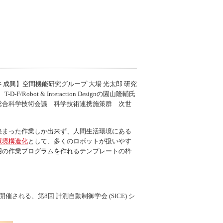
 成興】空間機能研究グループ 大場 光太郎 研究
D-F/
Robot & Interaction Design
の園山隆輔氏
総合科学技術会議 科学技術連携施策群 次世
決まった作業しか出来ず、人間生活環境にある
環境構造化
として、多くのロボットが扱いやす
用の作業プログラムを作れるテンプレートの枠
される、第8回 計測自動制御学会 (SICE) シ