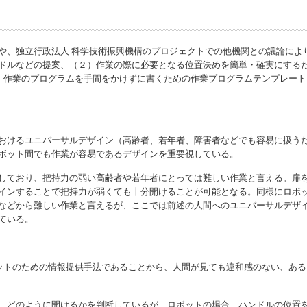
、独立行政法人 科学技術振興機構のプロジェクトでの他機関との議論によ
ドルなどの提案、（２）作業の際に必要となる位置決めを簡単・確実にする
）作業のプログラムを手間をかけずに書くための作業プログラムテンプレート（
おけるユニバーサルデザイン（高齢者、若年者、障害者などでも容易に扱う
ボット間でも作業が容易であるデザインを重要視している。
しており、把持力の弱い高齢者や若年者にとっては難しい作業と言える。扉
インすることで把持力が弱くても十分開けることが可能となる。同様にロボ
などから難しい作業と言えるが、ここでは前述の人間へのユニバーサルデザ
ている。
ットのための情報提供手法であることから、人間が見ても違和感のない、あ
、どのように開けるかを判断しているが、ロボットの場合、ハンドルの位置