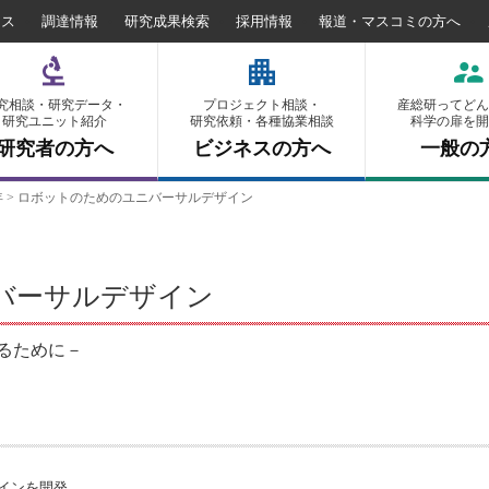
セス
調達情報
研究成果検索
採用情報
報道・マスコミの方へ
究相談・研究データ・
プロジェクト相談・
産総研ってどん
研究ユニット紹介
研究依頼・各種協業相談
科学の扉を開
研究者の方へ
ビジネスの方へ
一般の
年
>
ロボットのためのユニバーサルデザイン
バーサルデザイン
るために－
インを開発