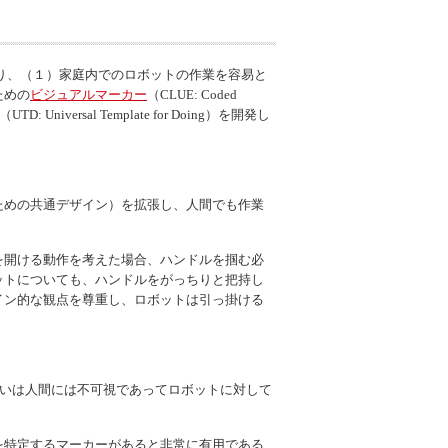
り、（１）家庭内でのロボットの作業を容易と
ための
ビジュアルマーカー
（CLUE:
Coded
UTD:
Universal Template for Doing
）を開発し
ための共通デザイン）を拡張し、人間でも作業
を開ける動作を考えた場合、ハンドルを掴む必
ットについても、ハンドルをがっちりと把持し
イン的な観点を尊重し、ロボットは引っ掛ける
るいは人間には不可視であってロボットに対して
を特定するマーカーがあると非常に有用である