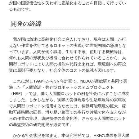
が国の国際優位性を失わずに産業化することを目指して行ってい
るものです。
開発の経緯
我が国は急速に高齢化社会に突入しており、現在は人間しか行
えない作業を代行できるロボットの実現が21世紀初頭の急務とな
っています。人間が働く職場、生活する家、使用する機械等は、
何れも人間の形状及び機能に合わせて作られていることから、人
間型ロボットにより人間の機能を代行出来れば、環境側への再投
資は原則不要となり、社会全体のコストの低減も図れます。
これに対し1998年から5ヶ年計画で、NEDOが産総研と共同で実
施した「人間協調・共存型ロボットシステムプロジェクト
（HRP）」では、働く人間型ロボットの例を社会に示すことに成功
しました。しかしながら、実際の労働現場や生活環境等の実環境
で人間型ロボットを活用するためには、稼動可能環境の拡大、稼
動可能時間の延長、滑り易い路面での歩行や片腕で体を支えなが
らの作業の実現、遠隔操作の高度化等、さらなる人間型ロボット
の基盤技術の研究開発が必要です。
かかる社会状況を踏まえ、本研究開発では、HRPの成果を最大限