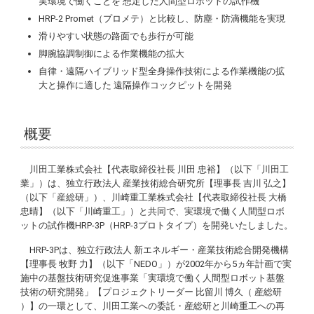
実環境で働くことを 想定した人間型ロボットの試作機
HRP-2 Promet
（プロメテ）と比較し、防塵・防滴機能を実現
滑りやすい状態の路面でも歩行が可能
脚腕協調制御による作業機能の拡大
自律・遠隔ハイブリッド型全身操作技術による作業機能の拡
大と操作に適した 遠隔操作コックピットを開発
概要
川田工業株式会社【代表取締役社長 川田 忠裕】（以下「川田工
業」）は、独立行政法人 産業技術総合研究所【理事長 吉川 弘之】
（以下「産総研」）、川崎重工業株式会社【代表取締役社長 大橋
忠晴】（以下「川崎重工」）と共同で、実環境で働く人間型ロボ
ットの試作機HRP-3P（HRP-3プロトタイプ）を開発いたしました。
HRP-3Pは、独立行政法人 新エネルギー・産業技術総合開発機構
【理事長 牧野 力】（以下「NEDO」）が2002年から5ヵ年計画で実
施中の基盤技術研究促進事業「実環境で働く人間型ロボット基盤
技術の研究開発」【プロジェクトリーダー 比留川 博久（ 産総研
）】の一環として、川田工業への委託・産総研と川崎重工への再