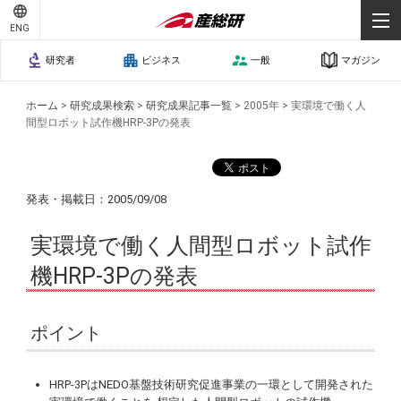
ENG
研究者
ビジネス
一般
マガジン
ホーム
>
研究成果検索
>
研究成果記事一覧
>
2005年
>
実環境で働く人
間型ロボット試作機HRP-3Pの発表
発表・掲載日：2005/09/08
実環境で働く人間型ロボット試作
機HRP-3Pの発表
ポイント
HRP-3PはNEDO基盤技術研究促進事業の一環として開発された