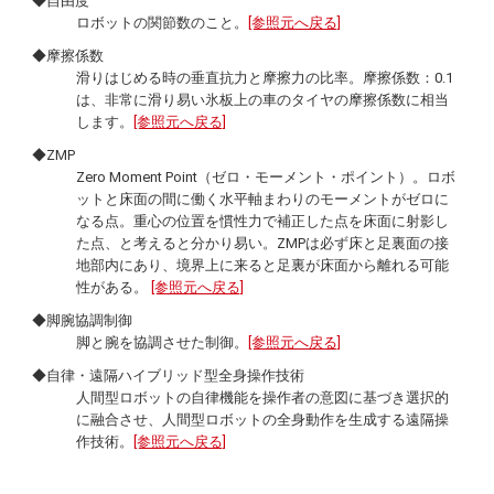
◆自由度
ロボットの関節数のこと。
[参照元へ戻る]
◆摩擦係数
滑りはじめる時の垂直抗力と摩擦力の比率。摩擦係数：0.1
は、非常に滑り易い氷板上の車のタイヤの摩擦係数に相当
します。
[参照元へ戻る]
◆ZMP
Zero Moment Point
（ゼロ・モーメント・ポイント）。ロボ
ットと床面の間に働く水平軸まわりのモーメントがゼロに
なる点。重心の位置を慣性力で補正した点を床面に射影し
た点、と考えると分かり易い。ZMPは必ず床と足裏面の接
地部内にあり、境界上に来ると足裏が床面から離れる可能
性がある。
[参照元へ戻る]
◆脚腕協調制御
脚と腕を協調させた制御。
[参照元へ戻る]
◆自律・遠隔ハイブリッド型全身操作技術
人間型ロボットの自律機能を操作者の意図に基づき選択的
に融合させ、人間型ロボットの全身動作を生成する遠隔操
作技術。
[参照元へ戻る]