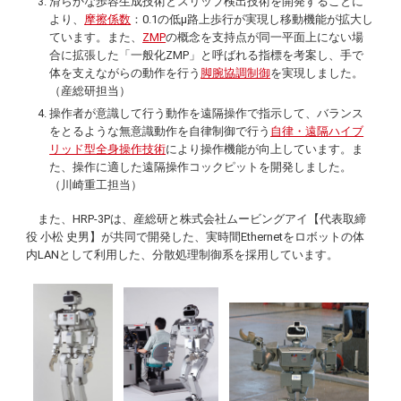
滑らかな歩容生成技術とスリップ検出技術を開発することに
より、
摩擦係数
：0.1の低µ路上歩行が実現し移動機能が拡大し
ています。また、
ZMP
の概念を支持点が同一平面上にない場
合に拡張した「一般化ZMP」と呼ばれる指標を考案し、手で
体を支えながらの動作を行う
脚腕協調制御
を実現しました。
（産総研担当）
操作者が意識して行う動作を遠隔操作で指示して、バランス
をとるような無意識動作を自律制御で行う
自律・遠隔ハイブ
リッド型全身操作技術
により操作機能が向上しています。ま
た、操作に適した遠隔操作コックピットを開発しました。
（川崎重工担当）
また、HRP-3Pは、産総研と株式会社ムービングアイ【代表取締
役 小松 史男】が共同で開発した、実時間
Ethernet
をロボットの体
内LANとして利用した、分散処理制御系を採用しています。