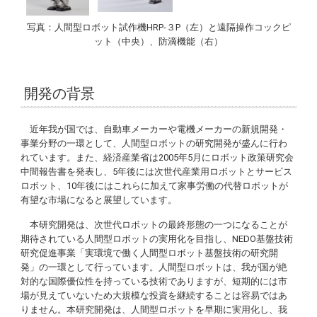
写真：人間型ロボット試作機HRP-３P（左）と遠隔操作コックピ
ット（中央）、防滴機能（右）
開発の背景
近年我が国では、自動車メーカーや電機メーカーの新規開発・
事業分野の一環として、人間型ロボットの研究開発が盛んに行わ
れています。また、経済産業省は2005年5月にロボット政策研究会
中間報告書を発表し、5年後には次世代産業用ロボットとサービス
ロボット、10年後にはこれらに加えて家事労働の代替ロボットが
有望な市場になると展望しています。
本研究開発は、次世代ロボットの最終形態の一つになることが
期待されている人間型ロボットの実用化を目指し、NEDO基盤技術
研究促進事業「実環境で働く人間型ロボット基盤技術の研究開
発」の一環として行っています。人間型ロボットは、我が国が絶
対的な国際優位性を持っている技術でありますが、短期的には市
場が見えていないため大規模な投資を継続することは容易ではあ
りません。本研究開発は、人間型ロボットを早期に実用化し、我