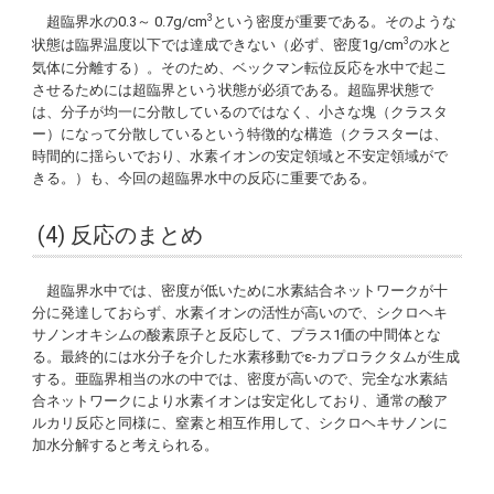
3
超臨界水の0.3～ 0.7g/cm
という密度が重要である。そのような
3
状態は臨界温度以下では達成できない（必ず、密度1g/cm
の水と
気体に分離する）。そのため、ベックマン転位反応を水中で起こ
させるためには超臨界という状態が必須である。超臨界状態で
は、分子が均一に分散しているのではなく、小さな塊（クラスタ
ー）になって分散しているという特徴的な構造（クラスターは、
時間的に揺らいでおり、水素イオンの安定領域と不安定領域がで
きる。）も、今回の超臨界水中の反応に重要である。
(4) 反応のまとめ
超臨界水中では、密度が低いために水素結合ネットワークが十
分に発達しておらず、水素イオンの活性が高いので、シクロヘキ
サノンオキシムの酸素原子と反応して、プラス1価の中間体とな
る。最終的には水分子を介した水素移動でε-カプロラクタムが生成
する。亜臨界相当の水の中では、密度が高いので、完全な水素結
合ネットワークにより水素イオンは安定化しており、通常の酸ア
ルカリ反応と同様に、窒素と相互作用して、シクロヘキサノンに
加水分解すると考えられる。