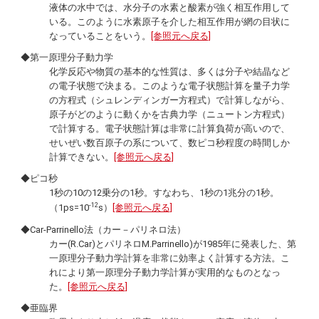
液体の水中では、水分子の水素と酸素が強く相互作用して
いる。このように水素原子を介した相互作用が網の目状に
なっていることをいう。
[参照元へ戻る]
◆第一原理分子動力学
化学反応や物質の基本的な性質は、多くは分子や結晶など
の電子状態で決まる。このような電子状態計算を量子力学
の方程式（シュレンディンガー方程式）で計算しながら、
原子がどのように動くかを古典力学（ニュートン方程式）
で計算する。電子状態計算は非常に計算負荷が高いので、
せいぜい数百原子の系について、数ピコ秒程度の時間しか
計算できない。
[参照元へ戻る]
◆ピコ秒
1秒の10の12乗分の1秒。すなわち、1秒の1兆分の1秒。
-12
（1ps=10
s）
[参照元へ戻る]
◆
Car-Parrinello
法（カー－パリネロ法）
カー(R.Car)とパリネロ
M.Parrinello
)が1985年に発表した、第
一原理分子動力学計算を非常に効率よく計算する方法。こ
れにより第一原理分子動力学計算が実用的なものとなっ
た。
[参照元へ戻る]
◆亜臨界