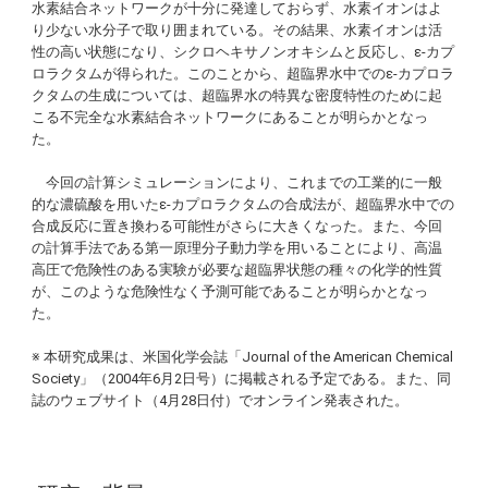
水素結合ネットワークが十分に発達しておらず、水素イオンはよ
り少ない水分子で取り囲まれている。その結果、水素イオンは活
性の高い状態になり、シクロヘキサノンオキシムと反応し、ε-カプ
ロラクタムが得られた。このことから、超臨界水中でのε-カプロラ
クタムの生成については、超臨界水の特異な密度特性のために起
こる不完全な水素結合ネットワークにあることが明らかとなっ
た。
今回の計算シミュレーションにより、これまでの工業的に一般
的な濃硫酸を用いたε-カプロラクタムの合成法が、超臨界水中での
合成反応に置き換わる可能性がさらに大きくなった。また、今回
の計算手法である第一原理分子動力学を用いることにより、高温
高圧で危険性のある実験が必要な超臨界状態の種々の化学的性質
が、このような危険性なく予測可能であることが明らかとなっ
た。
※ 本研究成果は、米国化学会誌「
Journal of the American Chemical
Society
」（2004年6月2日号）に掲載される予定である。また、同
誌のウェブサイト（4月28日付）でオンライン発表された。