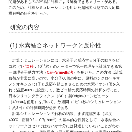
問題があるものの容易に計算により解析できるメリットがある。
このため、計算シミュレーションを用いた超臨界状態での反応機
構解明の研究を行った。
研究の内容
(1) 水素結合ネットワークと反応性
計算シミュレーションには、水分子と反応する分子の動きをピ
-12
コ秒（1
ピコ秒
：10
秒）のオーダーで第一原理から計算できる第
一原理分子動力学法（
Car-Parrinello
法
）を用いた。この方法は計算
負荷が非常に高いので、水分子60個の中に、原料のシクロヘキサ
ノンオキシム1分子と反応を起こさせるための水素イオン1個を入
れて温度400℃に設定して、数ピコ秒の反応時間の計算を行った。
日本シリコングラフィクス（SGI）製
Origin
のコンピュータ
（40cpuを使用）を用いて、数週間（1ピコ秒のシミュレーション
に約3日）の計算時間が必要である。
計算シミュレーションの解析の結果、まず超臨界水（温度
3
400℃、密度0.3～ 0.7g/cm
）の基本的な性質として、水素結合ネ
ットワークはゼロではないが十分には発達していないことがわか
3