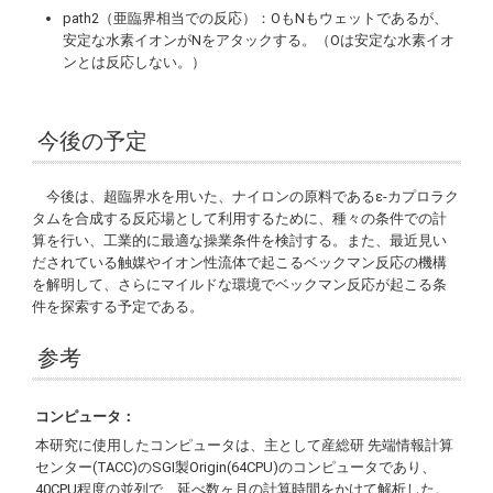
path
2（亜臨界相当での反応）：OもNもウェットであるが、
安定な水素イオンがNをアタックする。（Oは安定な水素イオ
ンとは反応しない。）
今後の予定
今後は、超臨界水を用いた、ナイロンの原料であるε-カプロラク
タムを合成する反応場として利用するために、種々の条件での計
算を行い、工業的に最適な操業条件を検討する。また、最近見い
だされている触媒やイオン性流体で起こるベックマン反応の機構
を解明して、さらにマイルドな環境でベックマン反応が起こる条
件を探索する予定である。
参考
コンピュータ：
本研究に使用したコンピュータは、主として産総研 先端情報計算
センター(TACC)のSGI製
Origin
(64CPU)のコンピュータであり、
40CPU程度の並列で、延べ数ヶ月の計算時間をかけて解析した。