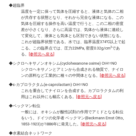
◆超臨界
温度を一定に保って気体を圧縮すると、液体と気体の二相
が共存する状態となり、それから完全な液体になる。この
気体を圧縮する操作を高い温度で行うと、この二相の密度
差が小さくなり、さらに高温では、気体から液体に連続し
て変化して、液体とも気体とも区別できない状態になる。
これが超臨界状態である。水では、臨界温度374℃以上で起
3
こる。この臨界点では、圧力22MPa, 密度0.32g/cm
であ
る。
[参照元へ戻る]
◆シクロヘキサノンオキシム(
cyclohexanone oxime
) C
H
NO
6
11
シクロヘキサノンとアミンから合成される物質で、ナイロ
ンの原料など工業的に種々の中間体となる。
[参照元へ戻る]
◆ε-カプロラクタム(
e-caprolactam
) C
H
NO
6
11
これを重合してナイロンを合成する。カプロラクタムの利
用はこれ以外にも幅広くある。
[参照元へ戻る]
◆ベックマン転位
一般には、オキシムが酸性試剤の作用でアミドとなる転位
をいう。ドイツの化学者 ベックマン(
Beckmann Ernst Otto
,
1853-1923)が1886年に発見した。
[参照元へ戻る]
◆水素結合ネットワーク