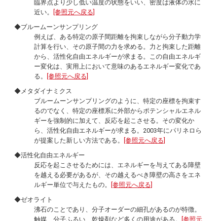
臨界点より少し低い温度の状態をいい、密度は液体の水に
近い。
[参照元へ戻る]
◆ブルームーンサンプリング
例えば、ある特定の原子間距離を拘束しながら分子動力学
計算を行い、その原子間の力を求める。力と拘束した距離
から、活性化自由エネルギーが求まる。この自由エネルギ
ー変化は、実用上において意味のあるエネルギー変化であ
る。
[参照元へ戻る]
◆メタダイナミクス
ブルームーンサンプリングのように、特定の座標を拘束す
るのでなく、特定の座標系に外部からポテンシャルエネル
ギーを強制的に加えて、反応を起こさせる。その変化か
ら、活性化自由エネルギーが求まる。2003年にパリネロら
が提案した新しい方法である。
[参照元へ戻る]
◆活性化自由エネルギー
反応を起こさせるためには、エネルギーを与えてある障壁
を越える必要があるが、その越えるべき障壁の高さをエネ
ルギー単位で与えたもの。
[参照元へ戻る]
◆ゼオライト
沸石のことであり、分子オーダーの細孔があるのが特徴。
触媒、分子ふるい、乾燥剤など多くの用途がある。
[参照元