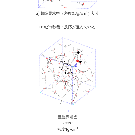
3
a) 超臨界水中（密度0.7g/cm
）初期
0.9ピコ秒後：反応が進んでいる
→
亜臨界相当
400℃
3
密度1g/cm