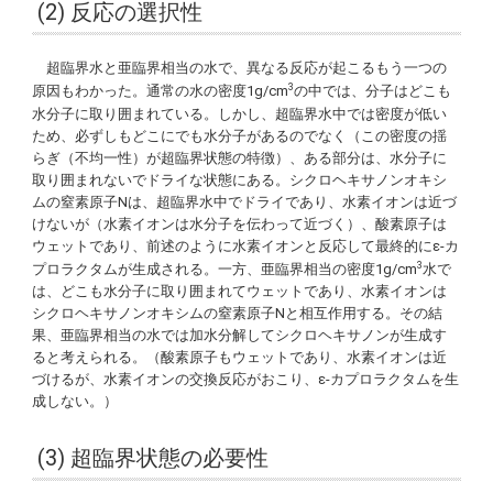
(2) 反応の選択性
超臨界水と亜臨界相当の水で、異なる反応が起こるもう一つの
3
原因もわかった。通常の水の密度1g/cm
の中では、分子はどこも
水分子に取り囲まれている。しかし、超臨界水中では密度が低い
ため、必ずしもどこにでも水分子があるのでなく（この密度の揺
らぎ（不均一性）が超臨界状態の特徴）、ある部分は、水分子に
取り囲まれないでドライな状態にある。シクロヘキサノンオキシ
ムの窒素原子Nは、超臨界水中でドライであり、水素イオンは近づ
けないが（水素イオンは水分子を伝わって近づく）、酸素原子は
ウェットであり、前述のように水素イオンと反応して最終的にε-カ
3
プロラクタムが生成される。一方、亜臨界相当の密度1g/cm
水で
は、どこも水分子に取り囲まれてウェットであり、水素イオンは
シクロヘキサノンオキシムの窒素原子Nと相互作用する。その結
果、亜臨界相当の水では加水分解してシクロヘキサノンが生成す
ると考えられる。（酸素原子もウェットであり、水素イオンは近
づけるが、水素イオンの交換反応がおこり、ε-カプロラクタムを生
成しない。）
(3) 超臨界状態の必要性