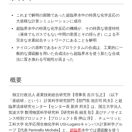
これまで解明の困難であった超臨界水中の特異な化学反応の
大規模な計算シミュレーションに成功
超臨界水中の特異な化学反応の機構が、その特異な密度特性
（液体でもガスでもない中間の密度とその揺らぎ）による不
完全な水素結合ネットワークにあることを解明
ナイロンの原料であるε-カプロラクタムの合成は、工業的に一
般的な濃硫酸を用いた合成法から超臨界水を使う新たな合成
法に置き換わる可能性が高まった
概要
独立行政法人 産業技術総合研究所【理事長 吉川 弘之】（以下
「産総研」という） 計算科学研究部門【部門長 池庄司 民夫】と超
臨界流体研究センター【センター長 新井 邦夫】は、国立大学法人
筑波大学 数理物質科学研究科【研究科長 細見 彰】及びナノサイエ
ンス特別プロジェクト【プロジェクト長 押山 淳】、チューリッヒ
工科大学 化学応用生物化学科
USI-Lugano
キャンパス計算科学グル
ープ【代表
Parrinello Michele
】と、
超臨界
水中では濃硫酸を使う