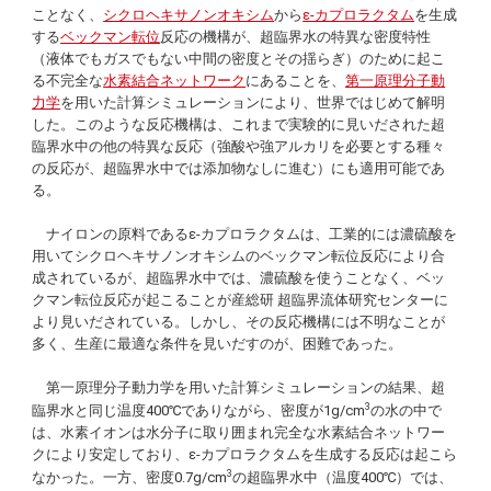
ことなく、
シクロヘキサノンオキシム
から
ε-カプロラクタム
を生成
する
ベックマン転位
反応の機構が、超臨界水の特異な密度特性
（液体でもガスでもない中間の密度とその揺らぎ）のために起こ
る不完全な
水素結合ネットワーク
にあることを、
第一原理分子動
力学
を用いた計算シミュレーションにより、世界ではじめて解明
した。このような反応機構は、これまで実験的に見いだされた超
臨界水中の他の特異な反応（強酸や強アルカリを必要とする種々
の反応が、超臨界水中では添加物なしに進む）にも適用可能であ
る。
ナイロンの原料であるε-カプロラクタムは、工業的には濃硫酸を
用いてシクロヘキサノンオキシムのベックマン転位反応により合
成されているが、超臨界水中では、濃硫酸を使うことなく、ベッ
クマン転位反応が起こることが産総研 超臨界流体研究センターに
より見いだされている。しかし、その反応機構には不明なことが
多く、生産に最適な条件を見いだすのが、困難であった。
第一原理分子動力学を用いた計算シミュレーションの結果、超
3
臨界水と同じ温度400℃でありながら、密度が1g/cm
の水の中で
は、水素イオンは水分子に取り囲まれ完全な水素結合ネットワー
クにより安定しており、ε-カプロラクタムを生成する反応は起こら
3
なかった。一方、密度0.7g/cm
の超臨界水中（温度400℃）では、