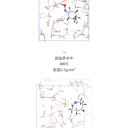
→
超臨界水中
400℃
3
密度0.7g/cm