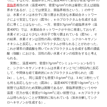
った。すなわち、超臨界水と同じ温度400℃であるが密度1g/cm
の
3
亜臨界
相当の水（温度400℃、密度1g/cm
の水は厳密に言えば超臨
界水であるが、ここでは便宜上、亜臨界相当という。）の中で
は、水素イオンは水分子に取り囲まれ完全な水素結合ネットワー
クにより安定しており（図1b）、ε-カプロラクタムを生成する反
3
応に導くことはなかった。一方、密度0.7g/cm
の超臨界水中（温
度400℃）では、水素結合ネットワークが十分に発達しておらず、
水素イオンはより少ない水分子で取り囲まれている（図1a）。そ
の結果、水素イオンは活性の高い状態になり、シクロヘキサノン
オキシムと反応し、ε-カプロラクタムが得られることがわかった。
これが通常の濃硫酸を用いてε-カプロラクタムを合成する際の濃硫
酸（強酸）における、活性の高い水素イオンの役割をすると考え
られる。
3
実際に、温度400℃、密度0.7g/cm
でシミュレーションを行う
と、シクロヘキサノンオキシムは水素イオンと1ピコ秒以内に反応
して、中間体を経て最終的にε-カプロラクタムが得られた（図
3
2a）。しかし、同じ温度でも密度1.0 g/cm
では、3.4ピコ秒たって
3
も何も反応しなかった（図2b）。温度400℃で密度1.0g/cm
という
状態では高圧のため実験は困難であるが、亜臨界状態というやや
3
温度・圧力が低く密度が1.0g/cm
に近い状態では、ε-カプロラクタ
ムは得られないことが実験的に知られている（加水分解してシク
ロヘキサノンが生成する）。