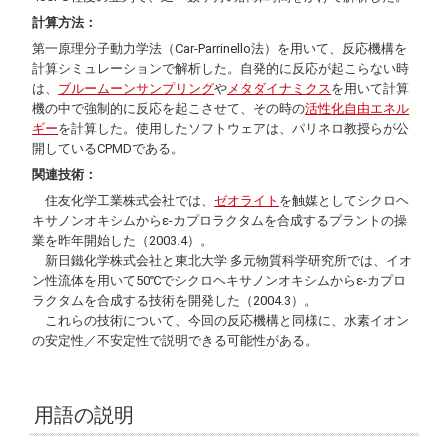
計算方法：
第一原理分子動力学法（
Car-Parrinello
法）を用いて、反応機構を
計算シミュレーションで解析した。自発的に反応が起こらない時
は、
ブルームーンサンプリング
や
メタダイナミクス
を用いて計算
機の中で強制的に反応を起こさせて、その時の
活性化自由エネル
ギー
を計算した。使用したソフトウェアは、パリネロ教授らが公
開しているCPMDである。
関連技術：
住友化学工業株式会社では、
ゼオライト
を触媒としてシクロヘ
キサノンオキシムからε-カプロラクタムを合成するプラントの操
業を昨年開始した（2003.4）。
新日鐵化学株式会社と東北大学 多元物質科学研究所では、イオ
ン性流体を用いて50℃でシクロヘキサノンオキシムからε-カプロ
ラクタムを合成する技術を開発した（2004.3）。
これらの技術について、今回の反応機構と同様に、水素イオン
の安定性／不安定性で説明できる可能性がある。
用語の説明