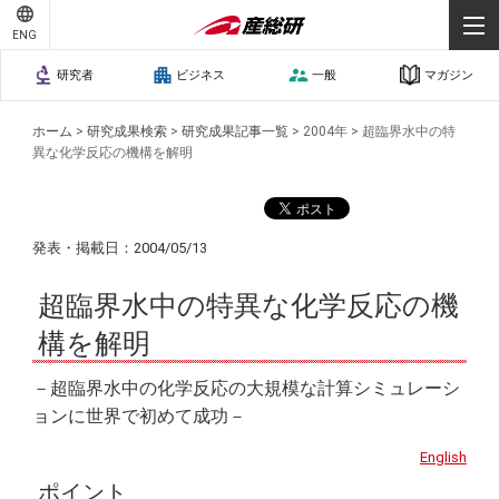
ENG
研究者
ビジネス
一般
マガジン
ホーム
>
研究成果検索
>
研究成果記事一覧
>
2004年
>
超臨界水中の特
異な化学反応の機構を解明
発表・掲載日：2004/05/13
超臨界水中の特異な化学反応の機
構を解明
－超臨界水中の化学反応の大規模な計算シミュレーシ
ョンに世界で初めて成功－
English
ポイント