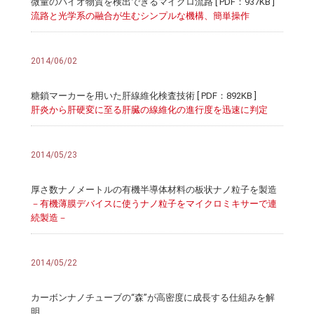
微量のバイオ物質を検出できるマイクロ流路 [ PDF：937KB ]
流路と光学系の融合が生むシンプルな機構、簡単操作
2014/06/02
糖鎖マーカーを用いた肝線維化検査技術 [ PDF：892KB ]
肝炎から肝硬変に至る肝臓の線維化の進行度を迅速に判定
2014/05/23
厚さ数ナノメートルの有機半導体材料の板状ナノ粒子を製造
－有機薄膜デバイスに使うナノ粒子をマイクロミキサーで連
続製造－
2014/05/22
カーボンナノチューブの“森”が高密度に成長する仕組みを解
明