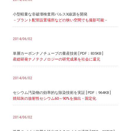
小型軽量な非破壊検査用パルスX線源を開発
－プラント配管設置場所などの狭い空間でも撮影可能－
2014/06/02
単層カーボンナノチューブの量産技術 [ PDF：835KB ]
産総研発ナノテクノロジーの研究成果を社会に還元
2014/06/02
セシウム汚染物の効率的な除染技術を実証 [ PDF：964KB ]
焼却灰の放射性セシウム60～90%を抽出・固定化
2014/06/02