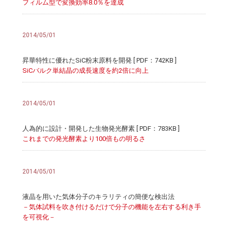
フィルム型で変換効率8.0％を達成
2014/05/01
昇華特性に優れたSiC粉末原料を開発 [ PDF：742KB ]
SiCバルク単結晶の成長速度を約2倍に向上
2014/05/01
人為的に設計・開発した生物発光酵素 [ PDF：783KB ]
これまでの発光酵素より100倍もの明るさ
2014/05/01
液晶を用いた気体分子のキラリティの簡便な検出法
－気体試料を吹き付けるだけで分子の機能を左右する利き手
を可視化－