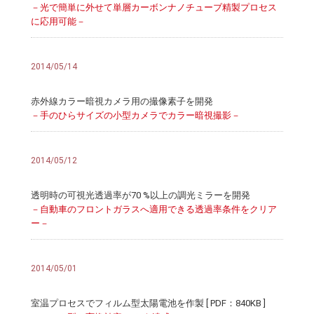
－光で簡単に外せて単層カーボンナノチューブ精製プロセス
に応用可能－
2014/05/14
赤外線カラー暗視カメラ用の撮像素子を開発
－手のひらサイズの小型カメラでカラー暗視撮影－
2014/05/12
透明時の可視光透過率が70 %以上の調光ミラーを開発
－自動車のフロントガラスへ適用できる透過率条件をクリア
ー－
2014/05/01
室温プロセスでフィルム型太陽電池を作製 [ PDF：840KB ]