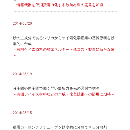
－情報機器を低消費電力化する放熱材料の開発を加速－
2014/05/20
砂の主成分であるシリカからケイ素化学産業の基幹原料を効
率的に合成
－有機ケイ素原料の省エネルギー・低コスト製造に新たな道
－
2014/05/19
分子間や原子間で働く弱い凝集力を光の照射で増強
－有機デバイス材料などの作成・改良技術への応用に期待－
2014/05/15
単層カーボンナノチューブを効率的に分散できる分散剤