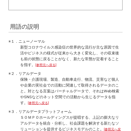
用語の説明
※１．ニューノーマル
新型コロナウイルス感染症の世界的な流行が主な原因で生
活やビジネスの様式が従来から大きく変化し、その収束後
も前の状態に戻ることがなく、新たな常態が定着すること
を指す。
[参照元へ戻る]
※２．リアルデータ
保険・介護現場、製造、自動車走行、物流、災害など個人
や企業の実社会での活動に関連して取得されるデータのこ
と。対となる言葉はバーチャルデータで、それはWeb検索
やSNSなどのネット空間での活動から生じるデータを指
す。
[参照元へ戻る]
※３．リアルデータプラットフォーム
ＳＯＭＰＯホールディングスが提唱する、上記の膨大なリ
アルデータを統合・分析し、社会課題を解決する新たなソ
リューションを提供するビジネスモデルのこと。
[参照元へ戻