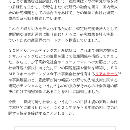
くことが困難な社会課題に対して、産総研は７つの研究領域を持
つ多様性を生かし、分野をまたいだ研究の融合を図り、国内最大
級の研究機関としての総合力をあげて、その解決に向けた研究・
成果普及活動を推進しています。
これらの取り組みを最大化するために、特定研究開発法人として
先駆的な研究所運営に取り組むとともに、研究成果を社会実装し
ていくための産業界のパートナーを探索していました。
ＳＯＭＰＯホールディングスと産総研は、これまで個別の技術コ
ンサルティングなどでの連携を通じて信頼関係を構築してきまし
た。さらに、少子高齢化社会やニューノーマルへの対応といった
社会課題の解決に向けたお互いの問題意識や情熱を確認し、ＳＯ
※2
ＭＰＯホールディングス傘下の事業会社が保有する
リアルデータ
や事業展開力と、産総研が持つ幅広い分野での先端技術に関する
研究ポテンシャルというおのおのの強みがそれらの社会課題の解
決に向けて補完関係にあることを相互に認識しました。
今般、「持続可能な社会」というお互いの目指す姿の実現に向け
て本格的に取り組むべく、２０２１年度から３年間の相互協力に
関する協定を締結することとしました。