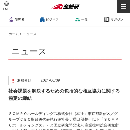
ENG
研究者
ビジネス
一般
マガジン
ホーム
>
ニュース
ニュース
2021/06/09
社会課題を解決するための包括的な相互協力に関する
協定の締結
ＳＯＭＰＯホールディングス株式会社（本社：東京都新宿区／グ
ループＣＥＯ取締役代表執行役社長：櫻田 謙悟、以下「ＳＯＭＰ
Ｏホールディングス」）と国立研究開発法人 産業技術総合研究所