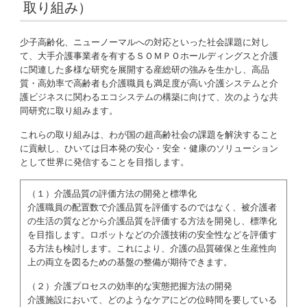
取り組み）
少子高齢化、ニューノーマルへの対応といった社会課題に対し
て、大手介護事業者を有するＳＯＭＰＯホールディングスと介護
に関連した多様な研究を展開する産総研の強みを生かし、高品
質・高効率で高齢者も介護職員も満足度が高い介護システムと介
護ビジネスに関わるエコシステムの構築に向けて、次のような共
同研究に取り組みます。
これらの取り組みは、わが国の超高齢社会の課題を解決すること
に貢献し、ひいては日本発の安心・安全・健康のソリューション
として世界に発信することを目指します。
（１）介護品質の評価方法の開発と標準化
介護職員の配置数で介護品質を評価するのではなく、被介護者
の生活の質などから介護品質を評価する方法を開発し、標準化
を目指します。ロボットなどの介護技術の安全性などを評価す
る方法も検討します。これにより、介護の品質確保と生産性向
上の両立を図るための基盤の整備が期待できます。
（２）介護プロセスの効率的な実態把握方法の開発
介護施設において、どのようなケアにどの位時間を要している