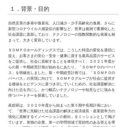
１．背景・目的
自然災害の多発や激甚化、人口減少・少子高齢化の進展、さらに
新型コロナウイルス感染症の影響など、世界は複雑で重層化した
社会課題に直面しており、テクノロジーの指数関数的な発展も相
まって、大きく変容しています。
ＳＯＭＰＯホールディングスでは、こうした時流の変化を適切に
捉え、お客さまの安心・安全・健康に資する最高品質のサービス
をご提供し、社会に貢献することを体現すべく、２０２１年度か
らの新・中期経営計画が始めるにあたり、「ＳＯＭＰＯのパーパ
ス」を明確化しました。新・中期経営計画では、「ＳＯＭＰＯの
パーパス」の実現に向けて、ＳＯＭＰＯグループが社会に提供す
る価値をエビデンスに基づき示していくための、社会課題解決に
向けた志を共にし、かつ幅広いテクノロジーや知見などに強みを
持つパートナーを探索していました。
産総研は、２０２０年度から始まった第５期中長期計画におい
て、「世界に先駆けた社会課題の解決と経済成長・産業競争力の
強化に貢献するイノベーションの創出」をミッションとして掲げ
ています。単独の企業、単一の学問領域で実効性のある答えを導