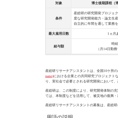
対象
博士後期課程（
産総研の研究開発プロジェ
条件
度な研究開発能力・論文生
自立的に年間を通して業務
最大雇用日数
1ヵ月
時給
給与額
（月14日勤務
産総研リサーチアシスタントは、全国10ケ所
nano)
における企業との共同研究プロジェクト
り、実社会で必要とされる研究開発において、
産総研は、この制度により、研究開発体制の充
ては、本制度などを活用して、被災地の復興・
産総研リサーチアシスタントの募集は、産総研
用語の説明