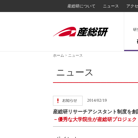
産総研について
ニュース
アク
研
ホーム
>
ニュース
ニュース
2014/02/19
産総研リサーチアシスタント制度を創
－優秀な大学院生が産総研プロジェク