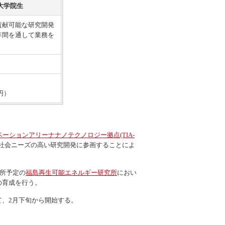
大学院生
貢献可能な研究開発
年間を通して業務を
円）
ーションアリーナナノテクノロジー拠点(TIA-
社会ニーズの高い研究開発に参画することによ
開所予定の
福島再生可能エネルギー研究所
におい
の育成を行う。
て、2月下旬から開始する。