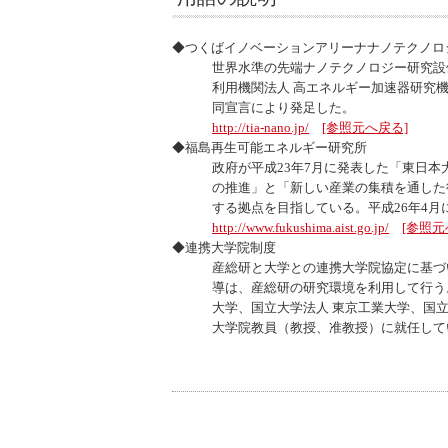
◆つくばイノベーションアリーナナノテクノロジー
世界水準の先端ナノテクノロジー研究設
利用機関法人 高エネルギー加速器研究
同宣言により発足した。
http://tia-nano.jp/
[参照元へ戻る]
◆福島再生可能エネルギー研究所
政府が平成23年7月に発表した「東日
の推進」と「新しい産業の集積を通した
する拠点を目指している。平成26年4
http://www.fukushima.aist.go.jp/
[参照元
◆連携大学院制度
産総研と大学との連携大学院協定に基づ
導は、産総研の研究環境を利用して行う。
大学、国立大学法人 東京工業大学、国立
大学院教員（教授、准教授）に就任して