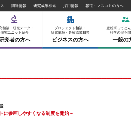
セス
調達情報
研究成果検索
採用情報
報道・マスコミの方へ
究相談・研究データ・
プロジェクト相談・
産総研ってどん
研究ユニット紹介
研究依頼・各種協業相談
科学の扉を開
研究者の方へ
ビジネスの方へ
一般の
設
トに参画しやすくなる制度を開始－