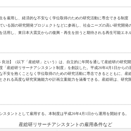
生を雇用し、経済的な不安なく学位取得のための研究活動に専念できる制度
れている国の研究開発プロジェクトなどに参画し、社会ニーズの高い研究開発
を活用し、東日本大震災からの復興・再生を担うと期待される再生可能エネ
中鉢 良治】（以下「産総研」という）は、自立的に年間を通して産総研の研究
度「産総研リサーチアシスタント制度」を創設した。平成26年4月1日からの
な不安を抱くことなく学位取得のための研究活動に専念できるとともに、産
とされる高度な研究実施能力や計画立案能力を涵養できる。産総研は、研究
シスタントとして雇用する。本制度は平成26年4月1日から運用を開始する。
産総研リサーチアシスタントの雇用条件など