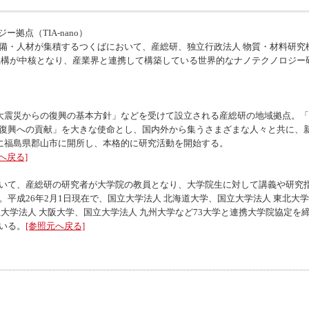
拠点（TIA-nano）
備・人材が集積するつくばにおいて、産総研、独立行政法人 物質・材料研究
機構が中核となり、産業界と連携して構築している世界的なナノテクノロジー研
本大震災からの復興の基本方針」などを受けて設立される産総研の地域拠点。
復興への貢献」を大きな使命とし、国内外から集うさまざまな人々と共に、
月に福島県郡山市に開所し、本格的に研究活動を開始する。
へ戻る]
いて、産総研の研究者が大学院の教員となり、大学院生に対して講義や研究
平成26年2月1日現在で、国立大学法人 北海道大学、国立大学法人 東北大学
大学法人 大阪大学、国立大学法人 九州大学など73大学と連携大学院協定を
いる。
[参照元へ戻る]