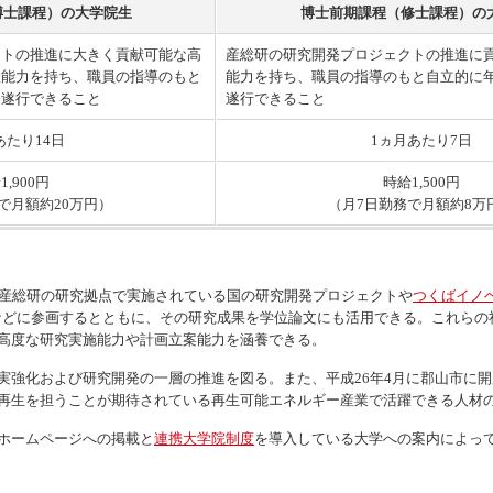
博士課程）の大学院生
博士前期課程（修士課程）の
クトの推進に大きく貢献可能な高
産総研の研究開発プロジェクトの推進に
産能力を持ち、職員の指導のもと
能力を持ち、職員の指導のもと自立的に
を遂行できること
遂行できること
あたり14日
1ヵ月あたり7日
1,900円
時給1,500円
で月額約20万円）
（月7日勤務で月額約8万
の産総研の研究拠点で実施されている国の研究開発プロジェクトや
つくばイノベ
などに参画するとともに、その研究成果を学位論文にも活用できる。これらの
高度な研究実施能力や計画立案能力を涵養できる。
実強化および研究開発の一層の推進を図る。また、平成26年4月に郡山市に
再生を担うことが期待されている再生可能エネルギー産業で活躍できる人材
ホームページへの掲載と
連携大学院制度
を導入している大学への案内によっ