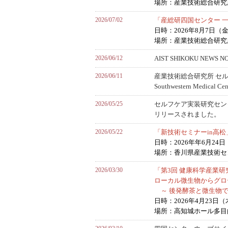
場所：産業技術総合研究所
2026/07/02
「産総研四国センター 一
日時：2026年8月7日（
場所：産業技術総合研究
2026/06/12
AIST SHIKOKU NEWS
2026/06/11
産業技術総合研究所 セルフ
Southwestern M
2026/05/25
セルフケア実装研究セン
リリースされました。
2026/05/22
「新技術セミナーin高
日時：2026年年6月24
場所：香川県産業技術セ
2026/03/30
「第3回 健康科学産業研
ローカル微生物からグロ
～ 後発酵茶と微生物で
日時：2026年4月23日（木）
場所：高知城ホール多目