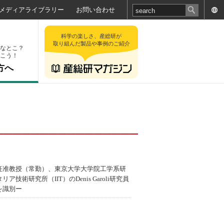
メディアライブラリー
お問い合わせ
科学の楽しさ、産総研が
取り組んだ製品や事例のご紹介
なとこ？
こう！
方へ
任准教授（常勤）、東京大学大学院工学系研
究所（IIT）のDenis Garoli研究員
を識別ー