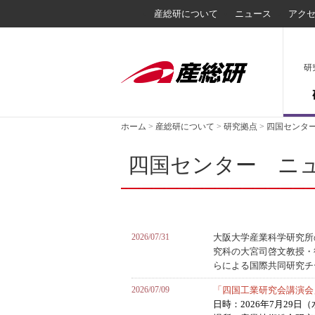
産総研について
ニュース
アク
研
ホーム
>
産総研について
>
研究拠点
>
四国センタ
四国センター ニ
2026/07/31
大阪大学産業科学研究所
究科の大宮司啓文教授・徐
らによる国際共同研究チ
2026/07/09
「四国工業研究会講演会
日時：2026年7月29日（水