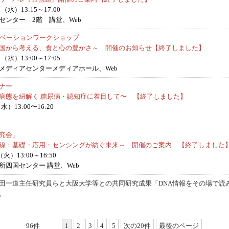
（水）13:15～17:00
センター 2階 講堂、Web
ノベーションワークショップ
国から考える、食と心の豊かさ～ 開催のお知らせ【終了しました】
（水）13:00～17:05
メディアセンターメディアホール、Web
ナー
病態を紐解く 糖尿病・認知症に着目して〜 【終了しました】
）13:00〜16:20
究会」
線：基礎・応用・センシングが紡ぐ未来～ 開催のご案内 【終了しました
）13:00～16:50
四国センター 講堂、Web
田一道主任研究員らと大阪大学等との共同研究成果「DNA情報をその場で読
。
96件
1
2
3
4
5
次の20件
最後のページ