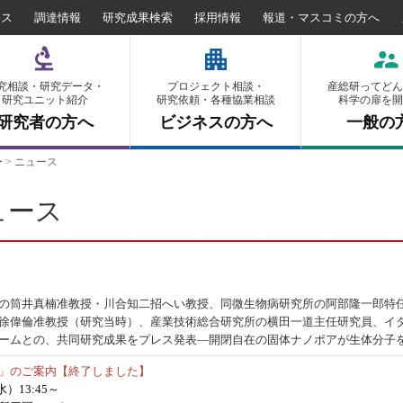
セス
調達情報
研究成果検索
採用情報
報道・マスコミの方へ
究相談・研究データ・
プロジェクト相談・
産総研ってどん
研究ユニット紹介
研究依頼・各種協業相談
科学の扉を開
研究者の方へ
ビジネスの方へ
一般の
ー
>
ニュース
ュース
の筒井真楠准教授・川合知二招へい教授、同微生物病研究所の阿部隆一郎特
偉倫准教授（研究当時）、産業技術総合研究所の横田一道主任研究員、イタリア技術研
ームとの、共同研究成果をプレス発表―開閉自在の固体ナノポアが生体分子
」のご案内【終了しました】
）13:45～