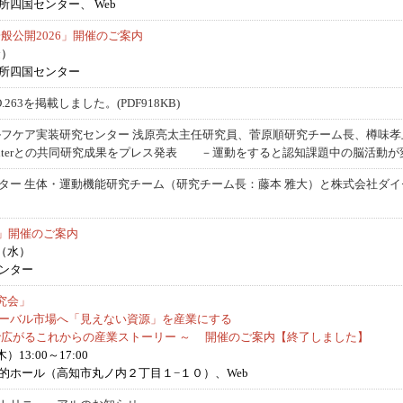
四国センター、 Web
般公開2026」開催のご案内
金）
所四国センター
 NO.263を掲載しました。(PDF918KB)
ケア実装研究センター 浅原亮太主任研究員、菅原順研究チーム長、樽味孝上級主任研究員
edical Centerとの共同研究成果をプレス発表 －運動をすると認知課題中の脳活
ター 生体・運動機能研究チーム（研究チーム長：藤本 雅大）と株式会社ダ
松」開催のご案内
日（水）
ンター
究会」
ーバル市場へ「見えない資源」を産業にする
広がるこれからの産業ストーリー ～ 開催のご案内【終了しました】
13:00～17:00
的ホール（高知市丸ノ内２丁目１−１０）、Web