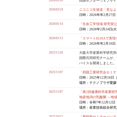
2026/03/10
四国センターウェブサイ
2026/02/24
ニコニコ生放送「見なよ
日時：2026年年2月27日
2026/01/14
「生命工学領域 研究室公
日時：2026年2月24日(火
2026/01/13
「スマートELISAで
日時：2026年年2月10
2025/11/26
大阪大学産業科学研究所
国際共同研究チームが、
バイスを開発しました。
2025/11/07
「四国工業研究会セミナ
日時：2025年12月16日（火
場所：テクノプラザ愛媛
2025/11/07
「第2回健康科学産業研
地産地消の乳酸菌 ～地
日時：令和7年12月12日（金
場所：産業技術総合研究所
2025/10/15
「新技術セミナーバッテ