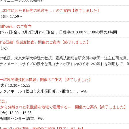
トリニューアルのお知らせ
…25年にわたる研究の軌跡を…」のご案内【終了しました】
（金）17:50～
開Week」のご案内
)〜27日(金)、3月2日(月)〜6日(金)、日程中の13:00〜17:00の間の1時間
実現する迅速･高感度検査」開催のご案内【終了しました】
日（火）
の教授、東京大学大学院の教授、産業技術総合研究所の横田一道主任研究員、
ナノメートルサイズの微小な孔（ナノポア）内のイオンの流れを利用して、
ー環境関連技術in愛媛」開催のご案内【終了しました】
）13:30～15:55
テクノホール（松山市久米窪田町337番地１）、Web
究会」
域から分離された乳酸菌を地域で活用する～ 開催のご案内【終了しました
）13:00～16:35
四国センター 講堂、Web
リーバレイin徳島」開催のご案内【終了しました】