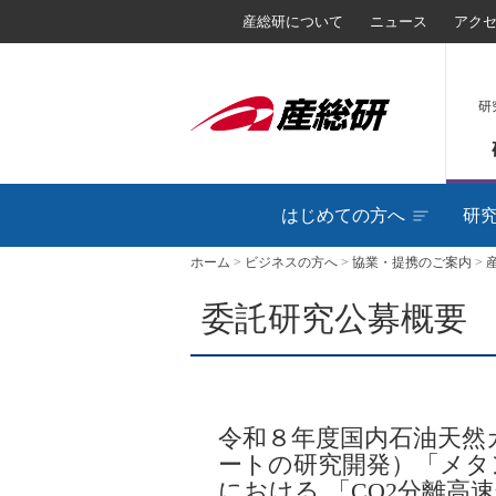
産総研について
ニュース
アク
研
はじめての方へ
研
ホーム
>
ビジネスの方へ
>
協業・提携のご案内
>
委託研究公募概要
令和８年度国内石油天然
ートの研究開発）「メタ
における 「CO2分離高