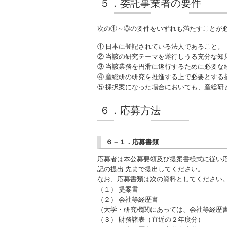
５．委託事業者の要件
次の①～⑤の要件をいずれも満たすことが
① 日本に登記されている法人であること。
② 当該の研究テーマを遂行しうる充分な
③ 当該業務を円滑に遂行するために必要
④ 産総研の研究を推進する上で必要とする
⑤ 採択案になった場合においても、産総研
６．応募方法
６－１．応募書類
応募者は本公募要領及び提案書様式に従い
記の提出 先まで提出してください。
なお、応募書類は次の資料としてください
（１） 提案書
（２） 会社等経歴書
（大学・研究機関にあっては、会社等経歴
（３） 財務諸表（直近の２年度分）