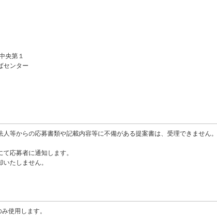
 中央第１
ばセンター
い法人等からの応募書類や記載内容等に不備がある提案書は、受理できません
にて応募者に通知します。
却いたしません。
のみ使用します。