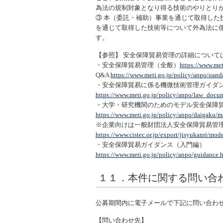
為法の規制対象となり得る技術のやりとり
③ 本（委託・補助）事業を通じて取得し
を通じて取得した技術等について外為法に
す。
【参照】 安全保障貿易管理の詳細について
・安全保障貿易管理（全般）
https://www.met
Q&A
https://www.meti.go.jp/policy/anpo/qand
・安全保障貿易に係る機微技術管理ガイダ
https://www.meti.go.jp/policy/anpo/law_docum
・大学・研究機関のためのモデル安全保障
https://www.meti.go.jp/policy/anpo/daigaku/m
※企業向けは一般財団法人安全保障貿易管理
https://www.cistec.or.jp/export/jisyukanri/mo
・安全保障貿易ガイダンス（入門編）
https://www.meti.go.jp/policy/anpo/guidance.
１１．本件に関する問い合
公募期間内に電子メールで下記に問い合わ
【問い合わせ先】