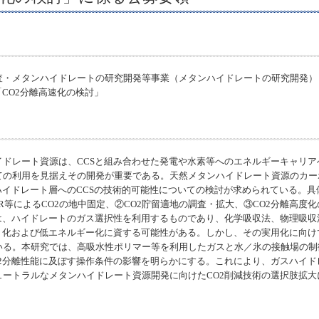
査・メタンハイドレートの研究開発等事業（メタンハイドレートの研究開発）
CO2分離高速化の検討」
イドレート資源は、CCSと組み合わせた発電や水素等へのエネルギーキャリ
ての利用を見据えその開発が重要である。天然メタンハイドレート資源のカー
ハイドレート層へのCCSの技術的可能性についての検討が求められている。
EGR等によるCO2の地中固定、②CO2貯留適地の調査・拡大、③CO2分離高度
術は、ハイドレートのガス選択性を利用するものであり、化学吸収法、物理吸
スト化および低エネルギー化に資する可能性がある。しかし、その実用化に向
いる。本研究では、高吸水性ポリマー等を利用したガスと水／氷の接触場の制
2分離性能に及ぼす操作条件の影響を明らかにする。これにより、ガスハイド
ートラルなメタンハイドレート資源開発に向けたCO2削減技術の選択肢拡大