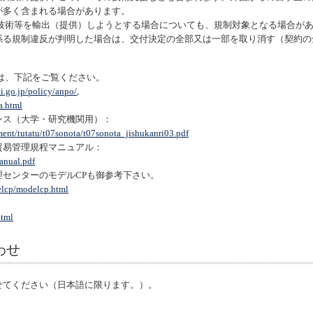
が多く含まれる場合があります。
た技術等を輸出（提供）しようとする場合についても、規制対象となる場合が
係る規制違反が判明した場合は、交付決定の全部又は一部を取り消す（契約の
は、下記をご覧ください。
i.go.jp/policy/anpo/
,
a.html
ンス（大学・研究機関用）：
ent/tutatu/t07sonota/t07sonota_jishukanri03.pdf
貿易管理規程マニュアル：
anual.pdf
センターのモデルCPも御参考下さい。
delcp/modelcp.html
html
わせ
せてください（日本語に限ります。）。