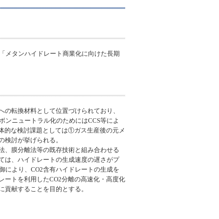
「メタンハイドレート商業化に向けた長期
アへの転換材料として位置づけられており、
ボンニュートラル化のためにはCCS等によ
具体的な検討課題としては①ガス生産後の元メ
化の検討が挙げられる。
収法、膜分離法等の既存技術と組み合わせる
けては、ハイドレートの生成速度の遅さがプ
御により、CO2含有ハイドレートの生成を
レートを利用したCO2分離の高速化・高度化
に貢献することを目的とする。