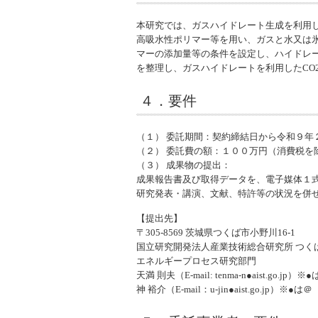
本研究では、ガスハイドレート生成を利用
高吸水性ポリマー等を用い、ガスと水又は
マーの添加量等の条件を設定し、ハイドレ
を整理し、ガスハイドレートを利用したCO
４．要件
（１） 委託期間：契約締結日から令和９年
（２） 委託費の額：１００万円（消費税を
（３） 成果物の提出：
成果報告書及び取得データを、電子媒体１
研究発表・講演、文献、特許等の状況を併
【提出先】
〒305-8569 茨城県つくば市小野川16-1
国立研究開発法人産業技術総合研究所 つく
エネルギープロセス研究部門
天満 則夫（E-mail: tenma-n●aist.go.jp）※
神 裕介（E-mail：u-jin●aist.go.jp）※●は＠