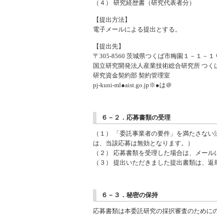
（４） 研究経歴書（研究代表者分）
【提出方法】
電子メールによる提出とする。
【提出先】
〒305-8560 茨城県つくば市梅園１－１－１
国立研究開発法人産業技術総合研究所 つく
研究資金契約部 契約管理室
pj-kuni-ml●aist.go.jp※●は＠
６－２．応募書類の受理
（１） 「委託事業者の要件」を満たさな
は、当該応募は無効となります。）
（２） 応募書類を受理した場合は、メール
（３） 提出いただきました提出書類は、返
６－３．秘密の保持
応募書類は本委託研究の採択審査のために