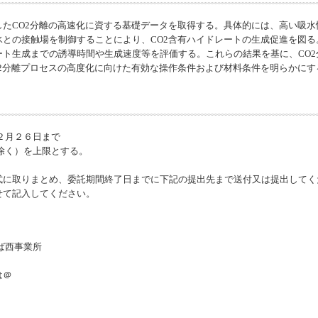
したCO2分離の高速化に資する基礎データを取得する。具体的には、高い吸
氷との接触場を制御することにより、CO2含有ハイドレートの生成促進を図
ート生成までの誘導時間や生成速度等を評価する。これらの結果を基に、CO
2分離プロセスの高度化に向けた有効な操作条件および材料条件を明らかにす
２月２６日まで
除く）を上限とする。
式に取りまとめ、委託期間終了日までに下記の提出先まで送付又は提出してく
せて記入してください。
ば西事業所
●は＠