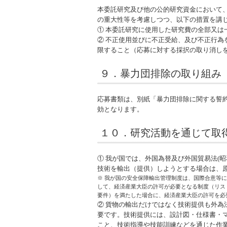
本委託研究及び他の公的研究資金において
の重大性等を考慮しつつ、以下の措置を講
① 本委託研究に使用した研究費の全部又は
② 不正使用並びに不正受給、及び不正行
限すること（応募に対する採択の取り消し
９．暴力団排除の取り組み
応募書類は、別紙「暴力団排除に関する誓
効となります。
１０．研究活動を通じて取
① 我が国では、外国為替及び外国貿易法(昭和
技術を輸出（提供）しようとする場合は、
※ 我が国の安全保障輸出管理制度は、国際合意等
して、経済産業大臣の許可が必要となる制度（リス
要件）を満たした場合に、経済産業大臣の許可を必
② 貨物の輸出だけではなく技術提供も外
要です。技術提供には、設計図・仕様書・マ
こと、技術指導や技能訓練などを通じた作