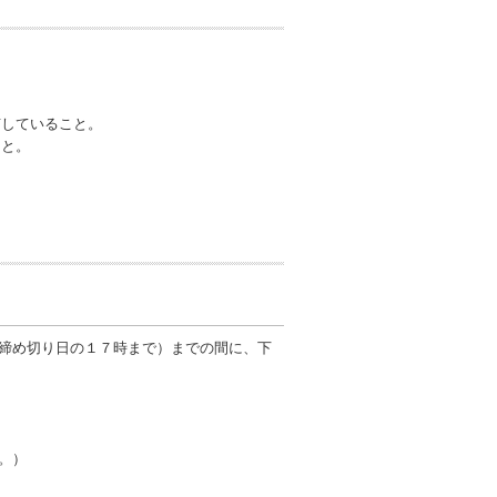
有していること。
こと。
締め切り日の１７時まで）までの間に、下
。）