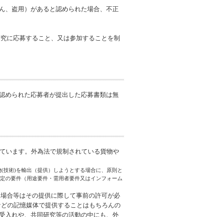
ん、盗用）があると認められた場合、不正
研究に応募すること、又は参加することを制
認められた応募者が提出した応募書類は無
行われています。外為法で規制されている貨物や
(技術)を輸出（提供）しようとする場合に、原則と
定の要件（用途要件・需用者要件又はインフォーム
る場合等はその提供に際して事前の許可が必
などの記憶媒体で提供することはもちろんの
受入れや、共同研究等の活動の中にも、外