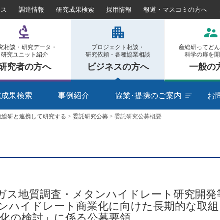
セス
調達情報
研究成果検索
採用情報
報道・マスコミの方へ
究相談・研究データ・
プロジェクト相談・
産総研ってどん
研究ユニット紹介
研究依頼・各種協業相談
科学の扉を開
研究者の方へ
ビジネスの方へ
一般の
究成果検索
事例紹介
協業･提携のご案内
お
産総研と連携して研究する
>
委託研究公募
>
委託研究公募概要
ガス地質調査・メタンハイドレート研究開発
ンハイドレート商業化に向けた長期的な取組（
速化の検討」に係る公募要領