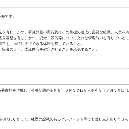
必要です。
知見を有し、かつ、研究計画の実行及びその目標の達成に必要な組織、人員を
な経営基盤を有し、かつ、資金、設備等について充分な管理能力を有している
措置を、適切に遂行できる体制を有していること。
と協議のうえ、委託内容を確定させることを承認すること。
応募書類を作成し、公募期間の令和８年６月３０日から令和８年７月３０日（
。
書の代わりとして、経歴の記載のあるパンフレット等でも差し支えありません