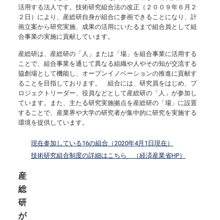
活用する法人です。技術研究組合法の改正（２００９年６月２
２日）により、産総研自身が組合に参画できることになり、計
画立案から研究実施、成果の活用にいたるまで組合員として組
合事業の実施に貢献しています。
産総研は、産総研の「人」または「場」を組合事業に活用する
ことで、組合事業を通じて異なる組織や人やその知が交流する
協創場として機能し、オープンイノベーションの推進に貢献す
ることを目指しております。 組合には、研究員をはじめ、プ
ロジェクトリーダー、役員などとして産総研の「人」が参加し
ています。また、主たる研究実施拠点を産総研の「場」に設置
することで、産業界や大学の研究者が集中的に研究を実施する
環境を提供しています。
現在参加している16の組合（2020年4月1日現在）
技術研究組合制度の詳細はこちら （経済産業省HP）
産
総
研
が