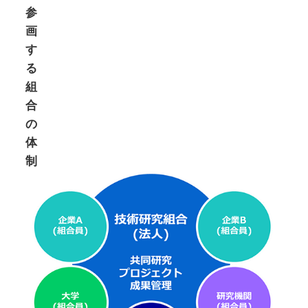
参
画
す
る
組
合
の
体
制