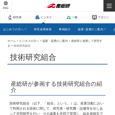
-
-
ENG
-
研究者
ビジネス
一般
マガジン
はじめての方へ
研究成果検索
事例紹介
協業･提携のご案内
>
>
>
ホーム
ビジネスの方へ
協業・提携のご案内
産総研と連携して研究す
>
る
技術研究組合
技術研究組合
産総研が参画する技術研究組合の紹
介
技術研究組合 （以下、「組合」という。）は、産業活動におい
て利用される技術に関して、研究者・研究費・設備等を出しあ
って共同研究を行い、その成果を共同で管理し、組合員相互で