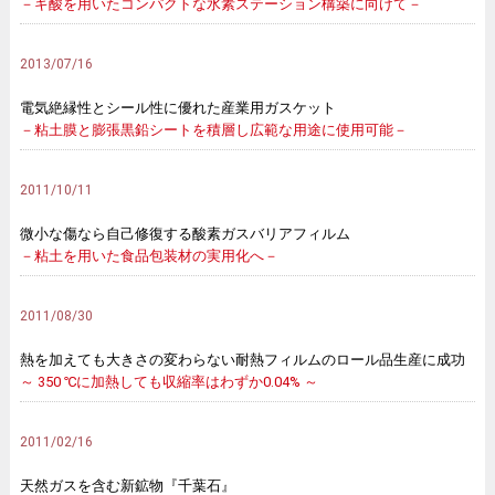
－ギ酸を用いたコンパクトな水素ステーション構築に向けて－
2013/07/16
電気絶縁性とシール性に優れた産業用ガスケット
－粘土膜と膨張黒鉛シートを積層し広範な用途に使用可能－
2011/10/11
微小な傷なら自己修復する酸素ガスバリアフィルム
－粘土を用いた食品包装材の実用化へ－
2011/08/30
熱を加えても大きさの変わらない耐熱フィルムのロール品生産に成功
～ 350 ℃に加熱しても収縮率はわずか0.04% ～
2011/02/16
天然ガスを含む新鉱物『千葉石』