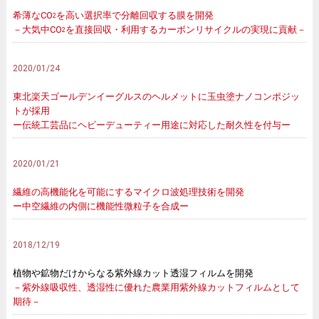
希薄なCO
を高い選択率で分離回収する膜を開発
2
－大気中CO
を直接回収・利用するカーボンリサイクルの実現に貢献－
2
2020/01/24
東北楽天ゴールデンイーグルスのヘルメットに玉虫塗ナノコンポジッ
トが採用
ー伝統工芸品にヘビーデューティー用途に対応した耐久性を付与ー
2020/01/21
繊維の高機能化を可能にするマイクロ波処理技術を開発
ー中空繊維の内側に機能性微粒子を合成ー
2018/12/19
植物や鉱物だけからなる紫外線カット透湿フィルムを開発
－紫外線吸収性、透湿性に優れた農業用紫外線カットフィルムとして
期待－