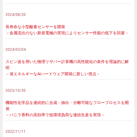
2024/08/20
長寿命な小型酸素センサーを開発
－金属流出のない新規電極の実現によりセンサー性能の低下を回避－
2024/03/04
スピン波を用いた物理リザバー計算機の高性能化の条件を理論的に解
明
－省エネルギーなAIハードウェア開発に新しい視点－
2023/10/30
機能性化学品を連続的に合成・抽出・分離可能なフロープロセスを開
発
－バニラ香料の高効率で低環境負荷な連続生産を実現－
2022/11/11