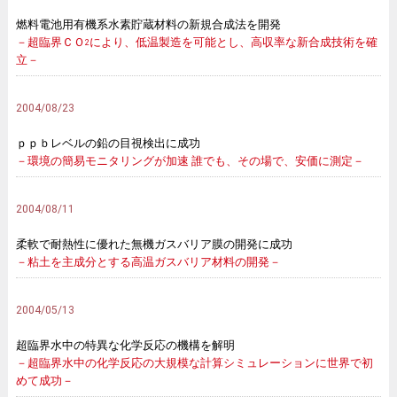
燃料電池用有機系水素貯蔵材料の新規合成法を開発
－超臨界ＣＯ
により、低温製造を可能とし、高収率な新合成技術を確
2
立－
2004/08/23
ｐｐｂレベルの鉛の目視検出に成功
－環境の簡易モニタリングが加速 誰でも、その場で、安価に測定－
2004/08/11
柔軟で耐熱性に優れた無機ガスバリア膜の開発に成功
－粘土を主成分とする高温ガスバリア材料の開発－
2004/05/13
超臨界水中の特異な化学反応の機構を解明
－超臨界水中の化学反応の大規模な計算シミュレーションに世界で初
めて成功－