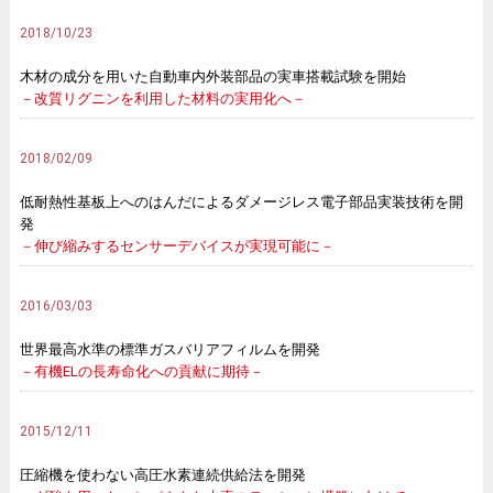
2018/10/23
木材の成分を用いた自動車内外装部品の実車搭載試験を開始
－改質リグニンを利用した材料の実用化へ－
2018/02/09
低耐熱性基板上へのはんだによるダメージレス電子部品実装技術を開
発
－伸び縮みするセンサーデバイスが実現可能に－
2016/03/03
世界最高水準の標準ガスバリアフィルムを開発
－有機ELの長寿命化への貢献に期待－
2015/12/11
圧縮機を使わない高圧水素連続供給法を開発