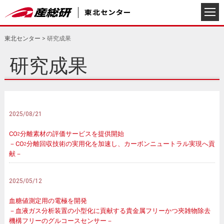
東北センター
>
研究成果
研究成果
2025/08/21
CO
分離素材の評価サービスを提供開始
2
－CO
分離回収技術の実用化を加速し、カーボンニュートラル実現へ貢
2
献－
2025/05/12
血糖値測定用の電極を開発
－血液ガス分析装置の小型化に貢献する貴金属フリーかつ夾雑物除去
機構フリーのグルコースセンサー－