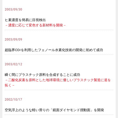
2003/09/30
ヒ素濃度を簡易に目視検出
－濃度に応じて変色する新材料を開発－
2003/09/09
超臨界CO
を利用したフェノール水素化技術の開発に初めて成功
2
2003/02/12
瞬く間にプラスチック原料を合成することに成功
－二酸化炭素を原料とした地球環境に優しいプラスチック製造に道を
拓く－
2002/10/17
空気浮上のような軽い滑りの「鏡面ダイヤモンド摺動面」を開発