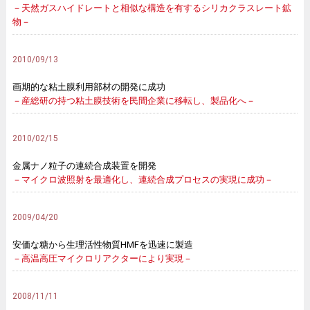
－天然ガスハイドレートと相似な構造を有するシリカクラスレート鉱
物－
2010/09/13
画期的な粘土膜利用部材の開発に成功
－産総研の持つ粘土膜技術を民間企業に移転し、製品化へ－
2010/02/15
金属ナノ粒子の連続合成装置を開発
－マイクロ波照射を最適化し、連続合成プロセスの実現に成功－
2009/04/20
安価な糖から生理活性物質HMFを迅速に製造
－高温高圧マイクロリアクターにより実現－
2008/11/11