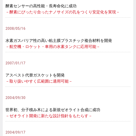
酵素センサーの高性能・長寿命化に成功
－酵素にぴったり合ったナノサイズの孔をつくり安定化を実現－
2008/05/16
水素ガスバリア性の高い粘土膜プラスチック複合材料を開発
－航空機・ロケット・車用の水素タンクに応用可能－
2007/01/17
アスベスト代替ガスケットを開発
－取り扱いやすく広範囲に適用可能－
2004/09/30
世界初、分子積み木による新規ゼオライト合成に成功
－ゼオライト開発に新たな設計指針をもたらす－
2004/09/17