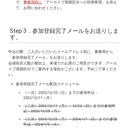
で、
事務局宛に
「アーカイブ視聴区分への切替希望」を添え
て、お問い合わせください。
Step 3．参加登録完了メールをお送りしま
す。
申込の際、ご入力いただいたメールアドレス宛に、事務局から
「参加登録完了メール」をお送りします。
会場収容人数の都合上、来場でのお席のご用意ができず、アーカ
イブ視聴区分でご案内する場合がございます。予めご了承くださ
い。
参加登録完了メール配信スケジュール
（一次）2023/12/10（日）​までの参加申込：
2023/12/11（月）
（二次）2023/12/11（月）～12/24（日）までの参加申
込：2023/12/25（月）​
（三次）2023/12/25（月）～2024/1/7（日）までの参加
申込：2024/1/9（火）​