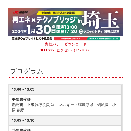
告知バナーダウンロード
1000×295ピクセル（142 KB）
プログラム
13:00～13:05
主催者挨拶
産総研 上級執行役員 兼 エネルギー・環境領域 領域長 小
原 春彦
13:05～13:10
共催者挨拶