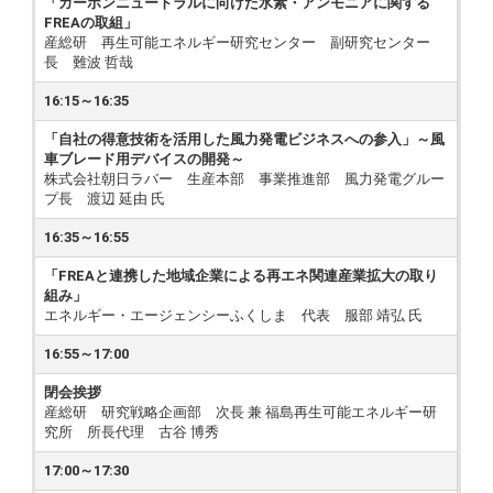
「カーボンニュートラルに向けた水素・アンモニアに関する
FREAの取組」
産総研 再生可能エネルギー研究センター 副研究センター
長 難波 哲哉
16:15～16:35
「自社の得意技術を活用した風力発電ビジネスへの参入」～風
車ブレード用デバイスの開発～
株式会社朝日ラバー 生産本部 事業推進部 風力発電グルー
プ長 渡辺 延由 氏
16:35～16:55
「FREAと連携した地域企業による再エネ関連産業拡大の取り
組み」
エネルギー・エージェンシーふくしま 代表 服部 靖弘 氏
16:55～17:00
閉会挨拶
産総研 研究戦略企画部 次長 兼 福島再生可能エネルギー研
究所 所長代理 古谷 博秀
17:00～17:30