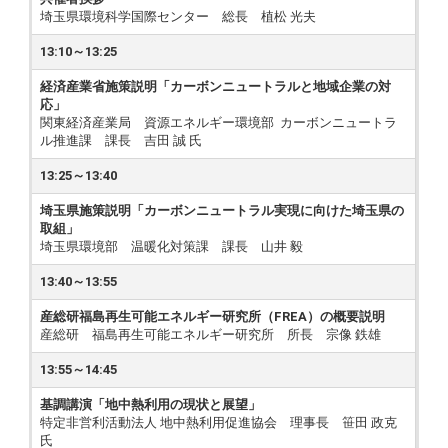
埼玉県環境科学国際センター 総長 植松 光夫
13:10～13:25
経済産業省施策説明「カーボンニュートラルと地域企業の対
応」
関東経済産業局 資源エネルギー環境部 カーボンニュートラ
ル推進課 課長 吉田 誠 氏
13:25～13:40
埼玉県施策説明「カーボンニュートラル実現に向けた埼玉県の
取組」
埼玉県環境部 温暖化対策課 課長 山井 毅
13:40～13:55
産総研福島再生可能エネルギー研究所（FREA）の概要説明
産総研 福島再生可能エネルギー研究所 所長 宗像 鉄雄
13:55～14:45
基調講演「地中熱利用の現状と展望」
特定非営利活動法人 地中熱利用促進協会 理事長 笹田 政克
氏