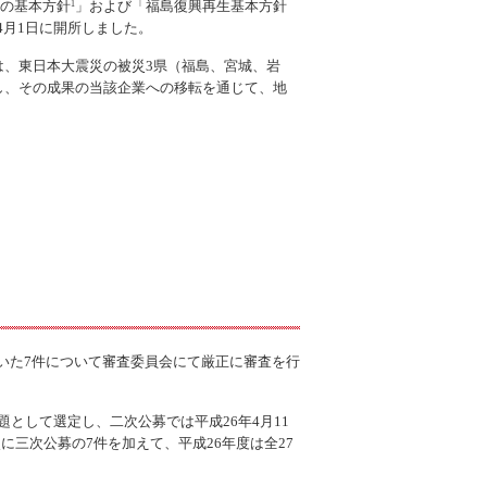
興の基本方針
」および「福島復興再生基本方針
1
4月1日に開所しました。
、東日本大震災の被災3県（福島、宮城、岩
し、その成果の当該企業への移転を通じて、地
だいた7件について審査委員会にて厳正に審査を行
題として選定し、二次公募では平成26年4月11
に三次公募の7件を加えて、平成26年度は全27