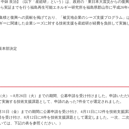
 中鉢 良治】（以下「産総研」という）は、政府の「東日本大震災からの復
ら実証までを行う福島再生可能エネルギー研究所を福島県郡山市に平成26年
集積と復興への貢献を掲げており、「被災地企業のシーズ支援プログラム」は
ギーに関連した企業シーズに対する技術支援を産総研が経費を負担して実施
策本部決定
2日（火）～8月26日（火）までの期間、公募申請を受け付けました。申請いた
して実施する技術支援課題として、申請のあった7件全てが選定されました。
月31日（金）までの期間に公募申請を受け付け、4月11日に12件を技術支援課
請を受け付け、8月12日に8件を技術支援課題として選定しました。一次、二次
いては、下記の表を参照ください。）