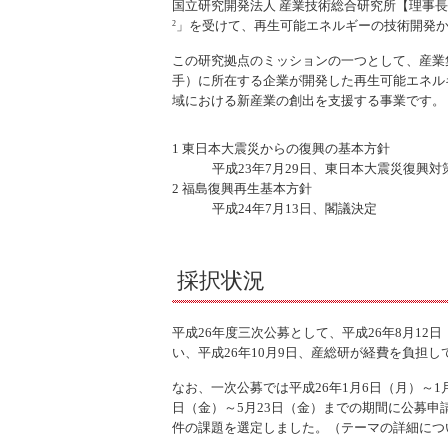
国立研究開発法人 産業技術総合研究所【理事長
」を受けて、再生可能エネルギーの技術開発か
2
この研究拠点のミッションの一つとして、産業
手）に所在する企業が開発した再生可能エネル
域における新産業の創出を支援する事業です。
1 東日本大震災からの復興の基本方針
平成23年7月29日、東日本大震災復興対
2 福島復興再生基本方針
平成24年7月13日、閣議決定
採択状況
平成26年度三次公募として、平成26年8月1
い、平成26年10月9日、産総研が経費を負担
なお、一次公募では平成26年1月6日（月）～1
日（金）～5月23日（金）までの期間に公募申
件の課題を選定しました。（テーマの詳細につ