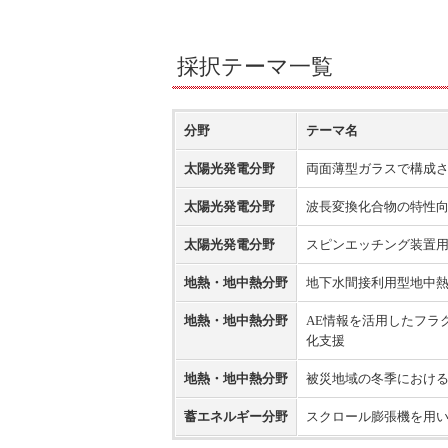
採択テーマ一覧
分野
テーマ名
太陽光発電分野
両面薄型ガラスで構成
太陽光発電分野
波長変換化合物の特性
太陽光発電分野
スピンエッチング装置
地熱・地中熱分野
地下水間接利用型地中
地熱・地中熱分野
AE情報を活用したフラ
化支援
地熱・地中熱分野
被災地域の冬季における
蓄エネルギー分野
スクロール膨張機を用