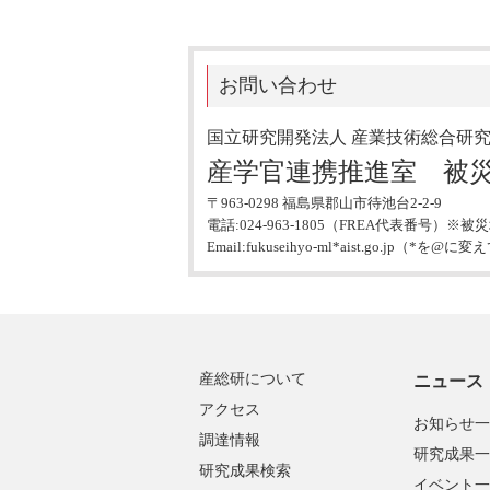
お問い合わせ
国立研究開発法人 産業技術総合研
産学官連携推進室 被
〒963-0298 福島県郡山市待池台2-2-9
電話:024-963-1805（FREA代表
Email:fukuseihyo-ml*aist.go.jp（
産総研について
ニュース
アクセス
お知らせ一
調達情報
研究成果一
研究成果検索
イベント一