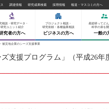
セス
調達情報
研究成果検索
採用情報
報道・マスコミの方へ
究相談・研究データ・
プロジェクト相談・
産総研ってどん
研究ユニット紹介
研究依頼・各種協業相談
科学の扉を開
研究者の方へ
ビジネスの方へ
一般の
>
被災地企業のシーズ支援事業
ズ支援プログラム」（平成26年