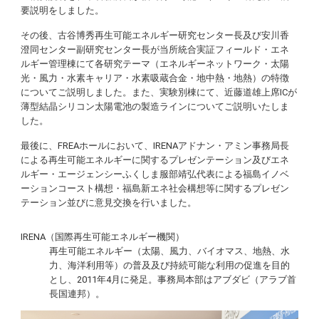
要説明をしました。
その後、古谷博秀再生可能エネルギー研究センター長及び安川香
澄同センター副研究センター長が当所統合実証フィールド・エネ
ルギー管理棟にて各研究テーマ（エネルギーネットワーク・太陽
光・風力・水素キャリア・水素吸蔵合金・地中熱・地熱）の特徴
についてご説明しました。また、実験別棟にて、近藤道雄上席ICが
薄型結晶シリコン太陽電池の製造ラインについてご説明いたしま
した。
最後に、FREAホールにおいて、IRENAアドナン・アミン事務局長
による再生可能エネルギーに関するプレゼンテーション及びエネ
ルギー・エージェンシーふくしま服部靖弘代表による福島イノベ
ーションコースト構想・福島新エネ社会構想等に関するプレゼン
テーション並びに意見交換を行いました。
IRENA（国際再生可能エネルギー機関）
再生可能エネルギー（太陽、風力、バイオマス、地熱、水
力、海洋利用等）の普及及び持続可能な利用の促進を目的
とし、2011年4月に発足。事務局本部はアブダビ（アラブ首
長国連邦）。