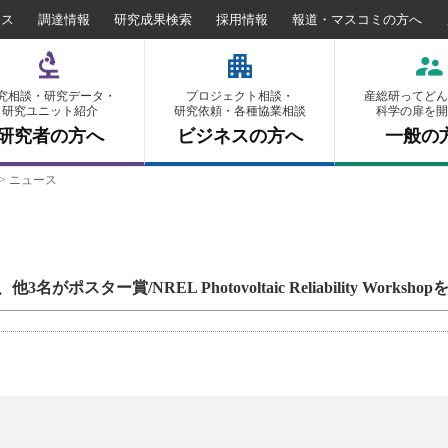
セス
調達情報
研究成果検索
採用情報
報道・マスコミの方へ
究相談・研究データ・
プロジェクト相談・
産総研ってどん
研究ユニット紹介
研究依頼・各種協業相談
科学の扉を開
研究者の方へ
ビジネスの方へ
一般の
>
ニュース
ター賞/NREL Photovoltaic Reliability Worksh