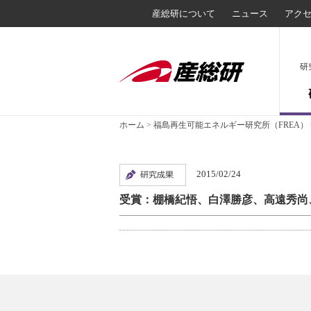
産総研について
ニュース
アク
研
ホーム
>
福島再生可能エネルギー研究所（FREA）
2015/02/24
受賞：棚橋紀悟、白澤勝彦、高遠秀尚、他3名がポス