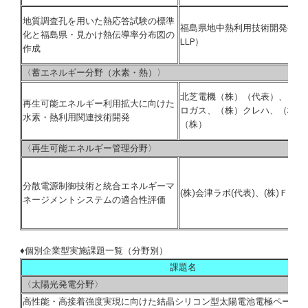
地質調査孔を用いた熱応答試験の標準
福島県地中熱利用技術開発有限
化と福島県・見かけ熱伝導率分布図の
LLP）
作成
〈蓄エネルギー分野（水素・熱）〉
北芝電機（株）（代表）、（株）
再生可能エネルギー利用拡大に向けた
ロガス、（株）クレハ、（株）
水素・熱利用関連技術開発
（株）
〈再生可能エネルギー管理分野〉
分散電源制御技術と統合エネルギーマ
(株)会津ラボ(代表)、(株)ＦＥ
ネージメントシステムの適合性評価
♦個別企業型実施課題一覧（分野別）
課題名
〈太陽光発電分野〉
高性能・高接着強度実現に向けた結晶シリコン型太陽電池電極ペース