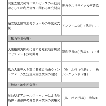
廃棄太陽光発電パネルガラスの有効資
廃ガラスリサイクル事業協同組
源としての利用促進に関わる研究開発
融雪型太陽電池モジュールの事業化支
アンフィニ(株)（代表）、大日本
援
〈風力発電分野〉
大規模風力開発に資する複雑地形風況
福島発電(株)(代表)、ＪＲ東日
アセスメント技術開発
風力大量導入を支える被災地発ウィン
（株）北拓（代表）、（株）朝
ドファーム安定運用支援技術の開発
シンクランド（株）
〈地熱・地中熱分野〉
耐熱型ボアホールスキャナーによる地
（株）ボア(代表)、地熱エンジ
熱井・温泉井の健全利用技術の実用化