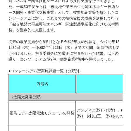
能エネルギー関連技術シーズに対する技術支援を行ってきまし
た。平成30年度からは「被災地企業等再生可能エネルギー技術シ
ーズ開発・事業化支援事業」として、被災地企業等を核としたコ
ンソーシアムに対し、これまでの技術支援の成果を活用して行う
「被災地発の再生可能エネルギー関連製品事業化に向けた技術開
発」を重点的に支援します。
従来の事業開始から8年目となる令和2年度の公募は、令和元年12
月26日（木）～令和2年1月23日（木）までの期間、応募申請を受
け付けました。審査委員会にて厳正に審査を行った結果、以下の
通り、コンソーシアム型9件、個別企業型8件を採択しました。
♦コンソーシアム型実施課題一覧（分野別）
課題名
〈太陽光発電分野〉
アンフィニ(株)（代表）、(株)
福島モデル太陽電池モジュールの開発
(株)、(株)山王、 (株)さんのう