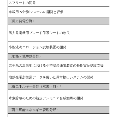
スフリットの開発
車載用PV計測システムの開発と評価
〈風力発電分野〉
風力発電機用ブレード保護シートの改良
小型液滴エロージョン試験装置の開発
〈地熱・地中熱分野〉
岩手県の温泉地における小型温泉発電装置の長期実証試験支援
地熱発電所操業データを用いた異常検出システムの開発
〈蓄エネルギー分野（水素・熱）〉
水素貯蔵のための新規アンモニア合成触媒の開発
〈再生可能エネルギー管理分野〉