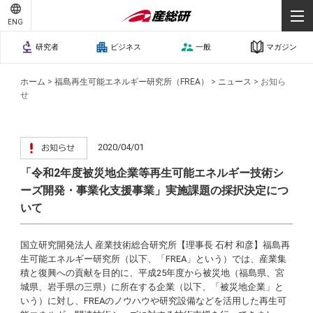
ENG
研究者
ビジネス
一般
マガジン
ホーム
>
福島再生可能エネルギー研究所（FREA）
>
ニュース
>
お知ら
せ
2020/04/01
「令和2年度被災地企業等再生可能エネルギー技術シ
ーズ開発・事業化支援事業」実施課題の採択決定につ
いて
国立研究開発法人 産業技術総合研究所【理事長 石村 和彦】福島再
生可能エネルギー研究所（以下、「FREA」という）では、産業集
積と復興への貢献を目的に、平成25年度から被災地（福島県、宮
城県、岩手県の三県）に所在する企業（以下、「被災地企業」と
いう）に対し、FREAのノウハウや研究設備などを活用した再生可