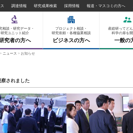
セス
調達情報
研究成果検索
採用情報
報道・マスコミの方へ
究相談・研究データ・
プロジェクト相談・
産総研ってどん
研究ユニット紹介
研究依頼・各種協業相談
科学の扉を開
研究者の方へ
ビジネスの方へ
一般の
>
ニュース
>
お知らせ
ご視察されました