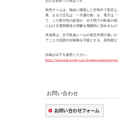
おける初めての実証です。
研究チームは、独自に開発した空気中で安定なニ
果、まるで正孔は「一方通行路」を、電子は「
て、この異方性の起源が、分子間での軌道の相
における電荷輸送の理解を飛躍的に深めるもの
本成果は、分子軌道レベルの相互作用の違いが
アごとの流路方向制御を可能とする、高性能な
詳細は以下を参照ください。
https://www.issp.u-tokyo.ac.jp/maincontents/new
お問い合わせ