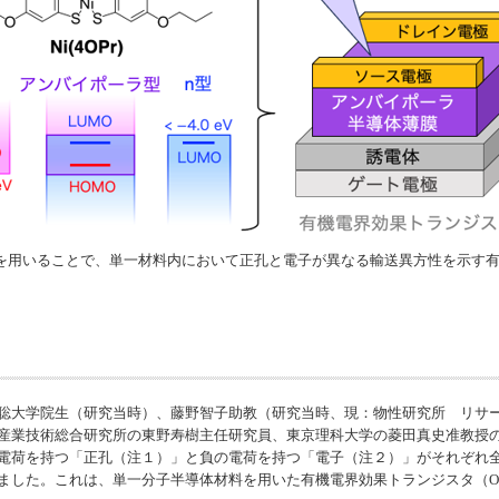
を用いることで、単一材料内において正孔と電子が異なる輸送異方性を示す有機
聡大学院生（研究当時）、藤野智子助教（研究当時、現：物性研究所 リサ
産業技術総合研究所の東野寿樹主任研究員、東京理科大学の菱田真史准教授
電荷を持つ「正孔（注１）」と負の電荷を持つ「電子（注２）」がそれぞれ
は、単一分子半導体材料を用いた有機電界効果トランジスタ（OFET: Organic Fi