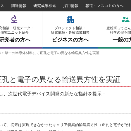
セス
調達情報
研究成果検索
採用情報
報道・マスコミの方へ
究相談・研究データ・
プロジェクト相談・
産総研ってどん
研究ユニット紹介
研究依頼・各種協業相談
科学の扉を開
研究者の方へ
ビジネスの方へ
一般の
年
>
単一の半導体材料にて正孔と電子の異なる輸送異方性を実証
正孔と電子の異なる輸送異方性を実証
し、次世代電子デバイス開発の新たな指針を提示－
いて、従来は実現できなかったキャリア特異的輸送異方性（正孔と電子がそ