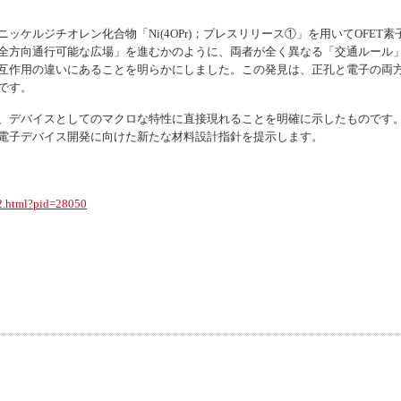
ッケルジチオレン化合物「Ni(4OPr)；プレスリリース①」を用いてOFE
全方向通行可能な広場」を進むかのように、両者が全く異なる「交通ルール
互作用の違いにあることを明らかにしました。この発見は、正孔と電子の両
です。
、デバイスとしてのマクロな特性に直接現れることを明確に示したものです
電子デバイス開発に向けた新たな材料設計指針を提示します。
s2.html?pid=28050