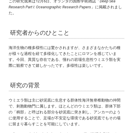
この研究成果は12月6日、オランダの国際学術雑誌「
Deep Sea
Research Part I: Oceanographic Research Papers
」に掲載されまし
た。
研究者からのひとこと
海洋生物の種多様性には驚かされますが、さまざまなかたちの種
が様々な過程を経て多様化してきたことにロマンを感じていま
す。今回、異質な存在である、憧れの岩場生息性ウミエラ類を実
際に観察できて嬉しかったです。多様性は楽しいです。
研究の背景
ウミエラ類は主に砂泥底に生息する群体性海洋無脊椎動物の仲間
で、刺胞動物門に属します。ほとんどのウミエラ類は、群体下部
の「柄部」と呼ばれる部分を砂泥底に突き刺し、アンカーのよう
に使用することで、足場が不安定な環境である砂泥底でもその場
に留まり暮らすことを可能にしています。