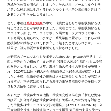
系統学的位置を明らかにしました。その結果、ノームツルウミサ
ボテンは砂泥底に生息する他のツルウミサボテン属の種と近縁で
あることが明らかになりました。
また、本種は
系統的制約
の中で、環境に合わせて吸盤状柄部を獲
得してきたことが示唆されました。現在までに、吸盤状柄部をも
つウミエラ類は、ツルウミサボテン属の他、フタゴウミサボテン
モドキ属でも知られていますが、系統学的位置から、これらの吸
盤状柄部の獲得はそれぞれ独立して起きたと考えられます。この
結果は、祖先形質の復元解析でも支持されました。
本研究のノームツルウミサボテン
Anthoptilum
gnome
の発見は、北
西太平洋からの初めて、また世界で5種目の岩場生息性ウミエラ類
の報告となりました。近年、海洋生物の多様性の重要性が認識さ
れ、2020年には国内初の沖合海底自然環境保全地域が指定されま
した。今後、生物多様性の把握はさらに重要となることが想定さ
れますが、本研究は知られざる海洋の生物多様性やその多様化プ
ロセスの解明に貢献しました。
本研究は、環境再生保全機構・環境研究総合推進費「新たな海洋
保護区（沖合海底自然環境保全地域）管理のための深海を対象と
した生物多様性モニタリング技術開発」 (JPMEERF20S20700)、立
正大学研究推進・地域連携センター支援費 第三種の支援を受けて