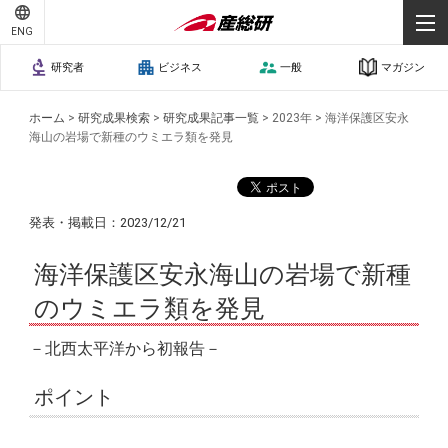
ENG
研究者
ビジネス
一般
マガジン
ホーム
>
研究成果検索
>
研究成果記事一覧
>
2023年
>
海洋保護区安永
海山の岩場で新種のウミエラ類を発見
発表・掲載日：2023/12/21
海洋保護区安永海山の岩場で新種
のウミエラ類を発見
－北西太平洋から初報告－
ポイント