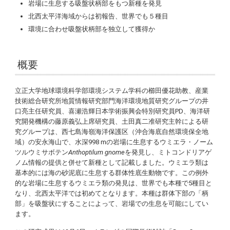
岩場に生息する吸盤状柄部をもつ新種を発見
北西太平洋海域からは初報告、世界でも５種目
環境に合わせ吸盤状柄部を独立して獲得か
概要
立正大学地球環境科学部環境システム学科の櫛田優花助教、産業
技術総合研究所地質情報研究部門海洋環境地質研究グループの井
口亮主任研究員、喜瀬浩輝日本学術振興会特別研究員PD、海洋研
究開発機構の藤原義弘上席研究員、土田真二准研究主幹による研
究グループは、西七島海嶺海洋保護区（沖合海底自然環境保全地
域）の安永海山で、水深998 mの岩場に生息するウミエラ・ノーム
ツルウミサボテン
Anthoptilum
gnome
を発見し、ミトコンドリアゲ
ノム情報の提供と併せて新種として記載しました。ウミエラ類は
基本的には海の砂泥底に生息する群体性底生動物です。この例外
的な岩場に生息するウミエラ類の発見は、世界でも本種で5種目と
なり、北西太平洋では初めてとなります。本種は群体下部の「柄
部」を吸盤状にすることによって、岩場での生息を可能にしてい
ます。