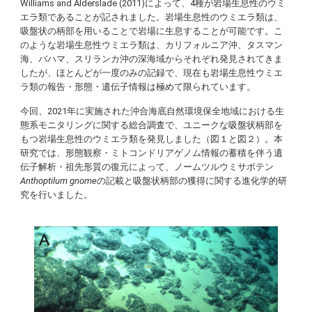
Williams and Alderslade (2011)によって、4種が岩場生息性のウミ
エラ類であることが記されました。岩場生息性のウミエラ類は、
吸盤状の柄部を用いることで岩場に生息することが可能です。こ
のような岩場生息性ウミエラ類は、カリフォルニア沖、タスマン
海、バハマ、スリランカ沖の深海域からそれぞれ発見されてきま
したが、ほとんどが一度のみの記録で、現在も岩場生息性ウミエ
ラ類の報告・形態・遺伝子情報は極めて限られています。
今回、2021年に実施された沖合海底自然環境保全地域における生
態系モニタリングに関する総合調査で、ユニークな吸盤状柄部を
もつ岩場生息性のウミエラ類を発見しました（図１と図２）。本
研究では、形態観察・ミトコンドリアゲノム情報の蓄積を伴う遺
伝子解析・祖先形質の復元によって、ノームツルウミサボテン
Anthoptilum
gnome
の記載と吸盤状柄部の獲得に関する進化学的研
究を行いました。