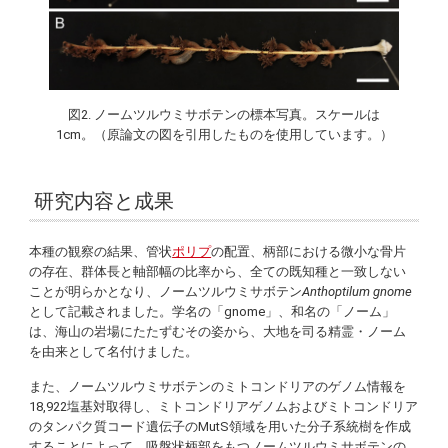
図2. ノームツルウミサボテンの標本写真。スケールは
1cm。（原論⽂の図を引⽤したものを使⽤しています。）
研究内容と成果
本種の観察の結果、管状
ポリプ
の配置、柄部における微小な骨片
の存在、群体長と軸部幅の比率から、全ての既知種と一致しない
ことが明らかとなり、ノームツルウミサボテン
Anthoptilum
gnome
として記載されました。学名の「gnome」、和名の「ノーム」
は、海山の岩場にたたずむその姿から、大地を司る精霊・ノーム
を由来として名付けました。
また、ノームツルウミサボテンのミトコンドリアのゲノム情報を
18,922塩基対取得し、ミトコンドリアゲノムおよびミトコンドリア
のタンパク質コード遺伝子のMutS領域を用いた分子系統樹を作成
することによって、吸盤状柄部をもつノームツルウミサボテンの