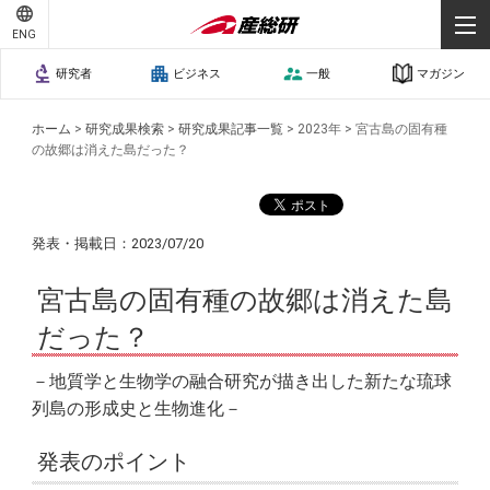
ENG
研究者
ビジネス
一般
マガジン
ホーム
>
研究成果検索
>
研究成果記事一覧
>
2023年
>
宮古島の固有種
の故郷は消えた島だった？
発表・掲載日：2023/07/20
宮古島の固有種の故郷は消えた島
だった？
－地質学と生物学の融合研究が描き出した新たな琉球
列島の形成史と生物進化－
発表のポイント