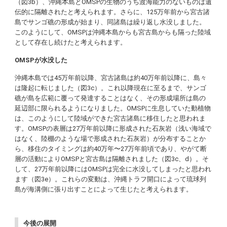
（図3b）、沖縄本島とOMSPの生物のうち渡海能力のないものは遺
伝的に隔離されたと考えられます。さらに、125万年前から宮古諸
島でサンゴ礁の形成が始まり、同諸島は繰り返し水没しました。
このようにして、OMSPは沖縄本島からも宮古島からも隔った陸域
として存在し続けたと考えられます。
OMSPが水没した
沖縄本島では45万年前以降、宮古諸島は約40万年前以降に、島々
は隆起に転じました（図3c）。これ以降現在に至るまで、サンゴ
礁が島を広範に覆って発達することはなく、その形成場所は島の
延辺部に限られるようになりました。OMSPに生息していた動植物
は、このようにして陸域ができた宮古諸島に移住したと思われま
す。OMSPの表層は27万年前以降に形成された石灰岩（浅い海域で
はなく、陸棚のような場で形成された石灰岩）が分布することか
ら、移住のタイミングは約40万年〜27万年前頃であり、やがて断
層の活動によりOMSPと宮古島は隔離されました（図3c、d）。そ
して、27万年前以降にはOMSPは完全に水没してしまったと思われ
ます（図3e）。これらの変動は、沖縄トラフ開口によって琉球列
島が海溝側に張り出すことによって生じたと考えられます。
今後の展開