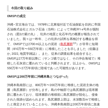
今回の取り組み
OMSPの成立
沖縄–宮古海台では、1978年に北東端付近で石油探鉱を目的に帝国
石油株式会社とガルフ石油（当時）によって沖縄沖1-x号井が掘削
され（図2の紫の丸）、坑井の地質と化石年代の概要が報告されて
いました。我々は一昨年、この坑井の試料を再検討する機会を得
注3
て、OMSPでは2700 m以上もの泥岩（
島尻層群
）が非常に短期
間（810万年〜550万年前）に堆積したことを示しました（佐藤ほ
か, 2022, 地質学雑誌）。また、従来の調査結果を総合すると、
OMSPは27万年前以降に（サンゴ礁ではなく、その沖合海域で）堆
積した石灰岩に覆われていると判断されます。以上から、OMSPは
550万年〜27万年前頃に陸域であった可能性があります。
OMSPは200万年前に沖縄本島とつながった
沖縄本島南部には、800万年〜200万年前に堆積した泥岩主体の地
層（島尻層群）が分布します。島の中軸部では島尻層群は琉球層
群に覆われており、琉球層群の堆積前に島尻層群が陸化し、侵食
された痕跡が認められます。島尻層群上部は、水深数百mで堆積し
たと推定されていることから、沖縄本島南部は200万年前頃に急速