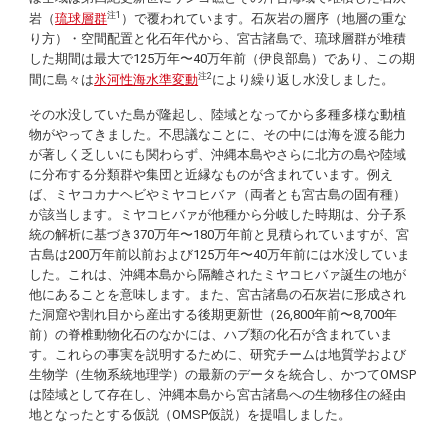
注1
岩（
琉球層群
）で覆われています。石灰岩の層序（地層の重な
り方）・空間配置と化石年代から、宮古諸島で、琉球層群が堆積
した期間は最大で125万年〜40万年前（伊良部島）であり、この期
注2
間に島々は
氷河性海水準変動
により繰り返し水没しました。
その水没していた島が隆起し、陸域となってから多種多様な動植
物がやってきました。不思議なことに、その中には海を渡る能力
が著しく乏しいにも関わらず、沖縄本島やさらに北方の島や陸域
に分布する分類群や集団と近縁なものが含まれています。例え
ば、ミヤコカナヘビやミヤコヒバァ（両者とも宮古島の固有種）
が該当します。ミヤコヒバァが他種から分岐した時期は、分子系
統の解析に基づき370万年〜180万年前と見積られていますが、宮
古島は200万年前以前および125万年〜40万年前には水没していま
した。これは、沖縄本島から隔離されたミヤコヒバァ誕生の地が
他にあることを意味します。また、宮古諸島の石灰岩に形成され
た洞窟や割れ目から産出する後期更新世（26,800年前〜8,700年
前）の脊椎動物化石のなかには、ハブ類の化石が含まれていま
す。これらの事実を説明するために、研究チームは地質学および
生物学（生物系統地理学）の最新のデータを統合し、かつてOMSP
は陸域として存在し、沖縄本島から宮古諸島への生物移住の経由
地となったとする仮説（OMSP仮説）を提唱しました。