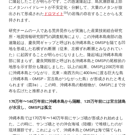
に隆起したことが明らかです。この急速隆起は、島尻層群最上部
にメタンハイドレートが不安定化・分解して、大量のメタンが放
注4
出されて形成された
ドロマイト
の岩塊の存在することからも支
持されます。
研究チームの一人である荒井晃作らが実施した産業技術総合研究
所・地質情報研究部門の調査航海により、この沖縄本島南部の急
速隆起は、慶良間ギャップと呼ばれる沖縄本島とOMSPを隔てる凹
地を形成した右横ずれ断層（従来、左横ずれ断層とみなされてい
た）に起因することが明らかになりました。隆起域は沖縄本島南
部に留まらず、慶良間鞍部と呼ばれる沖縄本島とOMSPの尾根状の
地形を示す部分も隆起しました。以上の結果、OMSPは200万年前
に沖縄本島とつながり、北東－南西方向に400 kmに渡る巨大な島
（沖縄本島－OMSP－宮古島がつながった島）が形成されたと考え
られます（図3a）。この時、沖縄本島の動植物が、OMSPにまで分
布を広げたと推察されます。
170万年〜140万年前に沖縄本島から隔離、125万年前には宮古諸島
が水没し、OMSPは孤立
沖縄本島では170万年〜140万年前にサンゴ礁が形成され始めまし
た。この時に、サンゴ礁とその沖合海域（陸棚）で堆積したのが
琉球層群です。これによって、沖縄本島とOMSPは海で隔てられ