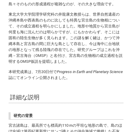
島々そのものの形成過程が複雑なのが、その大きな理由です。
東北大学大学院理学研究科の井龍康文教授らは、世界自然遺産の
沖縄本島や西表島のものに比しても特異な宮古島の生物相につい
て、その成立過程を明らかにしました。地形や地質から宮古島が
何度も海に沈んだのは明らかですが、にもかかわらず、そこには
固有の陸生生物が多く見られます。この謎を解く鍵は、かつて沖
縄本島と宮古島の間に巨大な島として存在し、今は海中に台地状
の地形となって残る陸塊の存在でした。研究グループはこれを沖
縄－宮古海台（OMSP）と名付け、宮古島の生物相の成立過程を説
明するOMSP仮説を提唱しました。
本研究成果は、7月20日付で
Progress in Earth and Planetary Science
誌にてオンライン公開されました。
詳細な説明
研究の背景
宮古諸島は、最高所でも標高約110 mの平坦な地形の島で、島のほ
ぼ全域は第四紀更新世にサンゴ礁とその沖合海域で堆積した石灰