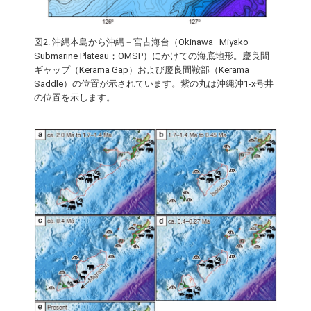
図2. 沖縄本島から沖縄－宮古海台（Okinawa–Miyako
Submarine Plateau；OMSP）にかけての海底地形。慶良間
ギャップ（Kerama Gap）および慶良間鞍部（Kerama
Saddle）の位置が示されています。紫の丸は沖縄沖1-x号井
の位置を示します。