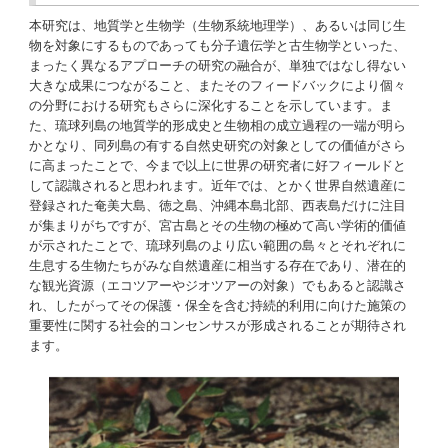
本研究は、地質学と生物学（生物系統地理学）、あるいは同じ生
物を対象にするものであっても分子遺伝学と古生物学といった、
まったく異なるアプローチの研究の融合が、単独ではなし得ない
大きな成果につながること、またそのフィードバックにより個々
の分野における研究もさらに深化することを示しています。ま
た、琉球列島の地質学的形成史と生物相の成立過程の一端が明ら
かとなり、同列島の有する自然史研究の対象としての価値がさら
に高まったことで、今まで以上に世界の研究者に好フィールドと
して認識されると思われます。近年では、とかく世界自然遺産に
登録された奄美大島、徳之島、沖縄本島北部、西表島だけに注目
が集まりがちですが、宮古島とその生物の極めて高い学術的価値
が示されたことで、琉球列島のより広い範囲の島々とそれぞれに
生息する生物たちがみな自然遺産に相当する存在であり、潜在的
な観光資源（エコツアーやジオツアーの対象）でもあると認識さ
れ、したがってその保護・保全を含む持続的利用に向けた施策の
重要性に関する社会的コンセンサスが形成されることが期待され
ます。