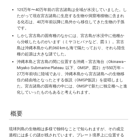
125万年〜40万年前の宮古諸島は全域が水没していました。し
たがって現在宮古諸島に生息する生物や洞窟堆積物に含まれ
る化石は、40万年前以降に島外から移住してきた生物の子孫
です。
しかし宮古島の固有種のなかには、宮古島が水没中に他種か
ら分岐したものがいます（ミヤコヒバァなど、図１）。宮古
島は沖縄本島から約360 kmも海で隔たっており、それら陸生
種の起源は大きな謎でした。
沖縄本島と宮古島の間に位置する沖縄－宮古海台（Okinawa–
Miyako Submarine Plateau. 以下、OMSP、図2）が550万年～
27万年前頃に陸域であり、沖縄本島から宮古諸島への生物移
住の経由地となったとする仮説（OMSP仮説）を提唱しまし
た。宮古諸島の固有種の中には、OMSPで新たに独立種へと進
化していったものもあると考えられます。
概要
琉球列島の生物相は多様で独特なことで知られますが、その成立
過程には多くの謎が残されています。プレート境界上に位置する