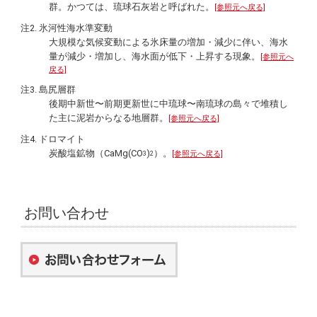
群。かつては、琉球石灰岩と呼ばれた。
[参照元へ戻る]
注2. 氷河性海水準変動
大規模な気候変動による氷床量の増加・減少に伴い、海水
量が減少・増加し、海水面が低下・上昇する現象。
[参照元へ
戻る]
注3. 島尻層群
後期中新世〜前期更新世に中琉球〜南琉球の島々で堆積し
た主に泥岩からなる地層群。
[参照元へ戻る]
注4. ドロマイト
炭酸塩鉱物（CaMg(CO
)
）。
[参照元へ戻る]
3
2
お問い合わせ