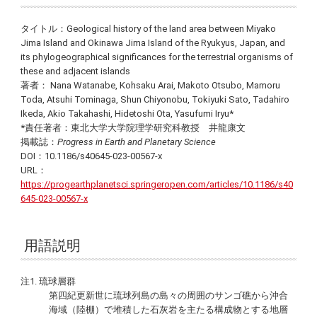
タイトル：Geological history of the land area between Miyako
Jima Island and Okinawa Jima Island of the Ryukyus, Japan, and
its phylogeographical significances for the terrestrial organisms of
these and adjacent islands
著者： Nana Watanabe, Kohsaku Arai, Makoto Otsubo, Mamoru
Toda, Atsuhi Tominaga, Shun Chiyonobu, Tokiyuki Sato, Tadahiro
Ikeda, Akio Takahashi, Hidetoshi Ota, Yasufumi Iryu*
*責任著者：東北大学大学院理学研究科教授 井龍康文
掲載誌：
Progress in Earth and Planetary Science
DOI：10.1186/s40645-023-00567-x
URL：
https://progearthplanetsci.springeropen.com/articles/10.1186/s40
645-023-00567-x
用語説明
注1. 琉球層群
第四紀更新世に琉球列島の島々の周囲のサンゴ礁から沖合
海域（陸棚）で堆積した石灰岩を主たる構成物とする地層