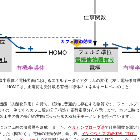
有機半導体／電極界面におけるエネルギーダイアグラムの変化（左：電極修飾
HOMOは、正電荷を受け取る有機半導体のエネルギーレベルのこと。
機能（抗酸化作用）を持ち、植物に普遍的に存在する物質です。フェニルプロ
その一例であるカフェ酸の分子構造と電荷密度分布を示します。カフェ酸はビニレ
ち、図１中の青の矢印の方向に沿った永久双極子モーメントを持っています。
にカフェ酸の薄膜層を形成しました。
ケルビンプローブ法
で仕事関数を測定
ました（図3(a)）。電極の種類が銀、銅、鉄、
インジウムスズ酸化物（ITO）
。また、
スピンコート
で薄膜層を形成しても同様の効果を確認しました。す