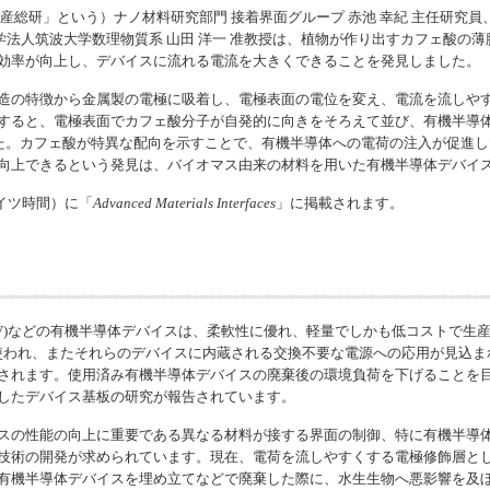
産総研」という）ナノ材料研究部門 接着界面グループ 赤池 幸紀 主任研究員
大学法人筑波大学数理物質系 山田 洋一 准教授は、植物が作り出すカフェ酸の薄
効率が向上し、デバイスに流れる電流を大きくできることを発見しました。
造の特徴から金属製の電極に吸着し、電極表面の電位を変え、電流を流しや
すると、電極表面でカフェ酸分子が自発的に向きをそろえて並び、有機半導
した。カフェ酸が特異な配向を示すことで、有機半導体への電荷の注入が促進
向上できるという発見は、バイオマス由来の材料を用いた有機半導体デバイ
ドイツ時間）に「
Advanced Materials Interfaces
」に掲載されます。
(OPV)などの有機半導体デバイスは、柔軟性に優れ、軽量でしかも低コストで
スに使われ、またそれらのデバイスに内蔵される交換不要な電源への応用が見込
されます。使用済み有機半導体デバイスの廃棄後の環境負荷を下げることを
したデバイス基板の研究が報告されています。
スの性能の向上に重要である異なる材料が接する界面の制御、特に有機半導
技術の開発が求められています。現在、電荷を流しやすくする電極修飾層と
有機半導体デバイスを埋め立てなどで廃棄した際に、水生生物へ悪影響を及