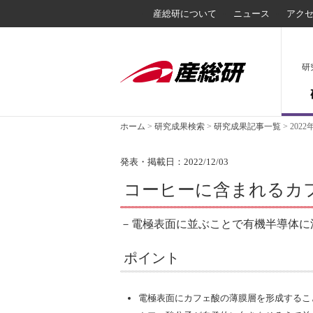
産総研について
ニュース
アク
研
ホーム
>
研究成果検索
>
研究成果記事一覧
>
2022
発表・掲載日：2022/12/03
コーヒーに含まれるカ
－電極表面に並ぶことで有機半導体に流
ポイント
電極表面にカフェ酸の薄膜層を形成するこ