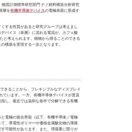
、物質計測標準研究部門 ナノ材料構造分析研究
膜層を
有機半導体デバイス
の電極表面に形成す
すくする性質があると研究グループは考えまし
体デバイス（単層）に流れる電流が、カフェ酸
したと考えられます。植物から得ることのできる
スの構築を実現する一歩となります。
生産できることから、フレキシブルなディスプレイ
まれています。一方、有機半導体デバイスが普及
目指し、最近では温和な条件で分解できる有機
体と電極の接合界面（以下、有機半導体／電極
して、導電性ポリマーや遷移金属酸化物の薄膜
ぼす可能性があります。また、埋蔵量に限りが