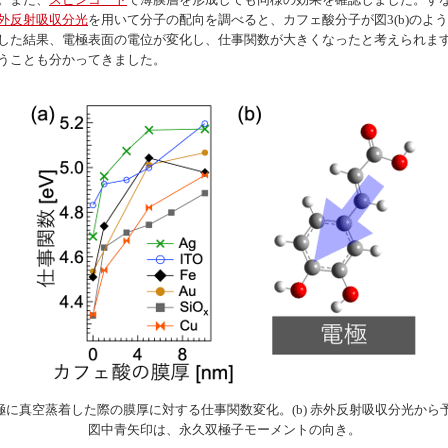
外反射吸収分光
を用いて分子の配向を調べると、カフェ酸分子が図3(b)のよ
した結果、電極表面の電位が変化し、仕事関数が大きくなったと考えられま
うことも分かってきました。
な電極に真空蒸着した際の膜厚に対する仕事関数変化。(b) 赤外反射吸収分光か
図中青矢印は、永久双極子モーメントの向き。