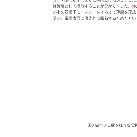
修飾層として機能することが分かりました。
赤
が永久双極子モーメントをそろえて薄膜を形成
基が、電極表面に優先的に吸着するためだとい
図3 (a)カフェ酸を様々