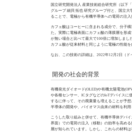
国立研究開発法人 産業技術総合研究所（以下「
グループ 細貝 拓也 研究グループ付と、国立
ることで、電極から有機半導体への電荷の注入
カフェ酸はコーヒーに含まれる成分で、分子構
た。実際に電極表面にカフェ酸の薄膜層を形成
が無い場合と比べて最大で100倍に増加しま
カフェ酸が従来材料と同じように電極の性能を
なお、この技術の詳細は、2022年12月2日（
開発の社会的背景
有機発光ダイオード(OLED)や有機太陽電池
や各種センサー、ICタグなどのIoTデバイ
するに伴って、その廃棄量も増えることが予想
半導体の開発や、バイオマス由来の材料を利用
こうした取り組みと併せて、有機半導体デバイ
界面）での電荷の注入（移動）の効率を高める
層が知られています。しかし、これらの材料は