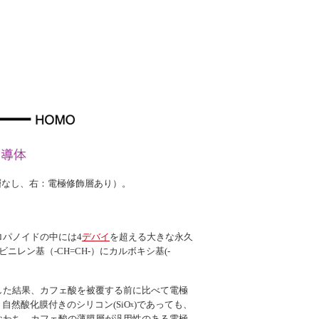
層なし、右：電極修飾層あり）。
パノイドの中には4
デバイ
を超える大きな永久
ン基（-CH=CH-）にカルボキシ基(-
した結果、カフェ酸を被覆する前に比べて電極
、自然酸化膜付きのシリコン(SiO
)であっても、
x
なわち、カフェ酸の薄膜層が汎用性のある電極