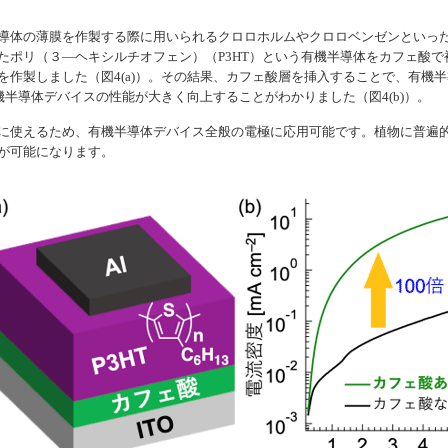
導体の薄膜を作製する際に用いられるクロロホルムやクロロベンゼンといっ
ポリ（３―ヘキシルチオフェン）（P3HT）という有機半導体をカフェ酸で
を作製しました（図4(a)）。その結果、カフェ酸層を挿入することで、有機
機半導体デバイスの性能が大きく向上することがわかりました（図4(b)）。
に使えるため、有機半導体デバイス全般の電極に応用可能です。植物に普遍
が可能になります。