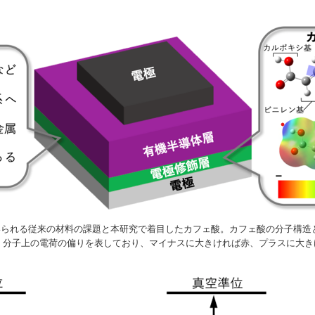
いられる従来の材料の課題と本研究で着目したカフェ酸。カフェ酸の分子構造
、分子上の電荷の偏りを表しており、マイナスに大きければ赤、プラスに大き