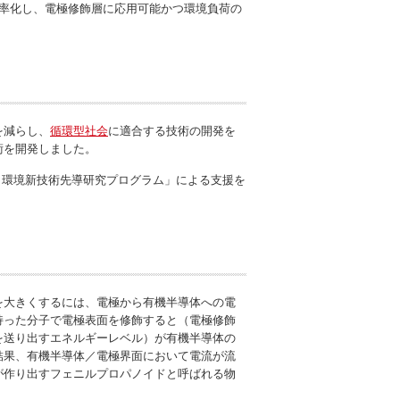
率化し、電極修飾層に応用可能かつ環境負荷の
を減らし、
循環型社会
に適合する技術の開発を
術を開発しました。
ー・環境新技術先導研究プログラム」による支援を
を大きくするには、電極から有機半導体への電
持った分子で電極表面を修飾すると（電極修飾
を送り出すエネルギーレベル）が有機半導体の
結果、有機半導体／電極界面において電流が流
が作り出すフェニルプロパノイドと呼ばれる物