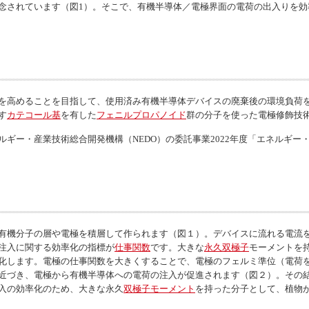
念されています（図1）。そこで、有機半導体／電極界面の電荷の出入りを効
を高めることを目指して、使用済み有機半導体デバイスの廃棄後の環境負荷
す
カテコール基
を有した
フェニルプロパノイド
群の分子を使った電極修飾技
ギー・産業技術総合開発機構（NEDO）の委託事業2022年度「エネルギ
有機分子の層や電極を積層して作られます（図１）。デバイスに流れる電流
注入に関する効率化の指標が
仕事関数
です。大きな
永久双極子
モーメントを
化します。電極の仕事関数を大きくすることで、電極のフェルミ準位（電荷
に近づき、電極から有機半導体への電荷の注入が促進されます（図２）。その
入の効率化のため、大きな永久
双極子モーメント
を持った分子として、植物