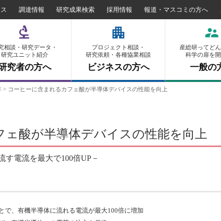
セス
調達情報
研究成果検索
採用情報
報道・マスコミの方へ
究相談・研究データ・
プロジェクト相談・
産総研ってどん
研究ユニット紹介
研究依頼・各種協業相談
科学の扉を開
研究者の方へ
ビジネスの方へ
一般の
年
>
コーヒーに含まれるカフェ酸が半導体デバイスの性能を向上
フェ酸が半導体デバイスの性能を向上
す電流を最大で100倍UP－
とで、有機半導体に流れる電流が最大100倍に増加