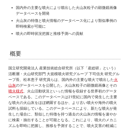
国内外の主要な噴火により噴出した火山灰粒子の顕微鏡画像
データベースを開発
火山灰の特徴と噴火情報のデータベース化により類似事例の
即時検索が可能に
噴火の即時状況把握と推移予測への貢献
概要
国立研究開発法人 産業技術総合研究所（以下「産総研」という）
活断層・火山研究部門 大規模噴火研究グループ 下司信夫 研究グル
ープ長、松本恵子 研究員らは、国内外の主要な噴火で噴出した
火
山灰
のデータベースを公開した。火山灰粒子の顕微鏡画像とその
噴火様式
、火山活動状況といった情報を収録する世界初のデータ
ベースである。このデータベースは21世紀に国内で発生した主要
な噴火の火山灰をほぼ網羅するほか、より古い噴火や海外の噴火
試料も採録している。このデータベースにより、新たな噴火が発
生した場合に、類似した特徴を持つ過去の火山灰の情報を速やか
に検索・抽出することが可能となる。これにより、噴火のメカニ
ズムを即時に把握し、推移を予測することで、噴火災害の軽減に