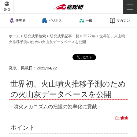
ENG
研究者
ビジネス
一般
マガジン
ホーム
>
研究成果検索
>
研究成果記事一覧
>
2022年
>
世界初、火山噴
火推移予測のための火山灰データベースを公開
発表・掲載日：2022/04/22
世界初、火山噴火推移予測のため
の火山灰データベースを公開
－噴火メカニズムの把握の効率化に貢献－
English
ポイント