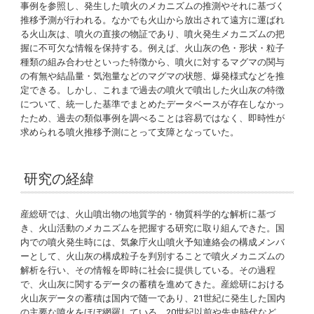
事例を参照し、発生した噴火のメカニズムの推測やそれに基づく
推移予測が行われる。なかでも火山から放出されて遠方に運ばれ
る火山灰は、噴火の直接の物証であり、噴火発生メカニズムの把
握に不可欠な情報を保持する。例えば、火山灰の色・形状・粒子
種類の組み合わせといった特徴から、噴火に対するマグマの関与
の有無や結晶量・気泡量などのマグマの状態、爆発様式などを推
定できる。しかし、これまで過去の噴火で噴出した火山灰の特徴
について、統一した基準でまとめたデータベースが存在しなかっ
たため、過去の類似事例を調べることは容易ではなく、即時性が
求められる噴火推移予測にとって支障となっていた。
研究の経緯
産総研では、火山噴出物の地質学的・物質科学的な解析に基づ
き、火山活動のメカニズムを把握する研究に取り組んできた。国
内での噴火発生時には、気象庁火山噴火予知連絡会の構成メンバ
ーとして、火山灰の構成粒子を判別することで噴火メカニズムの
解析を行い、その情報を即時に社会に提供している。その過程
で、火山灰に関するデータの蓄積を進めてきた。産総研における
火山灰データの蓄積は国内で随一であり、21世紀に発生した国内
の主要な噴火をほぼ網羅している。20世紀以前や先史時代など、