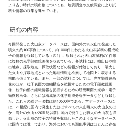
より古い時代の噴出物についても、地質調査や文献調査により試
料や情報の収集を進めている。
研究の内容
今回開発した火山灰データベースは、国内外の38火山で発生した
噴火の約100事例について、約1000件にわたる火山灰試料の構成粒
子の情報を収録している（図1）。収録された火山灰試料の1件毎
に複数の光学顕微鏡画像を収めている。各試料には、噴出日や噴
出地点、採取地点、採取状況などの情報が付随しており、噴火し
た火山や採取地点といった地理情報を検索して地図上に表示する
機能も備えている。また、一部の試料については、光学顕微鏡画
像のほか、粒子表面の微細構造を把握するための電子顕微鏡画
像、粒子内部の組織情報を把握するための研磨断面の光学・電子
顕微鏡画像、さらには構成物の化学組成分析データなども収録し
た。これらの総データ数は約10600件である。本データベースに
は、21世紀に国内で発生したほぼすべての火山噴火の火山灰のほ
か、海外の火山や20世紀以前に国内で発生した噴火の火山灰も収
録した。火山灰の粒子の特徴を収録したこのようなデータベース
は国内では唯一であり、海外においても類似事例はほとんど存在