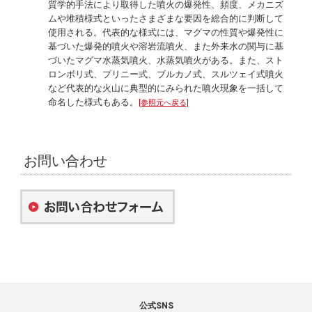
質学的手法により取得した噴火の爆発性、頻度、メカニズ
ムや堆積様式といったさまざまな要因を総合的に判断して
使用される。代表的な様式には、マグマの性質や爆発性に
基づいた爆発的噴火や溶岩流噴火、また外来水の関与に基
づいたマグマ水蒸気噴火、水蒸気噴火がある。また、スト
ロンボリ式、プリニー式、ブルカノ式、スルツェイ式噴火
など代表的な火山に典型的にみられた噴火現象を一括して
命名した様式もある。
[参照元へ戻る]
お問い合わせ
公式SNS