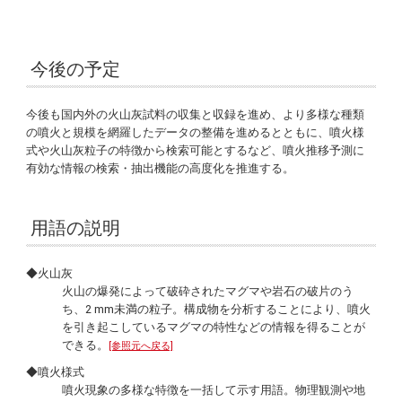
今後の予定
今後も国内外の火山灰試料の収集と収録を進め、より多様な種類
の噴火と規模を網羅したデータの整備を進めるとともに、噴火様
式や火山灰粒子の特徴から検索可能とするなど、噴火推移予測に
有効な情報の検索・抽出機能の高度化を推進する。
用語の説明
◆火山灰
火山の爆発によって破砕されたマグマや岩石の破片のう
ち、2 mm未満の粒子。構成物を分析することにより、噴火
を引き起こしているマグマの特性などの情報を得ることが
できる。
[参照元へ戻る]
◆噴火様式
噴火現象の多様な特徴を一括して示す用語。物理観測や地