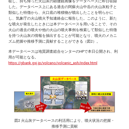
取し、持ち帰った火山灰の顕微鏡画像をデータベースに即日収録
した。データベース上にある過去の阿蘇火山中岳の火山灰粒子と
類似した特徴から、火口底の堆積物が噴出したことを明らかに
し、気象庁の火山噴火予知連絡会に報告した。このように、新た
な噴火が発生したときには本データベースを用いることで、その
火山の過去の噴火や他の火山の噴火事例を検索して類似した特徴
を持つ火山灰の情報を抽出することが可能となり、噴火のメカニ
ズム把握や推移予測に貢献することができる（図2）。
本データベースは地質調査総合センターのHPで本日公開され、利
用が可能となる。
https://gbank.gsj.jp/volcano/volcanic_ash/index.html
図2 火山灰データベースの利活用により、噴火状況の把握・
推移予測に貢献