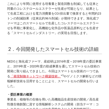
これにより年間に使用する培養量と製造回数を削減しても従来と
同量のコレステロールエステラーゼ生産が可能となり、結果とし
て生産工程における電力消費量をCO
排出量で換算すると年間約23
2
トンの削減効果（従来比約96％削減）が期待できます。旭化成フ
ァーマはこのスマートセルで生産したコレステロールエステラー
ゼを早期に事業化し、高機能な化学品や医薬品原料などを生産す
る「スマートセルインダストリー」の実現を目指します。
2．今回開発したスマートセル技術の詳細
NEDOと旭化成ファーマ、産総研は2016年度～2018年度の委託事業
と、2019年度～2020年度の助成事業を通してスマートセル技術の
開発に取り組んできました。今回はスマートセル技術の一つであ
※5
る
「発現制御ネットワーク構築技術」
やゲノミクス解析などの情
報解析技術を活用することにより、スマートセルの開発を行いま
した。
・委託事業の概要
事業名：植物等の生物を用いた高機能品生産技術の開発／高生産
性微生物創製に資する情報解析システムの開発（担当テーマ：コ