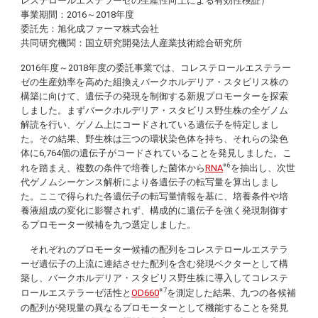
レステロールエステラーゼの生産性向上による有効性検証）
事業期間：2016～2018年度
委託先：旭化成ファーマ株式会社
共同研究機関：国立研究開発法人産業技術総合研究所
2016年度～2018年度の委託事業では、コレステロールエステラー
ゼの生産効率を高めた組換えバークホルデリア・スタビリス株の
構築に向けて、遺伝子の発現を制御する新規プロモーターを探索
しました。まずバークホルデリア・スタビリス野生株の全ゲノム
解読を行い、ゲノム上にコードされている遺伝子を特定しまし
た。その結果、野生株は三つの環状染色体を持ち、それらの染色
体に6,764個の遺伝子がコードされていることを発見しました。こ
※6
れを踏まえ、複数の条件で培養した菌体から
RNA
を抽出し、次世
代ゲノムシーケンス解析により各遺伝子の転写量を算出しまし
た。ここで得られた各遺伝子の転写量情報を基に、培養条件や培
養液組成の変化に影響されず、構成的に遺伝子を強く発現制御す
るプロモーター候補を九つ選定しました。
それぞれのプロモーター候補の配列をコレステロールエステラ
ーゼ遺伝子の上流に連結させた配列を含む発現ベクターとして構
築し、バークホルデリア・スタビリス野生株に導入してコレステ
※7
ロールエステラーゼ活性と
OD660
を測定した結果、九つの各候補
の配列が発現量の異なるプロモーターとして機能することを発見