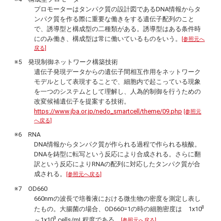
プロモーターはタンパク質の設計図であるDNA情報からタ
ンパク質を作る際に重要な働きをする遺伝子配列のこと
で、誘導型と構成型の二種類がある。誘導型はある条件時
にのみ働き、構成型は常に働いているものをいう。
[参照元へ
戻る]
※5 発現制御ネットワーク構築技術
遺伝子発現データからの遺伝子間相互作用をネットワーク
モデルとして表現することで、細胞内で起こっている現象
を一つのシステムとして理解し、人為的制御を行うための
改変候補遺伝子を提案する技術。
https://www.jba.or.jp/nedo_smartcell/theme/09.php
[参照元
へ戻る]
※6 RNA
DNA情報からタンパク質が作られる過程で作られる核酸。
DNAを鋳型に転写という反応により合成される。さらに翻
訳という反応によりRNAの配列に対応したタンパク質が合
成される。
[参照元へ戻る]
※7 OD660
660nmの波長で培養液における微生物の密度を測定し表し
8
たもの。大腸菌の場合、OD660=1の時の細胞密度は 1x10
9
～1x10
cells/mL程度である。
[参照元へ戻る]