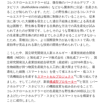
コレステロールエステラーゼは、微生物のバークホルデリア・ス
タビリス（
Burkholderia stabilis
）などから菌体外に分泌・生産され
ることが知られています。ただ、この野生株におけるコレステロ
ールエステラーゼの分泌は複雑に制御されていることから、従来
法に基づいた大腸菌を宿主とした遺伝子組換え技術による高生産
化は困難で、野生株を育種する古典的な方法での高生産化が試み
られてきたのが実情です。しかしそのような育種法を用いてもそ
の生産量は野生株の約2.8倍までしか上昇させることができなかっ
たため、育種法に比べ、より国際競争力があり低コストで高い生
産効率が見込まれる新たな技術の開発が求められていました。
こうした中、国立研究開発法人新エネルギー・産業技術総合開発
機構（NEDO）と旭化成ファーマ株式会社（旭化成ファーマ）、国
立研究開発法人産業技術総合研究所（産総研）は2016年度から、
生物細胞が持つ物質生産能力を人工的に最大限まで引き出し、最
適化した細胞（スマートセル）を使って省エネルギー・低コスト
※3
で高機能品を生産する
スマートセルプロジェクト
に取り組んでき
※4
ました。そしてこのたび、新規
構成型プロモーター
と宿主（バー
クホルデリア・スタビリス）の機能改変を組み合わせることで、
コレステロールエステラーゼの生産能力を野生株の30倍以上に引
き上げたバークホルデリア・スタビリススマートセルを構築する
ことに成功しました。