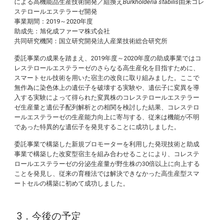
による高機能品生産技術開発／組換え
Burkholderia stabilis
由来コレ
ステロールエステラーゼ開発
事業期間：2019～2020年度
助成先：旭化成ファーマ株式会社
共同研究機関：国立研究開発法人産業技術総合研究所
委託事業の成果を踏まえ、2019年度～2020年度の助成事業ではコ
レステロールエステラーゼのさらなる高生産化を目指すために、
スマートセル技術を用いた宿主の改良に取り組みました。ここで
無作為に染色体上の遺伝子を破壊する実験や、遺伝子に変異を導
入する実験によって得られた変異株のコレステロールエステラー
ゼ生産量と遺伝子配列解析との相関を検討した結果、コレステロ
ールエステラーゼの生産能力向上に寄与する、従来は機能が不明
であった特異的な遺伝子を発見することに成功しました。
委託事業で構築した新規プロモーターを利用した発現技術と助成
事業で構築した改変型宿主を組み合わせることにより、コレステ
ロールエステラーゼの分泌生産量が野生株の30倍以上に向上する
ことを発見し、従来の育種法では解決できなかった高生産型スマ
ートセルの構築に初めて成功しました。
3．今後の予定