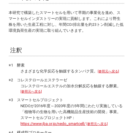
本研究で構築したスマートセルを用いて早期の事業化を進め、ス
マートセルインダストリーの実現に貢献します。これにより野生
株を用いた生産工程に対し、年間CO
排出量を約23トン削減した低
2
環境負荷生産の実現に取り組んでいきます。
注釈
※1 酵素
さまざまな化学反応を触媒するタンパク質。
[参照元へ戻る]
※2 コレステロールエステラーゼ
コレステロールエステルの加水分解反応を触媒する酵素。
[参照元へ戻る]
※3 スマートセルプロジェクト
NEDOが2016年度～2020年度の5年間にわたり実施している
「植物等の生物を用いた高機能品生産技術の開発」事業。
スマートセルプロジェクトHP：
https://www.jba.or.jp/nedo_smartcell/
[参照元へ戻る]
※4 構成型プロモーター