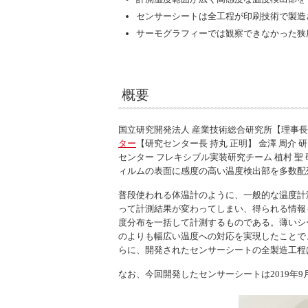
センサーシートは全工程が印刷技術で製造
サーモグラフィーでは観察できなかった狭
概要
国立研究開発法人 産業技術総合研究所【理事長
ター
【研究センター長 持丸 正明】 金澤 周
センター フレキシブル実装研究チーム 植村 聖
ィルムの表面に感度の高い温度検出部を多数配
普段使われる体温計のように、一般的な温度計
って計測結果が変わってしまい、得られる情報
度分布を一括して計測するものである。薄いシ
のよりも幅広い温度への対応を実現したことで
らに、開発されたセンサーシートの全製造工程
なお、今回開発したセンサーシートは2019年9