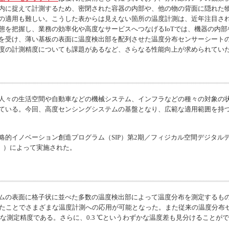
内に捉えて計測するため、密閉された容器の内部や、他の物の背面に隠れた
の適用も難しい。こうした表からは見えない箇所の温度計測は、近年注目さ
態を把握し、業務の効率化や高度なサービスへつなげるIoTでは、機器の内
を受け、薄い基板の表面に温度検出部を配列させた温度分布センサーシート
度の計測精度についても課題があるなど、さらなる性能向上が求められてい
人々の生活空間や自動車などの機械システム、インフラなどの種々の対象の
ている。今回、高度センシングシステムの基盤となり、広範な適用範囲を持
略的イノベーション創造プログラム（SIP）第2期／フィジカル空間デジタル
））によって実施された。
ムの表面に格子状に並べた多数の温度検出部によって温度分布を測定するもの
大したことでさまざまな温度計測への応用が可能となった。また従来の温度分布
分な測定精度である。さらに、0.3 ℃というわずかな温度差も見分けること