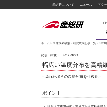
産総研について
ニュース
アク
研
ホーム
>
研究成果検索
>
研究成果記事一覧
>
2019
発表・掲載日：2019/08/29
幅広い温度分布を高精
－隠れた場所の温度分布を可視化－
ポイント
計測温度範囲が広く高感度な温度検出部を