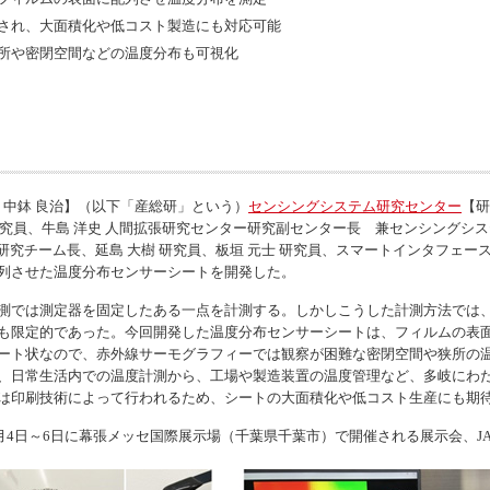
され、大面積化や低コスト製造にも対応可能
所や密閉空間などの温度分布も可視化
 中鉢 良治】（以下「産総研」という）
センシングシステム研究センター
【研
介 研究員、牛島 洋史 人間拡張研究センター研究副センター長 兼センシング
 研究チーム長、延島 大樹 研究員、板垣 元士 研究員、スマートインタフェー
列させた温度分布センサーシートを開発した。
測では測定器を固定したある一点を計測する。しかしこうした計測方法では
も限定的であった。今回開発した温度分布センサーシートは、フィルムの表
ート状なので、赤外線サーモグラフィーでは観察が困難な密閉空間や狭所の
、日常生活内での温度計測から、工場や製造装置の温度管理など、多岐にわ
は印刷技術によって行われるため、シートの大面積化や低コスト生産にも期
月4日～6日に幕張メッセ国際展示場（千葉県千葉市）で開催される展示会、JASI