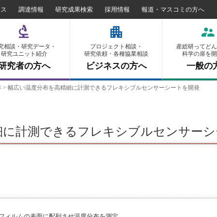
セス
調達情報
研究成果検索
採用情報
報道・マスコミの方へ
究相談・研究データ・
プロジェクト相談・
産総研ってどん
研究ユニット紹介
研究依頼・各種協業相談
科学の扉を開
研究者の方へ
ビジネスの方へ
一般の
年
>
幅広い温度分布を高精細に計測できるフレキシブルセンサーシートを開発
細に計測できるフレキシブルセンサーシ
フィルムの表面に配列させ温度分布を測定