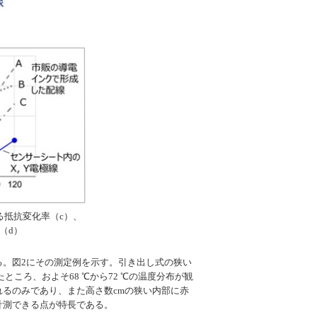
る抵抗変化率（c）、
（d）
。図2にその測定例を示す。引き出し式の狭い
ころ、およそ68 ℃から72 ℃の温度分布が観
るのみであり、また高さ数cmの狭い内部に赤
計測できる点が特長である。