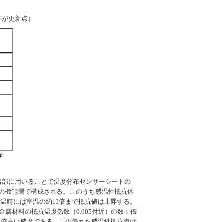
字が更新点）
出部に用いることで温度分布センサーシートの
つの機能層で構成される。このうち感温性抵抗体
高温時には室温の約10倍まで抵抗値は上昇する。
な金属材料の抵抗温度係数（0.005付近）の数十倍
も数倍高い感度である。この優れた感温性抵抗膜は