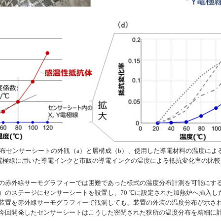
分布センサーシートの外観（a）と層構成（b）、使用した導電材料の温度によ
 Y電極線に用いた導電インクと市販の導電インクの温度による抵抗変化率の比較
の赤外線サーモグラフィーでは困難であった様式の温度分布計測を可能にする
のステージにセンサーシートを設置し、70 ℃に設定された加熱炉へ挿入したと
装置を赤外線サーモグラフィーで観測しても、装置の外装の温度分布が示され
今回開発したセンサーシートはこうした密閉された狭所の温度分布を精細に