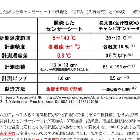
した温度分布センサーシートの性能と、従来品（先行研究）との比較 （赤
温度によって大きく電気抵抗が変化する抵抗体（感温性抵抗体）を各温度検
、開発したセンサーシートはX電極線、Y電極線、絶縁膜、感温性抵抗体の四
ように温度に応じてその電気抵抗が極めて大きく変化する。100 ℃を超える
温度係数
は室温から80℃までの範囲において0.13 / ℃である。これは一般的
ングに利用される
サーミスタ材料
の抵抗温度係数（0.05付近）と比較して