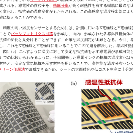
成される。導電性の微粒子を、
熱膨張率
が高く耐熱性を有する樹脂に最適な
く変化し、抵抗値の温度変化がもたらされる。この高感度な温度検出部によ
確に捉えることができる。
、精度の高い温度センサーとするためには、計測に用いるX電極線とY電極線
ことで
パッシブマトリクス回路
を形成し、面内に形成された各感温性抵抗体
抗値の変化と見分けることができず、正確な温度測定が困難となる。今回、
し、これをX電極線とY電極線に用いることでこの問題を解決した。感温性抵
、図1（c）に示すように温度に対して安定な抵抗値を示す導電層が形成可能
d）での比較からわかるように、今回開発した導電インクの抵抗の温度変化は
材料と、安定な電気抵抗を示す材料を用いることで、高性能な温度分布セン
クリーン印刷法
で形成できるため、シートの大面積化や低コスト生産に十分対