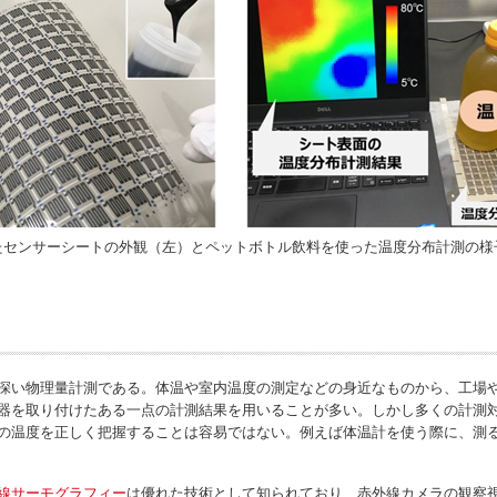
たセンサーシートの外観（左）とペットボトル飲料を使った温度分布計測の様
深い物理量計測である。体温や室内温度の測定などの身近なものから、工場
器を取り付けたある一点の計測結果を用いることが多い。しかし多くの計測
の温度を正しく把握することは容易ではない。例えば体温計を使う際に、測
線サーモグラフィー
は優れた技術として知られており、赤外線カメラの観察