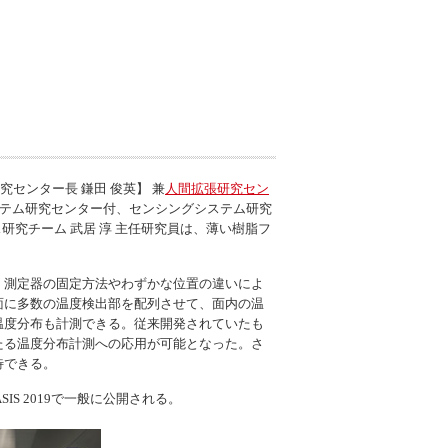
究センター長 鎌田 俊英】 兼
人間拡張研究セン
システム研究センター付、センシングシステム研究
ス研究チーム 武居 淳 主任研究員は、薄い樹脂フ
、測定器の固定方法やわずかな位置の違いによ
面に多数の温度検出部を配列させて、面内の温
温度分布も計測できる。従来開発されていたも
たる温度分布計測への応用が可能となった。さ
待できる。
S 2019で一般に公開される。