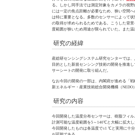
る。しかし同手法では測定対象をカメラの視野
には一定の焦点距離が必要なため、狭い空間へ
は特に重要となる。多数のセンサーによって状
の取得が求められるためである。こうした背景
度範囲が狭いため用途が限られていた。また温
研究の経緯
産総研センシングシステム研究センターでは、
目的とした新規センシング技術の開発を推進し
サーシートの開発に取り組んだ。
なお今回の開発の一部は、内閣府が進める「戦
新エネルギー・産業技術総合開発機構（NEDO
研究の内容
今回開発した温度分布センサーは、樹脂フィル
計測可能な温度範囲を5～140℃と大幅に拡
今回開発したものは各温度で±1 ℃と実用に十
が可能である。