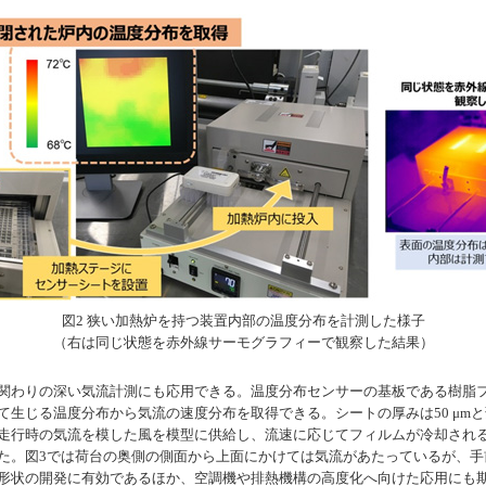
図2 狭い加熱炉を持つ装置内部の温度分布を計測した様子
（右は同じ状態を赤外線サーモグラフィーで観察した結果）
関わりの深い気流計測にも応用できる。温度分布センサーの基板である樹脂
生じる温度分布から気流の速度分布を取得できる。シートの厚みは50 μm
走行時の気流を模した風を模型に供給し、流速に応じてフィルムが冷却され
た。図3では荷台の奥側の側面から上面にかけては気流があたっているが、手
形状の開発に有効であるほか、空調機や排熱機構の高度化へ向けた応用にも