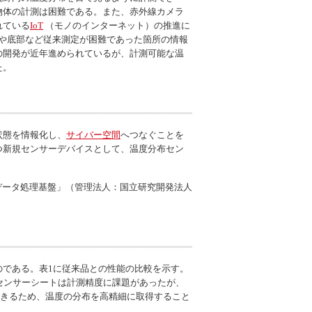
物体の計測は困難である。また、赤外線カメラ
れている
IoT
（モノのインターネット）の推進に
部や底部など従来測定が困難であった箇所の情報
の開発が近年進められているが、計測可能な温
た。
状態を情報化し、
サイバー空間
へつなぐことを
つ新規センサーデバイスとして、温度分布セン
データ処理基盤」（管理法人：国立研究開発法人
である。表1に従来品との性能の比較を示す。
センサーシートは計測精度に課題があったが、
ができるため、温度の分布を高精細に取得すること