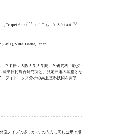
1
1,2,3
1,2,3*
da
, Teppei Araki
, and Tsuyoshi Sekitani
(AIST), Suita, Osaka, Japan
-OIL、ラボ長：大阪大学大学院工学研究科 教授
を持つ産業技術総合研究所と、測定技術の基盤とな
て、フォトニクス分析の高度基盤技術を実装
外乱ノイズの多くが2つの入力に同じ波形で混