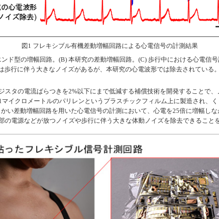
図1 フレキシブル有機差動増幅回路による心電信号の計測結果
ルエンド型の増幅回路。(B) 本研究の差動増幅回路。(C) 歩行中における心電
は歩行に伴う大きなノイズがあるが、本研究の心電波形では除去されている
ジスタの電流ばらつきを2%以下にまで低減する補償技術を開発することで、
1マイクロメートルのパリレンというプラスチックフィルム上に製造され、く
柔らかい差動増幅回路を用いた心電信号の計測において、心電を25倍に増幅し
の電源などが放つノイズや歩行に伴う大きな体動ノイズを除去できることを実