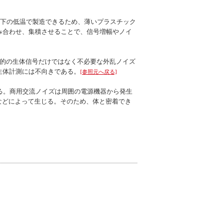
以下の低温で製造できるため、薄いプラスチック
み合わせ、集積させることで、信号増幅やノイ
目的の生体信号だけではなく不必要な外乱ノイズ
生体計測には不向きである。
[参照元へ戻る]
する。商用交流ノイズは周囲の電源機器から発生
レなどによって生じる。そのため、体と密着でき