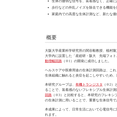
生体の微弱な信号を、装着感なく、正確に
歩行などの外乱ノイズを除去できる機能を
家庭内での高度な生体計測など、新たな価
概要
大阪大学産業科学研究所の関谷毅教授、植村隆
大学内に設置した「産総研・阪大 先端フォトニ
動増幅回路
（※1）の開発に成功しました。
ヘルスケアや医療用途の生体計測回路は、これ
生体組織に触れると炎症を起こしやすいため、
本研究グループは、
有機トランジスタ
（※2）
ることで、装着感のないフレキシブル生体計測
回路
（※3）と比較すると、本研究のフレキシ
の生体計測に用いることで、重要な生体信号で
本成果によって、日常生活において心電信号に限
れます。