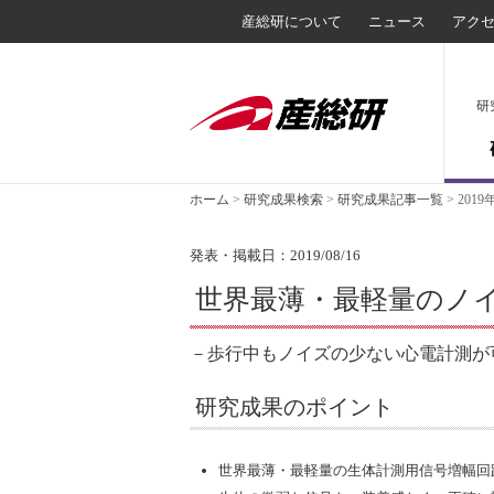
産総研について
ニュース
アク
研
ホーム
>
研究成果検索
>
研究成果記事一覧
>
2019
発表・掲載日：2019/08/16
世界最薄・最軽量のノ
－歩行中もノイズの少ない心電計測が
研究成果のポイント
世界最薄・最軽量の生体計測用信号増幅回