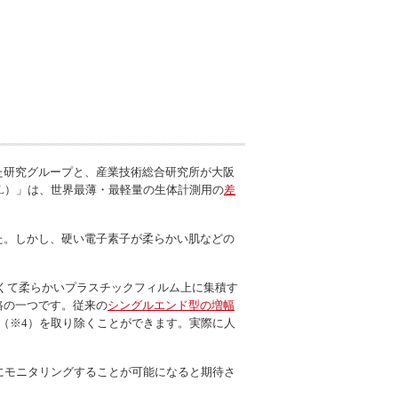
た研究グループと、産業技術総合研究所が大阪
IL）」は、世界最薄・最軽量の生体計測用の
差
た。しかし、硬い電子素子が柔らかい肌などの
の薄くて柔らかいプラスチックフィルム上に集積す
路の一つです。従来の
シングルエンド型の増幅
（※4）を取り除くことができます。実際に人
確にモニタリングすることが可能になると期待さ