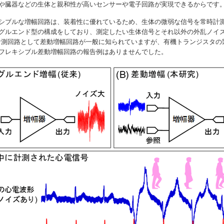
や臓器などの生体と親和性が高いセンサーや電子回路が実現できるからです
シブルな増幅回路は、装着性に優れているため、生体の微弱な信号を常時計
グルエンド型の構成をしており、測定したい生体信号とそれ以外の外乱ノイ
きる計測回路として差動増幅回路が一般に知られていますが、有機トランジスタ
フレキシブル差動増幅回路の報告例はありませんでした。