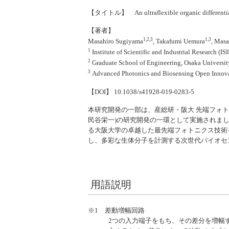
【タイトル】 An ultraflexible organic differential a
【著者】
1,2,3
1,3
Masahiro Sugiyama
, Takafumi Uemura
, Mas
1
Institute of Scientific and Industrial Research (IS
2
Graduate School of Engineering, Osaka University
3
Advanced Photonics and Biosensing Open Innovati
【DOI】 10.1038/s41928-019-0283-5
本研究開発の一部は、産総研・阪大 先端フォトニ
民谷栄一)の研究開発の一環として実施されました
る大阪大学の卓越した最先端フォトニクス技術
し、多彩な生体分子を計測する次世代バイオセ
用語説明
※1 差動増幅回路
2つの入力端子をもち、その差分を増幅