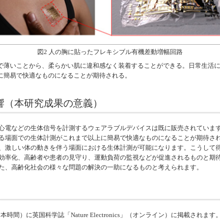
図2 人の胸に貼ったフレキシブル有機差動増幅回路
で薄いことから、柔らかい肌に違和感なく装着することができる。日常生活
に簡易で快適なものになることが期待される。
響（本研究成果の意義）
心電などの生体信号を計測するウェアラブルデバイスは既に販売されていま
る場面での生体計測がこれまで以上に簡易で快適なものになることが期待さ
、激しい体の動きを伴う場面における生体計測が可能になります。こうして
効率化、高齢者や患者の見守り、運動負荷の監視などが促進されるものと期
った、高齢化社会の様々な問題の解決の一助になるものと考えられます。
時間）に英国科学誌「Nature Electronics」（オンライン）に掲載されます