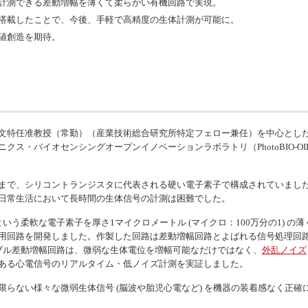
計測できる差動増幅を薄くて柔らかい有機回路で実現。
搭載したことで、今後、手軽で高精度の生体計測が可能に。
値創造を期待。
文特任准教授（常勤）（産業技術総合研究所特定フェロー兼任）を中心とし
クス・バイオセンシングオープンイノベーションラボラトリ（PhotoBIO-O
まで、シリコントランジスタに代表される硬い電子素子で構成されていまし
日常生活において長時間の生体信号の計測は困難でした。
という柔軟な電子素子を厚さ1マイクロメートル (マイクロ：100万分の1) 
用回路を開発しました。作製した回路は差動増幅回路とよばれる信号処理回
ブル差動増幅回路は、微弱な生体電位を増幅可能なだけではなく、
外乱ノイズ
ある心電信号のリアルタイム・低ノイズ計測を実証しました。
らない様々な微弱生体信号 (脳波や胎児心電など) を機器の装着感なく正