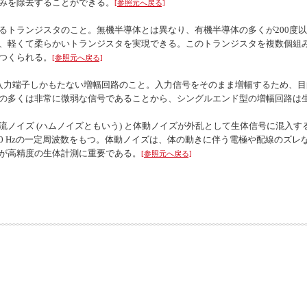
みを除去することができる。
[参照元へ戻る]
るトランジスタのこと。無機半導体とは異なり、有機半導体の多くが200度
、軽くて柔らかいトランジスタを実現できる。このトランジスタを複数個組
つくられる。
[参照元へ戻る]
入力端子しかもたない増幅回路のこと。入力信号をそのまま増幅するため、
の多くは非常に微弱な信号であることから、シングルエンド型の増幅回路は
流ノイズ (ハムノイズともいう) と体動ノイズが外乱として生体信号に混入
で50 Hzの一定周波数をもつ。体動ノイズは、体の動きに伴う電極や配線のズ
が高精度の生体計測に重要である。
[参照元へ戻る]