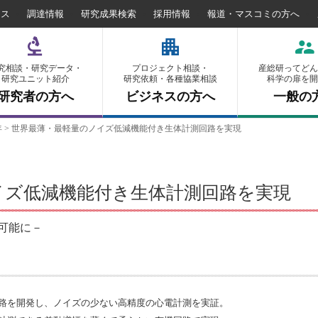
セス
調達情報
研究成果検索
採用情報
報道・マスコミの方へ
究相談・研究データ・
プロジェクト相談・
産総研ってどん
研究ユニット紹介
研究依頼・各種協業相談
科学の扉を開
研究者の方へ
ビジネスの方へ
一般の
年
>
世界最薄・最軽量のノイズ低減機能付き生体計測回路を実現
イズ低減機能付き生体計測回路を実現
可能に－
路を開発し、ノイズの少ない高精度の心電計測を実証。