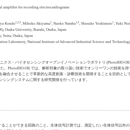
mplifier for recording electrocardiograms
1,2,3
1
1,3
1
aya Kondo
, Mihoko Akiyama
, Naoko Namba
, Shusuke Yoshimoto
, Yuki No
IR), Osaka University, Ibaraki, Osaka, Japan
, Suita, Osaka, Japan
on Laboratory, National Institute of Advanced Industrial Science and Technology 
クス・バイオセンシングオープンイノベーションラボラトリ (PhotoBIO
。PhotoBIO-OILでは、解析対象の取り扱い技術でオンリーワンの技術
を融合させることで革新的な高度創薬・診断技術を開発することを目的とし
ンシングシステムに関する研究開発を行っています。
することができる回路のこと。生体信号計測では、測定したい生体信号以外の