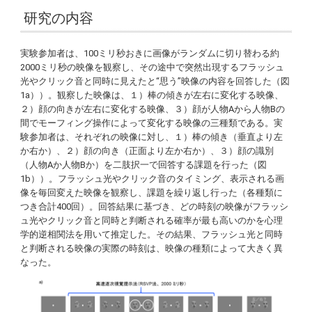
研究の内容
実験参加者は、100ミリ秒おきに画像がランダムに切り替わる約
2000ミリ秒の映像を観察し、その途中で突然出現するフラッシュ
光やクリック音と同時に見えたと“思う”映像の内容を回答した（図
1a））。観察した映像は、１）棒の傾きが左右に変化する映像、
２）顔の向きが左右に変化する映像、３）顔が人物Aから人物Bの
間でモーフィング操作によって変化する映像の三種類である。実
験参加者は、それぞれの映像に対し、１）棒の傾き（垂直より左
か右か）、２）顔の向き（正面より左か右か）、３）顔の識別
（人物Aか人物Bか）を二肢択一で回答する課題を行った（図
1b））。フラッシュ光やクリック音のタイミング、表示される画
像を毎回変えた映像を観察し、課題を繰り返し行った（各種類に
つき合計400回）。回答結果に基づき、どの時刻の映像がフラッシ
ュ光やクリック音と同時と判断される確率が最も高いのかを心理
学的逆相関法を用いて推定した。その結果、フラッシュ光と同時
と判断される映像の実際の時刻は、映像の種類によって大きく異
なった。