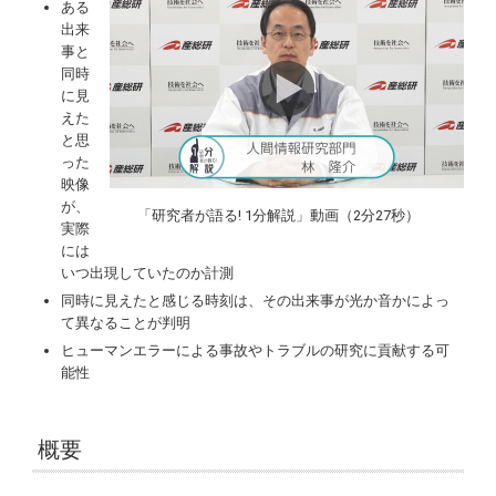
ある
出来
事と
同時
に見
えた
と思
った
映像
が、
「研究者が語る! 1分解説」動画（2分27秒）
実際
には
いつ出現していたのか計測
同時に見えたと感じる時刻は、その出来事が光か音かによっ
て異なることが判明
ヒューマンエラーによる事故やトラブルの研究に貢献する可
能性
概要