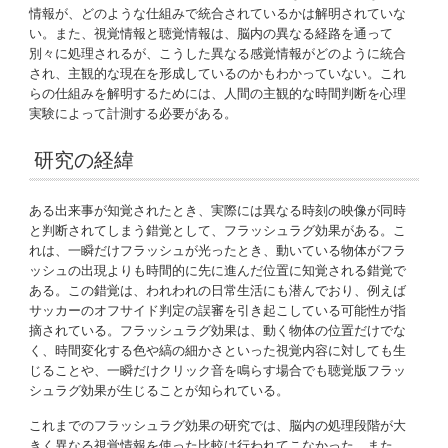
情報が、どのような仕組みで統合されているかは解明されていな
い。また、視覚情報と聴覚情報は、脳内の異なる経路を通って
別々に処理されるが、こうした異なる感覚情報がどのように統合
され、主観的な現在を形成しているのかもわかっていない。これ
らの仕組みを解明するためには、人間の主観的な時間判断を心理
実験によって計測する必要がある。
研究の経緯
ある出来事が知覚されたとき、実際には異なる時刻の映像が同時
と判断されてしまう錯覚として、フラッシュラグ効果がある。こ
れは、一瞬だけフラッシュが光ったとき、動いている物体がフラ
ッシュの出現よりも時間的に先に進んだ位置に知覚される錯覚で
ある。この錯覚は、われわれの日常生活にも潜んでおり、例えば
サッカーのオフサイド判定の誤審を引き起こしている可能性が指
摘されている。フラッシュラグ効果は、動く物体の位置だけでな
く、時間変化する色や縞の細かさといった視覚内容に対しても生
じることや、一瞬だけクリック音を鳴らす場合でも聴覚版フラッ
シュラグ効果が生じることが知られている。
これまでのフラッシュラグ効果の研究では、脳内の処理段階が大
きく異なる視覚情報を使った比較は行われてこなかった。また、