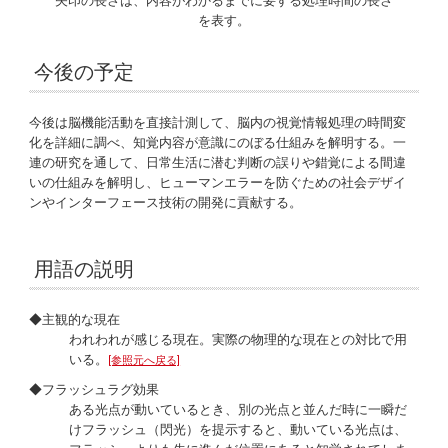
矢印の長さは、内容がわかるまでに要する処理時間の長さ
を表す。
今後の予定
今後は脳機能活動を直接計測して、脳内の視覚情報処理の時間変
化を詳細に調べ、知覚内容が意識にのぼる仕組みを解明する。一
連の研究を通して、日常生活に潜む判断の誤りや錯覚による間違
いの仕組みを解明し、ヒューマンエラーを防ぐための社会デザイ
ンやインターフェース技術の開発に貢献する。
用語の説明
◆主観的な現在
われわれが感じる現在。実際の物理的な現在との対比で用
いる。
[参照元へ戻る]
◆フラッシュラグ効果
ある光点が動いているとき、別の光点と並んだ時に一瞬だ
けフラッシュ（閃光）を提示すると、動いている光点は、