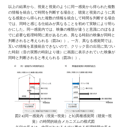
以上の結果から、視覚と視覚のように同一感覚から得られた複数
の情報を統合して時間を判断する場合と、聴覚と視覚のように異
なる感覚から得られた複数の情報を統合して時間を判断する場合
では、同時と感じる仕組みが異なることを初めて実験により明ら
かにした。同一感覚内では、映像の種類が違うと意識にのぼるま
でに必要な処理時間に差があるため、異なる時刻の映像が同時と
判断されると考えられる（図2a））。一方、異なる感覚間では、
互いの情報を直接統合できないので、クリック音の出現に気づい
た時刻（音の実際の時刻より後）に画面に表示されていた映像が
同時と判断されると考えられる（図2b））。
図2 a)同一感覚内（視覚―視覚）とb)異種感覚間（聴覚―視
覚）の時間的統合メカニズムの模式図