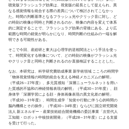
聴覚版フラッシュラグ効果は、視覚版の延長として捉えられ、異
なる感覚情報を統合する際の差異について検討されてこなかっ
た。時間の判断基準となるフラッシュ光やクリック音に対し、ど
の時刻の映像が同時と判断されるのか、映像の内容を変えて体系
的に測定することで、フラッシュラグ効果の背後にある、より広
範囲な時間の錯覚が明らかになり、時間判断の仕組みの一端を解
明できる可能性がある。
そこで今回、産総研と東大は心理学的逆相関法という手法を使っ
て、時間変化する映像について、どの時刻の映像がフラッシュ光
やクリック音と同時と判断されるのか直接検証することとした。
なお、本研究は、科学研究費助成事業 新学術領域 こころの時間学
「物体視覚情報の時間的統合を支える神経メカニズムの解明」
（平成26～27年度）、多元質感知「深層ニューラルネットを用い
た質感的不協和の神経情報表現の解明」（平成30～31年度）、顔
身体学「深層学習による顔・身体画像表現の異文化差の解明」
（平成30～31年度）、時間生成学「知覚や行動に伴う心的時間の
脳内機構とその操作」（平成30～34年度）ならびに国立研究開発
法人 新エネルギー・産業技術総合開発機構の委託事業「次世代人
工知能・ロボット中核技術開発」（平成28～31年度）による支援
を受けて行った。