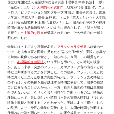
国立研究開発法人 産業技術総合研究所【理事長 中鉢 良治】（以下
「産総研」という）
人間情報研究部門
【研究部門長 佐藤 洋】ニュ
ーロリハビリテーション研究グループ 林 隆介 主任研究員は、国立
大学法人 東京大学【総長 五神 真】（以下「東大」という）大学院
人文社会系研究科 村上 郁也 教授とともに、脳内の処理経路や処理
時間が異なる感覚情報が、どのように統合されて、「我々が感じ
る現在」＝
主観的な現在
が構築されるのか、その仕組みの一端を
明らかにした。
錯覚にはさまざまな種類がある。
フラッシュラグ効果
も錯覚の一
つで、ある出来事と同時に見えたと“思った”映像が、実際には異な
る時刻の映像である錯覚として知られる。今回、この錯覚をヒン
トに、
心理学的逆相関法
という手法を用いて、どの時刻の映像
が、ある出来事（突然のフラッシュ光やクリック音の出現）と同
時だと判断されるのかを計測した。その結果、フラッシュ光と同
時に見えたと思った映像の実際の時刻と、フラッシュ光の時刻と
のずれは、その映像を脳が処理する時間に依存して、映像の種類
ごとに異なることがわかった。一方、視覚と聴覚の情報は直接統
合できないため、クリック音と同時だと判断されるのは、映像の
種類によらず、音に気付いた時刻（＝音の実際の時刻より後）の
映像を同時と判断することがわかった。実験によって得たこれら
の発見により、身近な錯覚の背後にある、人間が時間を判断する
仕組みの一端が明らかになった。この研究成果は、ヒューマンエ