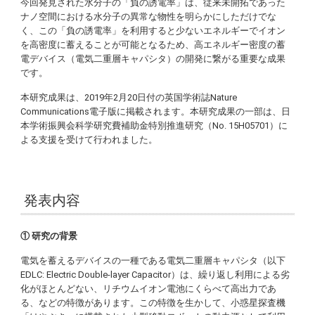
今回発見された水分子の「負の誘電率」は、従来未開拓であった
ナノ空間における水分子の異常な物性を明らかにしただけでな
く、この「負の誘電率」を利用すると少ないエネルギーでイオン
を高密度に蓄えることが可能となるため、高エネルギー密度の蓄
電デバイス（電気二重層キャパシタ）の開発に繋がる重要な成果
です。
本研究成果は、2019年2月20日付の英国学術誌
Nature
Communications
電子版に掲載されます。本研究成果の一部は、日
本学術振興会科学研究費補助金特別推進研究（No. 15H05701）に
よる支援を受けて行われました。
発表内容
① 研究の背景
電気を蓄えるデバイスの一種である電気二重層キャパシタ（以下
EDLC:
Electric Double-layer Capacitor
）は、繰り返し利用による劣
化がほとんどない、リチウムイオン電池にくらべて高出力であ
る、などの特徴があります。この特徴を生かして、小惑星探査機