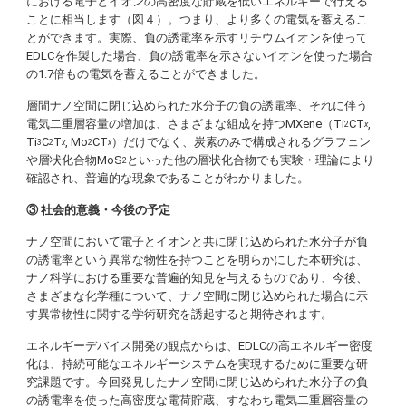
における電子とイオンの高密度な貯蔵を低いエネルギーで行える
ことに相当します（図４）。つまり、より多くの電気を蓄えるこ
とができます。実際、負の誘電率を示すリチウムイオンを使って
EDLCを作製した場合、負の誘電率を示さないイオンを使った場合
の1.7倍もの電気を蓄えることができました。
層間ナノ空間に閉じ込められた水分子の負の誘電率、それに伴う
電気二重層容量の増加は、さまざまな組成を持つMXene（Ti
CT
,
2
x
Ti
C
T
, Mo
CT
）だけでなく、炭素のみで構成されるグラフェン
3
2
x
2
x
や層状化合物MoS
といった他の層状化合物でも実験・理論により
2
確認され、普遍的な現象であることがわかりました。
③ 社会的意義・今後の予定
ナノ空間において電子とイオンと共に閉じ込められた水分子が負
の誘電率という異常な物性を持つことを明らかにした本研究は、
ナノ科学における重要な普遍的知見を与えるものであり、今後、
さまざまな化学種について、ナノ空間に閉じ込められた場合に示
す異常物性に関する学術研究を誘起すると期待されます。
エネルギーデバイス開発の観点からは、EDLCの高エネルギー密度
化は、持続可能なエネルギーシステムを実現するために重要な研
究課題です。今回発見したナノ空間に閉じ込められた水分子の負
の誘電率を使った高密度な電荷貯蔵、すなわち電気二重層容量の