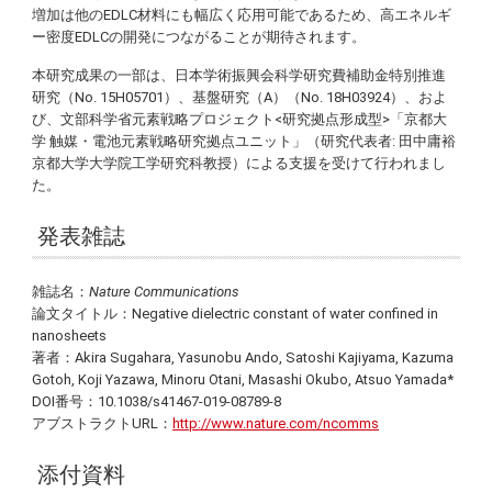
増加は他のEDLC材料にも幅広く応用可能であるため、高エネルギ
ー密度EDLCの開発につながることが期待されます。
本研究成果の一部は、日本学術振興会科学研究費補助金特別推進
研究（No. 15H05701）、基盤研究（A）（No. 18H03924）、およ
び、文部科学省元素戦略プロジェクト<研究拠点形成型>「京都大
学 触媒・電池元素戦略研究拠点ユニット」（研究代表者: 田中庸裕
京都大学大学院工学研究科教授）による支援を受けて行われまし
た。
発表雑誌
雑誌名：
Nature Communications
論文タイトル：
Negative dielectric constant of water confined in
nanosheets
著者：
Akira Sugahara, Yasunobu Ando, Satoshi Kajiyama, Kazuma
Gotoh, Koji Yazawa, Minoru Otani, Masashi Okubo, Atsuo Yamada
*
DOI番号：10.1038/s41467-019-08789-8
アブストラクトURL：
http://www.nature.com/ncomms
添付資料