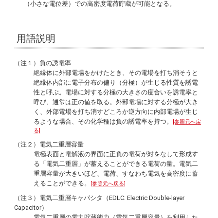
（小さな電位差）での高密度電荷貯蔵が可能となる。
用語説明
（注１）負の誘電率
絶縁体に外部電場をかけたとき、その電場を打ち消そうと
絶縁体内部に電子分布の偏り（分極）が生じる性質を誘電
性と呼ぶ。電場に対する分極の大きさの度合いを誘電率と
呼び、通常は正の値を取る。外部電場に対する分極が大き
く、外部電場を打ち消すどころか逆方向に内部電場が生じ
るような場合、その化学種は負の誘電率を持つ。
[参照元へ戻
る]
（注２）電気二重層容量
電極表面と電解液の界面に正負の電荷が対をなして形成す
る「電気二重層」が蓄えることができる電荷の量。電気二
重層容量が大きいほど、電荷、すなわち電気を高密度に蓄
えることができる。
[参照元へ戻る]
（注３）電気二重層キャパシタ（EDLC: Electric Double-layer
Capacitor）
電気二重層の電力貯蔵能力（電気二重層容量）を利用した