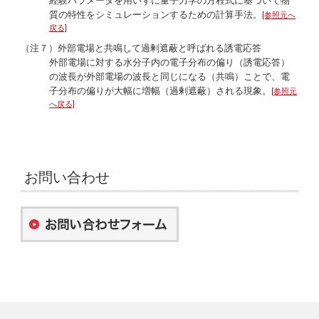
経験パラメータを用いずに量子力学の方程式に基づいて物
質の特性をシミュレーションするための計算手法。
[参照元へ
戻る]
（注７）外部電場と共鳴して過剰遮蔽と呼ばれる誘電応答
外部電場に対する水分子内の電子分布の偏り（誘電応答）
の波長が外部電場の波長と同じになる（共鳴）ことで、電
子分布の偏りが大幅に増幅（過剰遮蔽）される現象。
[参照元
へ戻る]
お問い合わせ