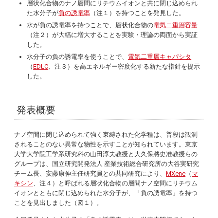
層状化合物のナノ層間にリチウムイオンと共に閉じ込められ
た水分子が
負の誘電率
（注１）を持つことを発見した。
水が負の誘電率を持つことで、層状化合物の
電気二重層容量
（注２）が大幅に増大することを実験・理論の両面から実証
した。
水分子の負の誘電率を使うことで、
電気二重層キャパシタ
（
EDLC
、注３）を高エネルギー密度化する新たな指針を提示
した。
発表概要
ナノ空間に閉じ込められて強く束縛された化学種は、普段は観測
されることのない異常な物性を示すことが知られています。東京
大学大学院工学系研究科の山田淳夫教授と大久保將史准教授らの
グループは、国立研究開発法人 産業技術総合研究所の大谷実研究
チーム長、安藤康伸主任研究員との共同研究により、
MXene
（
マ
キシン
、注４）と呼ばれる層状化合物の層間ナノ空間にリチウム
イオンとともに閉じ込められた水分子が、「負の誘電率」を持つ
ことを見出しました（図１）。