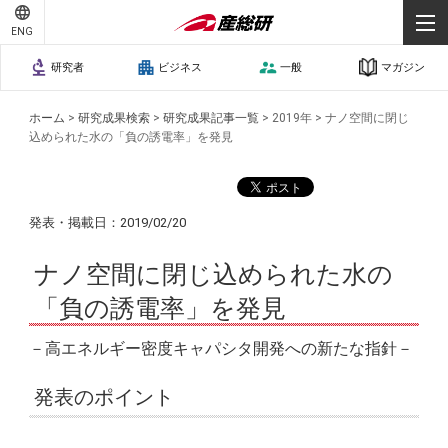
ENG
研究者
ビジネス
一般
マガジン
ホーム
>
研究成果検索
>
研究成果記事一覧
>
2019年
>
ナノ空間に閉じ
込められた水の「負の誘電率」を発見
発表・掲載日：2019/02/20
ナノ空間に閉じ込められた水の
「負の誘電率」を発見
－高エネルギー密度キャパシタ開発への新たな指針－
発表のポイント