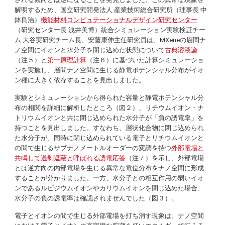
解明するため、国立研究開発法人 産業技術総合研究所（理事長 中
鉢良治）
機能材料コンピュテーショナルデザイン研究センター
（研究センター長 浅井美博）統合シミュレーション実験検証チー
ム 大谷実研究チーム長、安藤康伸主任研究員は、MXeneの層間ナ
ノ空間にイオンと水分子を閉じ込めた状態について
古典溶液論
（注５）と
第一原理計算
（注６）に基づいた計算シミュレーショ
ンを実施し、層間ナノ空間に生じる静電ポテンシャル分布がイオ
ン種に大きく依存することを見出しました。
実験とシミュレーションから得られた容量と静電ポテンシャル分
布の相関を詳細に解析したところ（図２）、リチウムイオン・ナ
トリウムイオンと共に閉じ込められた水分子が「負の誘電率」を
持つことを見出しました。すなわち、層状化合物に閉じ込められ
た水分子が、同時に閉じ込められている電子とリチウムイオンと
の間で生じるサブナノメートルオーダーの変調を持つ
外部電場と
共鳴して過剰遮蔽と呼ばれる誘電応答
（注７）を示し、外部電場
とは逆方向の内部電場を生じる異常な電位分布をナノ空間に形成
することが分かりました。一方、水分子との相互作用の弱いイオ
ンであるルビジウムイオンやカリウムイオンを閉じ込めた場合、
水分子の負の誘電率は確認されませんでした（図３）。
電子とイオンの間で生じる外部電場を打ち消す現象は、ナノ空間