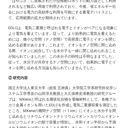
「はやぶさ」に搭載された小型移動ロボットの動力源として利用
されるなど幅広い用途で利用されており、今後、省エネルギー社
会における電力の高効率な利用を可能にする蓄電デバイスとし
て、応用範囲の拡大が期待されています。
EDLCは、電気二重層と呼ばれる電子とイオンがペアになる現象に
より電気を蓄えています。従って、より効率的に電気を蓄えるた
めには、微小な空間（ナノ空間）で高密度に電子とイオンを閉じ
込める必要があります。これまで、イオンをナノ空間に閉じ込め
る際、イオンに結合している水分子も一緒に閉じ込められること
が知られていましたが、この水分子の特性は不明なままでした。
従って、水分子が共存するナノ空間において、効果的に電子とイ
オンを閉じ込める方法論も知られていませんでした。
② 研究内容
国立大学法人東京大学（総長 五神真）大学院工学系研究科化学シ
ステム工学専攻の山田淳夫教授と大久保將史准教授の研究グルー
プは、MXeneと呼ばれる層状化合物を電極材料として、各種アル
カリ金属イオンを用いたEDLCを作成し電気二重層容量を測定した
ところ、MXeneの層間ナノ空間（< 1 nm）にイオンと水分子を閉
じ込めるとリチウムイオン > ナトリウムイオン > カリウムイオン >
ルビジウムイオンの順で容量が増加し、水和イオン半径から予測
される傾向とは逆になることを発見しました。この異常な現象を