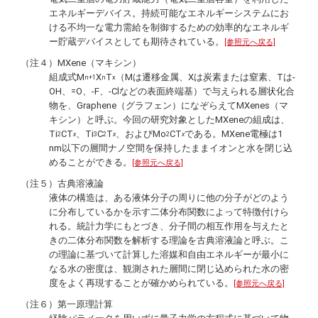
エネルギーデバイス。持続可能なエネルギーシステムにお
ける不均一な電力需給を制御するための効率的なエネルギ
ー貯蔵デバイスとしても期待されている。
[参照元へ戻る]
（注４）MXene（マキシン）
組成式M
X
T
（Mは遷移金属、Xは炭素または窒素、Tは-
n+1
n
x
OH、=O、-F、-Clなどの表面終端基）で与えられる層状化合
物を、Graphene（グラフェン）になぞらえてMXenes（マ
キシン）と呼ぶ。今回の研究対象としたMXeneの組成は、
Ti
CT
、Ti
C
T
、およびMo
CT
である。MXene電極は1
2
x
3
2
x
2
x
nm以下の層間ナノ空間を保持したままイオンと水を閉じ込
めることができる。
[参照元へ戻る]
（注５）古典溶液論
液体の構造は、ある液体分子の周りに他の分子がどのよう
に分布しているかを示す二体分布関数によって特徴付けら
れる。統計力学にもとづき、分子間の相互作用を与えたと
きの二体分布関数を解析する理論を古典溶液論と呼ぶ。こ
の理論に基づいて計算した溶媒和自由エネルギーが最小に
なる水の密度は、観測された層間に閉じ込められた水の密
度をよく再現することが確かめられている。
[参照元へ戻る]
（注６）第一原理計算