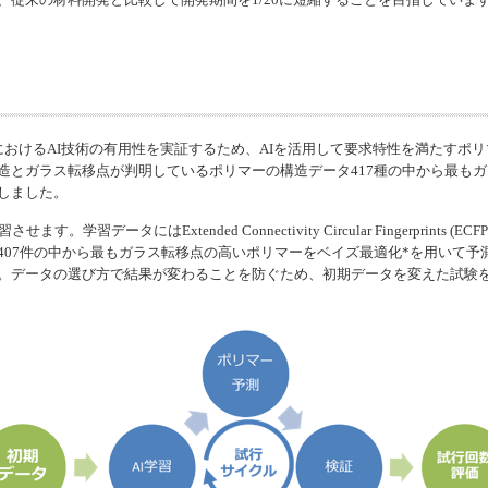
におけるAI技術の有用性を実証するため、AIを活用して要求特性を満たすポ
造とガラス転移点が判明しているポリマーの構造データ417種の中から最もガ
しました。
学習させます。学習データには
Extended Connectivity Circular Fingerprints
(EC
407件の中から最もガラス転移点の高いポリマーをベイズ最適化*を用いて予
。データの選び方で結果が変わることを防ぐため、初期データを変えた試験を