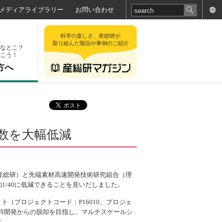
メディアライブラリー
お問い合わせ
科学の楽しさ、産総研が
取り組んだ製品や事例のご紹介
なとこ？
こう！
方へ
数を大幅低減
、産総研）と先端素材高速開発技術研究組合（理
1/40に低減できることを見いだしました。
（プロジェクトコード：P16010、プロジェ
材料開発からの脱却を目指し、マルチスケールシ
す。