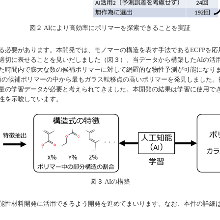
図２ AIにより高効率にポリマーを探索できることを実証
する必要があります。本開発では、モノマーの構造を表す手法であるECFPを
切に表せることを見いだしました（図３）。当データから構築したAIの活用
た時間内で膨大な数の候補ポリマーに対して網羅的な物性予測が可能になりま
0種類の候補ポリマーの中から最もガラス転移点の高いポリマーを発見しました
大量の学習データが必要と考えられてきました。本開発の結果は学習に使用で
能性を示唆しています。
図３ AIの構築
性材料開発に活用できるよう開発を進めてまいります。なお、本件の詳細は、11月