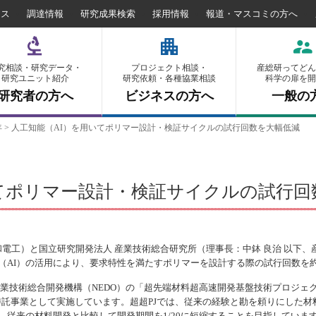
セス
調達情報
研究成果検索
採用情報
報道・マスコミの方へ
究相談・研究データ・
プロジェクト相談・
産総研ってどん
研究ユニット紹介
研究依頼・各種協業相談
科学の扉を開
研究者の方へ
ビジネスの方へ
一般の
年
>
人工知能（AI）を用いてポリマー設計・検証サイクルの試行回数を大幅低減
いてポリマー設計・検証サイクルの試行回
和電工）と国立研究開発法人 産業技術総合研究所（理事長：中鉢 良治 以下
知能（AI）の活用により、要求特性を満たすポリマーを設計する際の試行回数を約
業技術総合開発機構（NEDO）の「超先端材料超高速開発基盤技術プロジェクト
の委託事業として実施しています。超超PJでは、従来の経験と勘を頼りにした
、従来の材料開発と比較して開発期間を1/20に短縮することを目指していま