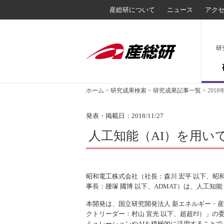
産総研について
ニュース
アク
研
ホーム
>
研究成果検索
>
研究成果記事一覧
>
2018
発表・掲載日：2018/11/27
人工知能（AI）を用
昭和電工株式会社（社長：森川 宏平 以下、昭
事長：腰塚 國博 以下、ADMAT）は、人工
本開発は、国立研究開発法人 新エネルギー・産
クトリーダー：村山 宣光 以下、超超PJ）」
ミュレーションやAIを積極的に活用することで