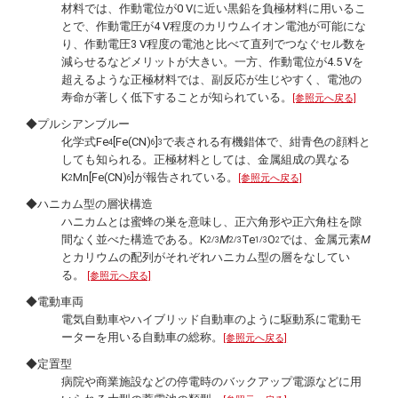
材料では、作動電位が0 Vに近い黒鉛を負極材料に用いるこ
とで、作動電圧が4 V程度のカリウムイオン電池が可能にな
り、作動電圧3 V程度の電池と比べて直列でつなぐセル数を
減らせるなどメリットが大きい。一方、作動電位が4.5 Vを
超えるような正極材料では、副反応が生じやすく、電池の
寿命が著しく低下することが知られている。
[参照元へ戻る]
◆プルシアンブルー
化学式Fe
[Fe(CN)
]
で表される有機錯体で、紺青色の顔料と
4
6
3
しても知られる。正極材料としては、金属組成の異なる
K
Mn[Fe(CN)
]が報告されている。
[参照元へ戻る]
2
6
◆ハニカム型の層状構造
ハニカムとは蜜蜂の巣を意味し、正六角形や正六角柱を隙
間なく並べた構造である。K
M
Te
O
では、金属元素
M
2/3
2/3
1/3
2
とカリウムの配列がそれぞれハニカム型の層をなしてい
る。
[参照元へ戻る]
◆電動車両
電気自動車やハイブリッド自動車のように駆動系に電動モ
ーターを用いる自動車の総称。
[参照元へ戻る]
◆定置型
病院や商業施設などの停電時のバックアップ電源などに用