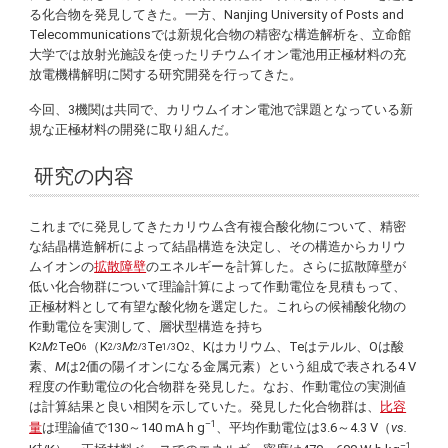
る化合物を発見してきた。一方、
Nanjing University of Posts and
Telecommunications
では新規化合物の精密な構造解析を、立命館
大学では放射光施設を使ったリチウムイオン電池用正極材料の充
放電機構解明に関する研究開発を行ってきた。
今回、3機関は共同で、カリウムイオン電池で課題となっている新
規な正極材料の開発に取り組んだ。
研究の内容
これまでに発見してきたカリウム含有複合酸化物について、精密
な結晶構造解析によって結晶構造を決定し、その構造からカリウ
ムイオンの
拡散障壁
のエネルギーを計算した。さらに拡散障壁が
低い化合物群について理論計算によって作動電位を見積もって、
正極材料として有望な酸化物を選定した。これらの候補酸化物の
作動電位を実測して、層状型構造を持ち
K
M
TeO
（K
M
Te
O
、Kはカリウム、Teはテルル、Oは酸
2
2
6
2/3
2/3
1/3
2
素、
M
は2価の陽イオンになる金属元素）という組成で表される4 V
程度の作動電位の化合物群を発見した。なお、作動電位の実測値
は計算結果と良い相関を示していた。発見した化合物群は、
比容
–1
量
は理論値で130～140 mA h g
、平均作動電位は3.6～4.3 V（
vs.
+
–1