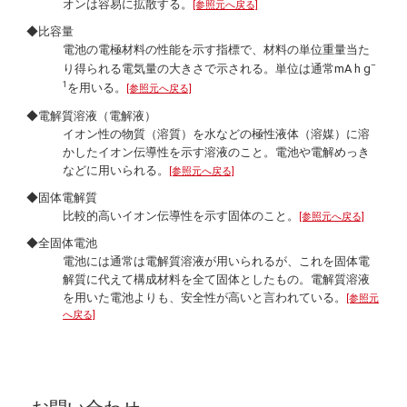
オンは容易に拡散する。
[参照元へ戻る]
◆比容量
電池の電極材料の性能を示す指標で、材料の単位重量当た
–
り得られる電気量の大きさで示される。単位は通常mA h g
1
を用いる。
[参照元へ戻る]
◆電解質溶液（電解液）
イオン性の物質（溶質）を水などの極性液体（溶媒）に溶
かしたイオン伝導性を示す溶液のこと。電池や電解めっき
などに用いられる。
[参照元へ戻る]
◆固体電解質
比較的高いイオン伝導性を示す固体のこと。
[参照元へ戻る]
◆全固体電池
電池には通常は電解質溶液が用いられるが、これを固体電
解質に代えて構成材料を全て固体としたもの。電解質溶液
を用いた電池よりも、安全性が高いと言われている。
[参照元
へ戻る]