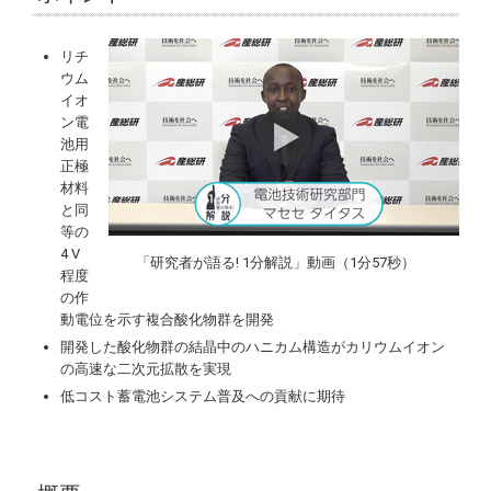
リチ
ウム
イオ
ン電
池用
正極
材料
と同
等の
4 V
「研究者が語る! 1分解説」動画（1分57秒）
程度
の作
動電位を示す複合酸化物群を開発
開発した酸化物群の結晶中のハニカム構造がカリウムイオン
の高速な二次元拡散を実現
低コスト蓄電池システム普及への貢献に期待