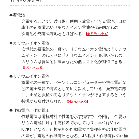
◆蓄電池
充電することで、繰り返し使用（放電）できる電池。自動
車用の鉛蓄電池やリチウムイオン電池が代表的なもの。二
次電池や充電式電池とも呼ばれる。
[参照元へ戻る]
◆カリウムイオン電池
次世代の蓄電池の一種で、リチウムイオン電池の「リチウ
ムイオン」の代わりに「カリウムイオン」を用いたもの。
カリウムは資源的に豊富なため低コスト化が期待できる。
[参照元へ戻る]
◆リチウムイオン電池
蓄電池の一種で、パーソナルコンピューターや携帯電話な
どの電子機器の電源として広く普及している。充放電の際
に、正極と負極の間をリチウムイオンが行き来するという
特徴から名付けられた。
[参照元へ戻る]
◆作動電位、作動電圧
作動電位は電極材料の性能を示す指標で、今回は、金属カ
リウム電極に対する電位差で示しており、単位はV（
vs.
+
K
/K）となる。正極材料の作動電位と負極材料の作動電位
の差が、電池の作動電圧となる。4 V程度の作動電位の正極