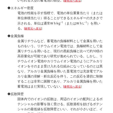
いられる大型の蓄電池の類型。
[参照元へ戻る]
◆エネルギー密度
電池の性能を示す指標で、電池の単位重量当たり（または
単位体積当たり）得ることができるエネルギーの大きさで
–1
–1
示される。単位は通常W h kg
（またはW h L
）を用い
る。
[参照元へ戻る]
◆金属負極
金属リチウムなど、蓄電池の負極材料として金属を用いた
ものをいう。リチウムイオン電池では、負極材料として金
属リチウムを用いると、現行の黒鉛負極と比べて約10倍の
高容量化が可能であり研究が進められている。しかし、リ
チウムイオン電池やカリウムイオン電池のようにアルカリ
イオンをそのまま受け入れる仕組みになっているのとは異
なり、アルカリ金属負極を用いた畜電池では充放電でアル
カリ金属の溶解・析出反応を伴う。この反応を適切に制御
することは非常に困難であり、アルカリ金属負極を用いた
蓄電池はまだ実現していない。
[参照元へ戻る]
◆拡散障壁
固体内でのイオンの拡散は、周辺のイオンの配列によるポ
テンシャルの影響を強く受ける。拡散過程を妨げるポテン
シャルの最低値を拡散障壁といい、それが小さいほど、イ