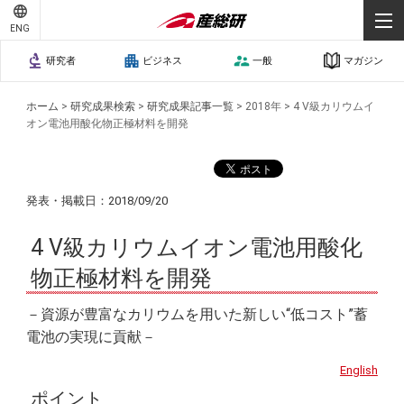
ENG
研究者
ビジネス
一般
マガジン
ホーム
>
研究成果検索
>
研究成果記事一覧
>
2018年
>
4 V級カリウムイ
オン電池用酸化物正極材料を開発
発表・掲載日：2018/09/20
4 V級カリウムイオン電池用酸化
物正極材料を開発
－資源が豊富なカリウムを用いた新しい“低コスト”蓄
電池の実現に貢献－
English
ポイント