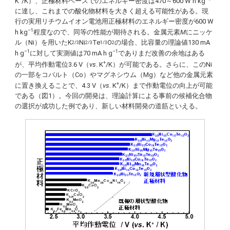
K
/K）、正極材料ベースでのエネルギー密度は470～600 W h kg
に達し、これまでの酸化物材料を大きく超える可能性がある。現
行の実用リチウムイオン電池用正極材料のエネルギー密度が600 W
–1
h kg
程度なので、同等の性能が期待される。金属元素
M
にニッケ
ル（Ni）を用いたK
Ni
Te
O
の場合、比容量の理論値130 mA
2/3
2/3
1/3
2
–1
–1
h g
に対して実測値は70 mA h g
でありまだ改善の余地はある
+
が、平均作動電位3.6 V（
vs
. K
/K）が可能である。さらに、このNi
の一部をコバルト（Co）やマグネシウム（Mg）など他の金属元素
+
に置き換えることで、4.3 V（
vs
. K
/K）まで作動電位の向上が可能
である（図1）。今回の開発は、理論計算による事前の候補化合物
の選択が成功した例であり、新しい材料開発の道筋といえる。