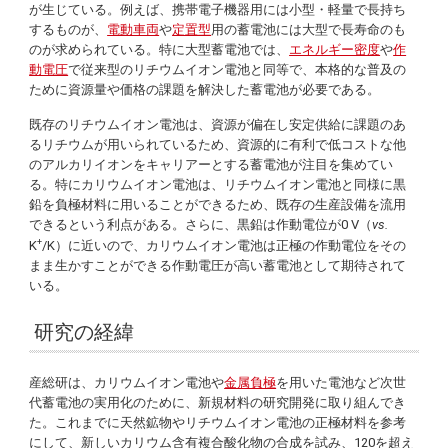
が生じている。例えば、携帯電子機器用には小型・軽量で長持ち
するものが、
電動車両
や
定置型
用の蓄電池には大型で長寿命のも
のが求められている。特に大型蓄電池では、
エネルギー密度
や
作
動電圧
で従来型のリチウムイオン電池と同等で、本格的な普及の
ために資源量や価格の課題を解決した蓄電池が必要である。
既存のリチウムイオン電池は、資源が偏在し安定供給に課題のあ
るリチウムが用いられているため、資源的に有利で低コストな他
のアルカリイオンをキャリアーとする蓄電池が注目を集めてい
る。特にカリウムイオン電池は、リチウムイオン電池と同様に黒
鉛を負極材料に用いることができるため、既存の生産設備を流用
できるという利点がある。さらに、黒鉛は作動電位が0 V（
vs.
+
K
/K）に近いので、カリウムイオン電池は正極の作動電位をその
まま生かすことができる作動電圧が高い蓄電池として期待されて
いる。
研究の経緯
産総研は、カリウムイオン電池や
金属負極
を用いた電池など次世
代蓄電池の実用化のために、新規材料の研究開発に取り組んでき
た。これまでに天然鉱物やリチウムイオン電池の正極材料を参考
にして、新しいカリウム含有複合酸化物の合成を試み、120を超え