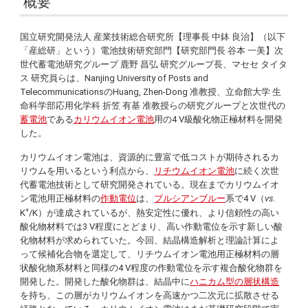
概要
国立研究開発法人 産業技術総合研究所【理事長 中鉢 良治】（以下
「産総研」という）電池技術研究部門【研究部門長 谷本 一美】次
世代蓄電池研究グループ 鹿野 昌弘 研究グループ長、マセセ タイタ
ス 研究員らは、
Nanjing University of Posts and
Telecommunications
の
Huang, Zhen-Dong
准教授、立命館大学 生
命科学部応用化学科 折笠 有基 准教授らの研究グループと次世代の
蓄電池
である
カリウムイオン電池
用の4 V級酸化物正極材料を開発
した。
カリウムイオン電池は、資源的に豊富で低コストが期待されるカ
リウムを用いるという利点から、
リチウムイオン電池
に続く次世
代蓄電池技術として研究開発されている。現在までカリウムイオ
ン電池用正極材料の
作動電位
は、
プルシアンブルー
系で4 V（
vs.
+
K
/K）が達成されているが、熱安定性に優れ、より信頼性の高い
酸化物材料では3 V程度にとどまり、高い作動電位を示す新しい酸
化物材料が求められていた。今回、結晶構造解析と理論計算によ
って候補化合物を選定して、リチウムイオン電池用正極材料の層
状酸化物系材料と同様の4 V程度の作動電位を示す複合酸化物群を
開発した。開発した酸化物群は、結晶中に
ハニカム型の層状構造
を持ち、この層がカリウムイオンを高速かつ二次元に拡散させる