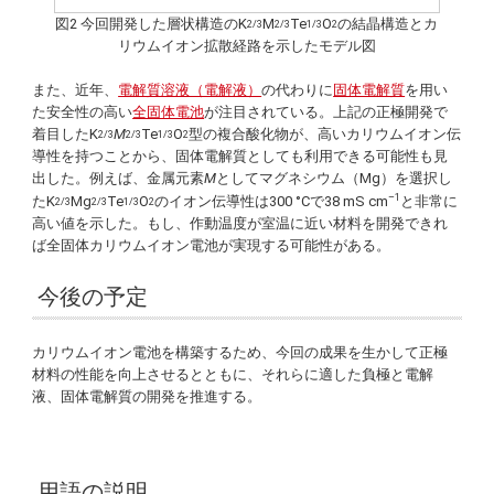
図2 今回開発した層状構造のK
M
Te
O
の結晶構造とカ
2/3
2/3
1/3
2
リウムイオン拡散経路を示したモデル図
また、近年、
電解質溶液（電解液）
の代わりに
固体電解質
を用い
た安全性の高い
全固体電池
が注目されている。上記の正極開発で
着目したK
M
Te
O
型の複合酸化物が、高いカリウムイオン伝
2/3
2/3
1/3
2
導性を持つことから、固体電解質としても利用できる可能性も見
出した。例えば、金属元素
M
としてマグネシウム（Mg）を選択し
–1
たK
Mg
Te
O
のイオン伝導性は300 °Cで38 mS cm
と非常に
2/3
2/3
1/3
2
高い値を示した。もし、作動温度が室温に近い材料を開発できれ
ば全固体カリウムイオン電池が実現する可能性がある。
今後の予定
カリウムイオン電池を構築するため、今回の成果を生かして正極
材料の性能を向上させるとともに、それらに適した負極と電解
液、固体電解質の開発を推進する。
用語の説明