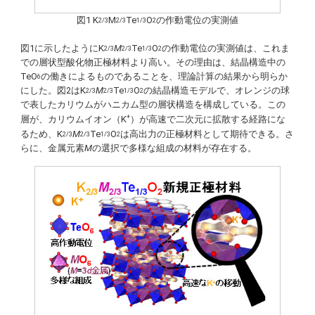
図1 K
M
Te
O
の作動電位の実測値
2/3
2/3
1/3
2
図1に示したようにK
M
Te
O
の作動電位の実測値は、これま
2/3
2/3
1/3
2
での層状型酸化物正極材料より高い。その理由は、結晶構造中の
TeO
の働きによるものであることを、理論計算の結果から明らか
6
にした。図2はK
M
Te
O
の結晶構造モデルで、オレンジの球
2/3
2/3
1/3
2
で表したカリウムがハニカム型の層状構造を構成している。この
+
層が、カリウムイオン（K
）が高速で二次元に拡散する経路にな
るため、K
M
Te
O
は高出力の正極材料として期待できる。さ
2/3
2/3
1/3
2
らに、金属元素
M
の選択で多様な組成の材料が存在する。