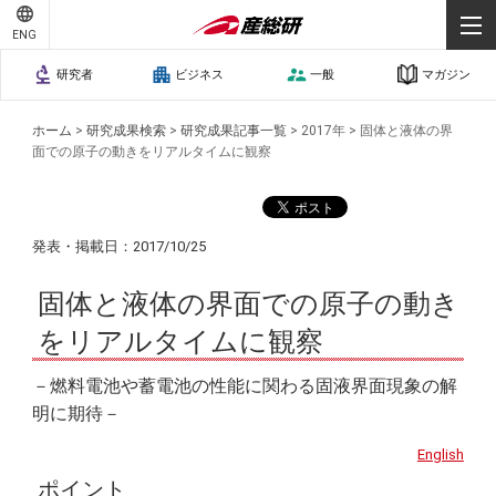
ENG
研究者
ビジネス
一般
マガジン
ホーム
>
研究成果検索
>
研究成果記事一覧
>
2017年
>
固体と液体の界
面での原子の動きをリアルタイムに観察
発表・掲載日：2017/10/25
固体と液体の界面での原子の動き
をリアルタイムに観察
－燃料電池や蓄電池の性能に関わる固液界面現象の解
明に期待－
English
ポイント