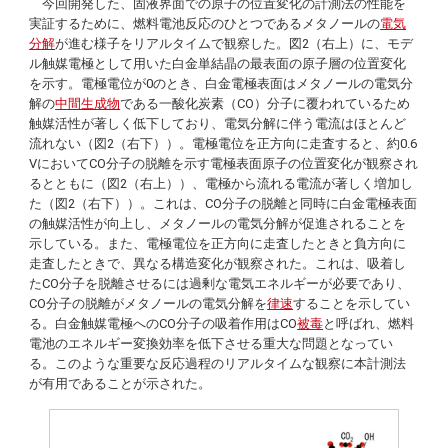
今回開発した、固液界面での原子の位置変化の計測法の性能を
実証するために、燃料電池反応のひとつであるメタノールの
電気
分解
が進む様子をリアルタイムで観察した。図2（右上）に、モデ
ル触媒電極として用いた白金単結晶の最表面の原子層の位置変化
を示す。電極電位が0のとき、白金電極表面はメタノールの電気分
解の
中間生成物
である一酸化炭素（CO）分子に覆われているため
触媒活性が著しく低下しており、電気分解に伴う電流はほとんど
流れない（図2（右下））。電極電位を正方向に走査すると、約0.6
VにおいてCO分子の脱離を示す電極表面原子の位置変化が観察され
るとともに（図2（右上））、電極から流れる電流が著しく増加し
た（図2（右下））。これは、CO分子の脱離と同時に白金電極表面
の触媒活性が向上し、メタノールの電気分解が促進されることを
示している。また、電極電位を正方向に走査したときと負方向に
走査したときで、異なる構造変化が観察された。これは、吸着し
たCO分子を脱離させるには過剰な電気エネルギーが必要であり、
CO分子の脱離がメタノールの電気分解を
律速
することを示してい
る。白金触媒電極へのCO分子の吸着作用はCO
被毒
と呼ばれ、燃料
電池のエネルギー変換効率を低下させる重大な問題となってい
る。このような重要な反応過程のリアルタイムな観察に本計測法
が有用であることが示された。