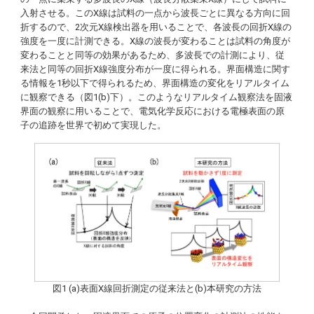
入射させる。このX線は試料の一点から波長ごとに異なる方向に回
折するので、2次元X線検出器を用いることで、各波長の回折X線の
強度を一度に計測できる。X線の波長が変わることは試料の角度が
変わることと同等の効果があるため、多波長での計測により、従
来法と同等の回折X線強度分布が一度に得られる。界面構造に関す
る情報を1秒以下で得られるため、界面構造の変化をリアルタイム
に観察できる（図1(b)下）。このようなリアルタイム観察法を固液
界面の観察に用いることで、電気化学反応における電極表面の原
子の追跡を世界で初めて実現した。
図1 (a)表面X線回折測定の従来法と(b)本研究の方法