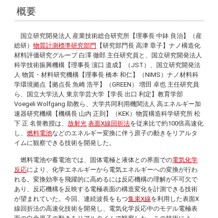
概要
国立研究開発法人 産業技術総合研究所【理事長 中鉢 良治】（産
総研）
物質計測標準研究部門
【研究部門長 高津 章子】ナノ構造化
材料評価研究グループ 白澤 徹郎 主任研究員と、国立研究開発法人
科学技術振興機構【理事長 濵口 道成】（JST）、国立研究開発法
人 物質・材料研究機構【理事長 橋本 和仁】（NIMS）ナノ材料科
学環境拠点【拠点長 魚崎 浩平】（GREEN） 増田 卓也 主任研究員
ら、国立大学法人 東京学芸大学【学長 出口 利定】教育学部
Voegeli Wolfgang
助教ら、大学共同利用機関法人 高エネルギー加
速器研究機構【機構長 山内 正則】（KEK）物質構造科学研究所 松
下 正 名誉教授は、
放射光
表面X線回折法
を従来比で約100倍高速化
し、
燃料電池
などのエネルギー変換に伴う原子の動きをリアルタ
イムに観察できる技術を開発した。
燃料電池や蓄電池では、固体電極と液体との界面での
電気化学
反応
により、化学エネルギーから電気エネルギーへの変換が行わ
れる。変換効率を飛躍的に高めるには反応機構の理解が不可欠で
あり、反応機構を反映する電極表面の構造変化を計測できる技術
が望まれていた。今回、連続波長をもつ
集束X線
を利用した表面X
線回折法の高速化技術を開発し、電気化学反応中のモデル電極表