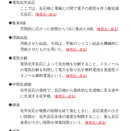
◆電気化学反応
ここでは、反応物と電極との間で電子の授受を伴う酸化還
元反応。
[参照元へ戻る]
◆集束X線
空間的に広がった状態から1点に集めたX線。
[参照元へ戻る]
◆湾曲結晶
湾曲させた結晶。今回は、平板のシリコン結晶を機械的に
湾曲させたものを用いた。
[参照元へ戻る]
◆電気分解
電気化学反応によって化合物を分解すること。メタノール
の電気分解を利用して電力を取り出す燃料電池を直接型メ
タノール燃料電池という。
[参照元へ戻る]
◆中間生成物
化学反応の過程で、反応物から最終的な生成物に至る途中
に生成する化学種。
[参照元へ戻る]
◆律速
化学反応が複数の段階を経て進むときに、反応速度の小さ
い段階が、化学反応全体の速度を制限すること。最も反応
速度が小さい段階を律速段階という。
[参照元へ戻る]