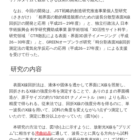
なお、今回の開発は、JST戦略的創造研究推進事業個人型研究
（さきがけ） 「相界面の動的構造観察のための波長分散型表面X線
回折計の開発と応用（平成25～29年度）」と、独立行政法人 日本
学術振興会 科学研究費助成事業 新学術領域「3D活性サイト科学」
研究領域 「CTR散乱による表面・界面3D原子イメージング（平成
26～30年度）」と、GREENオープンラボ研究「時分割表面X線回折
測定法の電気化学反応への応用（平成26～27年度）」による支援
を受けて行った。
研究の内容
表面X線回折法は、液体や固体を透かして界面にX線を照射し、
回折されるX線の強度分布を測定することで、ありのままの界面構
造が、原子サイズの約1/10の0.01 ナノメートル（nm）よりも高い
精度で得られる。従来法では、回折X線の強度分布を得るのに、単
一波長のX線を用いて、試料の角度を変えながら1点ずつ測定して
いたので、測定に数分以上かかっていた（図1(a)）。
本研究の方法では、図1(b)上に示すように、放射光X線を"プリズ
ム"に相当する
湾曲結晶
に通して、波長ごとに異なる方向から試料
の一点に集束する多波長のX線（波長分散集束X線）にして試料に