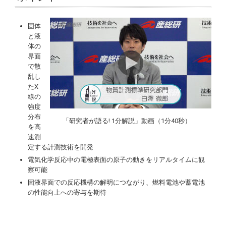
固体
と液
体の
界面
で散
乱し
たX
線の
強度
分布
「研究者が語る! 1分解説」動画（1分40秒）
を高
速測
定する計測技術を開発
電気化学反応中の電極表面の原子の動きをリアルタイムに観
察可能
固液界面での反応機構の解明につながり、燃料電池や蓄電池
の性能向上への寄与を期待