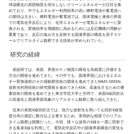
球温暖化の原因物質を排出しないクリーンエネルギーが注目を集
めており、中でもエネルギー利用効率の高い燃料電池や蓄電池へ
の期待は大きい。燃料電池や蓄電池では、固体電極と液体の界面
での電気化学反応により、化学エネルギーが電気エネルギーに変
換される。変換効率を飛躍的に高めるためには反応機構の理解が
重要であり、反応の進み方を反映する固液界面の構造を原子スケ
ールでリアルタイム観察できる技術が求められていた。
研究の経緯
産総研では、表面、界面やナノ物質の構造を高精度に評価する
方法の開発を進めてきた。その中でも、固液界面におけるエネル
ギー変換過程のその場観察技術の開発を進めてきたNIMS GREEN、
放射光利用技術の研究開発を進めてきたKEK、高速化するための要
素技術の開発を進めてきた東京学芸大学と共同で、表面X線回折法
の高速化と固液界面現象のリアルタイム観察に取り組んできた。
従来の表面X線回折法では、強力な放射光を用いても回折X線強
度分布の測定に数分以上を要するため、実用的な精度でのリアル
タイム観察は困難だった。今回、様々な波長のX線を一度に照射で
きる集束X線を利用して、電気化学反応中の固液界面構造の変化を
リアルタイムで観察できる技術の開発に取り組んだ。