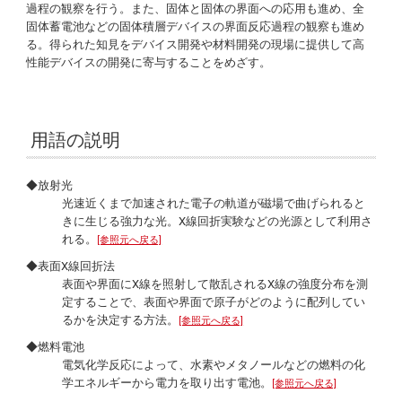
過程の観察を行う。また、固体と固体の界面への応用も進め、全
固体蓄電池などの固体積層デバイスの界面反応過程の観察も進め
る。得られた知見をデバイス開発や材料開発の現場に提供して高
性能デバイスの開発に寄与することをめざす。
用語の説明
◆放射光
光速近くまで加速された電子の軌道が磁場で曲げられると
きに生じる強力な光。X線回折実験などの光源として利用さ
れる。
[参照元へ戻る]
◆表面X線回折法
表面や界面にX線を照射して散乱されるX線の強度分布を測
定することで、表面や界面で原子がどのように配列してい
るかを決定する方法。
[参照元へ戻る]
◆燃料電池
電気化学反応によって、水素やメタノールなどの燃料の化
学エネルギーから電力を取り出す電池。
[参照元へ戻る]