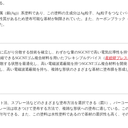
る。
（銀(Ag)）系塗料であり、この塗料の主成分はAg粒子、Ag粒子をつなぐ
性質があるため塗布可能な基材が制限されていた。また、カーボンブラック（
た。
に広がり分散する技術を確立し、わずかな量のSGCNTで高い電気伝導性を持つ
縮できるSGCNTゴム複合材料を用いたフレキシブルデバイス（
産総研プレス発
分散する状態を最適化し、高い電磁波遮蔽能を持つSGCNTゴム複合材料を開
し、高い電磁波遮蔽能を持ち、複雑な形状のさまざまな基材に塗布膜を形成し
ート法、スプレー法などのさまざまな塗布方法を選択できる（図1）。バーコ
レー法は吹きつけて塗布する方法で、複雑な形状への塗布に適している。この
付与できる。また、この塗料は水性塗料であるので基材の選択性も高く、その