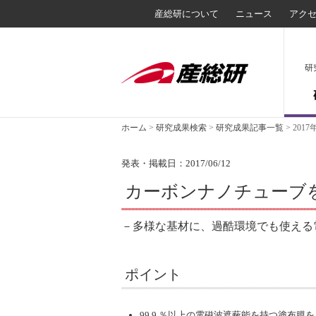
産総研について
ニュース
アク
研
ホーム
>
研究成果検索
>
研究成果記事一覧
>
2017
発表・掲載日：2017/06/12
カーボンナノチューブを
－多様な基材に、過酷環境でも使える
ポイント
99.9 ％以上の電磁波遮蔽能を持つ塗布