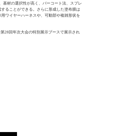
は、基材の選択性が高く、バーコート法、スプレ
成することができる。さらに形成した塗布膜は
車用ワイヤーハーネスや、可動部や複雑形状を
会第28回年次大会の特別展示ブースで展示され