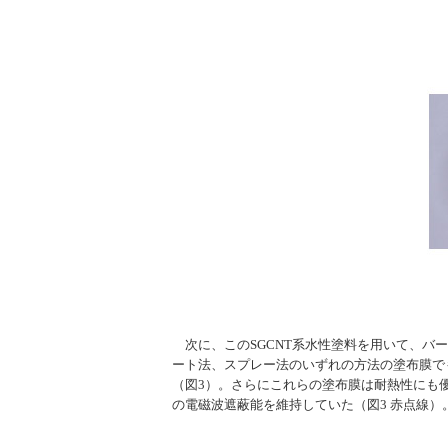
次に、このSGCNT系水性塗料を用いて、バー
ート法、スプレー法のいずれの方法の塗布膜でも、測
（図3）。さらにこれらの塗布膜は耐熱性にも優
の電磁波遮蔽能を維持していた（図3 赤点線）