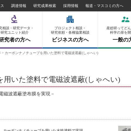
セス
調達情報
研究成果検索
採用情報
報道・マスコミの方へ
究相談・研究データ・
プロジェクト相談・
産総研ってどん
研究ユニット紹介
研究依頼・各種協業相談
科学の扉を開
研究者の方へ
ビジネスの方へ
一般の
年
>
カーボンナノチューブを用いた塗料で電磁波遮蔽(しゃへい)
用いた塗料で電磁波遮蔽(しゃへい)
電磁波遮蔽塗布膜を実現－
膜を、カーボンナノチューブを用いた水性塗料で実現