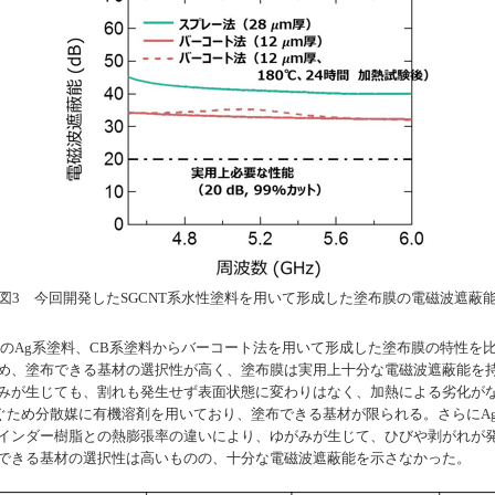
図3 今回開発したSGCNT系水性塗料を用いて形成した塗布膜の電磁波遮蔽
のAg系塗料、CB系塗料からバーコート法を用いて形成した塗布膜の特性を比
め、塗布できる基材の選択性が高く、塗布膜は実用上十分な電磁波遮蔽能を持
みが生じても、割れも発生せず表面状態に変わりはなく、加熱による劣化がな
ぐため分散媒に有機溶剤を用いており、塗布できる基材が限られる。さらにA
インダー樹脂との熱膨張率の違いにより、ゆがみが生じて、ひびや剥がれが発
できる基材の選択性は高いものの、十分な電磁波遮蔽能を示さなかった。