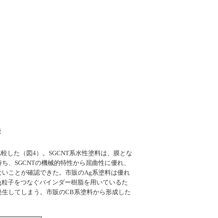
能
較した（図4）。SGCNT系水性塗料は、膜とな
ち、SGCNTの機械的特性から屈曲性に優れ、
いことが確認できた。市販のAg系塗料は優れ
g粒子をつなぐバインダー樹脂を用いているた
生してしまう。市販のCB系塗料から形成した