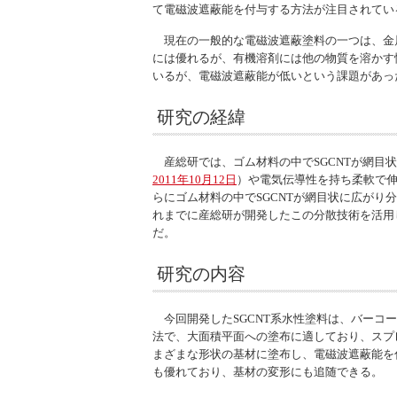
て電磁波遮蔽能を付与する方法が注目されてい
現在の一般的な電磁波遮蔽塗料の一つは、金属
には優れるが、有機溶剤には他の物質を溶かす
いるが、電磁波遮蔽能が低いという課題があっ
研究の経緯
産総研では、ゴム材料の中でSGCNTが網目状
2011年10月12日
）や電気伝導性を持ち柔軟で伸
らにゴム材料の中でSGCNTが網目状に広がり
れまでに産総研が開発したこの分散技術を活用
だ。
研究の内容
今回開発したSGCNT系水性塗料は、バーコ
法で、大面積平面への塗布に適しており、スプ
まざまな形状の基材に塗布し、電磁波遮蔽能を
も優れており、基材の変形にも追随できる。