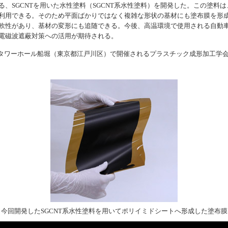
、SGCNTを用いた水性塗料（SGCNT系水性塗料）を開発した。この塗料
利用できる。そのため平面ばかりではなく複雑な形状の基材にも塗布膜を形
軟性があり、基材の変形にも追随できる。今後、高温環境で使用される自動
電磁波遮蔽対策への活用が期待される。
日にタワーホール船堀（東京都江戸川区）で開催されるプラスチック成形加工学
今回開発したSGCNT系水性塗料を用いてポリイミドシートへ形成した塗布膜