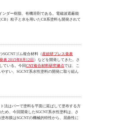
バインダー樹脂、有機溶剤である。電磁波遮蔽能
CB）粒子と水を用いたCB系塗料も開発されて
SGCNTゴム複合材料（
産総研プレス発表
表 2015年8月12日
）などを開発してきた。さ
発している。今回
CNT複合材料研究拠点
では、こ
やすい、SGCNT系水性塗料の開発に取り組ん
ート法はバーで塗料を平面に延ばして塗布する方
ため、今回開発したSGCNT系水性塗料は、さ
塗布膜はSGCNTの機械的特性から、屈曲性に