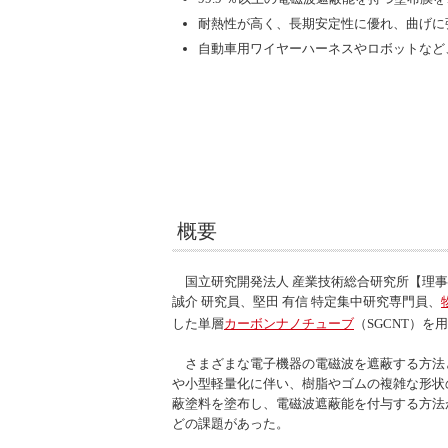
耐熱性が高く、長期安定性に優れ、曲げに
自動車用ワイヤーハーネスやロボットなど
概要
国立研究開発法人 産業技術総合研究所【理事長
誠介 研究員、堅田 有信 特定集中研究専門員、
した単層
カーボンナノチューブ
（SGCNT）を
さまざまな電子機器の電磁波を遮蔽する方法
や小型軽量化に伴い、樹脂やゴムの複雑な形状
蔽塗料を塗布し、電磁波遮蔽能を付与する方法
どの課題があった。