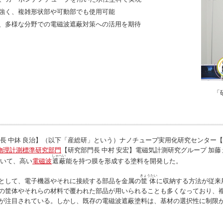
強く、複雑形状部や可動部でも使用可能
、多様な分野での電磁波遮蔽対策への活用を期待
「
 中鉢 良治】（以下「産総研」という）ナノチューブ実用化研究センター【研究
物理計測標準研究部門
【研究部門長 中村 安宏】電磁気計測研究グループ 加藤
しゃへい
用いて、高い
電磁波
遮蔽
能を持つ膜を形成する塗料を開発した。
きょうたい
として、電子機器やそれに接続する部品を金属の
筐体
に収納する方法が従来
の筐体やそれらの材料で覆われた部品が用いられることも多くなっており、
が注目されている。しかし、既存の電磁波遮蔽塗料は、基材の選択性に制限