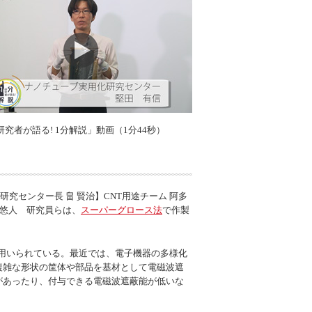
研究者が語る! 1分解説」動画（1分44秒）
センター長 畠 賢治】CNT用途チーム 阿多
 悠人 研究員らは、
スーパーグロース法
で作製
用いられている。最近では、電子機器の多様化
複雑な形状の筐体や部品を基材として電磁波遮
があったり、付与できる電磁波遮蔽能が低いな