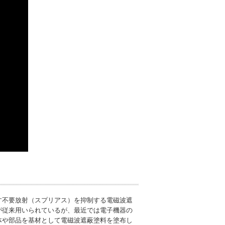
す不要放射（スプリアス）を抑制する電磁波遮
が従来用いられているが、最近では電子機器の
体や部品を基材として電磁波遮蔽塗料を塗布し