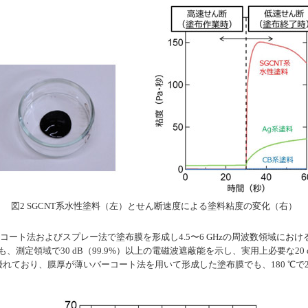
図2 SGCNT系水性塗料（左）とせん断速度による塗料粘度の変化（右）
コート法およびスプレー法で塗布膜を形成し4.5〜6 GHzの周波数領域にお
定領域で30 dB（99.9%）以上の電磁波遮蔽能を示し、実用上必要な20 d
れており、膜厚が薄いバーコート法を用いて形成した塗布膜でも、180 ℃で
。