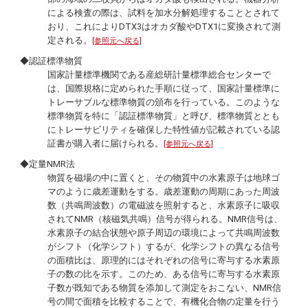
による検査の際は、試料を加水分解処理することとされて
おり、これによりDTX3はオカダ酸やDTX1に変換されて測
定される。
[参照元へ戻る]
◆認証標準物質
国家計量標準機関である産総研計量標準総合センターで
は、国際規格に定められた手順に従って、国家計量標準に
トレーサブルな標準物質の頒布を行っている。このような
標準物質を特に「認証標準物質」と呼び、標準物質ととも
にトレーサビリティを確保した特性値が記載されている認
証書が購入者に届けられる。
[参照元へ戻る]
◆定量NMR法
物質を磁場の中に置くと、その物質中の水素原子は地球ゴ
マのように歳差運動をする。歳差運動の周期にあった周波
数（共鳴周波数）の電磁波を照射すると、水素原子に吸収
されてNMR（核磁気共鳴）信号が得られる。NMR信号は、
水素原子の結合状態や原子周辺の環境によって共鳴周波数
がシフト（化学シフト）するが、化学シフトの異なる信号
の面積比は、原理的にはそれぞれの信号に寄与する水素原
子の数の比を示す。このため、ある信号に寄与する水素原
子数が既知である物質を添加して測定をおこない、NMR信
号の間で面積を比較することで、有機化合物の定量を行う