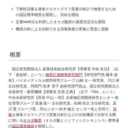
下痢性貝毒を液体クロマトグラフ質量分析計で検査するため
の認証標準物質を開発し、供給を開始
定量NMR法を利用したオカダ酸群の濃度決定法を開発
機器分析による信頼できる貝毒検査の実施と普及に貢献
概要
国立研究開発法人 産業技術総合研究所【理事長 中鉢 良治】（以
下「産総研」という）
物質計測標準研究部門
【研究部門長 藤本 俊
幸】バイオメディカル標準研究グループ 山崎 太一 研究員、川口 研
主任研究員、同部門 高津 章子 副研究部門長は、国立研究開発法人
水産研究・教育機構【理事長 宮原 正典】（以下「FRA」という）
中央水産研究所【所長 中山 一郎】水産物応用開発研究センター 衛
生管理グループ 渡邊 龍一 主任研究員、松嶋 良次 主任研究員、及
川 寛 グループ長、同センター 鈴木 敏之 センター長と共同で、
貝
毒
を液体クロマトグラフ質量分析計などの分析機器で分析する際
に用いる
オカダ酸群
（オカダ酸とジノフィシストキシン-1）標準液
の
認証標準物質
を開発した。