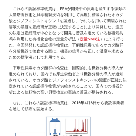
これらの認証標準物質は、FRAが開発中の貝毒を産生する藻類の
大量培養技術と貝毒精製技術を利用して高度に精製されたオカダ
酸とジノフィシストキシン-1を製造し、それらを用いて調製された
溶液の濃度を産総研が正確に決定することにより開発した。濃度
の決定は産総研が中心となって開発し普及を進めている核磁気共
鳴を利用した有機化合物の定量分析法（
定量NMR法
）により行っ
た。今回開発した認証標準物質は、下痢性貝毒であるオカダ酸群
を分析機器で検査する際に、機器の信号から正しく濃度を求める
ための標準液として利用できる。
下痢性貝毒オカダ酸群の検査は、国際的にも機器分析の導入が
進められており、国内でも厚生労働省より機器分析の導入が通知
されている。オカダ酸とジノフィシストキシン-1の濃度が正確に決
定されている認証標準物質が供給されることで、国内での機器分
析による信頼性の高い貝毒検査の実施と普及が期待される。
なお、これらの認証標準物質は、2016年4月6日から委託事業者
を通して頒布を開始する。