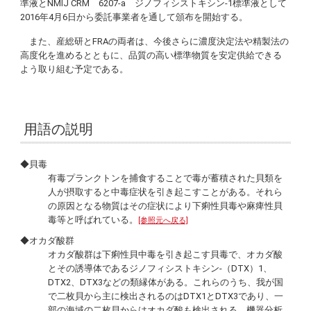
準液とNMIJ CRM 6207-a ジノフィシストキシン-1標準液として
2016年4月6日から委託事業者を通して頒布を開始する。
また、産総研とFRAの両者は、今後さらに濃度決定法や精製法の
高度化を進めるとともに、品質の高い標準物質を安定供給できる
よう取り組む予定である。
用語の説明
◆貝毒
有毒プランクトンを捕食することで毒が蓄積された貝類を
人が摂取すると中毒症状を引き起こすことがある。それら
の原因となる物質はその症状により下痢性貝毒や麻痺性貝
毒等と呼ばれている。
[参照元へ戻る]
◆オカダ酸群
オカダ酸群は下痢性貝中毒を引き起こす貝毒で、オカダ酸
とその誘導体であるジノフィシストキシン-（DTX）1、
DTX2、DTX3などの類縁体がある。これらのうち、我が国
で二枚貝から主に検出されるのはDTX1とDTX3であり、一
部の海域の二枚貝からはオカダ酸も検出される。機器分析