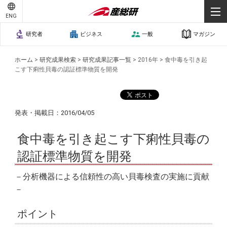
ENG
研究者
ビジネス
一般
マガジン
ホーム
>
研究成果検索
>
研究成果記事一覧
>
2016年
>
食中毒を引き起
こす下痢性貝毒の認証標準物質を開発
発表・掲載日：2016/04/05
食中毒を引き起こす下痢性貝毒の
認証標準物質を開発
－分析機器による信頼性の高い貝毒検査の実施に貢献
－
ポイント