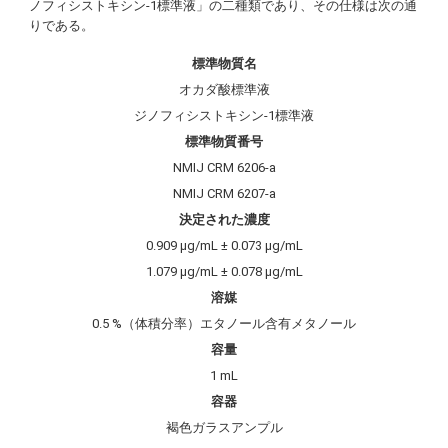
ノフィシストキシン-1標準液」の二種類であり、その仕様は次の通
りである。
標準物質名
オカダ酸標準液
ジノフィシストキシン-1標準液
標準物質番号
NMIJ CRM 6206-a
NMIJ CRM 6207-a
決定された濃度
0.909 µg/mL ± 0.073 µg/mL
1.079 µg/mL ± 0.078 µg/mL
溶媒
0.5 %（体積分率）エタノール含有メタノール
容量
1 mL
容器
褐色ガラスアンプル