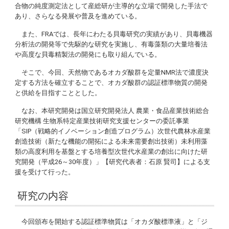
合物の純度測定法として産総研が主導的な立場で開発した手法で
あり、さらなる発展や普及を進めている。
また、FRAでは、長年にわたる貝毒研究の実績があり、貝毒機器
分析法の開発等で先駆的な研究を実施し、有毒藻類の大量培養法
や高度な貝毒精製法の開発にも取り組んでいる。
そこで、今回、天然物であるオカダ酸群を定量NMR法で濃度決
定する方法を確立することで、オカダ酸群の認証標準物質の開発
と供給を目指すこととした。
なお、本研究開発は国立研究開発法人 農業・食品産業技術総合
研究機構 生物系特定産業技術研究支援センターの委託事業
「SIP（戦略的イノベーション創造プログラム）次世代農林水産業
創造技術（新たな機能の開拓による未来需要創出技術）未利用藻
類の高度利用を基盤とする培養型次世代水産業の創出に向けた研
究開発（平成26～30年度）」【研究代表者：石原 賢司】による支
援を受けて行った。
研究の内容
今回頒布を開始する認証標準物質は「オカダ酸標準液」と「ジ