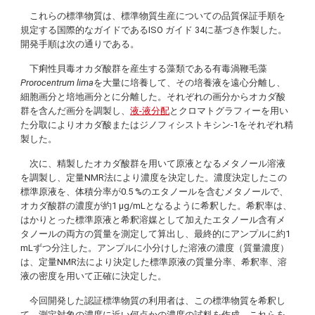
これらの標準物質は、標準物質生産についての品質保証手順を
規定する国際的なガイドであるISO ガイド 34に基づき作製した。
開発手順は次の通りである。
下痢性貝毒オカダ酸群を産生する藻類である有毒渦鞭毛藻
Prorocentrum lima
を大量に培養して、その培養液を遠心分離し、
細胞画分と培地画分とに分離した。それぞれの画分からオカダ酸
群を含んだ画分を調製し、
液-液分配
とクロマトグラフィーを用い
た分取によりオカダ酸またはジノフィシストキシン-1をそれぞれ精
製した。
次に、精製したオカダ酸群を用いて原液となるメタノール溶液
を調製し、定量NMR法により濃度を決定した。濃度決定したこの
標準原液を、体積分率が0.5 %のエタノールを含むメタノールで、
オカダ酸群の濃度が約1 µg/mLとなるように希釈した。希釈率は、
はかりとった標準原液と希釈溶媒として加えたエタノール含有メ
タノールの両方の質量を測定して算出し、最終的にアンプルに約1
mLずつ分注した。アンプルに小分けした溶液の濃度（質量濃度）
は、定量NMR法により決定した標準原液の質量分率、希釈率、溶
液の密度を用いて正確に決定した。
今回開発した認証標準物質の利用者は、この標準物質を希釈し
て、測定対象の濃度に近い何点かの濃度の試料を作成、これらを