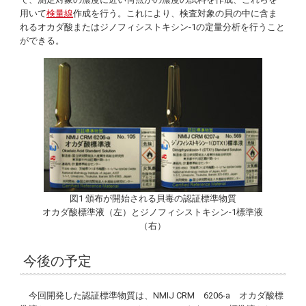
用いて
検量線
作成を行う。これにより、検査対象の貝の中に含ま
れるオカダ酸またはジノフィシストキシン-1の定量分析を行うこと
ができる。
図1 頒布が開始される貝毒の認証標準物質
オカダ酸標準液（左）とジノフィシストキシン-1標準液
（右）
今後の予定
今回開発した認証標準物質は、NMIJ CRM 6206-a オカダ酸標