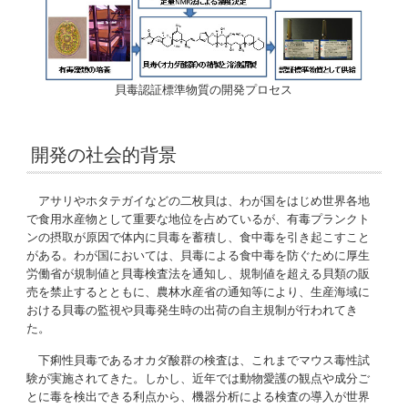
貝毒認証標準物質の開発プロセス
開発の社会的背景
アサリやホタテガイなどの二枚貝は、わが国をはじめ世界各地
で食用水産物として重要な地位を占めているが、有毒プランクト
ンの摂取が原因で体内に貝毒を蓄積し、食中毒を引き起こすこと
がある。わが国においては、貝毒による食中毒を防ぐために厚生
労働省が規制値と貝毒検査法を通知し、規制値を超える貝類の販
売を禁止するとともに、農林水産省の通知等により、生産海域に
おける貝毒の監視や貝毒発生時の出荷の自主規制が行われてき
た。
下痢性貝毒であるオカダ酸群の検査は、これまでマウス毒性試
験が実施されてきた。しかし、近年では動物愛護の観点や成分ご
とに毒を検出できる利点から、機器分析による検査の導入が世界