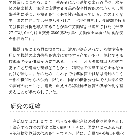
で普及しつつある。また、生産者による適切な出荷管理や、水産
物の輸出拡大、市場に流通する食品の安全性確保の観点からも国
際基準に基づいた検査を行う必要性が高まっている。このような
中、国内においても平成27年3月に、下痢性貝毒オカダ酸群の検査
では機器分析を導入することが厚生労働省より通知された（平成
27 年3月6日付け食安発 0306 第2号 厚生労働省医薬食品局 食品安
全部長通知）。
機器分析による貝毒検査では、濃度が決定されている標準液を
用いて機器の出力信号を濃度に変換する必要があり、信頼できる
標準液の安定供給が必要である。しかし、オカダ酸群は天然物で
あることや構造が複雑なことから、精製品の大量生産や正確な値
付けが難しい。そのため、これまで標準物質の供給は海外のごく
一部の機関からの供給に限られ、国内の機器分析法での貝毒検査
の実施のためには、需要に耐えうる認証標準物質の供給体制を整
えることが求められていた。
研究の経緯
産総研ではこれまでに、様々な有機化合物の濃度や純度を正し
く決定する方法の開発に取り組むとともに、国際的にも認められ
る認証標準物質の供給を行ってきた。特に、定量NMR法は有機化