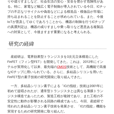
りや成りすましなど、社会生活の安心・安全を脅かす危険性があ
る。特に、家電など幅広く電子制御が導入されている今日、ICチッ
プの不正なリサイクルや偽造などによる模造品・模倣品が市場に
持ち込まれることを防止することが求められている。また、今後
IoTが普及してゆくであろうことから、機器の制御を行うICチップ
の真贋判定は、機器の成りすましや乗っ取りなど悪意ある複製品
への対策として、今後ますます重要になると考えられる。
研究の経緯
産総研は、電界効果型トランジスタを3次元立体構造にした
FinFET（フィン型FET）を開発してきた。これは、2012年にイン
テルが実用化して以来、最先端の
CMOS
技術として、高機能で高価
なICチップに用いられている。さらに、多結晶シリコンを用いた
FinFET型の素子技術の研究開発に取り組んできた。
一方、多結晶シリコン素子による「ICの指紋」技術は2001年に
初めて提唱されたが、通常型トランジスタとは異なる薄膜トラン
ジスタ構造であったため、製造工程が複雑であり、また工程の不
安定性に動作が影響される回路の構成であった。今回、産総研で
培われた多結晶シリコン素子技術を発展させ、「ICの指紋」機能を
実現するための研究開発に取り組んだ。