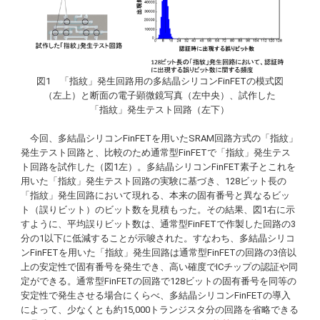
図1 「指紋」発生回路用の多結晶シリコンFinFETの模式図
（左上）と断面の電子顕微鏡写真（左中央）、試作した
「指紋」発生テスト回路（左下）
今回、多結晶シリコンFinFETを用いたSRAM回路方式の「指紋」
発生テスト回路と、比較のため通常型FinFETで「指紋」発生テス
ト回路を試作した（図1左）。多結晶シリコンFinFET素子とこれを
用いた「指紋」発生テスト回路の実験に基づき、128ビット長の
「指紋」発生回路において現れる、本来の固有番号と異なるビッ
ト（誤りビット）のビット数を見積もった。その結果、図1右に示
すように、平均誤りビット数は、通常型FinFETで作製した回路の3
分の1以下に低減することが示唆された。すなわち、多結晶シリコ
ンFinFETを用いた「指紋」発生回路は通常型FinFETの回路の3倍以
上の安定性で固有番号を発生でき、高い確度でICチップの認証や同
定ができる。通常型FinFETの回路で128ビットの固有番号を同等の
安定性で発生させる場合にくらべ、多結晶シリコンFinFETの導入
によって、少なくとも約15,000トランジスタ分の回路を省略できる