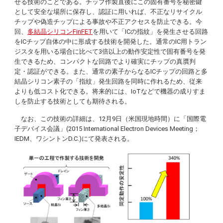
せる技術のことである。チップ作製直後にこの固有番号を秘密鍵
として安全な場所に保存し、認証に用いれば、不正なリサイクル
チップや偽造チップによる事故や不正アクセスを防止できる。今
回、
多結晶シリコン
FinFET
を用いて「ICの指紋」を発生させる回路
をICチップ自体の中に形成する技術を開発した。通常のIC用トラン
ジスタを用いる場合に比べて3倍以上の動作安定性で固有番号を発
生できるため、コンパクトな回路でより確実にチップの真贋判
定・認証ができる。また、通常の素子からなるICチップの回路と多
結晶シリコン素子の「指紋」発生回路を同時に作れるため、従来
よりも低コスト化できる。将来的には、IoTなどで機器の成りすま
しを防止する技術としても期待される。
なお、この技術の詳細は、12月9日（米国現地時間）に「国際電
子デバイス会議」(2015
International Electron Devices Meeting；
IEDM
、ワシントンD.C.)にて発表される。