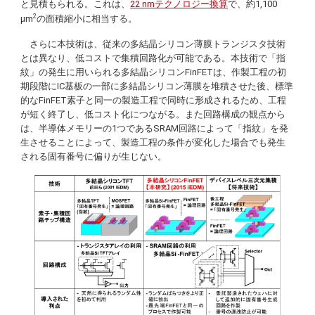
と見積もられる。これは、
22 nmテクノロジー換算
で、約1,100
2
μm
の面積縮小に相当する。
さらに本技術は、従来の多結晶シリコン薄膜トランジスタ技術
とは異なり、低コストで集積回路化が可能である。本技術で「指
紋」の発生に用いられる多結晶シリコンFinFETは、作製工程の初
期段階にIC基板の一部に多結晶シリコン薄膜を堆積させた後、標準
的なFinFET素子と同一の製造工程で同時に形成されるため、工程
が短く終了し、低コスト化につながる。また回路構成の観点から
は、半導体メモリーの1つであるSRAM回路によって「指紋」を発
生させることによって、製造工程の条件が変化した場合でも発生
される固有番号に偏りが生じない。