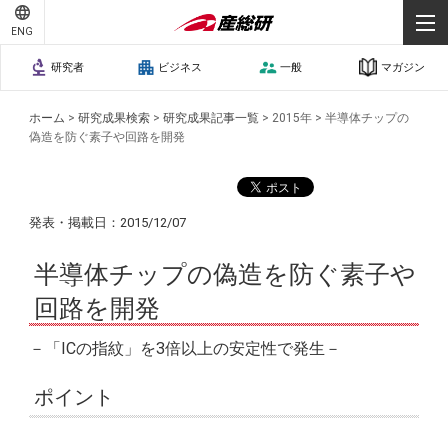
ENG
研究者
ビジネス
一般
マガジン
ホーム
>
研究成果検索
>
研究成果記事一覧
>
2015年
>
半導体チップの
偽造を防ぐ素子や回路を開発
発表・掲載日：2015/12/07
半導体チップの偽造を防ぐ素子や
回路を開発
－「ICの指紋」を3倍以上の安定性で発生－
ポイント