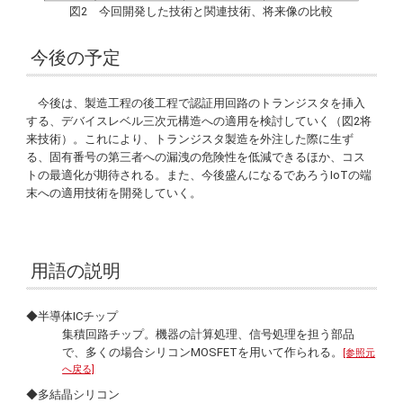
図2 今回開発した技術と関連技術、将来像の比較
今後の予定
今後は、製造工程の後工程で認証用回路のトランジスタを挿入
する、デバイスレベル三次元構造への適用を検討していく（図2将
来技術）。これにより、トランジスタ製造を外注した際に生ず
る、固有番号の第三者への漏洩の危険性を低減できるほか、コス
トの最適化が期待される。また、今後盛んになるであろうIoTの端
末への適用技術を開発していく。
用語の説明
◆半導体ICチップ
集積回路チップ。機器の計算処理、信号処理を担う部品
で、多くの場合シリコンMOSFETを用いて作られる。
[参照元
へ戻る]
◆多結晶シリコン