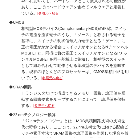
ASICにおいても、ハードウエアとして混入される可能性が
あり、ここではハードウエアを含めてマルウエアと定義し
ている。
[参照元へ戻る]
◆CMOS
相補型MOSデバイス(
Complementary MOS
)の略称。スイッ
チの電流を流す端子のうち、「ソース」と称される端子を
基準に、スイッチの制御信号入力端子となる「ゲート」に
正の電圧がかかる場合にスイッチがオンとなるNチャンネル
MOSFETと、同様に負の電圧でスイッチがオンとなるPチャ
ンネルMOSFETを同一基板上に集積し、相補型のスイッチ
として組み合わせて動作させる集積型のデバイスを意味す
る。現在のほとんどのプロセッサーは、CMOS集積回路を用
いている。
[参照元へ戻る]
◆SRAM回路
トランジスタだけで構成できるメモリー回路。論理値を反
転する回路要素をループすることによって、論理値を保持
する。
[参照元へ戻る]
◆22 nmテクノロジー換算
「22 nmテクノロジー」とは、MOS集積回路技術の技術世
代の呼称であり、ここでは、22 nm技術世代における配線ピ
ッチや素子寸法でSRAM回路や論理回路を作製した場合を仮