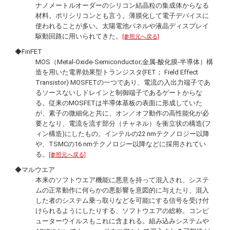
ナノメートルオーダーのシリコン結晶粒の集成体からなる
材料。ポリシリコンとも言う。薄膜化して電子デバイスに
使われることが多い。太陽電池パネルや液晶ディスプレイ
駆動回路に用いられてきた。
[参照元へ戻る]
◆FinFET
MOS（
Metal-Oxide-Semiconductor
;金属-酸化膜-半導体）構
造を用いた電界効果型トランジスタ(FET；
Field Effect
Transistor
) MOSFETの一つであり、電流の入出力端子であ
るソースないしドレインと制御端子であるゲートからな
る。従来のMOSFETは半導体基板の表面に形成していた
が、素子の微細化と共に、オン／オフ動作の高性能化が必
要となり、電流を流す部分（チャネル）を衝立状の構造(フ
ィン構造)にしたもの。インテルの22 nmテクノロジー以降
や、TSMCの16 nmテクノロジー以降などに採用されてい
る。
[参照元へ戻る]
◆マルウエア
本来のソフトウエア機能に悪意を持って混入され、システ
ムの正常動作に何らかの悪影響を意図的に与えたり、混入
した者のシステム乗っ取りなどを可能にする信号を受け付
けられるようにしたりする、ソフトウエアの総称。コンピ
ューターウイルスもこれに含まれる。組み込みシステムや