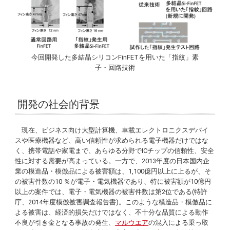
今回開発した多結晶シリコンFinFETを用いた「指紋」素
子・回路技術
開発の社会的背景
現在、ビジネス向け大型計算機、車載エレクトロニクスデバイ
スや医療機器など、高い信頼性が求められる電子機器だけではな
く、携帯電話や家電まで、あらゆる分野でICチップの信頼性、安全
性に対する需要が高まっている。一方で、2013年度の日本国内企
業の模造品・模倣品による被害額は、1,100億円以上に上るが、そ
の被害件数の10 ％が電子・電気機器であり、特に被害額が10億円
以上の案件では、電子・電気機器の被害件数は第2位である(特許
庁、2014年度模倣被害調査報告書)。このような模造品・模倣品に
よる被害は、経済的損失だけではなく、不十分な品質による動作
不良が引き金となる事故の発生、
マルウエア
の混入による乗っ取