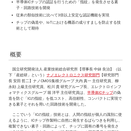
半導体ICチップの認証を行うための「指紋」を発生させる素
子・回路技術を開発
従来の類似技術に比べて3倍以上安定な認証機能を実現
チップの偽造や、IoTにおける機器の成りすましを防止する技
術として期待
概要
国立研究開発法人 産業技術総合研究所【理事長 中鉢 良治】（以
下「産総研」という）
ナノエレクトロニクス研究部門
【研究部門
長 安田 哲二】ナノCMOS集積グループ 大内 真一 主任研究員、柳
永勛 上級主任研究員、松川 貴 研究グループ長、エレクトロインフ
ォマティクスグループ 堀 洋平 主任研究員は、
半導体ICチップ
の偽
造を防ぐ「ICの指紋」を低コスト、高信頼性、コンパクトに実現で
きる素子とそれを用いた回路技術を開発した。
ここでいう「ICの指紋」技術とは、人間の指紋が個人の識別に使
えるように、ICチップ作製時に自然に発生するばらつきを利用し、
複製できない素子・回路によって、チップに固有の番号を発生さ