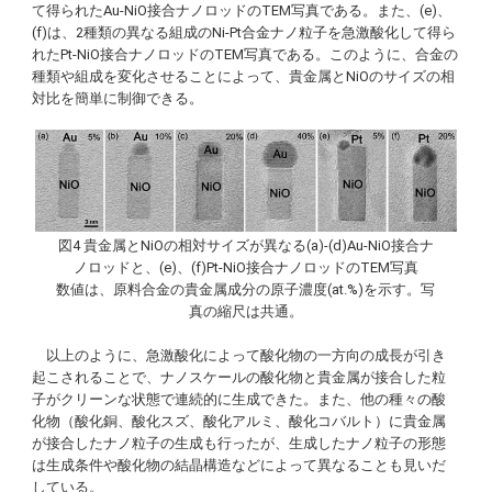
て得られたAu-NiO接合ナノロッドのTEM写真である。また、(e)、
(f)は、2種類の異なる組成のNi-Pt合金ナノ粒子を急激酸化して得ら
れたPt-NiO接合ナノロッドのTEM写真である。このように、合金の
種類や組成を変化させることによって、貴金属とNiOのサイズの相
対比を簡単に制御できる。
図4 貴金属とNiOの相対サイズが異なる(a)-(d)Au-NiO接合ナ
ノロッドと、(e)、(f)Pt-NiO接合ナノロッドのTEM写真
数値は、原料合金の貴金属成分の原子濃度(at.%)を示す。写
真の縮尺は共通。
以上のように、急激酸化によって酸化物の一方向の成長が引き
起こされることで、ナノスケールの酸化物と貴金属が接合した粒
子がクリーンな状態で連続的に生成できた。また、他の種々の酸
化物（酸化銅、酸化スズ、酸化アルミ、酸化コバルト）に貴金属
が接合したナノ粒子の生成も行ったが、生成したナノ粒子の形態
は生成条件や酸化物の結晶構造などによって異なることも見いだ
している。