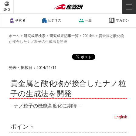
ENG
研究者
ビジネス
一般
マガジン
ホーム
>
研究成果検索
>
研究成果記事一覧
>
2014年
>
貴金属と酸化物
が接合したナノ粒子の生成法を開発
発表・掲載日：2014/11/11
貴金属と酸化物が接合したナノ粒
子の生成法を開発
－ナノ粒子の機能高度化に期待－
English
ポイント