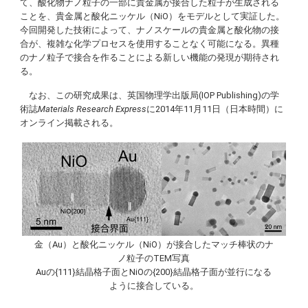
て、酸化物ナノ粒子の一部に貴金属が接合した粒子が生成される
ことを、貴金属と酸化ニッケル（NiO）をモデルとして実証した。
今回開発した技術によって、ナノスケールの貴金属と酸化物の接
合が、複雑な化学プロセスを使用することなく可能になる。異種
のナノ粒子で接合を作ることによる新しい機能の発現が期待され
る。
なお、この研究成果は、英国物理学出版局(
IOP Publishing
)の学
術誌
Materials Research Express
に2014年11月11日（日本時間）に
オンライン掲載される。
金（Au）と酸化ニッケル（NiO）が接合したマッチ棒状のナ
ノ粒子のTEM写真
Auの{111}結晶格子面とNiOの{200}結晶格子面が並行になる
ように接合している。