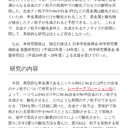
属からなる合金のナノ粒子の気相中での酸化プロセスの解明を目
指した。合金ナノ粒子中のAuや白金 (Pt)などの貴金属は酸化されに
くいため、卑金属成分だけが酸化されることで、貴金属と酸化物
が接合したナノ粒子が生成されると予想できる。しかし、これま
で、合金ナノ粒子の酸化条件と、生成されるナノサイズの形態に
関して、系統的な研究はほとんど存在しなかった。
なお、本研究開発は、独立行政法人 日本学術振興会 科学研究費
補助金 基盤研究(C)（平成22年度～24年度）と、科学研究費基金 基
盤研究(C)（平成26年度～28年度）よる支援を受けて行った。
研究の内容
今回、典型的な卑金属であるニッケル(Ni)とAuまたはPtとの合金
のナノ粒子について研究を行った。
レーザーアブレーション法
に
よって、ヘリウム(He)ガス中にNi-Au合金やNi-Pt合金のナノ粒子を
生成させ、酸化させると、どのような形態のナノ粒子ができるの
かを、TEMを用いて詳細に調べた。合金ナノ粒子は、管状炉で加
熱された石英管の中をHeガスとともに流動させることで加熱さ
れ、途中で混合させた酸素(O
)ガスによって酸化させた。ここで、
2
図1に示す2通りの酸化方法を選んだ。図1(a)は、粒子を加熱する前