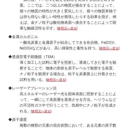
葉。ここでは、二つ以上の物質が接合することによって、
個々の物質の特性が大きく変化したり、個々の物質単独で
は持ち得ない新しい特性が発現したりする効果を指す。例
えば、金ナノ粒子は酸化物表面へ接合することによって顕
著な触媒活性を示す。
[参照元へ戻る]
◆金属カルボニル
一酸化炭素と金属原子が結合してできる化合物。Fe(CO)
、
5
Ni(CO)
などがあり、高い揮発性と毒性を持つ。
[参照元へ戻る]
4
◆透過型電子顕微鏡（TEM）
薄く加工した試料に電子を照射し、透過してきた電子を観
察することで、物体の形状を原子レベルで観察する装置。
ナノ粒子を観測する場合は、粒子を炭素膜上に付着させた
試料を用いる。
[参照元へ戻る]
◆レーザーアブレーション法
高エネルギーのレーザー光を固体表面に照射することによ
って、一瞬にして表面層を蒸発させる方法。ヘリウムなど
の不活性ガス中で行うことで、気相中にナノ粒子が生成さ
れる。
[参照元へ戻る]
◆原子濃度
複数の種類の元素の混合状態において、ある元素の原子数