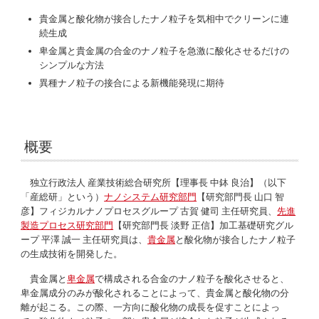
貴金属と酸化物が接合したナノ粒子を気相中でクリーンに連
続生成
卑金属と貴金属の合金のナノ粒子を急激に酸化させるだけの
シンプルな方法
異種ナノ粒子の接合による新機能発現に期待
概要
独立行政法人 産業技術総合研究所【理事長 中鉢 良治】（以下
「産総研」という）
ナノシステム研究部門
【研究部門長 山口 智
彦】フィジカルナノプロセスグループ 古賀 健司 主任研究員、
先進
製造プロセス研究部門
【研究部門長 淡野 正信】加工基礎研究グル
ープ 平澤 誠一 主任研究員は、
貴金属
と酸化物が接合したナノ粒子
の生成技術を開発した。
貴金属と
卑金属
で構成される合金のナノ粒子を酸化させると、
卑金属成分のみが酸化されることによって、貴金属と酸化物の分
離が起こる。この際、一方向に酸化物の成長を促すことによっ