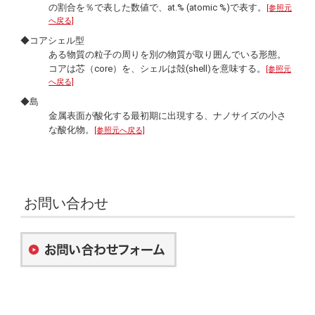
の割合を％で表した数値で、at.% (
atomic
%)で表す。
[参照元
へ戻る]
◆コアシェル型
ある物質の粒子の周りを別の物質が取り囲んでいる形態。
コアは芯（
core
）を、シェルは殻(
shell
)を意味する。
[参照元
へ戻る]
◆島
金属表面が酸化する最初期に出現する、ナノサイズの小さ
な酸化物。
[参照元へ戻る]
お問い合わせ