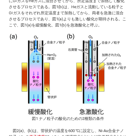
にO
ガスをHeガスに混合させてから、所定温度まで加熱して酸化
2
させるプロセスである。図1(b)は、Heガスと流動している粒子と
O
ガスをそれぞれ所定温度まで加熱してから、両者を急激に混合
2
させるプロセスであり、図1(a)よりも激しい酸化が期待される。こ
こで、図1(a)を緩慢酸化、図1(b)を急激酸化と呼ぶ。
図1 ナノ粒子の酸化のための2種類の条件
図2(a)、(b)は、管状炉の温度を600 ℃に設定し、Ni-Au合金ナノ