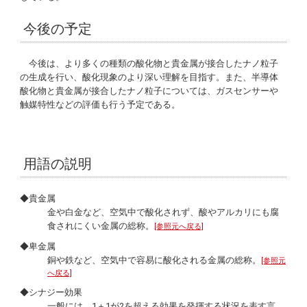
今後の予定
今後は、より多くの種類の酸化物と貴金属が接合したナノ粒子
の生成を行い、酸化現象のより深い理解を目指す。また、半導体
酸化物と貴金属が接合したナノ粒子については、ガスセンサーや
触媒特性などの評価も行う予定である。
用語の説明
◆貴金属
金や白金など、空気中で酸化されず、酸やアルカリにも腐
食されにくい金属の総称。
[参照元へ戻る]
◆卑金属
銅や鉄など、空気中で容易に酸化される金属の総称。
[参照元
へ戻る]
◆シナジー効果
一般には、1＋1が2を超える効果を発揮する状況を表す言