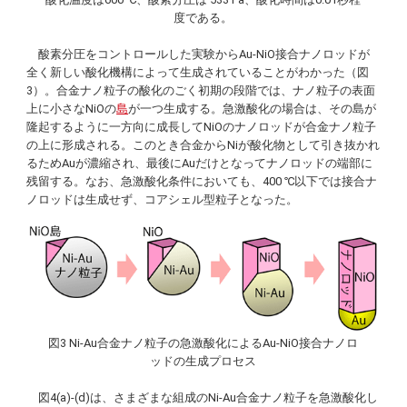
度である。
酸素分圧をコントロールした実験からAu-NiO接合ナノロッドが
全く新しい酸化機構によって生成されていることがわかった（図
3）。合金ナノ粒子の酸化のごく初期の段階では、ナノ粒子の表面
上に小さなNiOの
島
が一つ生成する。急激酸化の場合は、その島が
隆起するように一方向に成長してNiOのナノロッドが合金ナノ粒子
の上に形成される。このとき合金からNiが酸化物として引き抜かれ
るためAuが濃縮され、最後にAuだけとなってナノロッドの端部に
残留する。なお、急激酸化条件においても、400 ℃以下では接合ナ
ノロッドは生成せず、コアシェル型粒子となった。
図3 Ni-Au合金ナノ粒子の急激酸化によるAu-NiO接合ナノロ
ッドの生成プロセス
図4(a)-(d)は、さまざまな組成のNi-Au合金ナノ粒子を急激酸化し