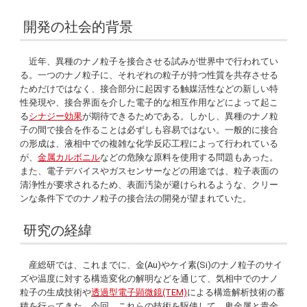
開発の社会的背景
近年、異種のナノ粒子を接合させる試みが世界中で行われてい
る。一つのナノ粒子に、それぞれの粒子が持つ性質を共存させる
ためだけではなく、接合部分に起因する触媒活性などの新しい特
性発現や、接合界面を介した電子的な相互作用などによって起こ
る
シナジー効果
が期待できるためである。しかし、異種のナノ粒
子の間で接合を作ることは必ずしも容易ではない。一般的に接合
の形成は、液相中での複雑な化学反応工程によって行われている
が、
金属カルボニル
などの危険な原料を使用する問題もあった。
また、電子デバイスやガスセンサーなどの用途では、粒子表面の
清浄性が要求されるため、表面汚染が避けられるような、クリー
ンな条件下でのナノ粒子の接合法の開発が望まれていた。
研究の経緯
産総研では、これまでに、金(Au)やケイ素(Si)のナノ粒子のサイ
ズや温度に対する構造変化の解明などを通じて、気相中でのナノ
粒子の生成技術や
透過型電子顕微鏡(TEM)
による構造解析技術の蓄
積を行ってきた。今回、これらの技術を駆使して、卑金属と貴金