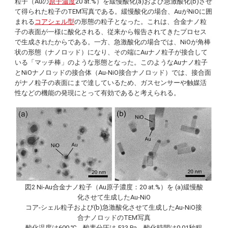
粒子（Auの
原子濃度
20 at.%）を緩慢酸化(a)および急激酸化(b)させ
て得られた粒子のTEM写真である。緩慢酸化の場合、AuがNiOに囲
まれる
コアシェル型
の形態の粒子となった。これは、合金ナノ粒
子の表面が一様に酸化される、従来から報告されてきたプロセス
で生成されたからである。一方、急激酸化の場合では、NiOが角棒
状の形態（ナノロッド）になり、その端にAuナノ粒子が接合して
いる「マッチ棒」のような形態となった。このようなAuナノ粒子
とNiOナノロッドの接合体（Au-NiO接合ナノロッド）では、接合面
がナノ粒子の表面にまで達しているため、ガスセンサーや触媒活
性などの機能の発現にとって有効であると考えられる。
図2 Ni-Au合金ナノ粒子（Au原子濃度：20 at.%）を (a)緩慢酸
化させて生成したAu-NiO
コア-シェル粒子および(b)急激酸化させて生成したAu-NiO接
合ナノロッドのTEM写真
酸化温度は600 ℃、酸素分圧は 533 Pa、酸化時間は0.01秒程