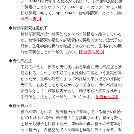
ン (GalNAc)を付加する反応から始まり、その化学反応に働
く酵素のことをポリペプチドN-アセチルガラクトサミン糖
転移酵素（略して、pp-GalNAc-T糖転移酵素）という。
[参
照元へ戻る]
◆糖転移酵素様遺伝子
糖転移酵素が持つ特徴的なタンパク質構造を維持している
が、糖転移酵素の活性を試験管内で再現できない遺伝子の
総称。生化学的な機能が確認できないため、生体内での機
能が不明なことが一般的に多い。
[参照元へ戻る]
◆男性不妊症
不妊症のうち、原因が男性側にある場合に男性不妊症と診
断される。これまで不妊症は女性側の問題という意識が高
かったが、近年の研究によって不妊症の半分ほどの原因が
男性側にもあることが明らかになってきた。男性不妊症の
診断法として、精液検査があり、精子形成の異常を検出す
る簡便な手法として一般的に用いられる。
[参照元へ戻る]
◆精子無力症
精液検査において、射出精液内で運動している精子の割合
が40 %以下の場合に精子無力症と診断される。精子は鞭毛
を動かし卵子を目指すため、運動率の低い精子の含有率が
高い精液は、自然交配での受精率を極端に低下させる。近