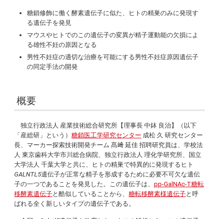
糖鎖修飾に働く酵素遺伝子に似た、ヒトの精巣のみに発現す
る遺伝子を発見
マウスやヒトでのこの遺伝子の変異が精子運動能の欠損によ
る雄性不妊の原因となる
男性不妊症の適切な治療を可能にする男性不妊症原因遺伝子
の同定手法の開発
概要
独立行政法人 産業技術総合研究所【理事長 中鉢 良治】（以下
「産総研」という）
糖鎖医工学研究センター
成松 久 研究センター
長、マーカー探索技術開発チーム 髙﨑 延佳 招聘研究員は、学校法
人 東京歯科大学市川総合病院、独立行政法人 理化学研究所、国立
大学法人 千葉大学と共に、ヒトの精巣で特異的に発現するヒト
GALNTL5
遺伝子が正常な精子を形成するために必要不可欠な遺伝
子の一つであることを発見した。この遺伝子は、
pp-GalNAc-T糖転
移酵素遺伝子
と酷似していることから、
糖転移酵素様遺伝子
と呼
ばれる全く新しいタイプの遺伝子である。