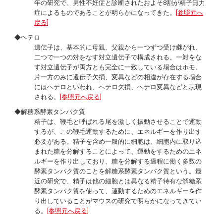
年の研究で、男性不妊症と診断されたおよそ8割が精子無力
症によるものであることが明らかになってきた。
[参照元へ
戻る]
◆ヘテロ
遺伝子は、基本的に母親、父親から一つずつ受け継がれ、
二つで一つの対をなす対立遺伝子で構成される。一対をな
す対立遺伝子が両方とも完全に一致している場合はホモ、
片一方のみに遺伝子欠損、変異などの相違が存在する場合
にはヘテロといわれ、ヘテロ欠損、ヘテロ変異などと表現
される。
[参照元へ戻る]
◆解糖系酵素タンパク質
精子は、鞭毛と呼ばれる尾を激しく振動させることで運動
するが、この鞭毛運動するために、エネルギーを作り出す
必要がある。精子を含め一般的に細胞は、細胞内に取り込
まれた糖を分解することによって、運動をするためのエネ
ルギーを作り出しており、糖を分解する過程に働く多数の
酵素タンパク質のことを解糖系酵素タンパク質という。最
近の研究で、精子は他の細胞とは異なる精子特有な解糖系
酵素タンパク質を使って、運動するためのエネルギーを作
り出していることがマウスの研究で明らかになってきてい
る。
[参照元へ戻る]