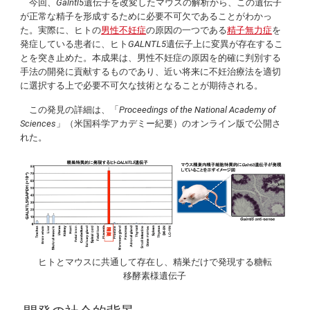
今回、
Galntl5
遺伝子を改変したマウスの解析から、この遺伝子
が正常な精子を形成するために必要不可欠であることがわかっ
た。実際に、ヒトの
男性不妊症
の原因の一つである
精子無力症
を
発症している患者に、ヒト
GALNTL5
遺伝子上に変異が存在するこ
とを突き止めた。本成果は、男性不妊症の原因を的確に判別する
手法の開発に貢献するものであり、近い将来に不妊治療法を適切
に選択する上で必要不可欠な技術となることが期待される。
この発見の詳細は、「
Proceedings of the National Academy of
Sciences
」（米国科学アカデミー紀要）のオンライン版で公開さ
れた。
ヒトとマウスに共通して存在し、精巣だけで発現する糖転
移酵素様遺伝子