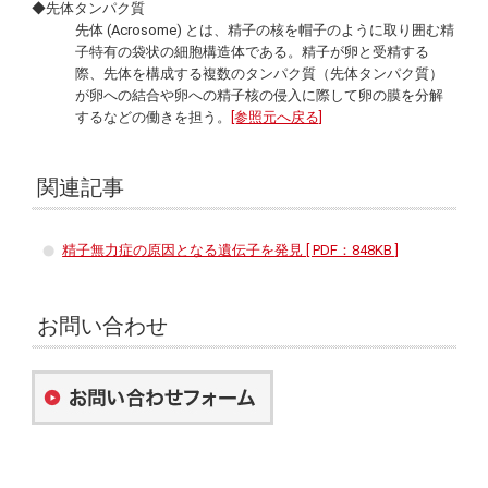
◆先体タンパク質
先体 (
Acrosome
) とは、精子の核を帽子のように取り囲む精
子特有の袋状の細胞構造体である。精子が卵と受精する
際、先体を構成する複数のタンパク質（先体タンパク質）
が卵への結合や卵への精子核の侵入に際して卵の膜を分解
するなどの働きを担う。
[参照元へ戻る]
関連記事
精子無力症の原因となる遺伝子を発見 [ PDF：848KB ]
お問い合わせ