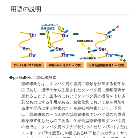
用語の説明
◆pp-GalNAc-T糖転移酵素
糖鎖修飾とは、タンパク質や脂質に糖類を付加する化学反
応であり、遺伝子から生産されたタンパク質に糖鎖修飾が
加わることで、生体内においてタンパク質の機能をより多
彩なものにする作用がある。糖鎖修飾において糖を付加す
る化学反応に働く酵素のことを糖転移酵素という。下図
は、糖鎖修飾の一つO-結合型糖鎖修飾タンパク質の合成過
程を模式化したものである。O-結合型糖鎖修飾タンパク質
の合成は、タンパク質ペプチド配列中のセリン (Ser) または
スレオニン (Thr) 残基に単糖であるN-アセチルガラクトサミ