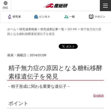
ENG
研究者
ビジネス
一般
マガジン
ホーム
>
研究成果検索
>
研究成果記事一覧
>
2014年
>
精子無力症の原
因となる糖転移酵素様遺伝子を発見
発表・掲載日：2014/01/09
精子無力症の原因となる糖転移酵
素様遺伝子を発見
－精子形成に関わる重要な遺伝子－
English
ポイント