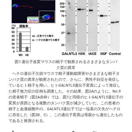
図1 遺伝子改変マウスの精子で観察されるさまざまなタンパ
ク質の異常
ヘテロ遺伝子欠損マウスで精子運動能障害やさまざまな精子タ
ンパク質の異常が観察されたので、さらに、男性不妊症を発症し
ているヒト精子を用い、ヒト
GALNTL5
遺伝子変異によって発症し
た精子無力症の症例を調査した。その結果、図2Aのように、No.9
の患者精子（図2A赤枠）では、図1と同様のヒト
GALNTL5
遺伝子の
変異が原因となる複数のタンパク質が減少していた。この患者の
精子と血液細胞中の、
GALNTL5
遺伝子では一塩基の欠失がヘテロ
に存在した（図2B、C）。この遺伝子変異は母親から遺伝したもの
であると推測される。