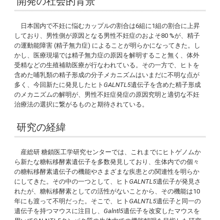
開発の社会的背景
日本国内で不妊に悩むカップルの割合は6組に1組の割合に上昇
しており、男性側が原因となる男性不妊症のおよそ80 %が、精子
の運動能障害 (精子無力症) によることが明らかになってきた。し
かし、医療現場では精子無力症の原因を解明すること無く、体外
受精などの生殖補助医療が行なわれている。その一方で、ヒトを
含めた哺乳類の精子形成の分子メカニズムはいまだに不明な点が
多く、今回新たに発見したヒト
GALNTL5
遺伝子を含めた精子形成
のメカニズムの解明が、男性不妊症発症の原因究明と適切な不妊
治療法の選択に繋がるものと期待されている。
研究の経緯
産総研 糖鎖医工学研究センターでは、これまでにヒトゲノムか
ら新たな糖転移酵素遺伝子を多数発見しており、生体内での個々
の糖転移酵素遺伝子の機能やさまざまな疾患との関連性を明らか
にしてきた。その中の一つとして、ヒト
GALNTL5
遺伝子が発見さ
れたが、糖転移酵素としての活性がないことから、その機能は10
年にも渡って不明だった。そこで、ヒト
GALNTL5
遺伝子と同一の
遺伝子を持つマウスに注目し、
Galntl5
遺伝子を改変したマウスを