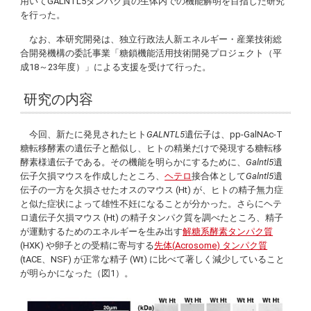
用いてGALNTL5タンパク質の生体内での機能解明を目指した研究
を行った。
なお、本研究開発は、独立行政法人新エネルギー・産業技術総
合開発機構の委託事業「糖鎖機能活用技術開発プロジェクト（平
成18～23年度）」による支援を受けて行った。
研究の内容
今回、新たに発見されたヒト
GALNTL5
遺伝子は、pp-GalNAc-T
糖転移酵素の遺伝子と酷似し、ヒトの精巣だけで発現する糖転移
酵素様遺伝子である。その機能を明らかにするために、
Galntl5
遺
伝子欠損マウスを作成したところ、
ヘテロ
接合体として
Galntl5
遺
伝子の一方を欠損させたオスのマウス (Ht) が、ヒトの精子無力症
と似た症状によって雄性不妊になることが分かった。さらにヘテ
ロ遺伝子欠損マウス (Ht) の精子タンパク質を調べたところ、精子
が運動するためのエネルギーを生み出す
解糖系酵素タンパク質
(HXK) や卵子との受精に寄与する
先体(
Acrosome
) タンパク質
(tACE、NSF) が正常な精子 (Wt) に比べて著しく減少していること
が明らかになった（図1）。