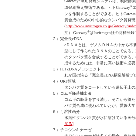
Gateway
汎用発現システムは、制限酵素
®
DNA組換え技術である。ヒト
Gateway
ンを作製することができる。ヒト
Gatewa
質合成のための中心的なタンパク質発現
(
http://www.invitrogen.co.jp/
Gateway
/inde
®
注）
Gateway
は
Invitrogen
社の商標登録
２）完全長cDNA
cＤＮＡとは、ゲノムＤＮＡの中から不
型にして作られたＤＮＡのことである。
のタンパク質を合成することができる。
成するためには、非常に高い技術を必要
３）FLJ cDNAプロジェクト
わが国の誇る「完全長cDNA構造解析プ
４）ORF領域
タンパク質をコードしている遺伝子上のD
５）コムギ胚芽抽出液
コムギの胚芽をすり潰し、そこから得た
パク質合成に使われていたが、愛媛大学
６）可溶性画分
水溶性タンパク質が水に溶けている画分
戻る]
７）チロシンキナーゼ
チロシンキナーゼは多くの場合、自分自