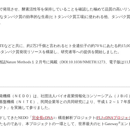
で発現させ、酵素活性等を保持していることを確認した極めて品質の高いリ
なタンパク質の効率的な生産(ヒトタンパク質工場)に使われる他、タンパク質
。
。
TEなどと共に、約2万2千個と言われるヒト全遺伝子の約70％にあたる約15,0
いタンパク質発現リソースを構築し、研究者等への提供を開始しました。
雑誌
Nature Methods
１２月号に掲載（DOI:10.1038/NMETH.1273、電子版
機構（ＮＥＤＯ）は、社団法人バイオ産業情報化コンソーシアム（ＪＢiＣ
基盤機構（ＮＩＴＥ）、民間企業等との共同研究により、平成１２～１７年
クト」を実施して参りました。
してきたNEDO「
完全長cDNA
構造解析プロジェクト(
FLJ cDNAプロジ
２）
®
たものであり、本プロジェクトの一環として、世界最大のヒト
Gateway
エン