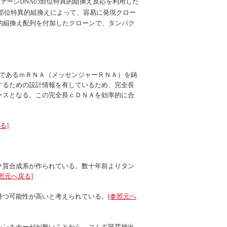
ァージDNAの部位特異的組換え反応を利用した
部位特異的組換えによって、容易に発現クロー
的組換え配列を付加したクローンで、タンパク
であるｍＲＮＡ（メッセンジャーＲＮＡ）を鋳
するための設計情報を有しているため、完全長
ースとなる。この完全長ｃＤＮＡを効率的に合
る]
ク質合成系が作られている。数十年前よりタン
参照元へ戻る]
持つ可能性が高いと考えられている。
[参照元へ
シンキナーゼが無いことから、コムギ胚芽抽出