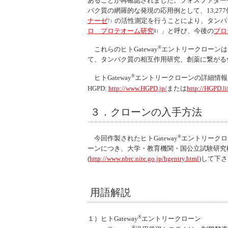
あることが再確認されました。フォスファター
パク質の網羅的な発現の応用例として、13,2
ナーゼ
の活性測定を行うことにより、タンパ
7）
ロ プロテオーム研究
」と呼び、今後の
プロ
8）
®
これらのヒト
Gateway
エントリークローンは
て、タンパク質の相互作用研究、創薬に繋がる
®
ヒト
Gateway
エントリークローンの詳細情報
HGPD:
http://www.HGPD.jp/
または
http://HGPD.li
３．クローンの入手方法
®
今回作製されたヒト
Gateway
エントリークロ
ーンにつき、大学・教育機関・国公立試験研究機関
(
http://www.nbrc.nite.go.jp/hgentry.html
)して下
用語解説
®
１）ヒト
Gateway
エントリークローン
®