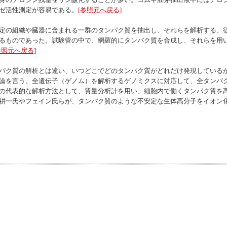
ゼ活性測定が容易である。
[参照元へ戻る]
定の組織や臓器に含まれる一群のタンパク質を抽出し、それらを解析する、従
るものであった。試験管の中で、網羅的にタンパク質を合成し、それらを用い
参照元へ戻る]
パク質の解析とは違い、いつどこでどのタンパク質がどれだけ発現している
論を言う。全遺伝子（ゲノム）を解析するゲノミクスに対応して、全タンパ
の代表的な解析方法として、質量分析計を用い、細胞内で働くタンパク質を
耕一氏やフェイン氏らが、タンパク質のような不安定な生体高分子をイオン