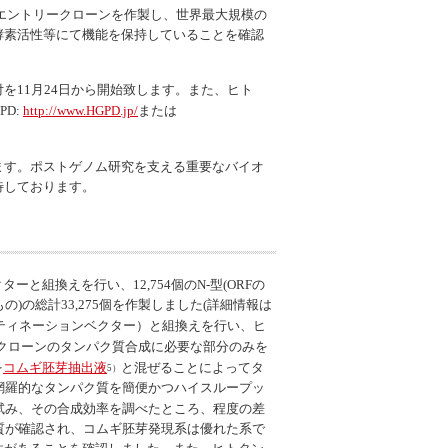
エントリークローンを作製し、世界最大規模の
酵素活性等にて機能を保持していることを確認
を11月24日から開始致します。また、ヒト
GPD:
http://www.HGPD.jp/
または
ます。ポストゲノム研究を支える重要なバイオ
待しております。
クターと組換えを行い、12,754個のN-型(ORFの
)の総計33,275個を作製しました(詳細情報は
ティネーションベクター）と組換えを行い、ヒ
クローンのタンパク質合成に必要な部分のみを
を
コムギ胚芽抽出液
と混ぜることによってタ
5）
網羅的なタンパク質を簡便かつハイスループッ
試み、その合成効率を調べたところ、程度の差
質が確認され、コムギ胚芽発現系は優れた系で