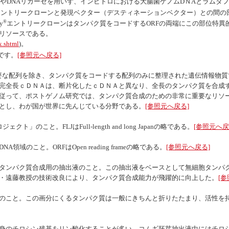
やDNAリガーゼを用いず、インビトロにおける大腸菌ゲノムDＮAとラムダフ
エントリークローンと発現ベクター（デスティネーションベクター）との間の
®
y
エントリークローンはタンパク質をコードするORFの両端にこの部位特異
リソースである。
x.shtml
)。
です。
[参照元へ戻る]
要な配列を除き、タンパク質をコードする配列のみに整理された遺伝情報物質
完全長ｃＤＮＡは、断片化したｃＤＮＡと異なり、全長のタンパク質を合成
従って、ポストゲノム研究では、タンパク質合成のための非常に重要なリソ
とし、わが国が世界に先んじている分野である。
[参照元へ戻る]
ロジェクト」のこと。FLJは
Full-length and long Japan
の略である。
[参照元へ戻
NA領域のこと。ORFは
Open reading frame
の略である。
[参照元へ戻る]
タンパク質合成用の抽出液のこと。この抽出液をベースとして無細胞タンパ
・遠藤教授の技術改良により、タンパク質合成能力が飛躍的に向上した。
[
のこと。この画分にくるタンパク質は一般にきちんと折りたたまり、活性を
身のチロシン残基をリン酸化することが多い。コムギ胚芽抽出液中にはチロ