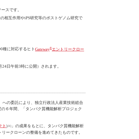
ソースです。
の相互作用やiPS研究等のポストゲノム研究で
®
00種に対応するヒト
Gateway
エントリークロー
は11月24日午前3時に公開）されます。
）への委託により、独立行政法人産業技術総合
度の６年間、「タンパク質機能解析プロジェク
ェクト
)
」の成果をもとに、タンパク質機能解析
３)
トリークローンの整備を進めてきたものです。