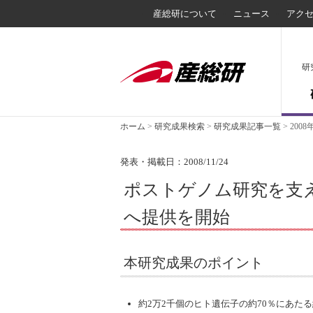
産総研について
ニュース
アク
研
ホーム
>
研究成果検索
>
研究成果記事一覧
>
2008
発表・掲載日：2008/11/24
ポストゲノム研究を支
へ提供を開始
本研究成果のポイント
約2万2千個のヒト遺伝子の約70％にあたる