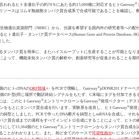
®
われるヒト全遺伝子の約70％にあたる約15,000種に対応するヒト
Gateway
リソースはコムギ無細胞タンパク質合成系で合成可能であることを確認し、
生物遺伝資源部門（NBRC）から、分譲を希望する国内外の研究者等への配付
るヒト遺伝子・タンパク質データベース(
Human Gene and Protein Database
, H
ました。
るタンパク質を簡単に、またハイスループットに生産することが可能となり
によって、機能未知タンパク質の解析や、創薬研究等が促進されることを期
®
個のヒトcDNAの
ORF領域
をPCRで増幅し、
Gateway
pDONR201ドナーベ
４）
1個のF-型(同じ場所で翻訳終結シグナルをもたず、C末端にタグを付加できるもの
®
®
には、このヒト
Gateway
エントリークローンを
Gateway
発現ベクター（デス
®
ンをもとにタンパク質合成を行います。実験系を改良し、ヒト
Gateway
発現
成の鋳型としました。PCRで作ったDNA断片を鋳型としmRNAを合成し、それ
ンパク質合成までの過程をすべてインビトロ合成にすることによって、ヒトの
®
して13,364個のヒト
Gateway
エントリークローンからタンパク質合成を
ることがわかりました。また、殆ど全てのケースで
可溶性画分
にタンパク
6）