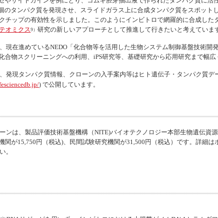
ゼやサイトカインを例にとり、コムギ胚芽抽出液で作られたタンパク質に活
77個のタンパク質を発現させ、スライドガラス上に合成タンパク質をスポット
クチップの有効性を示しました。このようにインビトロで網羅的に合成した
テオミクス
研究の新しいアプローチとして推進して行きたいと考えていま
9）
、現在進めているNEDO「化合物等を活用した生物システム制御基盤技術開発
化合物スクリーニングへの利用、iPS研究等、基礎研究から応用研究まで幅広
、発現タンパク質情報、クローンの入手案内等はヒト遺伝子・タンパク質デー
fesciencedb.jp/
) で公開しています。
ーンは、製品評価技術基盤機構（NITE)バイオテクノロジー本部生物遺伝資源部
が15,750円（税込)、民間試験研究機関が31,500円（税込）です。詳細
さい。