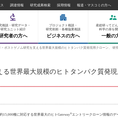
セス
調達情報
研究成果検索
採用情報
報道・マスコミの方へ
究相談・研究データ・
プロジェクト相談・
産総研ってどん
研究ユニット紹介
研究依頼・各種協業相談
科学の扉を開
研究者の方へ
ビジネスの方へ
一般の
年
>
ポストゲノム研究を支える世界最大規模のヒトタンパク質発現用クローン、 研
える世界最大規模のヒトタンパク質発現
®
約15,000種に対応する世界最大のヒト
Gateway
エントリークローン情報のデー