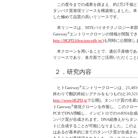
この度今までの成果を踏まえ、約2万2千個と言
タンパク質発現リソースを構築致しました。本
した極めて品質の高いリソースです。
本リソースは、NITEバイオテクノロジー本部
®
Gateway
エントリークローンの情報が閲覧でき
http://HGPD.lifesciencedb.jp/
)も同時に公開致し
本クローンを用いることで、遺伝子産物であ
リソースであり、各方面でご活用いただくこと
２．研究内容
®
ヒト
Gateway
エントリークローンは、21,485
終わりで翻訳終結シグナルをもつもの)と20,52
http://www.HGPD.jp
で公開)。タンパク質の生産
®
ト
Gateway
発現クローンを作製し、このクロー
PCRでDNA増幅し、インビトロでのｍRNA合
ンパク質が合成されます。DNA組換えからタ
トに合成することが可能になりました。このように
はあるが基本的に全てのタンパク質が合成され