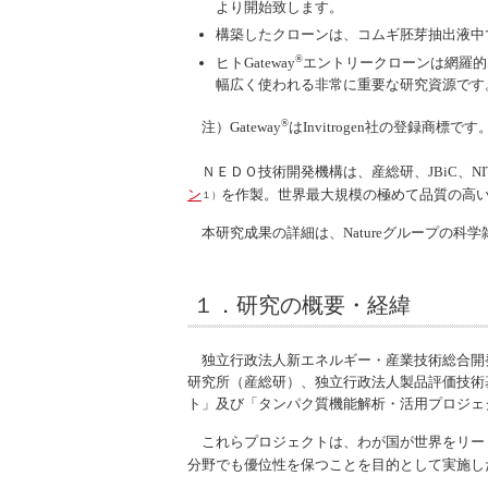
より開始致します。
構築したクローンは、コムギ胚芽抽出液中
®
ヒト
Gateway
エントリークローンは網羅的
幅広く使われる非常に重要な研究資源です
®
注）
Gateway
は
Invitrogen
社の登録商標です
ＮＥＤＯ技術開発機構は、産総研、JBiC、NI
ン
を作製。世界最大規模の極めて品質の高
１）
本研究成果の詳細は、
Nature
グループの科学
１．研究の概要・経緯
独立行政法人新エネルギー・産業技術総合開発
研究所（産総研）、独立行政法人製品評価技術
ト」及び「タンパク質機能解析・活用プロジェ
これらプロジェクトは、わが国が世界をリード
分野でも優位性を保つことを目的として実施し