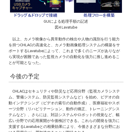
GUIによる処理手順の記述
図4
Lavatube
以上、カメラ映像から異常動作の検出や人物の識別を行う能力
を持つCHLACの高速化と、カメラ動画像処理システムの構築をサ
ポートする
Lavatube
によって、これまで多くのニーズがありなが
ら実現が困難であった監視カメラの自動化を強力に推し進めるこ
とが可能となった。
今後の予定
CHLACはセキュリティや防災など応用分野（監視カメラシステ
ム、警備システム、防災監視システムなど）を始め、ビデオの自
動インデクシング（ビデオの索引の自動作成）、医療福祉やスポ
ーツ分野（リハビリテーション、動作の矯正、トレーニングシス
テムなど）、さらには、対話システムやロボットの視覚など、幅
広い分野での応用展開が今後検討できる。これらの開発を強力に
支援する
Lavatube
との相乗効果により、今後さまざまな分野にお