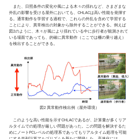
また、日照条件の変化や風による木々の揺れなど、さまざまな
外乱の影響を受ける屋外においても、CHLACは高い性能を発揮す
る。通常動作を学習する過程で、これらの外乱を含めて学習する
ことにより、異常検出の対象から除外することができる。例えば
図2のように、木々が風により揺れている中に歩行者が観測されて
いる場面であっても、的確に異常動作（ここでは柵の乗り越え）
を検出することができる。
図2 異常動作検出例（屋外環境）
このような高い性能を示すCHLACであるが、計算量が多くリア
ルタイムでの処理が厳しい問題があった。この問題を解決するた
めにノートPCレベルの処理系であってもリアルタイム処理を可能
にする並列計算アルゴリズムを新たに開発した。高速化には、