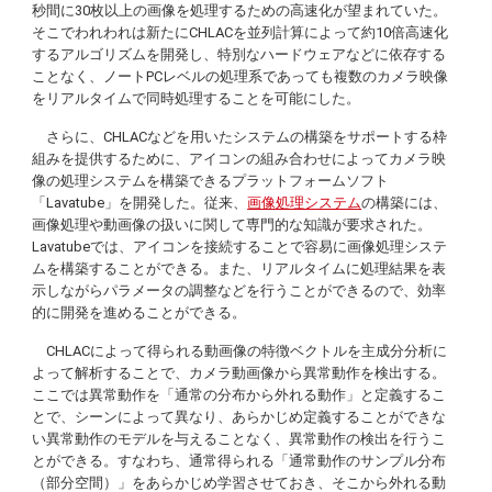
秒間に30枚以上の画像を処理するための高速化が望まれていた。
そこでわれわれは新たにCHLACを並列計算によって約10倍高速化
するアルゴリズムを開発し、特別なハードウェアなどに依存する
ことなく、ノートPCレベルの処理系であっても複数のカメラ映像
をリアルタイムで同時処理することを可能にした。
さらに、CHLACなどを用いたシステムの構築をサポートする枠
組みを提供するために、アイコンの組み合わせによってカメラ映
像の処理システムを構築できるプラットフォームソフト
「
Lavatube
」を開発した。従来、
画像処理システム
の構築には、
画像処理や動画像の扱いに関して専門的な知識が要求された。
Lavatube
では、アイコンを接続することで容易に画像処理システ
ムを構築することができる。また、リアルタイムに処理結果を表
示しながらパラメータの調整などを行うことができるので、効率
的に開発を進めることができる。
CHLACによって得られる動画像の特徴ベクトルを主成分分析に
よって解析することで、カメラ動画像から異常動作を検出する。
ここでは異常動作を「通常の分布から外れる動作」と定義するこ
とで、シーンによって異なり、あらかじめ定義することができな
い異常動作のモデルを与えることなく、異常動作の検出を行うこ
とができる。すなわち、通常得られる「通常動作のサンプル分布
（部分空間）」をあらかじめ学習させておき、そこから外れる動