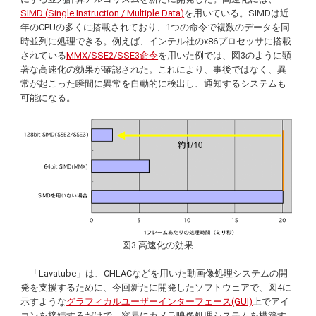
SIMD (
Single Instruction / Multiple Data
)
を用いている。SIMDは近
年のCPUの多くに搭載されており、1つの命令で複数のデータを同
時並列に処理できる。例えば、インテル社のx86プロセッサに搭載
されている
MMX/SSE2/SSE3命令
を用いた例では、図3のように顕
著な高速化の効果が確認された。これにより、事後ではなく、異
常が起こった瞬間に異常を自動的に検出し、通知するシステムも
可能になる。
図3 高速化の効果
「
Lavatube
」は、CHLACなどを用いた動画像処理システムの開
発を支援するために、今回新たに開発したソフトウェアで、図4に
示すような
グラフィカルユーザーインターフェース(GUI)
上でアイ
コンを接続するだけで、容易にカメラ映像処理システムを構築す