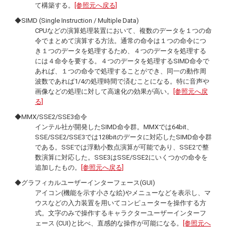
て構築する。
[参照元へ戻る]
◆SIMD (
Single Instruction / Multiple Data
)
CPUなどの演算処理装置において、複数のデータを１つの命
令でまとめて演算する方法。通常の命令は１つの命令につ
き１つのデータを処理するため、４つのデータを処理する
には４命令を要する。４つのデータを処理するSIMD命令で
あれば、１つの命令で処理することができ、同一の動作周
波数であれば1/4の処理時間で済むことになる。特に音声や
画像などの処理に対して高速化の効果が高い。
[参照元へ戻
る]
◆MMX/SSE2/SSE3命令
インテル社が開発したSIMD命令群。MMXでは64
bit
、
SSE/SSE2/SSE3では128
bit
のデータに対応したSIMD命令群
である。SSEでは浮動小数点演算が可能であり、SSE2で整
数演算に対応した。SSE3はSSE/SSE2にいくつかの命令を
追加したもの。
[参照元へ戻る]
◆グラフィカルユーザーインターフェース(GUI)
アイコン(機能を示す小さな絵)やメニューなどを表示し、マ
ウスなどの入力装置を用いてコンピューターを操作する方
式。文字のみで操作するキャラクターユーザーインターフ
ェース (CUI)と比べ、直感的な操作が可能になる。
[参照元へ