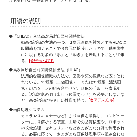
ける実用化が一層加速することが期待される。
用語の説明
◆「CHLAC」立体高次局所自己相関特徴法
動画像認識の方法の一つ。２次元画像を対象とするHLACに
時間軸を加えることで３次元に拡張したもので、動画像中
に出現する対象の「形」と「動き」を表現することが出来
る。
[参照元へ戻る]
◆高次局所自己相関特徴抽出法（HLAC）
汎用的な画像認識の方法で、図形や顔の認識など広く使わ
れている。25種類（二値画像）、または35種類（濃淡画
像）のパターンの組み合わせで、画像の「形」を表現す
る。認識対象の切り出し（位置あわせ）を必要としないな
ど、画像認識に好ましい性質を持つ。
[参照元へ戻る]
◆画像処理システム
カメラやスキャナーなどにより画像を取得し、コンピュー
ターにより解析する装置。工場での品質検査や、ロボット
の視覚処理、セキュリティなどさまざまな分野で利用され
る。必要に応じて、さまざまな画像処理手順を組み合わせ