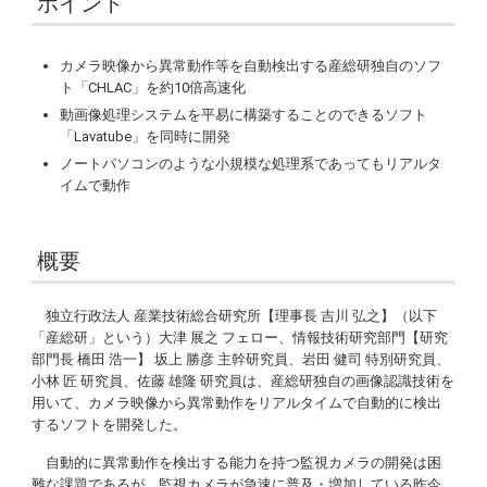
ポイント
カメラ映像から異常動作等を自動検出する産総研独自のソフ
ト「CHLAC」を約10倍高速化
動画像処理システムを平易に構築することのできるソフト
「
Lavatube
」を同時に開発
ノートパソコンのような小規模な処理系であってもリアルタ
イムで動作
概要
独立行政法人 産業技術総合研究所【理事長 吉川 弘之】（以下
「産総研」という）大津 展之 フェロー、情報技術研究部門【研究
部門長 橋田 浩一】 坂上 勝彦 主幹研究員、岩田 健司 特別研究員、
小林 匠 研究員、佐藤 雄隆 研究員は、産総研独自の画像認識技術を
用いて、カメラ映像から異常動作をリアルタイムで自動的に検出
するソフトを開発した。
自動的に異常動作を検出する能力を持つ監視カメラの開発は困
難な課題であるが、監視カメラが急速に普及・増加している昨今