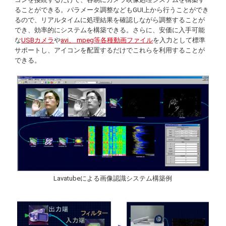
ることができる。パラメータ調整などもGUI上から行うことができ
るので、リアルタイムに処理結果を確認しながら調整することが
でき、効率的にシステムを構築できる。さらに、安価に入手可能
な
USBカメラ
や
avi、 mpeg等各種動画ファイル
を入力として標準
サポートし、アイコンを配置するだけでこれらを利用することが
できる。
Lavatube
による画像認識システム構築例