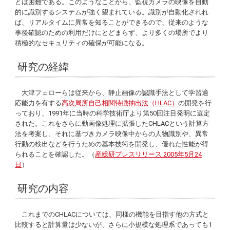
とは困難である。このようなことから、監視カメラの映像を自動
的に識別するシステムが強く望まれている。識別が自動化されれ
ば、リアルタイムに異常を知ることができるので、従来のような
事後確認のための利用だけにとどまらず、より多くの場所でより
積極的なセキュリティの確保が可能になる。
研究の経緯
大津フェローらは従来から、静止画像の認識手法として学習適
応能力を有する
高次局所自己相関特徴抽出法（HLAC）
の開発を行
っており、1991年に当時の科学技術庁より第50回注目発明に選定
された。これをさらに動画像処理に拡張したCHLACという計算方
法を考案し、それに基づきカメラ映像中からの人物識別や、異常
行動の検出などを行うための基本技術を開発し、優れた性能が得
られることを確認した。（
産総研プレスリリース 2005年5月24
日
）
研究の内容
これまでのCHLACについては、同様の機能を目指す他の方式と
比較すると計算量は少ないが、さらに小規模な処理系であっても1