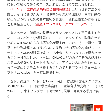
において極めて多くのニーズがある。これまでにわれわれは、
「CHLAC」（立体高次局所自己相関特徴法）
という計算方法を考
案し、それに基づきカメラ映像中からの人物識別や、異常行動の
検出などを行うための基本技術を開発し、優れた性能が得られる
ことを確認した。（
産総研プレスリリース 2005年5月24日
）
省スペース・低価格の監視カメラシステムとして実用化するた
めに、コンパクトな処理系においてもリアルタイムで動作させる
ためにCHLACのさらなる高速化が望まれていた。そこで新たに開
発した並列計算アルゴリズムにより約10倍の高速化を達成し、ノ
ートPCレベルの処理系であっても十分にリアルタイムで動作させ
ることを可能にした。さらに、CHLACなどのカメラ映像の処理シ
ステムの構築をサポートするために、アイコンの組み合わせによ
って平易にシステムを構築することのできるプラットフォームソ
フト「
Lavatube
」を同時に開発した。
なお、高速CHLACおよび
Lavatube
は、北陸技術交流テクノフェ
ア(10月18～19日、福井県産業会館）、産学官技術交流フェア(11月
28～30日、東京ビッグサイト)において展示、発表する予定であ
る。